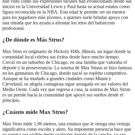
han visto cómo sus expresiones faciales han evolucionado desde sus
inicios en la Universidad Lewis y Paul hasta su actual estatus como
figura reconocida en la NBA. Esta edad le permite ser un mentor
para los jugadores más jóvenes, a quienes suele brindar apoyo con
una mirada que les ayuda a afrontar los retos del baloncesto
profesional.
¿De dónde es Más Strus?
Max Strus es originario de Hickory Hills, Illinois, un lugar donde la
comunidad local celebra sus éxitos desde hace mucho tiempo.
Creció en un suburbio de Chicago, en una familia que valoraba el
deporte y la perseverancia. La sonrisa de Max Straus se hizo famosa
en los gimnasios de Chicago, donde nació su espíritu competitivo.
Aunque se ha mudado a grandes ciudades como Miami y
Cleveland, su alegría contagiosa sigue arraigada en sus valores del
Medio Oeste. Cada vez que regresa a casa, la sonrisa de Max Struts
es un puente hacia la comunidad que apoyó sus sueños desde el
principio.
¿Cuánto mide Max Strus?
Max Strus mide 1,96 metros, una estatura que le otorga una ventaja
significativa como escolta y alero. Su imponente presencia hace que
su sonrisa sea visible desde cualquier ángulo de la cancha, ya sea