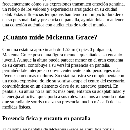
frecuentemente cómo sus expresiones transmiten emoción genuina,
un reflejo de los valores y experiencias arraigados en su ciudad
natal. Estas influencias tempranas han tenido un impacto duradero
en su personalidad y presencia en pantalla, ayudándola a mantener
una conexión auténtica con audiencias de todo el mundo.
¿Cuánto mide Mckenna Grace?
Con una estatura aproximada de 1,52 m (5 pies 0 pulgadas),
Mckenna Grace posee una figura menuda que añade a su encanto
juvenil. Aunque la altura pueda parecer menor en el gran esquema
de su carrera, contribuye a su versátil presencia en pantalla,
permitiéndole interpretar convincentemente tanto personajes más
jóvenes como más maduros. Su estatura física se complementa con
un rostro expresivo, donde su sonrisa ocupa el centro del escenario,
convirtiéndose en un elemento clave de su atractivo general. En
pantalla, su altura no la limita; más bien, enfatiza su adaptabilidad y
la energía atractiva que aporta a sus roles. Los fans a menudo notan
que su radiante sonrisa realza su presencia mucho más allá de las
medidas físicas.
Presencia física y encanto en pantalla
El carisma en pantalla de Mckenna Grace se amplifica por su