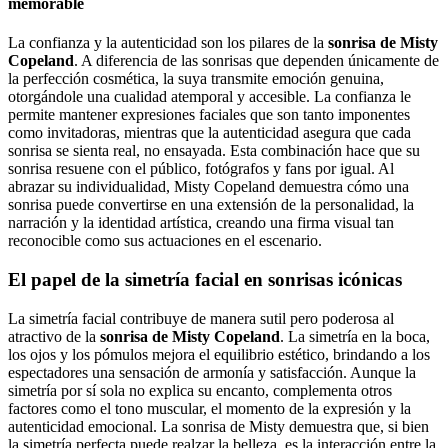
memorable
La confianza y la autenticidad son los pilares de la
sonrisa de Misty
Copeland
. A diferencia de las sonrisas que dependen únicamente de
la perfección cosmética, la suya transmite emoción genuina,
otorgándole una cualidad atemporal y accesible. La confianza le
permite mantener expresiones faciales que son tanto imponentes
como invitadoras, mientras que la autenticidad asegura que cada
sonrisa se sienta real, no ensayada. Esta combinación hace que su
sonrisa resuene con el público, fotógrafos y fans por igual. Al
abrazar su individualidad, Misty Copeland demuestra cómo una
sonrisa puede convertirse en una extensión de la personalidad, la
narración y la identidad artística, creando una firma visual tan
reconocible como sus actuaciones en el escenario.
El papel de la simetría facial en sonrisas icónicas
La simetría facial contribuye de manera sutil pero poderosa al
atractivo de la
sonrisa de Misty Copeland
. La simetría en la boca,
los ojos y los pómulos mejora el equilibrio estético, brindando a los
espectadores una sensación de armonía y satisfacción. Aunque la
simetría por sí sola no explica su encanto, complementa otros
factores como el tono muscular, el momento de la expresión y la
autenticidad emocional. La sonrisa de Misty demuestra que, si bien
la simetría perfecta puede realzar la belleza, es la interacción entre la