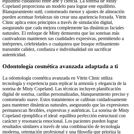
equilibrio cuidadoso entre arte y ciencia. La sonrisa de Misty
Copeland proporciona un modelo para lograr este equilibrio.
Blanqueamiento sutil, contorneado menor y ajustes de alineación
pueden acentuar fortalezas sin crear una apariencia forzada. Vitrin
Clinic aplica estos principios a través de simulación digital,
asegurando que cada mejora complemente las dinámicas faciales
naturales. El enfoque de Misty demuestra que las sonrisas más
cautivadoras mantienen sus cualidades expresivas, permitiendo a
intérpretes, celebridades o cualquiera que busque refinamiento
transmitir calidez, confianza e individualidad sin sacrificar
autenticidad.
Odontología cosmética avanzada adaptada a ti
La odontología cosmética avanzada en Vitrin Clinic utiliza
tecnología y experiencia para replicar la armonía y elegancia de la
sonrisa de Misty Copeland. Las técnicas incluyen planificación
digital de sonrisa, carillas personalizadas, blanqueamiento preciso y
contorneado suave. Estos tratamientos se calibran cuidadosamente
para mantener dinámicas naturales, asegurando que las expresiones
permanezcan flexibles, expresivas y auténticas. La sonrisa de Misty
Copeland ejemplifica el ideal: equilibra perfección estructural con
carácter y resonancia emocional. Los pacientes pueden lograr
resultados similares a través de una combinación de tecnología
moderna, orientación profesional y una filosofía que prioriza la