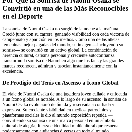
Por Qué la Sonrisa de Naomi Osaka se
Convirtió en una de las Más Reconocibles
en el Deporte
La sonrisa de Naomi Osaka no surgió de la noche a la mañana.
Creció junto con su carrera, ganando visibilidad con cada victoria de
campeonato y aparición en los medios. Como una de las atletas
femeninas mejor pagadas del mundo, su imagen —incluyendo su
sonrisa— se convirtió en un activo global. La combinación de
herencia cultural, carisma personal y creciente autoconfianza
transformó la sonrisa de Naomi en algo que los fans y las grandes
marcas reconocen, admiran y asocian instantáneamente con la
excelencia.
De Prodigio del Tenis en Ascenso a Ícono Global
El viaje de Naomi Osaka de una jugadora joven callada y enfocada
a un ícono global es notable. A lo largo de su ascenso, la sonrisa de
Naomi Osaka evolucionó de tímida y reservada a confiada y
expresiva. Su creciente visibilidad en medios, patrocinios y
plataformas sociales le dio al mundo exposición repetida —
convirtiendo su sonrisa de una marca personal en un símbolo
cultural de alegría, fuerza e identidad multicultural que resuena
poderosamente con audiencias diversas en todo el mundo.