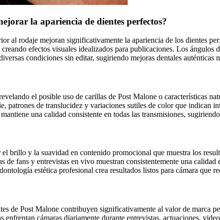
ejorar la apariencia de dientes perfectos?
terior al rodaje mejoran significativamente la apariencia de los dientes
 creando efectos visuales idealizados para publicaciones. Los ángulos de
diversas condiciones sin editar, sugiriendo mejoras dentales auténticas 
revelando el posible uso de carillas de Post Malone o características na
cie, patrones de translucidez y variaciones sutiles de color que indican 
mantiene una calidad consistente en todas las transmisiones, sugiriendo t
ar el brillo y la suavidad en contenido promocional que muestra los resu
s de fans y entrevistas en vivo muestran consistentemente una calidad es
odontología estética profesional crea resultados listos para cámara que
s de Post Malone contribuyen significativamente al valor de marca per
tas enfrentan cámaras diariamente durante entrevistas, actuaciones, vid