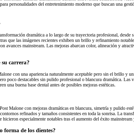
 para personalidades del entretenimiento moderno que buscan una gestió
s
ransformación dramática a lo largo de su trayectoria profesional, desde
tras que las imágenes recientes exhiben un brillo y refinamiento notable
 con avances mainstream. Las mejoras abarcan color, alineación y atracti
e su carrera?
 Malone con una apariencia naturalmente aceptable pero sin el brillo y u
pero poco destacables sin pulido profesional o blancura dramática. Las v
eren una buena base dental antes de posibles mejoras estéticas.
e Post Malone con mejoras dramáticas en blancura, simetría y pulido est
contornos refinados y tamaños consistentes en toda la sonrisa. La tran
 hicieron especialmente notables tras el aumento del éxito mainstream y
o forma de los dientes?