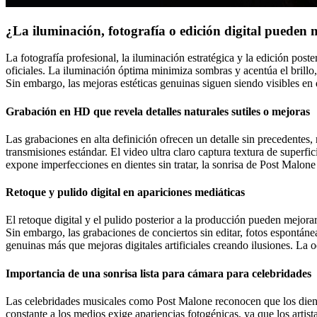
¿La iluminación, fotografía o edición digital pueden m
La fotografía profesional, la iluminación estratégica y la edición pos
oficiales. La iluminación óptima minimiza sombras y acentúa el brillo,
Sin embargo, las mejoras estéticas genuinas siguen siendo visibles en 
Grabación en HD que revela detalles naturales sutiles o mejoras
Las grabaciones en alta definición ofrecen un detalle sin precedentes, 
transmisiones estándar. El video ultra claro captura textura de superfi
expone imperfecciones en dientes sin tratar, la sonrisa de Post Malone 
Retoque y pulido digital en apariciones mediáticas
El retoque digital y el pulido posterior a la producción pueden mejor
Sin embargo, las grabaciones de conciertos sin editar, fotos espontánea
genuinas más que mejoras digitales artificiales creando ilusiones. La 
Importancia de una sonrisa lista para cámara para celebridades
Las celebridades musicales como Post Malone reconocen que los diente
constante a los medios exige apariencias fotogénicas, ya que los artis