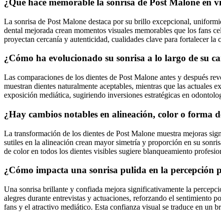
¿Qué hace memorable la sonrisa de Post Malone en vid
La sonrisa de Post Malone destaca por su brillo excepcional, uniformi
dental mejorada crean momentos visuales memorables que los fans cele
proyectan cercanía y autenticidad, cualidades clave para fortalecer la
¿Cómo ha evolucionado su sonrisa a lo largo de su c
Las comparaciones de los dientes de Post Malone antes y después revela
muestran dientes naturalmente aceptables, mientras que las actuales 
exposición mediática, sugiriendo inversiones estratégicas en odontolog
¿Hay cambios notables en alineación, color o forma de
La transformación de los dientes de Post Malone muestra mejoras signif
sutiles en la alineación crean mayor simetría y proporción en su sonr
de color en todos los dientes visibles sugiere blanqueamiento profesion
¿Cómo impacta una sonrisa pulida en la percepción pú
Una sonrisa brillante y confiada mejora significativamente la percepc
alegres durante entrevistas y actuaciones, reforzando el sentimiento po
fans y el atractivo mediático. Esta confianza visual se traduce en un b