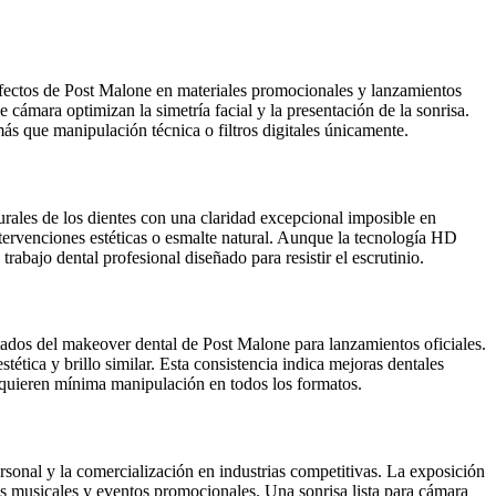
 perfectos de Post Malone en materiales promocionales y lanzamientos
 cámara optimizan la simetría facial y la presentación de la sonrisa.
más que manipulación técnica o filtros digitales únicamente.
turales de los dientes con una claridad excepcional imposible en
intervenciones estéticas o esmalte natural. Aunque la tecnología HD
rabajo dental profesional diseñado para resistir el escrutinio.
ltados del makeover dental de Post Malone para lanzamientos oficiales.
tética y brillo similar. Esta consistencia indica mejoras dentales
 requieren mínima manipulación en todos los formatos.
sonal y la comercialización en industrias competitivas. La exposición
eos musicales y eventos promocionales. Una sonrisa lista para cámara