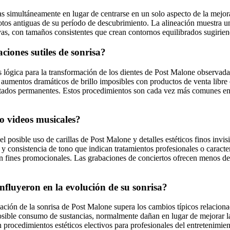
s simultáneamente en lugar de centrarse en un solo aspecto de la mejora
os antiguas de su período de descubrimiento. La alineación muestra un
vas, con tamaños consistentes que crean contornos equilibrados sugiriend
ciones sutiles de sonrisa?
 lógica para la transformación de los dientes de Post Malone observada a
aumentos dramáticos de brillo imposibles con productos de venta libre o
tados permanentes. Estos procedimientos son cada vez más comunes entre
 o videos musicales?
el posible uso de carillas de Post Malone y detalles estéticos finos inv
z y consistencia de tono que indican tratamientos profesionales o caract
 fines promocionales. Las grabaciones de conciertos ofrecen menos detal
influyeron en la evolución de su sonrisa?
ación de la sonrisa de Post Malone supera los cambios típicos relaciona
 posible consumo de sustancias, normalmente dañan en lugar de mejorar l
 procedimientos estéticos electivos para profesionales del entretenimi