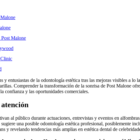
t Malone
Malone
e Post Malone
llywood
 Clinic
d
y entusiastas de la odontología estética tras las mejoras visibles a lo 
rillas. Comprender la transformación de la sonrisa de Post Malone ofre
la confianza y las oportunidades comerciales.
 atención
tivan al público durante actuaciones, entrevistas y eventos en alfombras 
ón sugiere una posible odontología estética profesional, posiblemente in
ans y revelando tendencias más amplias en estética dental de celebridad