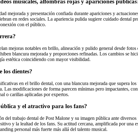
eos musicales, alfombras rojas y apariciones públicas
dad mejorada y presentación confiada durante apariciones y actuaciones
bran en redes sociales. La apariencia pulida sugiere cuidado dental pro
 conexión con el público.
arrera?
n mejoras notables en brillo, alineación y pulido general desde fotos d
exhiben blancura mejorada y proporciones refinadas. Los cambios se hic
ía estética coincidiendo con mayor visibilidad.
 los dientes?
icativas en el brillo dental, con una blancura mejorada que supera los t
isa. Las modificaciones de forma parecen mínimas pero impactantes, con
al o carillas aplicadas por expertos.
blica y el atractivo para los fans?
ión del trabajo dental de Post Malone y su imagen pública ante diverso
sitivo y la lealtad de los fans. Su actitud cercana, amplificada por una 
randing personal más fuerte más allá del talento musical.