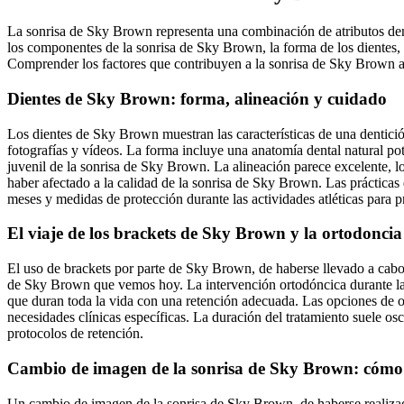
La sonrisa de Sky Brown representa una combinación de atributos dental
los componentes de la sonrisa de Sky Brown, la forma de los dientes, la
Comprender los factores que contribuyen a la sonrisa de Sky Brown a
Dientes de Sky Brown: forma, alineación y cuidado
Los dientes de Sky Brown muestran las características de una dentici
fotografías y vídeos. La forma incluye una anatomía dental natural p
juvenil de la sonrisa de Sky Brown. La alineación parece excelente, lo
haber afectado a la calidad de la sonrisa de Sky Brown. Las prácticas 
meses y medidas de protección durante las actividades atléticas para p
El viaje de los brackets de Sky Brown y la ortodoncia
El uso de brackets por parte de Sky Brown, de haberse llevado a cabo, 
de Sky Brown que vemos hoy. La intervención ortodóncica durante la 
que duran toda la vida con una retención adecuada. Las opciones de or
necesidades clínicas específicas. La duración del tratamiento suele osc
protocolos de retención.
Cambio de imagen de la sonrisa de Sky Brown: cómo 
Un cambio de imagen de la sonrisa de Sky Brown, de haberse realizado, i