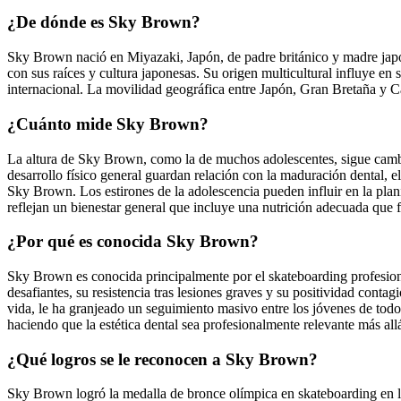
¿De dónde es Sky Brown?
Sky Brown nació en Miyazaki, Japón, de padre británico y madre japo
con sus raíces y cultura japonesas. Su origen multicultural influye 
internacional. La movilidad geográfica entre Japón, Gran Bretaña y Cal
¿Cuánto mide Sky Brown?
La altura de Sky Brown, como la de muchos adolescentes, sigue cambia
desarrollo físico general guardan relación con la maduración dental, el 
Sky Brown. Los estirones de la adolescencia pueden influir en la planif
reflejan un bienestar general que incluye una nutrición adecuada que f
¿Por qué es conocida Sky Brown?
Sky Brown es conocida principalmente por el skateboarding profesional
desafiantes, su resistencia tras lesiones graves y su positividad contag
vida, le ha granjeado un seguimiento masivo entre los jóvenes de tod
haciendo que la estética dental sea profesionalmente relevante más allá
¿Qué logros se le reconocen a Sky Brown?
Sky Brown logró la medalla de bronce olímpica en skateboarding en l