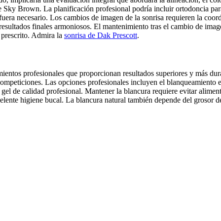
e Sky Brown. La planificación profesional podría incluir ortodoncia para
i fuera necesario. Los cambios de imagen de la sonrisa requieren la coor
sultados finales armoniosos. El mantenimiento tras el cambio de image
 prescrito.
Admira la
sonrisa de Dak Prescott
.
entos profesionales que proporcionan resultados superiores y más dur
 competiciones. Las opciones profesionales incluyen el blanqueamiento e
gel de calidad profesional. Mantener la blancura requiere evitar alimento
lente higiene bucal. La blancura natural también depende del grosor del