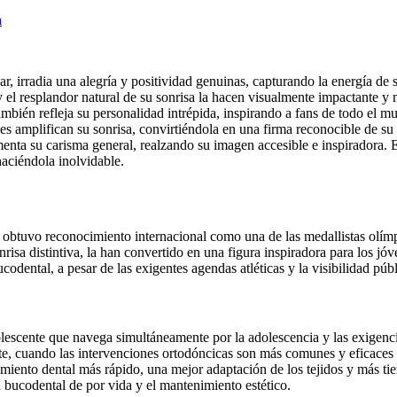
a
 irradia una alegría y positividad genuinas, capturando la energía de su
lo y el resplandor natural de su sonrisa la hacen visualmente impactant
ambién refleja su personalidad intrépida, inspirando a fans de todo el 
 amplifican su sonrisa, convirtiéndola en una firma reconocible de su p
nta su carisma general, realzando su imagen accesible e inspiradora. E
 haciéndola inolvidable.
e obtuvo reconocimiento internacional como una de las medallistas olí
nrisa distintiva, la han convertido en una figura inspiradora para los j
codental, a pesar de las exigentes agendas atléticas y la visibilidad pú
lescente que navega simultáneamente por la adolescencia y las exigencia
ente, cuando las intervenciones ortodóncicas son más comunes y eficaces
miento dental más rápido, una mejor adaptación de los tejidos y más tiem
d bucodental de por vida y el mantenimiento estético.