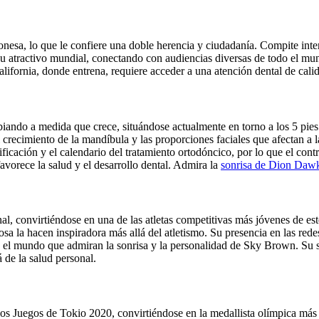
nesa, lo que le confiere una doble herencia y ciudadanía. Compite int
en su atractivo mundial, conectando con audiencias diversas de todo el
ifornia, donde entrena, requiere acceder a una atención dental de calid
ndo a medida que crece, situándose actualmente en torno a los 5 pies d
crecimiento de la mandíbula y las proporciones faciales que afectan a la e
icación y el calendario del tratamiento ortodóncico, por lo que el contr
avorece la salud y el desarrollo dental.
Admira la
sonrisa de Dion Daw
, convirtiéndose en una de las atletas competitivas más jóvenes de este
iosa la hacen inspiradora más allá del atletismo. Su presencia en las redes
o el mundo que admiran la sonrisa y la personalidad de Sky Brown. Su s
 de la salud personal.
os Juegos de Tokio 2020, convirtiéndose en la medallista olímpica más