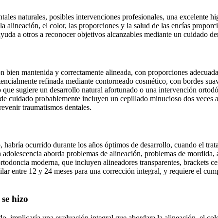
es naturales, posibles intervenciones profesionales, una excelente higien
 alineación, el color, las proporciones y la salud de las encías proporc
yuda a otros a reconocer objetivos alcanzables mediante un cuidado de
ón bien mantenida y correctamente alineada, con proporciones adecuadas
otencialmente refinada mediante contorneado cosmético, con bordes suav
 que sugiere un desarrollo natural afortunado o una intervención ortodó
de cuidado probablemente incluyen un cepillado minucioso dos veces al d
revenir traumatismos dentales.
habría ocurrido durante los años óptimos de desarrollo, cuando el tratam
adolescencia aborda problemas de alineación, problemas de mordida, a
todoncia moderna, que incluyen alineadores transparentes, brackets cer
ilar entre 12 y 24 meses para una corrección integral, y requiere el cumpl
se hizo
mplicaría una evaluación integral que abordara la alineación, el color, 