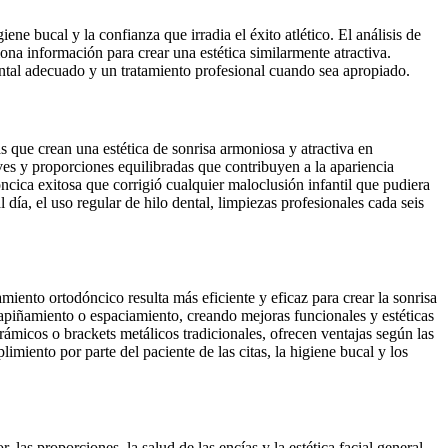
e bucal y la confianza que irradia el éxito atlético. El análisis de
iona información para crear una estética similarmente atractiva.
ntal adecuado y un tratamiento profesional cuando sea apropiado.
 que crean una estética de sonrisa armoniosa y atractiva en
es y proporciones equilibradas que contribuyen a la apariencia
ncica exitosa que corrigió cualquier maloclusión infantil que pudiera
ía, el uso regular de hilo dental, limpiezas profesionales cada seis
iento ortodóncico resulta más eficiente y eficaz para crear la sonrisa
piñamiento o espaciamiento, creando mejoras funcionales y estéticas
ámicos o brackets metálicos tradicionales, ofrecen ventajas según las
imiento por parte del paciente de las citas, la higiene bucal y los
las proporciones, la salud de las encías y la estética facial general,