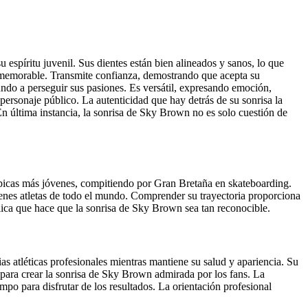
 espíritu juvenil. Sus dientes están bien alineados y sanos, lo que
e y memorable. Transmite confianza, demostrando que acepta su
mundo a perseguir sus pasiones. Es versátil, expresando emoción,
ersonaje público. La autenticidad que hay detrás de su sonrisa la
n última instancia, la sonrisa de Sky Brown no es solo cuestión de
mpicas más jóvenes, compitiendo por Gran Bretaña en skateboarding.
óvenes atletas de todo el mundo. Comprender su trayectoria proporciona
blica que hace que la sonrisa de Sky Brown sea tan reconocible.
s atléticas profesionales mientras mantiene su salud y apariencia. Su
 para crear la sonrisa de Sky Brown admirada por los fans. La
po para disfrutar de los resultados. La orientación profesional