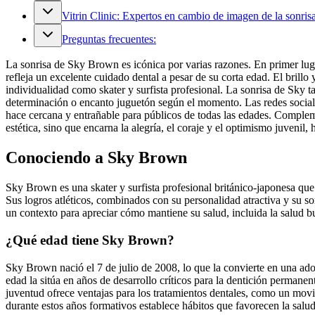
Vitrin Clinic: Expertos en cambio de imagen de la sonris
Preguntas frecuentes:
La sonrisa de Sky Brown es icónica por varias razones. En primer lugar,
refleja un excelente cuidado dental a pesar de su corta edad. El bril
individualidad como skater y surfista profesional. La sonrisa de Sky t
determinación o encanto juguetón según el momento. Las redes sociales
hace cercana y entrañable para públicos de todas las edades. Compleme
estética, sino que encarna la alegría, el coraje y el optimismo juvenil,
Conociendo a Sky Brown
Sky Brown es una skater y surfista profesional británico-japonesa qu
Sus logros atléticos, combinados con su personalidad atractiva y su so
un contexto para apreciar cómo mantiene su salud, incluida la salud bu
¿Qué edad tiene Sky Brown?
Sky Brown nació el 7 de julio de 2008, lo que la convierte en una ado
edad la sitúa en años de desarrollo críticos para la dentición perman
juventud ofrece ventajas para los tratamientos dentales, como un movi
durante estos años formativos establece hábitos que favorecen la salu