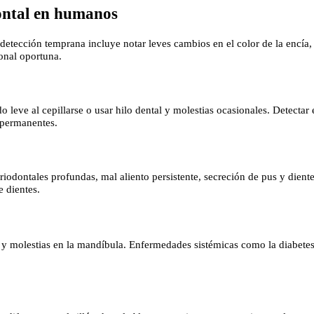
ontal en humanos
ección temprana incluye notar leves cambios en el color de la encía, san
ional oportuna.
leve al cepillarse o usar hilo dental y molestias ocasionales. Detectar 
s permanentes.
odontales profundas, mal aliento persistente, secreción de pus y dientes
e dientes.
 y molestias en la mandíbula. Enfermedades sistémicas como la diabetes