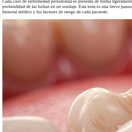
Cada caso de enfermedad periodontal se presenta de forma ligeramente d
profundidad de las bolsas en un sondaje. Esta nota es una breve pausa 
historial médico y los factores de riesgo de cada paciente.