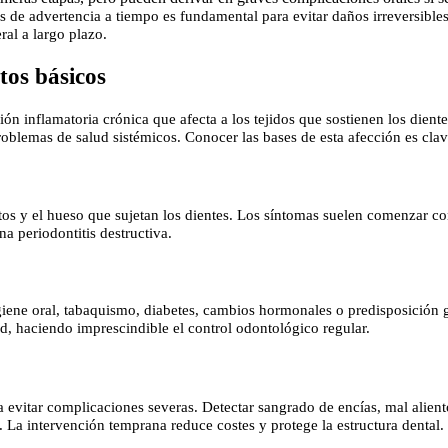
es de advertencia a tiempo es fundamental para evitar daños irreversible
ral a largo plazo.
tos básicos
ón inflamatoria crónica que afecta a los tejidos que sostienen los dien
problemas de salud sistémicos. Conocer las bases de esta afección es cla
tos y el hueso que sujetan los dientes. Los síntomas suelen comenzar con
a periodontitis destructiva.
iene oral, tabaquismo, diabetes, cambios hormonales o predisposición g
dad, haciendo imprescindible el control odontológico regular.
 evitar complicaciones severas. Detectar sangrado de encías, mal aliento
. La intervención temprana reduce costes y protege la estructura dental.