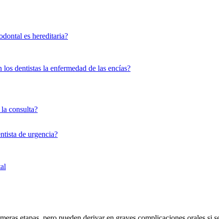
odontal es hereditaria?
los dentistas la enfermedad de las encías?
la consulta?
ntista de urgencia?
al
rimeras etapas, pero pueden derivar en graves complicaciones orales si 