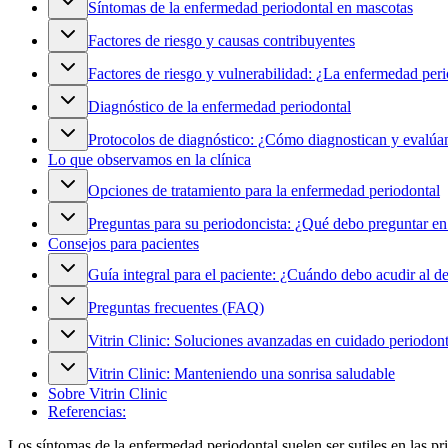
Síntomas de la enfermedad periodontal en mascotas
Factores de riesgo y causas contribuyentes
Factores de riesgo y vulnerabilidad: ¿La enfermedad peri
Diagnóstico de la enfermedad periodontal
Protocolos de diagnóstico: ¿Cómo diagnostican y evalúan 
Lo que observamos en la clínica
Opciones de tratamiento para la enfermedad periodontal
Preguntas para su periodoncista: ¿Qué debo preguntar en 
Consejos para pacientes
Guía integral para el paciente: ¿Cuándo debo acudir al de
Preguntas frecuentes (FAQ)
Vitrin Clinic: Soluciones avanzadas en cuidado periodont
Vitrin Clinic: Manteniendo una sonrisa saludable
Sobre Vitrin Clinic
Referencias:
Los síntomas de la enfermedad periodontal suelen ser sutiles en las p