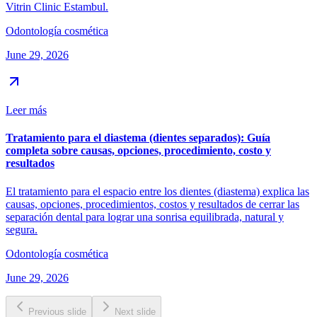
Vitrin Clinic Estambul.
Odontología cosmética
June 29, 2026
Leer más
Tratamiento para el diastema (dientes separados): Guía
completa sobre causas, opciones, procedimiento, costo y
resultados
El tratamiento para el espacio entre los dientes (diastema) explica las
causas, opciones, procedimientos, costos y resultados de cerrar las
separación dental para lograr una sonrisa equilibrada, natural y
segura.
Odontología cosmética
June 29, 2026
Previous slide
Next slide