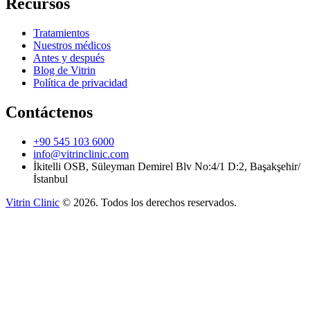
Recursos
Tratamientos
Nuestros médicos
Antes y después
Blog de Vitrin
Política de privacidad
Contáctenos
+90 545 103 6000
info@vitrinclinic.com
İkitelli OSB, Süleyman Demirel Blv No:4/1 D:2, Başakşehir/
İstanbul
Vitrin Clinic
©
2026
.
Todos los derechos reservados.