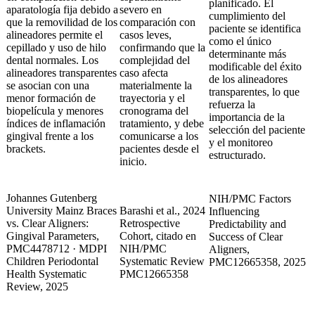
planificado. El
aparatología fija debido a
severo en
cumplimiento del
que la removilidad de los
comparación con
paciente se identifica
alineadores permite el
casos leves,
como el único
cepillado y uso de hilo
confirmando que la
determinante más
dental normales. Los
complejidad del
modificable del éxito
alineadores transparentes
caso afecta
de los alineadores
se asocian con una
materialmente la
transparentes, lo que
menor formación de
trayectoria y el
refuerza la
biopelícula y menores
cronograma del
importancia de la
índices de inflamación
tratamiento, y debe
selección del paciente
gingival frente a los
comunicarse a los
y el monitoreo
brackets.
pacientes desde el
estructurado.
inicio.
Johannes Gutenberg
NIH/PMC Factors
University Mainz Braces
Barashi et al., 2024
Influencing
vs. Clear Aligners:
Retrospective
Predictability and
Gingival Parameters,
Cohort, citado en
Success of Clear
PMC4478712 · MDPI
NIH/PMC
Aligners,
Children Periodontal
Systematic Review
PMC12665358, 2025
Health Systematic
PMC12665358
Review, 2025