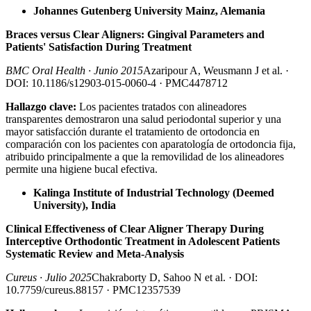
Johannes Gutenberg University Mainz, Alemania
Braces versus Clear Aligners: Gingival Parameters and
Patients' Satisfaction During Treatment
BMC Oral Health · Junio 2015
Azaripour A, Weusmann J et al. ·
DOI: 10.1186/s12903-015-0060-4 · PMC4478712
Hallazgo clave:
Los pacientes tratados con alineadores
transparentes demostraron una salud periodontal superior y una
mayor satisfacción durante el tratamiento de ortodoncia en
comparación con los pacientes con aparatología de ortodoncia fija,
atribuido principalmente a que la removilidad de los alineadores
permite una higiene bucal efectiva.
Kalinga Institute of Industrial Technology (Deemed
University), India
Clinical Effectiveness of Clear Aligner Therapy During
Interceptive Orthodontic Treatment in Adolescent Patients
Systematic Review and Meta-Analysis
Cureus · Julio 2025
Chakraborty D, Sahoo N et al. · DOI:
10.7759/cureus.88157 · PMC12357539