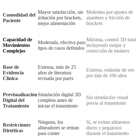
Mayor satisfacción, sin
Molestias por ajustes de
Comodidad del
irritación por brackets,
alambres y fricción de
Paciente
mejor alimentación
brackets
Capacidad de
Máxima, control 3D total
Moderada, efectiva para
Movimientos
incluyendo torque y
tipos de casos definidos
Complejos
corrección de molares
Base de
Extensa, más de 25
Extensa, estándar de oro
Evidencia
años de literatura
por más de 100 años
Clínica
revisada por pares
Previsualización
Simulación digital 3D
Sin simulación visual
Digital del
completa antes de
previa al tratamiento
Tratamiento
iniciar el tratamiento
Ninguna, los
Sí, se evitan alimentos
Restricciones
alineadores se retiran
duros y pegajosos
Dietéticas
para comer
durante el tratamiento