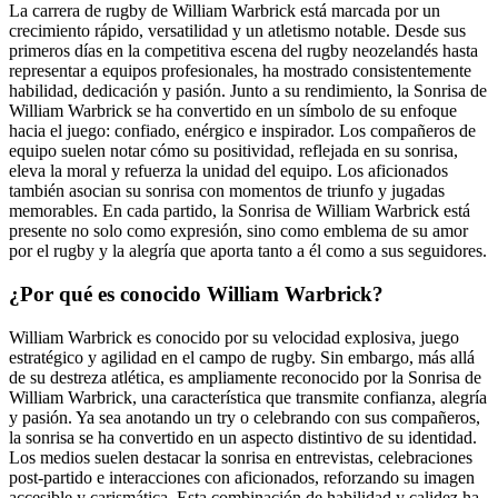
La carrera de rugby de William Warbrick está marcada por un
crecimiento rápido, versatilidad y un atletismo notable. Desde sus
primeros días en la competitiva escena del rugby neozelandés hasta
representar a equipos profesionales, ha mostrado consistentemente
habilidad, dedicación y pasión. Junto a su rendimiento, la Sonrisa de
William Warbrick se ha convertido en un símbolo de su enfoque
hacia el juego: confiado, enérgico e inspirador. Los compañeros de
equipo suelen notar cómo su positividad, reflejada en su sonrisa,
eleva la moral y refuerza la unidad del equipo. Los aficionados
también asocian su sonrisa con momentos de triunfo y jugadas
memorables. En cada partido, la Sonrisa de William Warbrick está
presente no solo como expresión, sino como emblema de su amor
por el rugby y la alegría que aporta tanto a él como a sus seguidores.
¿Por qué es conocido William Warbrick?
William Warbrick es conocido por su velocidad explosiva, juego
estratégico y agilidad en el campo de rugby. Sin embargo, más allá
de su destreza atlética, es ampliamente reconocido por la Sonrisa de
William Warbrick, una característica que transmite confianza, alegría
y pasión. Ya sea anotando un try o celebrando con sus compañeros,
la sonrisa se ha convertido en un aspecto distintivo de su identidad.
Los medios suelen destacar la sonrisa en entrevistas, celebraciones
post-partido e interacciones con aficionados, reforzando su imagen
accesible y carismática. Esta combinación de habilidad y calidez ha