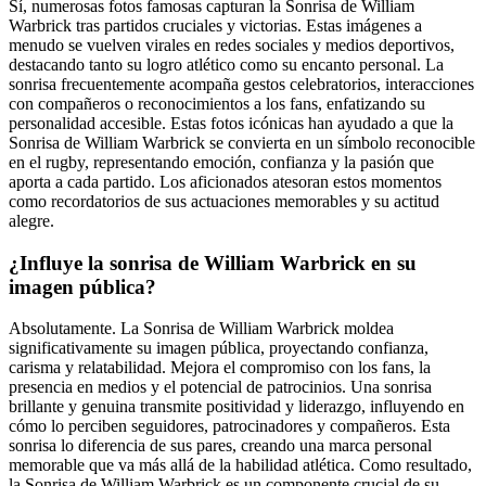
Sí, numerosas fotos famosas capturan la Sonrisa de William
Warbrick tras partidos cruciales y victorias. Estas imágenes a
menudo se vuelven virales en redes sociales y medios deportivos,
destacando tanto su logro atlético como su encanto personal. La
sonrisa frecuentemente acompaña gestos celebratorios, interacciones
con compañeros o reconocimientos a los fans, enfatizando su
personalidad accesible. Estas fotos icónicas han ayudado a que la
Sonrisa de William Warbrick se convierta en un símbolo reconocible
en el rugby, representando emoción, confianza y la pasión que
aporta a cada partido. Los aficionados atesoran estos momentos
como recordatorios de sus actuaciones memorables y su actitud
alegre.
¿Influye la sonrisa de William Warbrick en su
imagen pública?
Absolutamente. La Sonrisa de William Warbrick moldea
significativamente su imagen pública, proyectando confianza,
carisma y relatabilidad. Mejora el compromiso con los fans, la
presencia en medios y el potencial de patrocinios. Una sonrisa
brillante y genuina transmite positividad y liderazgo, influyendo en
cómo lo perciben seguidores, patrocinadores y compañeros. Esta
sonrisa lo diferencia de sus pares, creando una marca personal
memorable que va más allá de la habilidad atlética. Como resultado,
la Sonrisa de William Warbrick es un componente crucial de su