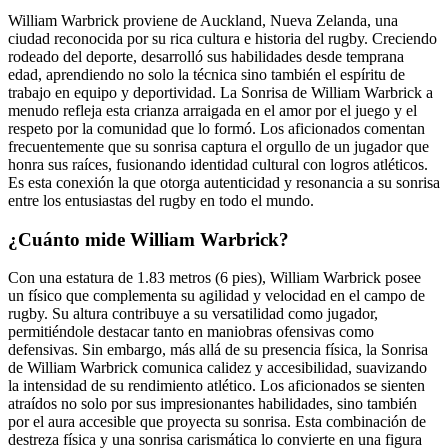
William Warbrick proviene de Auckland, Nueva Zelanda, una
ciudad reconocida por su rica cultura e historia del rugby. Creciendo
rodeado del deporte, desarrolló sus habilidades desde temprana
edad, aprendiendo no solo la técnica sino también el espíritu de
trabajo en equipo y deportividad. La Sonrisa de William Warbrick a
menudo refleja esta crianza arraigada en el amor por el juego y el
respeto por la comunidad que lo formó. Los aficionados comentan
frecuentemente que su sonrisa captura el orgullo de un jugador que
honra sus raíces, fusionando identidad cultural con logros atléticos.
Es esta conexión la que otorga autenticidad y resonancia a su sonrisa
entre los entusiastas del rugby en todo el mundo.
¿Cuánto mide William Warbrick?
Con una estatura de 1.83 metros (6 pies), William Warbrick posee
un físico que complementa su agilidad y velocidad en el campo de
rugby. Su altura contribuye a su versatilidad como jugador,
permitiéndole destacar tanto en maniobras ofensivas como
defensivas. Sin embargo, más allá de su presencia física, la Sonrisa
de William Warbrick comunica calidez y accesibilidad, suavizando
la intensidad de su rendimiento atlético. Los aficionados se sienten
atraídos no solo por sus impresionantes habilidades, sino también
por el aura accesible que proyecta su sonrisa. Esta combinación de
destreza física y una sonrisa carismática lo convierte en una figura