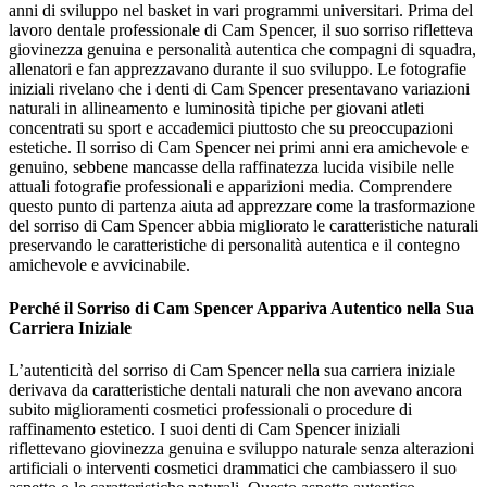
anni di sviluppo nel basket in vari programmi universitari. Prima del
lavoro dentale professionale di Cam Spencer, il suo sorriso rifletteva
giovinezza genuina e personalità autentica che compagni di squadra,
allenatori e fan apprezzavano durante il suo sviluppo. Le fotografie
iniziali rivelano che i denti di Cam Spencer presentavano variazioni
naturali in allineamento e luminosità tipiche per giovani atleti
concentrati su sport e accademici piuttosto che su preoccupazioni
estetiche. Il sorriso di Cam Spencer nei primi anni era amichevole e
genuino, sebbene mancasse della raffinatezza lucida visibile nelle
attuali fotografie professionali e apparizioni media. Comprendere
questo punto di partenza aiuta ad apprezzare come la trasformazione
del sorriso di Cam Spencer abbia migliorato le caratteristiche naturali
preservando le caratteristiche di personalità autentica e il contegno
amichevole e avvicinabile.
Perché il Sorriso di Cam Spencer Appariva Autentico nella Sua
Carriera Iniziale
L’autenticità del sorriso di Cam Spencer nella sua carriera iniziale
derivava da caratteristiche dentali naturali che non avevano ancora
subito miglioramenti cosmetici professionali o procedure di
raffinamento estetico. I suoi denti di Cam Spencer iniziali
riflettevano giovinezza genuina e sviluppo naturale senza alterazioni
artificiali o interventi cosmetici drammatici che cambiassero il suo