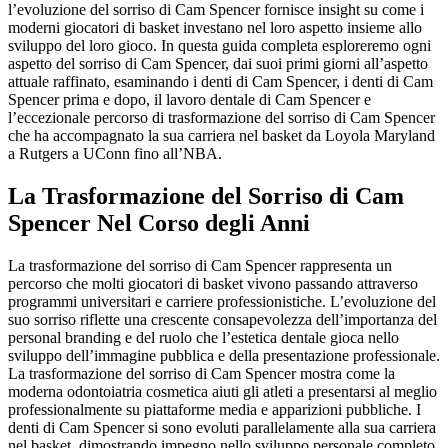
l’evoluzione del sorriso di Cam Spencer fornisce insight su come i
moderni giocatori di basket investano nel loro aspetto insieme allo
sviluppo del loro gioco. In questa guida completa esploreremo ogni
aspetto del sorriso di Cam Spencer, dai suoi primi giorni all’aspetto
attuale raffinato, esaminando i denti di Cam Spencer, i denti di Cam
Spencer prima e dopo, il lavoro dentale di Cam Spencer e
l’eccezionale percorso di trasformazione del sorriso di Cam Spencer
che ha accompagnato la sua carriera nel basket da Loyola Maryland
a Rutgers a UConn fino all’NBA.
La Trasformazione del Sorriso di Cam
Spencer Nel Corso degli Anni
La trasformazione del sorriso di Cam Spencer rappresenta un
percorso che molti giocatori di basket vivono passando attraverso
programmi universitari e carriere professionistiche. L’evoluzione del
suo sorriso riflette una crescente consapevolezza dell’importanza del
personal branding e del ruolo che l’estetica dentale gioca nello
sviluppo dell’immagine pubblica e della presentazione professionale.
La trasformazione del sorriso di Cam Spencer mostra come la
moderna odontoiatria cosmetica aiuti gli atleti a presentarsi al meglio
professionalmente su piattaforme media e apparizioni pubbliche. I
denti di Cam Spencer si sono evoluti parallelamente alla sua carriera
nel basket, dimostrando impegno nello sviluppo personale completo