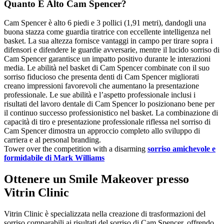
Quanto È Alto Cam Spencer?
Cam Spencer è alto 6 piedi e 3 pollici (1,91 metri), dandogli una
buona stazza come guardia tiratrice con eccellente intelligenza nel
basket. La sua altezza fornisce vantaggi in campo per tirare sopra i
difensori e difendere le guardie avversarie, mentre il lucido sorriso di
Cam Spencer garantisce un impatto positivo durante le interazioni
media. Le abilità nel basket di Cam Spencer combinate con il suo
sorriso fiducioso che presenta denti di Cam Spencer migliorati
creano impressioni favorevoli che aumentano la presentazione
professionale. Le sue abilità e l’aspetto professionale inclusi i
risultati del lavoro dentale di Cam Spencer lo posizionano bene per
il continuo successo professionistico nel basket. La combinazione di
capacità di tiro e presentazione professionale riflessa nel sorriso di
Cam Spencer dimostra un approccio completo allo sviluppo di
carriera e al personal branding.
Tower over the competition with a disarming
sorriso amichevole e
formidabile di Mark Williams
Ottenere un Smile Makeover presso
Vitrin Clinic
Vitrin Clinic è specializzata nella creazione di trasformazioni del
sorriso comparabili ai risultati del sorriso di Cam Spencer, offrendo