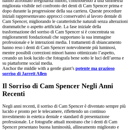
hanno affrontato irregolarità minori, contribuendo a una simmetria
migliorata visibile nel confronto dei denti di Cam Spencer prima e
dopo durante la progressione della sua carriera. Queste procedure
iniziali rappresentavano approcci conservativi al lavoro dentale di
Cam Spencer, migliorando le caratteristiche naturali senza alterazioni
drammatiche o aspetto artificiale. La fase iniziale della
trasformazione del sorriso di Cam Spencer si è concentrata su
miglioramenti fondazionali che supportano la sua immagine
professionale e le interazioni media. I trattamenti di sbiancamento
hanno reso i denti di Cam Spencer notevolmente più luminosi,
mentre possibili correzioni minori hanno ottimizzato l’aspetto,
creando un look lucido che fotografa bene sotto le luci dell’arena e
su piattaforme social media.
Anchor the middle with a gentle giant’s
potente ma grazioso
sorriso di Jarrett Allen
Il Sorriso di Cam Spencer Negli Anni
Recenti
Negli anni recenti, il sorriso di Cam Spencer è diventato sempre più
lucido e pronto per le telecamere, riflettendo un continuo
investimento in estetica dentale e standard di presentazione
professionale. Le fotografie attuali mostrano che i denti di Cam
Spencer presentano buona luminosità, allineamento migliorato e