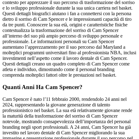
contesto per apprezzare il suo percorso di trasformazione del sorriso
e lo sviluppo professionale durante la sua unica carriera nel basket.
Questi dettagli biografici aiutano i fan a connettersi con la persona
dietro il sorriso di Cam Spencer e le impressionanti capacità di tiro
da tre punti. Conoscere la sua età, origini e caratteristiche fisiche
contestualizza la trasformazione del sorriso di Cam Spencer
all’interno del suo più ampio percorso di sviluppo personale e
professionale. Le informazioni personali su Cam Spencer
aumentano l’apprezzamento per il suo percorso dal Maryland a
molteplici programmi universitari fino al professionista NBA, inclusi
investimenti nell’aspetto come il lavoro dentale di Cam Spencer.
Questi dettagli creano un quadro completo di Cam Spencer come
atleta e individuo, dimostrando come il personal branding
comprenda molteplici fattori oltre le prestazioni nel basket.
Quanti Anni Ha Cam Spencer?
Cam Spencer è nato l’11 febbraio 2000, rendendolo 24 anni nel
2024, rappresentando la giovane generazione di talento
professionistico nel basket. La sua età relativamente giovane rende
la maturità della trasformazione del sorriso di Cam Spencer
notevole, mostrando consapevolezza dell’importanza del personal
branding negli sport professionali. A 24 anni, Cam Spencer ha già
investito nel lavoro dentale di Cam Spencer migliorando la sua
immagine e presentazione professionale durante il suo percorso nel