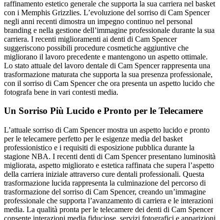
raffinamento estetico generale che supporta la sua carriera nel basket
con i Memphis Grizzlies. L’evoluzione del sorriso di Cam Spencer
negli anni recenti dimostra un impegno continuo nel personal
branding e nella gestione dell’immagine professionale durante la sua
carriera. I recenti miglioramenti ai denti di Cam Spencer
suggeriscono possibili procedure cosmetiche aggiuntive che
migliorano il lavoro precedente e mantengono un aspetto ottimale.
Lo stato attuale del lavoro dentale di Cam Spencer rappresenta una
trasformazione maturata che supporta la sua presenza professionale,
con il sorriso di Cam Spencer che ora presenta un aspetto lucido che
fotografa bene in vari contesti media.
Un Sorriso Più Lucido e Pronto per le Telecamere
L’attuale sorriso di Cam Spencer mostra un aspetto lucido e pronto
per le telecamere perfetto per le esigenze media del basket
professionistico e i requisiti di esposizione pubblica durante la
stagione NBA. I recenti denti di Cam Spencer presentano luminosità
migliorata, aspetto migliorato e estetica raffinata che supera l’aspetto
della carriera iniziale attraverso cure dentali professionali. Questa
trasformazione lucida rappresenta la culminazione del percorso di
trasformazione del sorriso di Cam Spencer, creando un’immagine
professionale che supporta l’avanzamento di carriera e le interazioni
media. La qualità pronta per le telecamere dei denti di Cam Spencer
consente interazioni media fiduciose, servizi fotografici e apparizioni