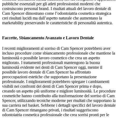
pubbliche essenziali per gli atleti professionisti moderni che
costruiscono personal brand. I risultati attuali del lavoro dentale di
Cam Spencer dimostrano come l’odontoiatria cosmetica strategica
crei risultati lucidi ma dall’aspetto naturale che aumentano la
marketability preservando le caratteristiche di personalità autentica.
Faccette, Sbiancamento Avanzato e Lavoro Dentale
I recenti miglioramenti al sorriso di Cam Spencer potrebbero aver
incluso procedure come sbiancamento professionale che mantiene la
luminosità o possibile lavoro cosmetico che crea un aspetto
migliorato. I trattamenti professionali mantengono la buona
luminosità evidente nei denti di Cam Spencer oggi, mentre il
possibile lavoro dentale di Cam Spencer ha affrontato
preoccupazioni estetiche che supportano la presentazione
professionale. I miglioramenti potrebbero spiegare i cambiamenti
visibili nei confronti dei denti di Cam Spencer prima e dopo,
creando un aspetto più uniforme e migliore luminosità. Le procedure
cosmetiche hanno contribuito alla trasformazione del sorriso di Cam
Spencer, utilizzando tecniche moderne per risultati che supportano la
sua carriera nel basket. Sebbene i dettagli specifici del lavoro dentale
di Cam Spencer rimangano privati, i risultati suggeriscono
odontoiatria cosmetica professionale che crea sorrisi pronti per le