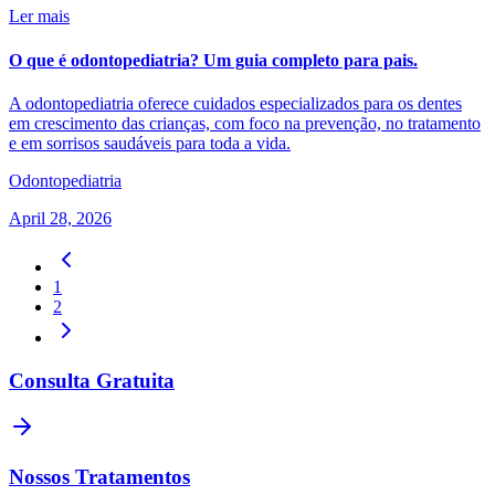
Ler mais
O que é odontopediatria? Um guia completo para pais.
A odontopediatria oferece cuidados especializados para os dentes
em crescimento das crianças, com foco na prevenção, no tratamento
e em sorrisos saudáveis para toda a vida.
Odontopediatria
April 28, 2026
1
2
Consulta Gratuita
Nossos Tratamentos