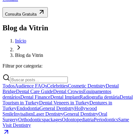
Consulta Gratuita
Blog da Vitrin
Início
Blog da Vitrin
Filtrar por categoria:
Todos
Audience FAQs
Celebrities
Cosmetic Dentistry
Dental
Bridge
Dental Care Guide
Dental Crowns
Equipamentos
dentários
Dental Finance
Dental Implant
Radiografia dentária
Dental
Tourism in Turkey
Dental Veneers in Turkey
Dentures in
Turkey
Endodontia
General Dentistry
Hollywood
Smile
Invisalign
Laser Dentistry
General Dentistry
Oral
Surgery
Orthodontics
packages
Odontopediatria
Periodontics
Same
Visit Dentistry