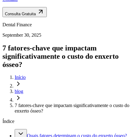
Consulta Gratuita
Dental Finance
September 30, 2025
7 fatores-chave que impactam
significativamente o custo do enxerto
ósseo?
Início
blog
7 fatores-chave que impactam significativamente o custo do
enxerto ósseo?
Índice
Quais fatores determinam o custo do enxerto ósseo?