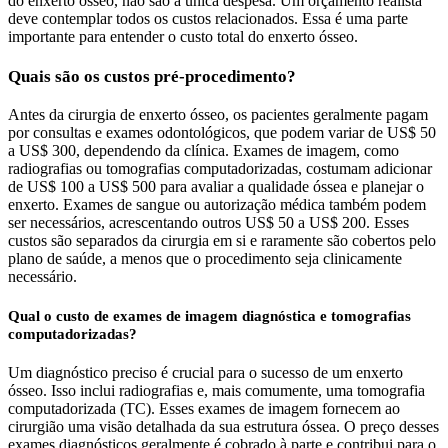
do enxerto ósseo, não são a única despesa. Um orçamento realista
deve contemplar todos os custos relacionados. Essa é uma parte
importante para entender o custo total do enxerto ósseo.
Quais são os custos pré-procedimento?
Antes da cirurgia de enxerto ósseo, os pacientes geralmente pagam
por consultas e exames odontológicos, que podem variar de US$ 50
a US$ 300, dependendo da clínica. Exames de imagem, como
radiografias ou tomografias computadorizadas, costumam adicionar
de US$ 100 a US$ 500 para avaliar a qualidade óssea e planejar o
enxerto. Exames de sangue ou autorização médica também podem
ser necessários, acrescentando outros US$ 50 a US$ 200. Esses
custos são separados da cirurgia em si e raramente são cobertos pelo
plano de saúde, a menos que o procedimento seja clinicamente
necessário.
Qual o custo de exames de imagem diagnóstica e tomografias
computadorizadas?
Um diagnóstico preciso é crucial para o sucesso de um enxerto
ósseo. Isso inclui radiografias e, mais comumente, uma tomografia
computadorizada (TC). Esses exames de imagem fornecem ao
cirurgião uma visão detalhada da sua estrutura óssea. O preço desses
exames diagnósticos geralmente é cobrado à parte e contribui para o