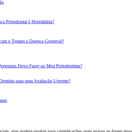
ão
ça Periodontal é Hereditária?
icam e Testam a Doença Gengival?
Perguntas Devo Fazer ao Meu Periodontista?
Dentista para uma Avaliação Urgente?
tais
iciais, mas podem evoluir para complicações orais graves se forem ign