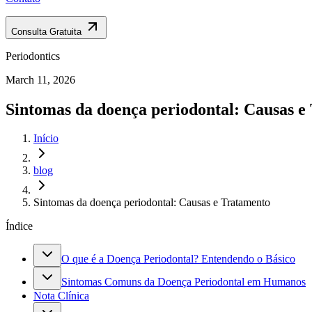
Consulta Gratuita
Periodontics
March 11, 2026
Sintomas da doença periodontal: Causas e
Início
blog
Sintomas da doença periodontal: Causas e Tratamento
Índice
O que é a Doença Periodontal? Entendendo o Básico
Sintomas Comuns da Doença Periodontal em Humanos
Nota Clínica