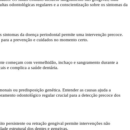
sultas odontológicas regulares e a conscientização sobre os sintomas da
os sintomas da doença periodontal permite uma intervenção precoce.
al para a prevenção e cuidados no momento certo.
mente começam com vermelhidão, inchaço e sangramento durante a
cais e complica a saúde dentária.
onais ou predisposição genética. Entender as causas ajuda a
toramento odontológico regular crucial para a detecção precoce dos
to persistente ou retração gengival permite intervenções não
dade estrutural dos dentes e gengivas.