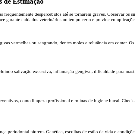
s de Estimação
frequentemente despercebidos até se tornarem graves. Observar os sin
oce garante cuidados veterinários no tempo certo e previne complicaçõe
ngivas vermelhas ou sangrando, dentes moles e relutância em comer. Os 
cluindo salivação excessiva, inflamação gengival, dificuldade para masti
ventivos, como limpeza profissional e rotinas de higiene bucal. Check
ença periodontal piorem. Genética, escolhas de estilo de vida e condiç