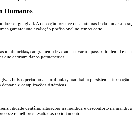
em Humanos
doença gengival. A detecção precoce dos sintomas inclui notar alteraç
tomas garante uma avaliação profissional no tempo certo.
 ou doloridas, sangramento leve ao escovar ou passar fio dental e desco
ntes que ocorram danos permanentes.
ival, bolsas periodontais profundas, mau hálito persistente, formação d
a dentária e complicações sistêmicas.
 sensibilidade dentária, alterações na mordida e desconforto na mandí
precoce e melhores resultados no tratamento.