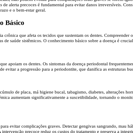
is de alerta precoces é fundamental para evitar danos irreversíveis. Con
razo e o bem-estar geral.
o Básico
ia crônica que afeta os tecidos que sustentam os dentes. Compreender 
emas de saúde sistêmicos. O conhecimento básico sobre a doença é cruci
o que apoiam os dentes. Os sintomas da doença periodontal frequente
e evitar a progressão para a periodontite, que danifica as estruturas bu
úmulo de placa, má higiene bucal, tabagismo, diabetes, alterações horm
sistêmica aumentam significativamente a suscetibilidade, tornando o moni
para evitar complicações graves. Detectar gengivas sangrando, mau háli
 intervenção precoce reduz os custos do tratamento e preserva a integri