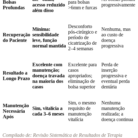
Bolsas
para bolsas
acesso reduzido
progressivamente
Profundas
>6mm e furcas
além disso
Desconforto
Mínima:
Nenhuma, mas
pós-cirúrgico e
Recuperação
sensibilidade
ao custo de
período de
do Paciente
leve, função
doença
cicatrização de
normal mantida
progressiva
2–4 semanas
Excelente com
Excelente para
Perda de
manutenção;
casos
inserção
Resultado a
doença travada
apropriados;
progressiva e
Longo Prazo
na maioria dos
eliminação de
eventual perda
casos
bolsa superior
dentária
Sim, o mesmo
Nenhuma
Manutenção
Sim, vitalícia a
requisito de
manutenção
Necessária
cada 3–6 meses
manutenção
realizada; a
Após
vitalícia
doença continua
Compilado de: Revisão Sistemática de Resultados de Terapia