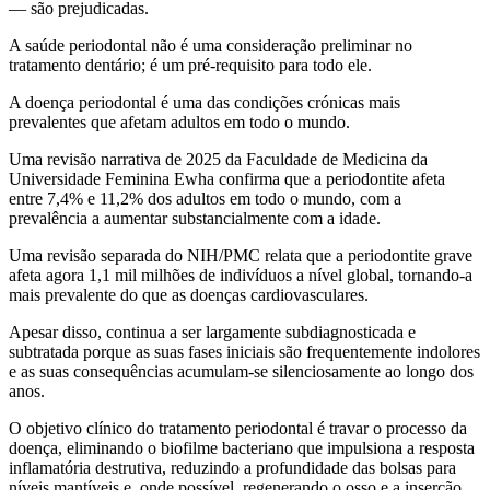
— são prejudicadas.
A saúde periodontal não é uma consideração preliminar no
tratamento dentário; é um pré-requisito para todo ele.
A doença periodontal é uma das condições crónicas mais
prevalentes que afetam adultos em todo o mundo.
Uma revisão narrativa de 2025 da Faculdade de Medicina da
Universidade Feminina Ewha confirma que a periodontite afeta
entre 7,4% e 11,2% dos adultos em todo o mundo, com a
prevalência a aumentar substancialmente com a idade.
Uma revisão separada do NIH/PMC relata que a periodontite grave
afeta agora 1,1 mil milhões de indivíduos a nível global, tornando-a
mais prevalente do que as doenças cardiovasculares.
Apesar disso, continua a ser largamente subdiagnosticada e
subtratada porque as suas fases iniciais são frequentemente indolores
e as suas consequências acumulam-se silenciosamente ao longo dos
anos.
O objetivo clínico do tratamento periodontal é travar o processo da
doença, eliminando o biofilme bacteriano que impulsiona a resposta
inflamatória destrutiva, reduzindo a profundidade das bolsas para
níveis mantíveis e, onde possível, regenerando o osso e a inserção