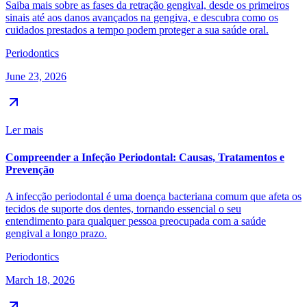
Saiba mais sobre as fases da retração gengival, desde os primeiros
sinais até aos danos avançados na gengiva, e descubra como os
cuidados prestados a tempo podem proteger a sua saúde oral.
Periodontics
June 23, 2026
Ler mais
Compreender a Infeção Periodontal: Causas, Tratamentos e
Prevenção
A infecção periodontal é uma doença bacteriana comum que afeta os
tecidos de suporte dos dentes, tornando essencial o seu
entendimento para qualquer pessoa preocupada com a saúde
gengival a longo prazo.
Periodontics
March 18, 2026