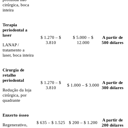
cirúrgica, boca
inteira
Terapia
periodontal a
laser
$ 1.270 – $
$ 5.000 – $
A partir de
3.810
12.000
500 dólares
LANAP /
tratamento a
laser, boca inteira
Cirurgia de
retalho
periodontal
$ 1.270 – $
A partir de
$ 1.000 – $ 3.000
3.810
300 dólares
Redução da loja
cirúrgica, por
quadrante
Enxerto ósseo
A partir de
$ 635 – $ 1.525
$ 200 – $ 1.200
Regenerativo,
200 dólares