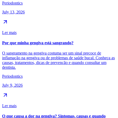
Periodontics
July 13, 2026
Ler mais
Por que minha gengiva está sangrando?
O sangramento na gengiva costuma ser um sinal precoce de
inflamação na gengiva ou de problemas de saúde bucal. Conheça as
causas, tratamentos, dicas de prevenção e quando consultar um
dentista.
Periodontics
July 9, 2026
Ler mais
O que causa a dor na gengiva? Sintomas, causas e quando