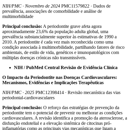
NIH/PMC · Novembro de 2024
PMC11579822 · Dados de
prevalência, associações de comorbilidade e análise de
multimorbilidade
Principal conclusão:
A periodontite grave afeta agora
aproximadamente 23,6% da população adulta global, uma
prevalência substancialmente superior às estimativas de 1990 a
2010. A periodontite é cada vez mais reconhecida como uma
condição associada à multimorbilidade, partilhando fatores de risco
ambientais, de estilo de vida, genéticos e imunopatológicos com
múltiplas doenças crónicas não transmissíveis.
NIH / PubMed Central Revisão de Evidência Clínica
O Impacto da Periodontite nas Doenças Cardiovasculares:
Mecanismos, Evidências e Implicações Terapêuticas
NIH/PMC · 2025
PMC12398414 · Revisão mecanística das vias
periodontal-cardiovasculares
Principal conclusão:
O reforço das estratégias de prevenção da
periodontite tem o potencial de prevenir ou melhorar as condições
cardiovasculares. A revisão identifica a promoção da aterosclerose, a
disfunção endotelial e a elevação sistémica de citocinas pró-
inflamatórias como as principais vias mecanísticas que ligam a