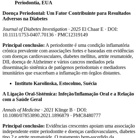
Periodontia, EUA
Doença Periodontal: Um Fator Contribuinte para Resultados
Adversos na Diabetes
Journal of Diabetes Investigation · 2025
El Chaar E · DOI:
10.1111/1753-0407.70136 · PMC12319149
Principal conclusão:
A periodontite é uma condição inflamatória
crónica prevalente com associações fortes e baseadas em evidências
com doenças cardiovasculares, diabetes mellitus, artrite reumatoide,
DII, doença de Alzheimer e vários cancros mediados pela
disseminação sistémica de patógenos periodontais e mediadores
imunitários que exacerbam a inflamação em órgãos distantes.
Instituto Karolinska, Estocolmo, Suécia
A Ligação Oral-Sistémica: Infeção/Inflamação Oral e a Relação
com a Saúde Geral
Annals of Medicine · 2021
Klinge B · DOI:
10.1080/07853890.2021.1896879 · PMC8480777
Principal conclusão:
Evidências crescentes apoiam uma associação
independente entre periodontite e doenças cardiovasculares, diabetes
tipo 2 e artrite reumatoide. O tratamento bem-sucedido da