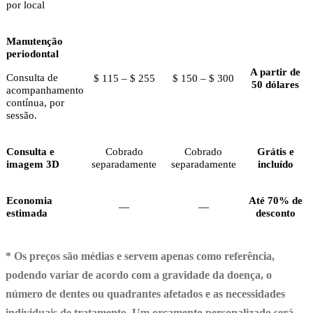
por local
Manutenção
periodontal
A partir de
Consulta de
$ 115 – $ 255
$ 150 – $ 300
50 dólares
acompanhamento
contínua, por
sessão.
Consulta e
Cobrado
Cobrado
Grátis e
imagem 3D
separadamente
separadamente
incluído
Economia
Até 70% de
—
—
estimada
desconto
* Os preços são médias e servem apenas como referência,
podendo variar de acordo com a gravidade da doença, o
número de dentes ou quadrantes afetados e as necessidades
individuais de tratamento. Um orçamento personalizado será