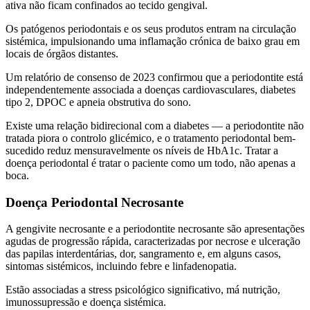
ativa não ficam confinados ao tecido gengival.
Os patógenos periodontais e os seus produtos entram na circulação
sistémica, impulsionando uma inflamação crónica de baixo grau em
locais de órgãos distantes.
Um relatório de consenso de 2023 confirmou que a periodontite está
independentemente associada a doenças cardiovasculares, diabetes
tipo 2, DPOC e apneia obstrutiva do sono.
Existe uma relação bidirecional com a diabetes — a periodontite não
tratada piora o controlo glicémico, e o tratamento periodontal bem-
sucedido reduz mensuravelmente os níveis de HbA1c. Tratar a
doença periodontal é tratar o paciente como um todo, não apenas a
boca.
Doença Periodontal Necrosante
A gengivite necrosante e a periodontite necrosante são apresentações
agudas de progressão rápida, caracterizadas por necrose e ulceração
das papilas interdentárias, dor, sangramento e, em alguns casos,
sintomas sistémicos, incluindo febre e linfadenopatia.
Estão associadas a stress psicológico significativo, má nutrição,
imunossupressão e doença sistémica.