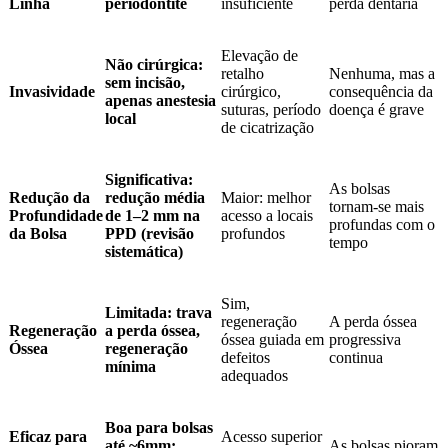
Linha
periodontite
insuficiente
perda dentária
Elevação de
Não cirúrgica:
retalho
Nenhuma, mas a
sem incisão,
Invasividade
cirúrgico,
consequência da
apenas anestesia
suturas, período
doença é grave
local
de cicatrização
Significativa:
As bolsas
Redução da
redução média
Maior: melhor
tornam-se mais
Profundidade
de 1–2 mm na
acesso a locais
profundas com o
da Bolsa
PPD (revisão
profundos
tempo
sistemática)
Sim,
Limitada: trava
regeneração
A perda óssea
Regeneração
a perda óssea,
óssea guiada em
progressiva
Óssea
regeneração
defeitos
continua
mínima
adequados
Boa para bolsas
Eficaz para
Acesso superior
até ~6mm;
As bolsas pioram