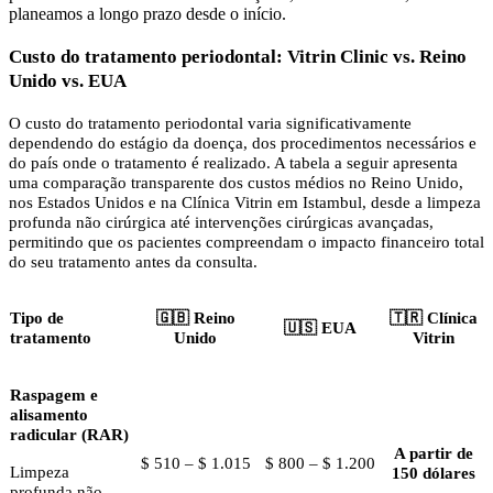
planeamos a longo prazo desde o início.
Custo do tratamento periodontal: Vitrin Clinic vs. Reino
Unido vs. EUA
O custo do tratamento periodontal varia significativamente
dependendo do estágio da doença, dos procedimentos necessários e
do país onde o tratamento é realizado. A tabela a seguir apresenta
uma comparação transparente dos custos médios no Reino Unido,
nos Estados Unidos e na Clínica Vitrin em Istambul, desde a limpeza
profunda não cirúrgica até intervenções cirúrgicas avançadas,
permitindo que os pacientes compreendam o impacto financeiro total
do seu tratamento antes da consulta.
Tipo de
🇬🇧 Reino
🇹🇷 Clínica
🇺🇸 EUA
tratamento
Unido
Vitrin
Raspagem e
alisamento
radicular (RAR)
A partir de
$ 510 – $ 1.015
$ 800 – $ 1.200
Limpeza
150 dólares
profunda não