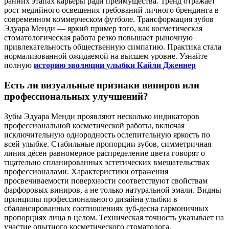
ранних этапах карьеры ради преимущества. Тренд отражает
рост медийного освещения требований личного брендинга в
современном коммерческом футболе. Трансформация зубов
Эдуара Менди — яркий пример того, как косметическая
стоматологическая работа резко повышает рыночную
привлекательность общественную симпатию. Практика стала
нормализованной ожидаемой на высшем уровне. Узнайте
полную
историю эволюции улыбки Кайли Дженнер
Есть ли визуальные признаки виниров или
профессиональных улучшений?
Зубы Эдуара Менди проявляют несколько индикаторов
профессиональной косметической работы, включая
исключительную однородность ослепительную яркость по
всей улыбке. Стабильные пропорции зубов, симметричная
линия дёсен равномерное распределение цвета говорят о
тщательно спланированных эстетических вмешательствах
профессионалами. Характеристики отражения
просвечиваемости поверхности соответствуют свойствам
фарфоровых виниров, а не только натуральной эмали. Видны
принципы профессионального дизайна улыбки в
сбалансированных соотношениях зуб-десна гармоничных
пропорциях лица в целом. Техническая точность указывает на
участие опытного косметического стоматолога.