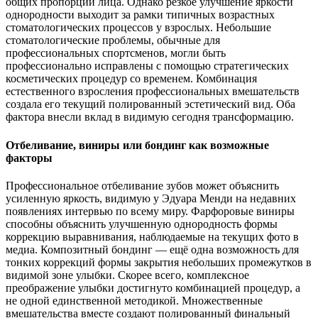
общих пропорций лица. Однако резкое улучшение яркости
однородности выходит за рамки типичных возрастных
стоматологических процессов у взрослых. Небольшие
стоматологические проблемы, обычные для
профессиональных спортсменов, могли быть
профессионально исправлены с помощью стратегических
косметических процедур со временем. Комбинация
естественного взросления профессиональных вмешательств
создала его текущий полированный эстетический вид. Оба
фактора внесли вклад в видимую сегодня трансформацию.
Отбеливание, виниры или бондинг как возможные
факторы
Профессиональное отбеливание зубов может объяснить
усиленную яркость, видимую у Эдуара Менди на недавних
появлениях интервью по всему миру. Фарфоровые виниры
способны объяснить улучшенную однородность формы
коррекцию выравнивания, наблюдаемые на текущих фото в
медиа. Композитный бондинг — ещё одна возможность для
тонких коррекций формы закрытия небольших промежутков в
видимой зоне улыбки. Скорее всего, комплексное
преображение улыбки достигнуто комбинацией процедур, а
не одной единственной методикой. Множественные
вмешательства вместе создают полированный финальный