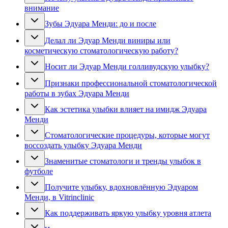
внимание
Зубы Эдуара Менди: до и после
Делал ли Эдуар Менди виниры или
косметическую стоматологическую работу?
Носит ли Эдуар Менди голливудскую улыбку?
Признаки профессиональной стоматологической
работы в зубах Эдуара Менди
Как эстетика улыбки влияет на имидж Эдуара
Менди
Стоматологические процедуры, которые могут
воссоздать улыбку Эдуара Менди
Знаменитые стоматологи и тренды улыбок в
футболе
Получите улыбку, вдохновлённую Эдуаром
Менди, в Vitrinclinic
Как поддерживать яркую улыбку уровня атлета