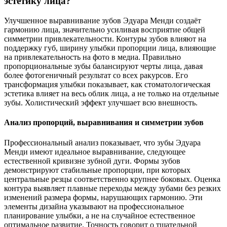
эстетику лица?
Улучшенное выравнивание зубов Эдуара Менди создаёт
гармонию лица, значительно усиливая восприятие общей
симметрии привлекательности. Контуры зубов влияют на
поддержку губ, ширину улыбки пропорции лица, влияющие
на привлекательность на фото в медиа. Правильно
пропорциональные зубы балансируют черты лица, давая
более фотогеничный результат со всех ракурсов. Его
трансформация улыбки показывает, как стоматологическая
эстетика влияет на весь облик лица, а не только на отдельные
зубы. Холистический эффект улучшает всю внешность.
Анализ пропорций, выравнивания и симметрии зубов
Профессиональный анализ показывает, что зубы Эдуара
Менди имеют идеальное выравнивание, следующее
естественной кривизне зубной дуги. Формы зубов
демонстрируют стабильные пропорции, при которых
центральные резцы соответственно крупнее боковых. Оценка
контура выявляет плавные переходы между зубами без резких
изменений размера формы, нарушающих гармонию. Эти
элементы дизайна указывают на профессиональное
планирование улыбки, а не на случайное естественное
оптимальное развитие. Точность говорит о тщательной