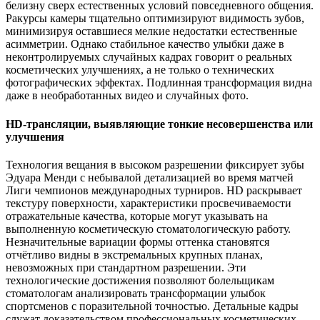
белизну сверх естественных условий повседневного общения.
Ракурсы камеры тщательно оптимизируют видимость зубов,
минимизируя оставшиеся мелкие недостатки естественные
асимметрии. Однако стабильное качество улыбки даже в
неконтролируемых случайных кадрах говорит о реальных
косметических улучшениях, а не только о технических
фотографических эффектах. Подлинная трансформация видна
даже в необработанных видео и случайных фото.
HD-трансляции, выявляющие тонкие несовершенства или
улучшения
Технология вещания в высоком разрешении фиксирует зубы
Эдуара Менди с небывалой детализацией во время матчей
Лиги чемпионов международных турниров. HD раскрывает
текстуру поверхности, характеристики просвечиваемости
отражательные качества, которые могут указывать на
выполненную косметическую стоматологическую работу.
Незначительные вариации формы оттенка становятся
отчётливо видны в экстремальных крупных планах,
невозможных при стандартном разрешении. Эти
технологические достижения позволяют болельщикам
стоматологам анализировать трансформации улыбок
спортсменов с поразительной точностью. Детальные кадры
служат доказательством профессиональных косметических