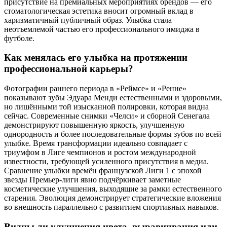
присутствие на премиальных мероприятиях брендов — его
стоматологическая эстетика вносит огромный вклад в
харизматичный публичный образ. Улыбка стала
неотъемлемой частью его профессионального имиджа в
футболе.
Как менялась его улыбка на протяжении
профессиональной карьеры?
Фотографии раннего периода в «Реймсе» и «Ренне»
показывают зубы Эдуара Менди естественными и здоровыми,
но лишёнными той изысканной полировки, которая видна
сейчас. Современные снимки «Челси» и сборной Сенегала
демонстрируют повышенную яркость, улучшенную
однородность и более последовательные формы зубов по всей
улыбке. Время трансформации идеально совпадает с
триумфом в Лиге чемпионов и ростом международной
известности, требующей усиленного присутствия в медиа.
Сравнение улыбки времён французской Лиги 1 с эпохой
звезды Премьер-лиги явно подчёркивает заметные
косметические улучшения, выходящие за рамки естественного
старения. Эволюция демонстрирует стратегические вложения
во внешность параллельно с развитием спортивных навыков.
Видны ли улучшения цвета, выравнивания или