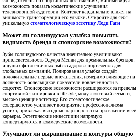
сосредоточены на спортивных достижениях, минимизируя
возможность показать косметические улучшения
телевизионной аудитории. Контекст кардинально влияет на
видимость трансформации его улыбки. Откройте для себя
уникальную
стоматологическую эстетику Леди Гаги
Может ли голливудская улыбка повысить
видимость бренда и спонсорские возможности?
Зубы голливудского качества значительно увеличивают
привлекательность Эдуара Менди для премиальных брендов,
ищущих фотогеничных амбассадоров-спортсменов для
глобальных кампаний. Полированная улыбка создаёт
положительные первые впечатления, измеримо влияющие на
лояльность болельщиков показатели вовлечённости в
соцсетях. Спонсорские возможности расширяются за пределы
спортивной экипировки в lifestyle, моду люксовый сегмент,
высоко ценящие эстетику. Его стоматологическое
совершенство усиливает восприятие профессионализма
успеха, привлекая выгодные партнёрства на протяжении всей
карьеры. Эстетические инвестиции напрямую
конвертируются в коммерческие возможности.
Улучшают ли выравнивание и контуры общую