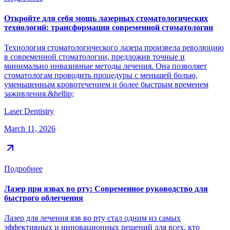
Откройте для себя мощь лазерных стоматологических
технологий: трансформация современной стоматологии
Технология стоматологического лазера произвела революцию
в современной стоматологии, предложив точные и
минимально инвазивные методы лечения. Она позволяет
стоматологам проводить процедуры с меньшей болью,
уменьшенным кровотечением и более быстрым временем
заживления.&hellip;
Laser Dentistry
March 11, 2026
Подробнее
Лазер при язвах во рту: Современное руководство для
быстрого облегчения
Лазер для лечения язв во рту стал одним из самых
эффективных и инновационных решений для всех, кто