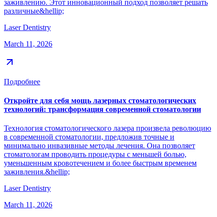
заживлению. Этот инновационный подход позволяет решать
различные&hellip;
Laser Dentistry
March 11, 2026
Подробнее
Откройте для себя мощь лазерных стоматологических
технологий: трансформация современной стоматологии
Технология стоматологического лазера произвела революцию
в современной стоматологии, предложив точные и
минимально инвазивные методы лечения. Она позволяет
стоматологам проводить процедуры с меньшей болью,
уменьшенным кровотечением и более быстрым временем
заживления.&hellip;
Laser Dentistry
March 11, 2026