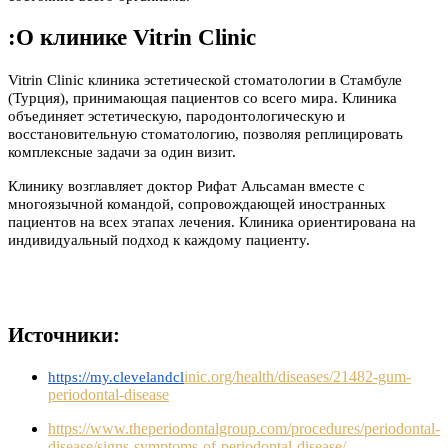
:
О клинике Vitrin Clinic
Vitrin Clinic клиника эстетической стоматологии в Стамбуле
(Турция), принимающая пациентов со всего мира. Клиника
объединяет эстетическую, пародонтологическую и
восстановительную стоматологию, позволяя реплицировать
комплексные задачи за один визит.
Клинику возглавляет доктор Рифат Альсаман вместе с
многоязычной командой, сопровождающей иностранных
пациентов на всех этапах лечения. Клиника ориентирована на
индивидуальный подход к каждому пациенту.
Источники:
inic.org/health/diseases/21482-gum-
https://my.clevelandcl
periodontal-disease
https://www.theperiodontalgroup.com/procedures/periodontal-
disease/signs-symptoms-of-periodontal-disease/