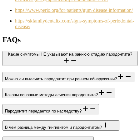
https://www.perio.org/for-patients/gum-disease-information/
https://skfamilydentaltx.com/signs-symptoms-of-periodontal-
disease/
FAQs
Какие симптомы НЕ указывают на раннюю стадию пародонтита?
Можно ли вылечить пародонтит при раннем обнаружении?
Каковы основные методы лечения пародонтита?
Пародонтит передается по наследству?
В чем разница между гингивитом и пародонтитом?