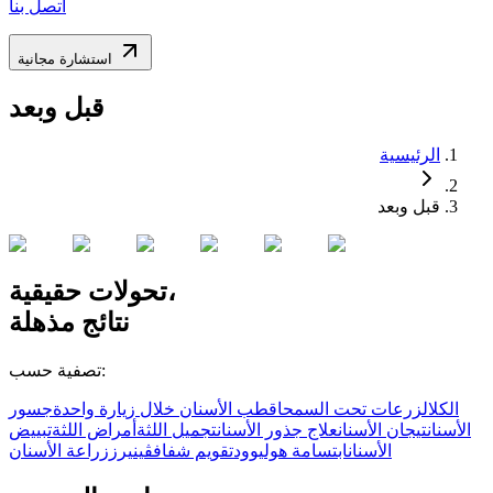
اتصل بنا
استشارة مجانية
قبل وبعد
الرئيسية
قبل وبعد
تحولات حقيقية،
نتائج
مذهلة
تصفية حسب:
الكل
الزرعات تحت السمحاق
طب الأسنان خلال زيارة واحدة
جسور
الأسنان
تيجان الأسنان
علاج جذور الأسنان
تجميل اللثة
أمراض اللثة
تبييض
الأسنان
ابتسامة هوليوود
تقويم شفاف
ڤينيرز
زراعة الأسنان