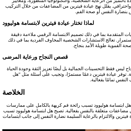
بالتميز من الرعاية الشخصية، والتكنولوجيا المتطورة، ومعايير
احترافي. يقلل نهج عيادة فيترين من المضاعفات من خلال التركيب
س بنضارة النفس أو صحة الفم.
لماذا تختار عيادة فيترين لابتسامة هوليوود
يات المتقدمة بما في ذلك تصميم الابتسامة الرقمي ملاءمة دقيقة
 باستمرار. تعالج الاستشارات الشخصية المخاوف الفردية بما في ذلك
ة الفموية طويلة الأمد بنجاح.
قصص النجاح ورعاية المرضى
ليس فقط التحسينات الجمالية بل أيضًا تعزيز الثقة وجودة الحياة
ة. توفر عيادة فيترين دعمًا مستمرًا، وتجيب على أسئلة مثل “هل
لنفس تمامًا بفعالية.
الخلاصة
 هل ابتسامة هوليوود تسبب رائحة فم كريهة بالكامل على ممارسات
 أي مضاعفات متعلقة بالنفس بفعالية. تصبح هل ابتسامة هوليوود تسبب
يترين والالتزام بالرعاية السليمة نضارة النفس إلى جانب ابتسامات