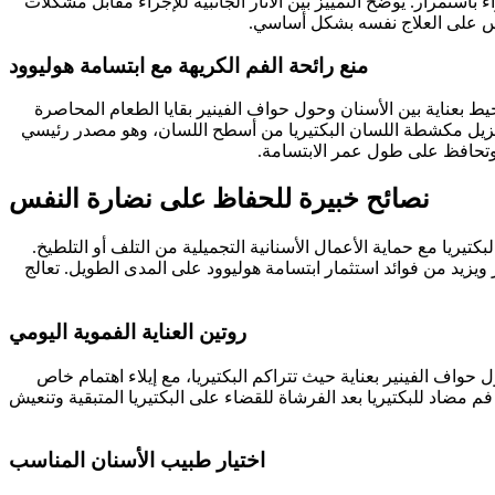
استمرار. يوضح التمييز بين الآثار الجانبية للإجراء مقابل مشكلات
يس على العلاج نفسه بشكل أساسي.
منع رائحة الفم الكريهة مع ابتسامة هوليوود
يط بعناية بين الأسنان وحول حواف الفينير بقايا الطعام المحاصرة
. تزيل مكشطة اللسان البكتيريا من أسطح اللسان، وهو مصدر رئيسي
ة وتحافظ على طول عمر الابتسامة.
نصائح خبيرة للحفاظ على نضارة النفس
كتيريا مع حماية الأعمال الأسنانية التجميلية من التلف أو التلطيخ.
 ويزيد من فوائد استثمار ابتسامة هوليوود على المدى الطويل. تعالج
روتين العناية الفموية اليومي
ف الفينير بعناية حيث تتراكم البكتيريا، مع إيلاء اهتمام خاص
مضاد للبكتيريا بعد الفرشاة للقضاء على البكتيريا المتبقية وتنعيش
اختيار طبيب الأسنان المناسب