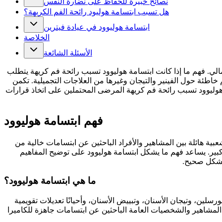
نصائح خبيرة للحفاظ على نضارة النفس
هل تسبب ابتسامة هوليود رائحة الفم الكريهة؟
ابتسامة هوليوود في عيادة فيترين
الخلاصة
الأسئلة الشائعة
الي. فهم ما إذا كانت ابتسامة هوليوود تسبب رائحة فم كريهة يتطلب
خاطئة حول الفينير والتيجان وغيرها من العلاجات التجميلية. تكمن
ليوود تسبب رائحة فم كريهة المرضى المحتملين على اتخاذ قرارات
فهم ابتسامة هوليوود
بية هائلة بين المشاهير والأفراد الباحثين عن ابتسامات خالية من
بير. يساعد فهم ما يشكل ابتسامة هوليوود على توضيح المفاهيم
 بشكل صحيح.
ما هي ابتسامة هوليوود؟
سلين، وتيجان الأسنان، وتبييض الأسنان، وأحيانًا تعديلات تقويمية
ين المشاهير والشخصيات العامة الباحثين عن ابتسامات جاهزة للكاميرا