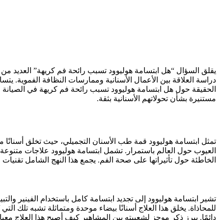
يقلق السؤال “هل ابتسامة هوليوود تسبب رائحة فم كريهة” العديد من 
دراسة العلاقة بين الأعمال الأسنانية وممارسات النظافة الفموية. يت
الحقيقة حول هل ابتسامة هوليوود تسبب رائحة فم كريهة في الصيانة
مستنيرة بشأن تحولاتهم الأسنانية بثقة.
تمثل ابتسامة هوليوود قمة طب الأسنان التجميلي، حيث تخلق أسنانًا مث
العيوب حول العالم باستمرار. تشمل ابتسامة هوليوود علاجات متنوعة
الخاطئة حول تأثيراتها على صحة الفم. يجمع هذا النهج الشامل تقنيات
تشير ابتسامة هوليوود إلى تجديد ابتسامة كامل باستخدام الفينير والتب
للمحاذاة. يخلق هذا العلاج أسنانًا بيضاء موحدة ومتماثلة تشبه تلك ال
دائمًا. يبرز ذكر موجز لشعبيته بين المشاهير كيف أصبح هذا العلاج معيارً