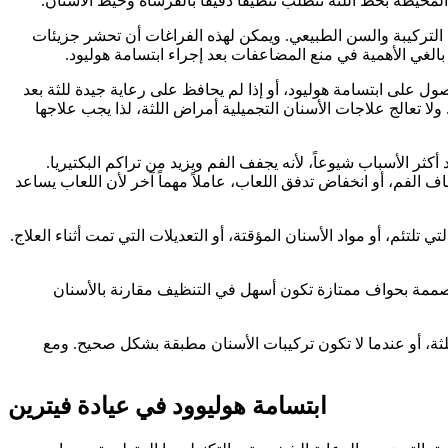
 المحيطة بخط اللثة تتطلب تنظيفاً دقيقاً بالفرشاة وخيط الأسنان.
 التركيبة والسن الطبيعي. ويمكن لهذه الفراغات أن تحشر جزيئات
بالغي الأهمية في منع المضاعفات بعد إجراء ابتسامة هوليود.
صول على ابتسامة هوليود، أو إذا لم يحافظ على رعاية جيدة للثة بعد
ولا تعالج علاجات الأسنان التجميلية أمراض اللثة، لذا يجب علاجها
كثر الأسباب شيوعاً، لأنه يجفف الفم ويزيد من تراكم البكتيريا.
ف الفم، أو انخفاض تدفق اللعاب، عاملاً مهماً آخر لأن اللعاب يساعد
لتئم، أو مواد الأسنان المؤقتة، أو التعديلات التي تمت أثناء العلاج.
المصممة بحواف ممتازة تكون أسهل في التنظيف مقارنة بالأسنان
لثة، أو عندما لا تكون تركيبات الأسنان مطبقة بشكل صحيح. ومع
ابتسامة هوليوود في عيادة فيترين