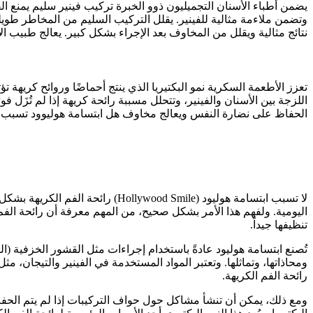
يضمن أطباء الأسنان التجميليون ذوو الخبرة تركيب فينير سليم يمنع الف
وتضمن ملاءمة مثالية للفينير. يقلل التركيب السليم من المخاطر طويل
نتائج مثالية ويقلل من المخاوف بعد الإجراء بشكل كبير. يعالج طبيب ا
تعزز الأطعمة السكرية نمو البكتيريا الذي ينتج أحماضًا وروائح كريهة ت
اللزجة بين الأسنان والفينير، وتتحلل مسببة رائحة كريهة إذا لم تُزَل
الحفاظ على نضارة النفس ويعالج مخاوف هل ابتسامة هوليوود تسبب ر
لا تسبب ابتسامة هوليود (od Smile
تنظيفها جيداً.
تُصنع ابتسامة هوليود عادةً باستخدام إجراءات مثل القشور الخزفية (ال
ومحاذاتها، وتماثلها. وتعتبر المواد المستخدمة في الفينير والتيجان، مثل
رائحة الفم الكريهة.
ومع ذلك، يمكن أن تنشأ مشاكل حول حواف التركيبات إذا لم يتم الحفاظ