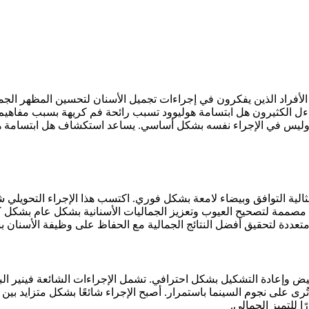
الأفراد الذين يفكرون في إجراءات تجميل الأسنان لتحسين المظهر الجم
ساءل الكثيرون هل ابتسامة هوليوود تسبب رائحة فم كريهة بسبب مفاهيم 
 وليس في الإجراء نفسه بشكل أساسي. يساعد استكشاف هل ابتسامة هو
الية التوافق وبيضاء لامعة بشكل فوري. اكتسب هذا الإجراء التحويلي شع
 مصممة لتصحيح العيوب وتعزيز الجماليات الأسنانية بشكل عام بشكل ك
 متعددة لتحقيق أفضل النتائج الجمالية مع الحفاظ على وظيفة الأسنان
ييض وإعادة التشكيل بشكل احترافي. تشمل الإجراءات الشائعة فينير البور
تي تُرى على نجوم السينما باستمرار. أصبح الإجراء شائعًا بشكل متزايد ب
ا للتميز الجمالي.