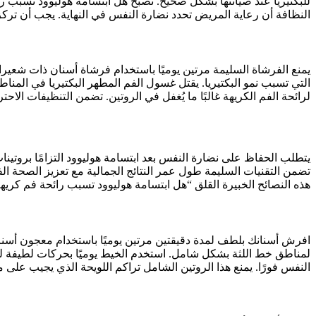
للبكتيريا عند صيانتها بشكل صحيح. تصبح هل ابتسامة هوليوود تسبب رائ
النظافة أن رعاية المريض تحدد نضارة النفس في النهاية. يجب أن ت
يمنع الفرشاة السليمة مرتين يوميًا باستخدام فرشاة أسنان ذات شعيرات 
التي تسبب نمو البكتيريا. يقتل غسول الفم المطهر البكتيريا في الم
لرائحة الفم الكريهة غالبًا ما يُغفل في الروتين. تضمن التنظيفات الا
يتطلب الحفاظ على نضارة النفس بعد ابتسامة هوليوود التزامًا بروتينات ا
تضمن التقنيات السليمة طول عمر النتائج الجمالية مع تعزيز الصحة الفم
هذه النصائح الخبيرة القلق “هل ابتسامة هوليوود تسبب رائحة فم كريهة
افرش أسنانك بلطف لمدة دقيقتين مرتين يوميًا باستخدام معجون أسنان
لمناطق خط اللثة بشكل شامل. استخدم الخيط يوميًا بحركات لطيفة لتجن
النفس فورًا. يمنع هذا الروتين الشامل تراكم اللويحة الذي يجيب عل