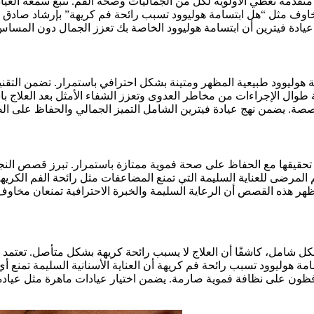
قدمة تعطي الأولوية لكل من الجماليات وصحة الفم. تنبع سمعة العيادة 
اوف مثل “هل ابتسامة هوليوود تسبب رائحة فم كريهة” بإرشاد صادق و
ر عيادة فيترين أن ابتسامة هوليوود الخاصة بك تعزز الجمال دون المسا
ة هوليوود طبيعية المظهر ومتينة بشكل احترافي باستمرار. تضمن التقن
ارمة طوال الإجراءات من مخاطر العدوى وتعزز الشفاء الأمثل بعد العلاج
صة. يضمن نهج عيادة فيترين الشامل التميز الجمالي والحفاظ على الصح
تحقيقها مع الحفاظ على صحة فموية ممتازة باستمرار. تبرز قصص النجاح 
 المرضى للعناية السليمة التي تمنع المضاعفات مثل رائحة الفم الكريه
هر هذه القصص أن الرعاية السليمة والخبرة الاحترافية تمنعان مخاوف ا
شكل شامل، كاشفًا أن العلاج لا يسبب رائحة كريهة بشكل متأصل. تعتمد
سامة هوليوود تسبب رائحة فم كريهة أن العناية الأسنانية السليمة تمنع
افظون على نظافة فموية صارمة. يضمن اختيار عيادات ماهرة مثل عيادة ف