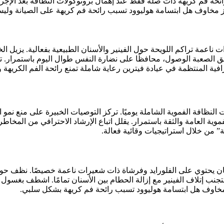
حة فم كريهة ذات صلة فقط عند إهمال بروتوكولات النظافة بعد الإجراء ب
ركز مخاوف هل ابتسامة هوليوود تسبب رائحة فم كريهة على الصيانة ول
ناعمة تراكم اللويحة حول الفينير والأسنان الطبيعية بفعالية. يزيل الخ
ناطق الصعبة الوصول، محافظًا على نضارة النفس طوال اليوم باستمرار
حترافية المنتظمة في عيادة فيترين رعاية شاملة تمنع رائحة الفم الكريه
لنظافة الفموية الشاملة يوميًا. تركز التوصيات الخبيرة على منع نمو الب
وية العامة والثقة باستمرار. يقلل اتباع الإرشاد الاحترافي من المخاطر
” من خلال استراتيجيات وقائية فعالة.
 يحتوي على الفلورايد وفرشاة ذات شعيرات ناعمة خصيصًا. نظف حول حوا
ب إتلاف الفينير مع إزالة الحطام بين الأسنان تمامًا. اشطف بغسول فم 
ى مخاوف هل ابتسامة هوليوود تسبب رائحة فم كريهة بشكل سلبي.