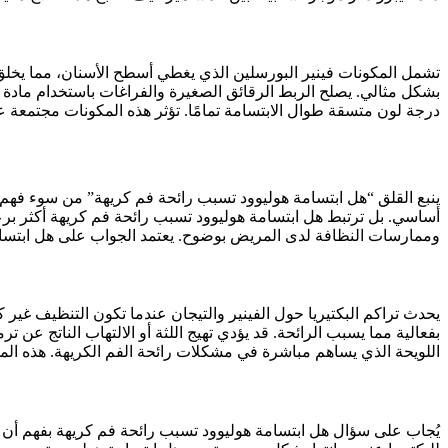
تشمل المكونات فينير البورسلين الذي يغطي أسطح الأسنان، مما يخلق مظ
بشكل مثالي. يصلح الربط الرقائق الصغيرة والفراغات باستخدام مادة را
درجة لون متسقة طوال الابتسامة تمامًا. تؤثر هذه المكونات مجتمعة 
ينبع القلق “هل ابتسامة هوليوود تسبب رائحة فم كريهة” من سوء فهم
أساسي. بل ترتبط هل ابتسامة هوليوود تسبب رائحة فم كريهة أكثر برعاي
وممارسات النظافة لدى المريض بوضوح. يعتمد الجواب على هل ابتسامة 
يحدث تراكم البكتيريا حول الفينير والتيجان عندما تكون التنظيف غير كا
بفعالية مما يسبب الرائحة. قد يؤدي تهيج اللثة أو الالتهاب الناتج عن ت
اللويحة الذي يساهم مباشرة في مشكلات رائحة الفم الكريهة. هذه المش
يُجاب على سؤال هل ابتسامة هوليوود تسبب رائحة فم كريهة بفهم أن ا