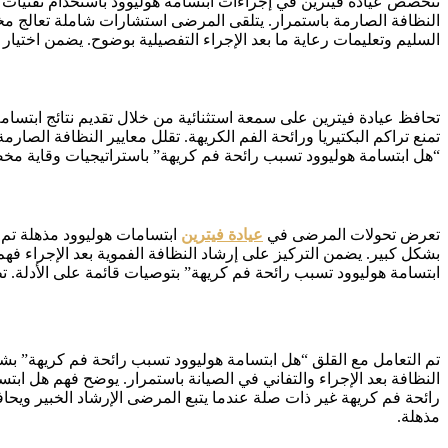
تتخصص عيادة فيترين في إجراءات ابتسامة هوليوود باستخدام تقنيات مت
النظافة الصارمة باستمرار. يتلقى المرضى استشارات شاملة تعالج مخ
السليم وتعليمات رعاية ما بعد الإجراء التفصيلية بوضوح. يضمن اختيا
تحافظ عيادة فيترين على سمعة استثنائية من خلال تقديم نتائج ابتسام
تمنع تراكم البكتيريا ورائحة الفم الكريهة. تقلل معايير النظافة الص
“هل ابتسامة هوليوود تسبب رائحة فم كريهة” باستراتيجيات وقاية مخص
تعرض تحولات المرضى في
عيادة فيترين
ابتسامات هوليوود مذهلة تم 
بشكل كبير. يضمن التركيز على إرشاد النظافة الفموية بعد الإجراء فهم
ابتسامة هوليوود تسبب رائحة فم كريهة” بتوصيات قائمة على الأدلة. تظ
تم التعامل مع القلق “هل ابتسامة هوليوود تسبب رائحة فم كريهة” ب
النظافة بعد الإجراء والتفاني في الصيانة باستمرار. يوضح فهم هل ابت
رائحة فم كريهة غير ذات صلة عندما يتبع المرضى الإرشاد الخبير ويح
مذهلة.