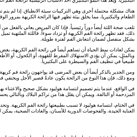
البكتيريا. ويُعد هذا النمو البكتيري أحد الأسباب الرئيسية لرائحة الفم
هناك مشكلة محتملة أخرى وهي التركيبات سيئة الانطباق. إذا لم يتم ت
الطعام والبكتيريا، مما يخلق بيئة تظهر فيها الرائحة الكريهة بمرور ا
تلعب صحة اللثة أيضاً دوراً رئيسياً. فإذا كان المريض يعاني بالفعل من
ذلك، فقد تظهر رائحة الفم الكريهة أو تزداد سوءاً. فاللثة الملتهبة تم
بشكل منفصل لضمان انتعاش الفم لفترة طويلة.
يمكن لعادات نمط الحياة أن تساهم أيضاً في رائحة الفم الكريهة، بغض ال
وبالمثل، يمكن أن يؤدي الاستهلاك المفرط للقهوة، أو الكحول، أو الأطع
طبيعياً في تنظيف الفم والسيطرة على البكتيريا.
ومن الجدير بالذكر أيضاً أن بعض المرضى قد يواجهون رائحة فم كريهة مؤق
ومع ذلك، فإن هذا النوع من الرائحة يكون عادةً قصير الأجل ويختفي في
في الواقع، عندما يتم تصميم ابتسامة هوليود بشكل صحيح والاعتناء به
المزدحمة أو التالفة. ويمكن أن يقلل هذا من تراكم البلاك وبالتالي ي
في الختام، ابتسامة هوليود لا تسبب بطبيعتها رائحة الفم الكريهة. و
العناية الجيدة، والفحوصات الدورية للأسنان، والعادات الصحية، يم