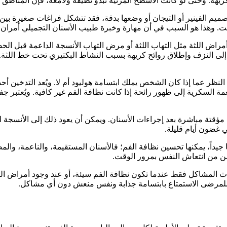
 الكريهة. وحتى لو كانت الأسطح المرئية تبدو نظيفة ولامعة، فإن المناطق
صميم الفينير أو التيجان أو وضعها بدقة، فقد تتشكل فراغات صغيرة بين
لوقت. وهذا هو السبب في أن مهارة وخبرة طبيب الأسنان التجميلي أمران 
 أمراض اللثة مثل التهاب اللثة أو مرض التهاب الأنسجة الداعمة قبل الح
يل إلى النزف وإطلاق روائح كريهة بسبب النشاط البكتيري تحت خط اللثة. 
نظر عما إذا كان الشخص يملك ابتسامة هوليود أم لا. ويُعد التدخين أحد أ
مة السكرية إلى ظهور رائحة إذا كانت نظافة الفم غير كافية. ويُعتبر جفا
تة مباشرة بعد إجراءات الأسنان. ويمكن أن يعود ذلك إلى الأنسجة التي ت
 غضون أيام قليلة.
ا جيداً، يمكنها تحسين نظافة الفم؛ فالأسنان المستقيمة، والناعمة، و
حسن من انتعاش النفس بمرور الوقت.
تحدث المشاكل فقط عندما تكون نظافة الفم سيئة، أو عند وجود أمراض ال
كن للمرضى الاستمتاع بابتسامة جذابة ونفس منعش دون أي مشاكل.