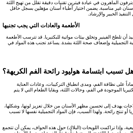
حترفون الماهرون في عيادة فيترين تقنيات دقيقة تقلل من تهيج اللثة
 أسنان غير مناسبة. يضمن اختيار أطباء أسنان مؤهلين بسجل حافل
تنفيذ الخبير والإرشاد.
الأطعمة والعادات التي يجب تجنبها
ذ أن تلطخ الفينير وتخلق بيئات مواتية للبكتيريا. قد تترسب الأطعمة
نانية التجميلية وإضعاف صحة اللثة بشدة. يساعد تجنب هذه المواد في
ل تسبب ابتسامة هوليود رائحة الفم الكريهة؟
الات معينة اعتماداً على نظافة الفم، ومدى انطباق التركيبات، وعادات العناية
تنتج عن طب الأسنان التجميلي نفسه، بل عن البكتيريا الموجودة في الفم، وحالات اللثة، وبقايا الطعام التي لا يتم
العلاجات يهدف إلى تحسين مظهر الأسنان من خلال تعزيز لونها، وشكلها،
ا أو تنتج رائحة. ولهذا السبب، فإن المواد التجميلية نفسها لا تسبب
ية، وإذا تراكمت اللويحات (البلاك) حول هذه الحواف، يمكن أن تتجمع