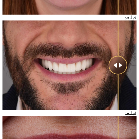
قبل
بعد
قبل
بعد