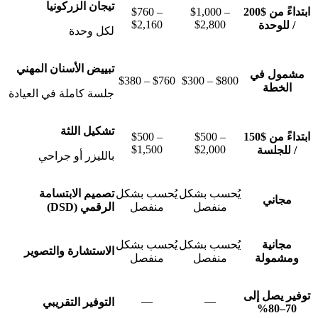
تيجان الزركونيا
ابتداءً من $200
$1,000 –
$760 –
$2,160
$2,800
/ للوحدة
لكل وحدة
تبييض الأسنان المهني
مشمول في
$380 – $760
$300 – $800
الخطة
جلسة كاملة في العيادة
تشكيل اللثة
ابتداءً من $150
$500 –
$500 –
$1,500
$2,000
/ للجلسة
بالليزر أو جراحي
يُحسب بشكل
يُحسب بشكل
تصميم الابتسامة
مجاني
منفصل
منفصل
الرقمي (DSD)
مجانية
يُحسب بشكل
يُحسب بشكل
الاستشارة والتصوير
ومشمولة
منفصل
منفصل
توفير يصل إلى
—
—
التوفير التقريبي
70–80%