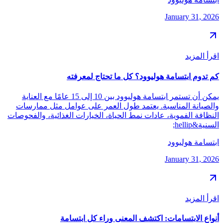
January 31, 2026
اقرأ المزيد
كم تدوم ابتسامة هوليوود؟ كل ما تحتاج لمعرفته
يمكن أن تستمر ابتسامة هوليوود بين 10 إلى 15 عامًا مع العناية
والصيانة المناسبة. يعتمد طول العمر على عوامل مثل ممارسات
النظافة الفموية، عادات نمط الحياة، الخيارات الغذائية، والفحوصات
السنية&hellip;
ابتسامة هوليوود
January 31, 2026
اقرأ المزيد
أنواع الابتسامات: اكتشف المعنى وراء كل ابتسامة