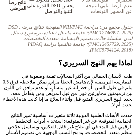
نتائج رضا
عدم الرضا
تلبي النتيجة
يحسن DSD القدرة على
المرضى
عن المظهر
التوقعات
التنبؤ والتواصل
جدول مجمع من: مراجعة NIH/PMC المنهجية لنتائج مرضى DSD
(PMC12746897، 2025)؛ جامعة مانيبال / عيادة بيرسفورد دينتال
لندن، سلسلة حالات تصميم الابتسامة متعددة التخصصات
(PMC12457729، 2025)؛ جامعة فالنسيا دراسة PIDAQ
(PMC5794124، 2018).
لماذا يهم النهج السريري؟
طب الأسنان الجمالي من أكثر المجالات تقنية وصعوبة في
الممارسة الترميمية لأن هامش الخطأ مرئي. يمكن ملاحظة فرق 0.5
ملم في طول السن، أو خط لثة غير متساوٍ، أو عدم توافق في اللون
بين ترميمتين مجاورتين فوراً من قبل المريض ومن يتعامل معه.
يحدد النهج السريري المتبع قبل وأثناء العلاج ما إذا كانت هذه الأخطاء
تحدث أم لا.
حددت الأبحاث العلمية الدولية ثلاثة متغيرات أساسية تميز النتائج
الجمالية المتوقعة عن غير المتوقعة: استخدام أدوات التخطيط
الرقمي قبل البدء في أي علاج غير قابل للعكس، وتسلسل علاجي
منظم متعدد التخصصات، ودمج النسب الوجهية في تصميم الأسنان