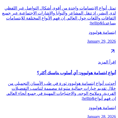
تمثل أنواع الابتسامات واحدة من أقوى أشكال التواصل غير اللفظي
لدى البشر، إذ تنقل المشاعر والنوايا والإشارات الاجتماعية عبر جميع
الثقافات واللغات حول العالم. إن فهم الأنواع المختلفة للابتسامات
يساعدنا&hellip;
ابتسامة هوليوود
January 29, 2026
اقرأ المزيد
أنواع ابتسامة هوليوود: أي أسلوب يناسبك أكثر؟
أحدثت أنواع ابتسامة هوليوود ثورة في طب الأسنان التجميلي من
خلال تقديم خيارات جمالية متنوعة مصممة لتناسب التفضيلات
الفردية، وملامح الوجه، والاحتياجات المهنية في جميع أنحاء العالم.
إن فهم أنواع&hellip;
ابتسامة هوليوود
January 28, 2026