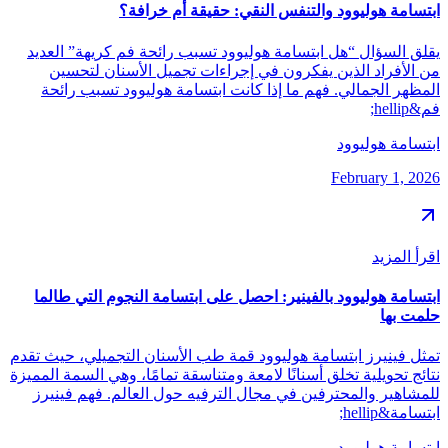
ابتسامة هوليوود والتنفس النقي: حقيقة أم خرافة؟
يقلق السؤال “هل ابتسامة هوليوود تسبب رائحة فم كريهة” العديد
من الأفراد الذين يفكرون في إجراءات تجميل الأسنان لتحسين
المظهر الجمالي. فهم ما إذا كانت ابتسامة هوليوود تسبب رائحة
فم&hellip;
ابتسامة هوليوود
February 1, 2026
اقرأ المزيد
ابتسامة هوليوود بالفينير: احصل على ابتسامة النجوم التي طالما
حلمت بها
تمثل فينيرز ابتسامة هوليوود قمة طب الأسنان التجميلي، حيث تقدم
نتائج تحويلية تخلق أسنانًا لامعة ومتناسقة تمامًا، وهي السمة المميزة
للمشاهير والمحترفين في مجال الترفيه حول العالم. فهم فينيرز
ابتسامة&hellip;
ابتسامة هوليوود