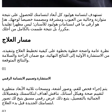
تستهدف ابتسامة هوليود كل أبعاد ابتسامتك للحصول على نتيجة
متوازنة وخالية من العيوب ومشرقة ومصممة خصيصاً لوجهك. هذا
هو أرقى ما في ابستامات هوليود للأسنان؛ ليس مظهراً تقليدياً
مكرراً، بل نتيجة صُممت بالكامل من أجلك.
مسار العلاج
نظرة عامة واضحة خطوة بخطوة على كيفية تخطيط العلاج وتنفيذه،
من الاستشارة الأولية إلى النتائج النهائية، مع ضمان الراحة والسلامة
والنتائج المتوقعة.
01
الاستشارة وتصميم الابتسامة الرقمي
يتم إجراء فحص للفم، وصور أشعة، ومسحات ثلاثية الأبعاد متطورة
لتقييم صحة وهيكل أسنانك. نناقش أهداف ابتكاسمتك وتفضيلاتك
الجمالية بالتفصيل، يتبع ذلك عرض رقمي مسبق يتيح لك تصور
ابتسامتك الجديدة قبل بدء العلاج.
02