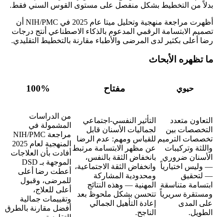
بدلاً من التخطيط بشكل منفصل على مستوى القوس السني فقط.
أظهرت مراجعة منهجية وتحليل ميتا عام 2025 في NIH/PMC أن
تصميم الابتسامة الرقمي المدعوم بالذكاء الاصطناعي أنتج درجات
رضا أعلى بكثير لدى المرضى والأطباء مقارنة بالتخطيط التقليدي.
ما تظهره الأبحاث
مفتاح
100%
حيوي
من الدراسات
التعاون متعدد
التأثير النفسي-اجتماعي
المشمولة في
التخصصات بين
لجماليات الأسنان قابل
مراجعة NIH/PMC
تخصصات الترميم
للقياس ومهم: عدم الرضا
المنهجية لعام 2025
واللثة وتركيبات
عن مظهر الابتسامة مرتبط
أفادت بأن العلاجات
الأسنان ضروري
بانخفاض الثقة بالنفس،
الموجهة بـ DSD
— وليس اختيارياً
وانخفاض الثقة الاجتماعية،
أعطت رضا أعلى
— لتحقيق
ومحدودية المشاركة
للمرضى، وقبول
ابتسامة متناسقة
المهنية — وهذه النتائج
أعلى للعلاج،
ومستقرة سريرياً
تتحسن بشكل ملحوظ بعد
وتقييمات جمالية
على المدى
إعادة التأهيل الجمالي
أفضل مقارنة بالطرق
الطويل.
الناجح.