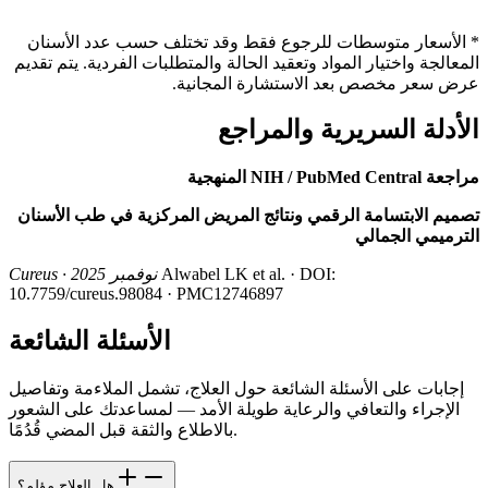
* الأسعار متوسطات للرجوع فقط وقد تختلف حسب عدد الأسنان
المعالجة واختيار المواد وتعقيد الحالة والمتطلبات الفردية. يتم تقديم
عرض سعر مخصص بعد الاستشارة المجانية.
الأدلة السريرية والمراجع
مراجعة NIH / PubMed Central المنهجية
تصميم الابتسامة الرقمي ونتائج المريض المركزية في طب الأسنان
الترميمي الجمالي
Alwabel LK et al. · DOI:
Cureus · نوفمبر 2025
10.7759/cureus.98084 · PMC12746897
الأسئلة الشائعة
إجابات على الأسئلة الشائعة حول العلاج، تشمل الملاءمة وتفاصيل
الإجراء والتعافي والرعاية طويلة الأمد — لمساعدتك على الشعور
بالاطلاع والثقة قبل المضي قُدُمًا.
هل العلاج مؤلم؟