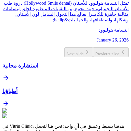
تمثل ابتسامة هوليوود للأسنان (Hollywood Smile dental) ذروة طب
الأسنان التجميلي، حيث تجمع بين التقنيات المتطورة لخلق ابتسامات
مثالية جاهزة للكاميرا. يعالج هذا التحول الشامل لون الأسنان،
وشكلها، واصطفافها، والجماليات&hellip;
ابتسامة هوليوود
January 26, 2026
Next slide
Previous slide
استشارة مجانية
أطباؤنا
في Vitrin Clinic، هدفنا بسيط وعميق في آنٍ واحد: نحن هنا لنجعل