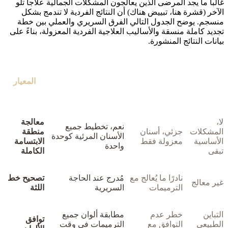
غالباً ما يجد المرضى الذين يعالجون المشكلات الجمالية علاجاً تلو
الآخر (قشرة هنا، تبييض هناك) أن النتائج الفردية لا تندمج بشكل
منسجم. يوضح الجدول التالي الفرق السريري والعملي بين خطة
تجديد كاملة منسقة والأساليب العلاجية الفردية المعزولة، بناءً على
بيانات النتائج المنشورة.
علاج فردي
ابتسامة هوليوود
بدون علاج /
المعيار
(مثل القشور
(خطة منسقة) - تجديد
حلول مؤقتة
فقط)
كامل
لا،
معالجة
نعم، تخطيط جميع
المشكلات
جزئي، أسنان
منطقة
الأسنان المرئية كوحدة
الأساسية
معزولة فقط
الابتسامة
واحدة
تبقى
الكاملة
نادرًا ما يُعالج مع
مُدرج عند الحاجة
تصحيح خط
غير معالج
الترميمات
السريرية
اللثة
التباين
خطر عدم
مطابقة ألوان جميع
توافق
الطبيعي
التوافق مع
الترميمات في وقت