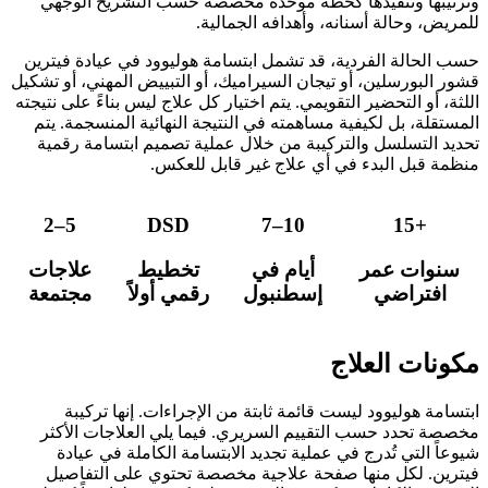
وترتيبها وتنفيذها كخطة موحدة مخصصة حسب التشريح الوجهي
للمريض، وحالة أسنانه، وأهدافه الجمالية.
حسب الحالة الفردية، قد تشمل ابتسامة هوليوود في عيادة فيترين
قشور البورسلين، أو تيجان السيراميك، أو التبييض المهني، أو تشكيل
اللثة، أو التحضير التقويمي. يتم اختيار كل علاج ليس بناءً على نتيجته
المستقلة، بل لكيفية مساهمته في النتيجة النهائية المنسجمة. يتم
تحديد التسلسل والتركيبة من خلال عملية تصميم ابتسامة رقمية
منظمة قبل البدء في أي علاج غير قابل للعكس.
2–5
DSD
7–10
15+
سنوات عمر
أيام في
تخطيط
علاجات
افتراضي
إسطنبول
رقمي أولاً
مجتمعة
مكونات العلاج
ابتسامة هوليوود ليست قائمة ثابتة من الإجراءات. إنها تركيبة
مخصصة تحدد حسب التقييم السريري. فيما يلي العلاجات الأكثر
شيوعاً التي تُدرج في عملية تجديد الابتسامة الكاملة في عيادة
فيترين. لكل منها صفحة علاجية مخصصة تحتوي على التفاصيل