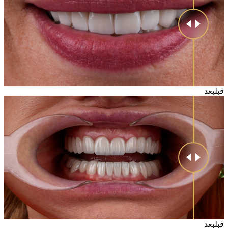
قبل
بعد
قبل
بعد