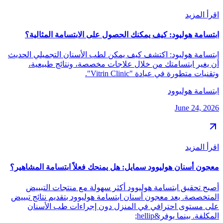
اقرأ المزيد
ابتسامة هوليود: كيف يمكنك الحصول على الابتسامة المثالية؟
ابتسامة هوليود: اكتشف كيف يمكن لطب الأسنان التجميلي الحديث
أن يغير ابتسامتك من خلال علاجات مخصصة، ونتائج طبيعية،
وتقنيات متطورة في عيادة "Vitrin Clinic".
ابتسامة هوليوود
June 24, 2026
اقرأ المزيد
معجون أسنان هوليوود سمايل: هل يمنحك فعلاً ابتسامة المشاهير؟
أصبح تحقيق ابتسامة هوليوود أكثر سهولة مع منتجات التبييض
المتخصصة. يعد معجون أسنان ابتسامة هوليوود بتقديم نتائج تبييض
على مستوى احترافي في المنزل دون إجراءات طب الأسنان
المكلفة. بينما يوفر&hellip;