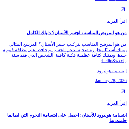
اقرأ المزيد
من هو المريض المناسب لجسر الأسنان؟ دليلك الكامل
من هو المرشح المناسب لتركيب جسر الأسنان؟ المرشح المثالي
يمتلك أسنانًا مجاورة صحية لدعم الجسر، ويحافظ على نظافة فموية
جيدة، ويمتلك كثافة عظمية فكية كافية. الشخص الذي فقد سنة
واحدة&hellip;
ابتسامة هوليوود
January 28, 2026
اقرأ المزيد
ابتسامة هوليوود للأسنان: احصل على ابتسامة النجوم التي لطالما
حلمت بها