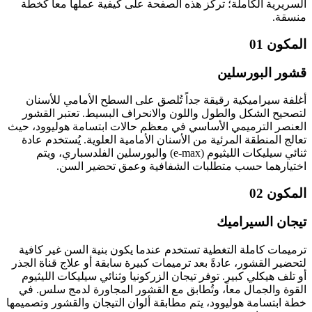
السريرية الكاملة؛ تركز هذه الصفحة على كيفية عملها معاً كخطة
منسقة.
المكون 01
قشور البورسلين
أغلفة سيراميكية رقيقة جداً تُلصق على السطح الأمامي للأسنان
لتصحيح الشكل والطول واللون والانحراف البسيط. تعتبر القشور
العنصر الترميمي الأساسي في معظم حالات ابتسامة هوليوود، حيث
تعالج المنطقة المرئية من الأسنان الأمامية العلوية. يُستخدم عادة
ثنائي سيليكات الليثيوم (e-max) والبورسلين الفلدسباري، ويتم
اختيارهما حسب متطلبات الشفافية وعمق تحضير السن.
المكون 02
تيجان السيراميك
ترميمات كاملة التغطية تستخدم عندما يكون بنية السن غير كافية
لتحضير القشور، عادةً بعد ترميمات كبيرة سابقة أو علاج قناة الجذر
أو تلف هيكلي كبير. توفر تيجان الزركونيا وثنائي سيليكات الليثيوم
القوة والجمال معاً، وتُطابق مع القشور المجاورة لدمج سلس. في
خطة ابتسامة هوليوود، يتم مطابقة ألوان التيجان والقشور وتصميمها