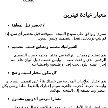
التقليدية.
معيار عيادة فيترين
لا تحضير قبل المعاينة
سترى وتوافق على نموذج النتيجة المتوقعة قبل تحضير أي سن. إذا
لم يلبِ توقعاتك، نعدل التصميم وليس السن.
السيراميك مصمم ومطابق حسب التصميم
يتم تصنيع ترميماتك النهائية في مختبر معتمد حسب التصميم
الرقمي الذي وافقت عليه — وليس حسب دليل ألوان عام. يتم
إجراء تهيئة اللون تحت إضاءة طبيعية واصطناعية.
كل مكون مختار لسبب واضح
يتم اختيار العلاجات المدرجة في خطتك بناءً على تقييمك السريري،
وليست عرضاً كحزمة جاهزة. سيتم إخبارك بالضبط لماذا يُوصى بكل
عنصر وما يضيفه إلى النتيجة النهائية.
مسار المرضى الدوليين مشمول
من استشارتك الأولى عن بعد ومعاينة الابتسامة الرقمية وحتى