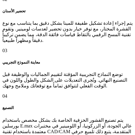
تحضير الأسنان
يتم إجراء إعادة تشكيل طفيفة للمينا بشكل دقيق بما يتناسب مع نوع
القشرة المختار، مع توفر خيار بدون تحضير لعدسات لومينير. وتقوم
تقنية المسح الرقمي بالتقاط قياسات فائقة الدقة، مما يضمن تركيباً
دقيقاً ومظهراً طبيعياً.
03
معاينة النموذج التجريبي
توضع النماذج التجريبية المؤقتة لتقييم الجماليات والوظيفة قبل
التصنيع النهائي. وتُجرى التعديلات على الشكل والطول واللون في
الوقت الفعلي لتتوافق تماماً مع توقعاتك وملامح وجهك.
04
التصنيع
يتم تصنيع القشور الخزفية الخاصة بك بشكل مخصص باستخدام
بورسلين E.max عالي الجودة، أو الزركونيا، أو اللومينير في مختبرات
معتمدة باستخدام تقنية CAD/CAM المتقدمة، يتبع ذلك تلميع حرفي