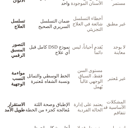
الألوان
مستمر
الأسنان الموجودة
واحد
أخطاء التسلسل
ضمان التسلسل
تسلسل
غير مطبق
شائعة في العلاج
السريري الصحيح
العلاج
التجزيئي
التصور
لا يوجد
يُقدم أحياناً، ليس
نموذج DSD كامل قبل
المسبق
معاينة
دائماً
أي علاج
الرقمي
مستوى السن
مواءمة
فقط، السياق
الخط الوسطي والتماثل
غير مُعتبر
النسب
الوجهي غالباً
ونسبة الشفاه مُعتبرة
الوجهية
يُهمل
المشكلات
يعتمد على إدارة
الإطباق وصحة اللثة
الاستقرار
الأساسية قد
الحالة الفردية
مُعالجة كجزء من الخطة
طويل الأمد
تتفاقم
استمرار
متوسط، قد لا
أعلى بشكل ملحوظ —