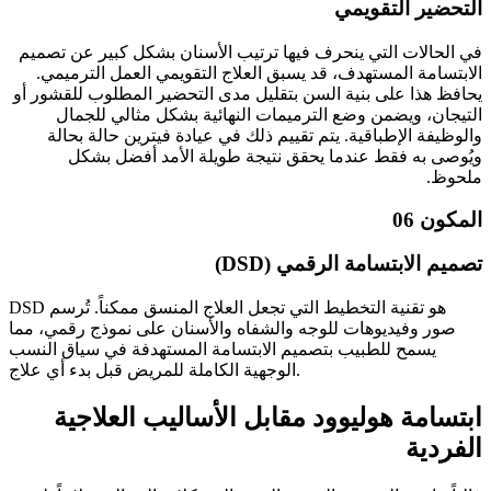
التحضير التقويمي
في الحالات التي ينحرف فيها ترتيب الأسنان بشكل كبير عن تصميم
الابتسامة المستهدف، قد يسبق العلاج التقويمي العمل الترميمي.
يحافظ هذا على بنية السن بتقليل مدى التحضير المطلوب للقشور أو
التيجان، ويضمن وضع الترميمات النهائية بشكل مثالي للجمال
والوظيفة الإطباقية. يتم تقييم ذلك في عيادة فيترين حالة بحالة
ويُوصى به فقط عندما يحقق نتيجة طويلة الأمد أفضل بشكل
ملحوظ.
المكون 06
تصميم الابتسامة الرقمي (DSD)
DSD هو تقنية التخطيط التي تجعل العلاج المنسق ممكناً. تُرسم
صور وفيديوهات للوجه والشفاه والأسنان على نموذج رقمي، مما
يسمح للطبيب بتصميم الابتسامة المستهدفة في سياق النسب
الوجهية الكاملة للمريض قبل بدء أي علاج.
ابتسامة هوليوود مقابل الأساليب العلاجية
الفردية