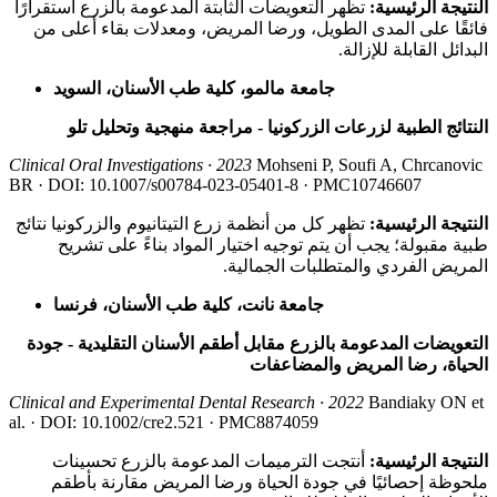
النتيجة الرئيسية:
تظهر التعويضات الثابتة المدعومة بالزرع استقرارًا
فائقًا على المدى الطويل، ورضا المريض، ومعدلات بقاء أعلى من
البدائل القابلة للإزالة.
جامعة مالمو، كلية طب الأسنان، السويد
النتائج الطبية لزرعات الزركونيا - مراجعة منهجية وتحليل تلو
Clinical Oral Investigations · 2023
Mohseni P, Soufi A, Chrcanovic
BR · DOI: 10.1007/s00784-023-05401-8 · PMC10746607
النتيجة الرئيسية:
تظهر كل من أنظمة زرع التيتانيوم والزركونيا نتائج
طبية مقبولة؛ يجب أن يتم توجيه اختيار المواد بناءً على تشريح
المريض الفردي والمتطلبات الجمالية.
جامعة نانت، كلية طب الأسنان، فرنسا
التعويضات المدعومة بالزرع مقابل أطقم الأسنان التقليدية - جودة
الحياة، رضا المريض والمضاعفات
Clinical and Experimental Dental Research · 2022
Bandiaky ON et
al. · DOI: 10.1002/cre2.521 · PMC8874059
النتيجة الرئيسية:
أنتجت الترميمات المدعومة بالزرع تحسينات
ملحوظة إحصائيًا في جودة الحياة ورضا المريض مقارنة بأطقم