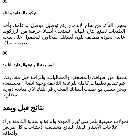
05
تركيب الدعامة والتاج
بمجرد التأكد من نجاح الاندماج، يتم توصيل موصل الدعامة، وأخذ
الطبعات لصنع التاج النهائي. نستخدم أسنانًا خزفية من الزركونيا
عالية الجودة مطابقة للون أسنانك المجاورة للحصول على نتيجة
طبيعية تمامًا.
06
المراجعة النهائية والرعاية التابعة
نتحقق من إطباقك (المضغة)، والجماليات، والراحة قبل مغادرتك.
يتم تقديم تعليمات كاملة للرعاية اللاحقة وجهة اتصال مخصصة،
ونحن ننسق مع طبيب أسنانك المحلي في بلدك لأي متابعة دورية
مطلوبة.
نتائج قبل وبعد
تحولات حقيقية للمرضى تُبرز الجودة والدقة والعناية الكامنة وراء
علاجات الأسنان لدينا. النتائج مخصصة لاحتياجات كل مريض
وأهدافه.