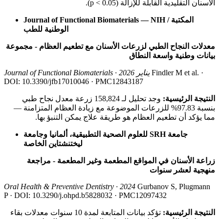
الأسنان التقليدية القابلة للإزالة (p < 0.05).
Journal of Functional Biomaterials — NIH / المكتبة
الوطنية للطب
معدلات النجاح الطبي لزرعات الأسنان مع تطعيم العظام - مجموعة
بيانات وطنية واسعة النطاق
Findler M et al. ·
Journal of Functional Biomaterials · يناير 2026
DOI: 10.3390/jfb17010046 · PMC12843187
النتيجة الرئيسية:
وجد تحليل لـ 158,824 زرعة معدل نجاح طبي
بنسبة 97.83% للزرعات الموضوعة مع زيادة العظام المتزامنة —
مما يؤكد أن تطعيم العظام هو طريقة علاج يمكن التنبؤ بها.
جامعة SRH للعلوم الصحية التطبيقية، ألمانيا وجامعة
ليختنشتاين الخاصة
زراعة الأسنان في المواقع المطعمة وغير المطعمة - مراجعة
منهجية لعشر سنوات
Oral Health & Preventive Dentistry · 2024
Gurbanov S, Plugmann
P · DOI: 10.3290/j.ohpd.b5828032 · PMC12097432
النتيجة الرئيسية:
تؤكد بيانات المتابعة لمدة 10 سنوات معدلات بقاء