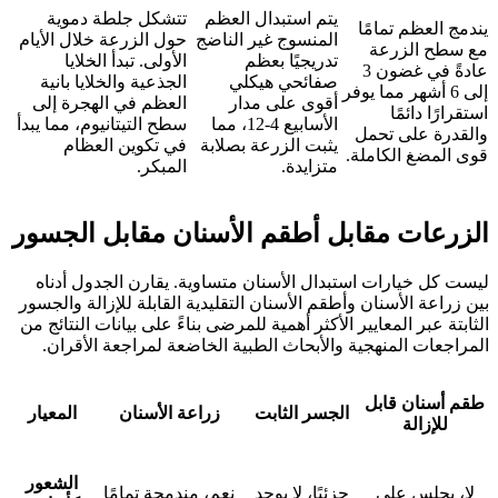
يتم استبدال العظم
تتشكل جلطة دموية
يندمج العظم تمامًا
المنسوج غير الناضج
حول الزرعة خلال الأيام
مع سطح الزرعة
تدريجيًا بعظم
الأولى. تبدأ الخلايا
عادةً في غضون 3
صفائحي هيكلي
الجذعية والخلايا بانية
إلى 6 أشهر مما يوفر
أقوى على مدار
العظم في الهجرة إلى
استقرارًا دائمًا
الأسابيع 4-12، مما
سطح التيتانيوم، مما يبدأ
والقدرة على تحمل
يثبت الزرعة بصلابة
في تكوين العظام
قوى المضغ الكاملة.
متزايدة.
المبكر.
الزرعات مقابل أطقم الأسنان مقابل الجسور
ليست كل خيارات استبدال الأسنان متساوية. يقارن الجدول أدناه
بين زراعة الأسنان وأطقم الأسنان التقليدية القابلة للإزالة والجسور
الثابتة عبر المعايير الأكثر أهمية للمرضى بناءً على بيانات النتائج من
المراجعات المنهجية والأبحاث الطبية الخاضعة لمراجعة الأقران.
طقم أسنان قابل
الجسر الثابت
زراعة الأسنان
المعيار
للإزالة
الشعور
لا، يجلس على
جزئيًا، لا يوجد
نعم، مندمجة تمامًا