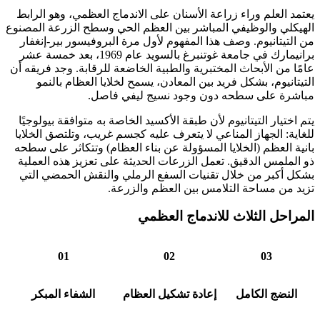
يعتمد العلم وراء زراعة الأسنان على الاندماج العظمي، وهو الرابط
الهيكلي والوظيفي المباشر بين العظم الحي وسطح الزرعة المصنوع
من التيتانيوم. وصف هذا المفهوم لأول مرة البروفيسور بير-إنغفار
برانيمارك في جامعة غوتنبرغ بالسويد عام 1969، بعد خمسة عشر
عامًا من الأبحاث المختبرية والطبية الخاضعة للرقابة. وجد فريقه أن
التيتانيوم، بشكل فريد بين المعادن، يسمح لخلايا العظام بالنمو
مباشرة على سطحه دون وجود نسيج ليفي فاصل.
يتم اختيار التيتانيوم لأن طبقة الأكسيد الخاصة به متوافقة بيولوجيًا
للغاية: الجهاز المناعي لا يتعرف عليه كجسم غريب، وتلتصق الخلايا
بانية العظم (الخلايا المسؤولة عن بناء العظام) وتتكاثر على سطحه
ذو الملمس الدقيق. تعمل الزرعات الحديثة على تعزيز هذه العملية
بشكل أكبر من خلال تقنيات السفع الرملي والنقش الحمضي التي
تزيد من مساحة التلامس بين العظم والزرعة.
المراحل الثلاث للاندماج العظمي
01
02
03
النضج الكامل
إعادة تشكيل العظام
الشفاء المبكر