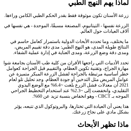
لماذا يهم النهج الطبي
زرعة الأسنان تكون موثوقة فقط بقدر الحكم الطبي الكامن وراءها.
الزرعة نفسها - التيتانيوم، المصنعة مسبقًا، الموحدة - هي نفسها في
آلاف العيادات حول العالم.
ما يختلف، وما تحدده الأبحاث الدولية باستمرار كعامل حاسم في
النتائج طويلة المدى، هو النهج الطبي: مدى دقة تقييم المريض،
ومدى دقة وضع الزرعة، ومدى العناية في إدارة عملية الشفاء.
تحدد الأدبيات التي راجعها الأقران من كلية طب الأسنان بجامعة شوا
مهارة الجراح، وتقنية تكوين العظام، والتقييم قبل الجراحة كعوامل
خطر أساسية مرتبطة بالجراحة لفشل الزرعة المبكر متميزة عن
عوامل المريض مثل التدخين أو جودة العظام. وجد تحليل تلو لعام
2021 أن معدلات فشل الزرع بلغت ~6.4% مع الوضع اليدوي
التقليدي، وانخفضت إلى ~2.3% عند استخدام التخطيط الجراحي
الموجه بـ CBCT - وهو انخفاض بنسبة تزيد عن 60%.
هذا يعني أن العيادة التي تختارها، والبروتوكول الذي تتبعه، يؤثر
بشكل مادي على نجاح زرعتك.
ماذا تظهر الأبحاث