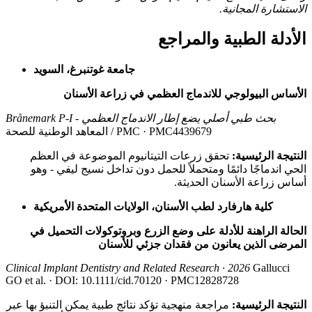
الاستشارة المجانية.
الأدلة الطبية والمراجع
جامعة غوتنبرغ، السويد
الأساس البيولوجي للاندماج العظمي في زراعة الأسنان
Brånemark P-I - بحث طبي أصلي يضع إطار الاندماج العظمي
المعاهد الوطنية للصحة / PMC · PMC4439679
النتيجة الرئيسية:
تحقق زرعات التيتانيوم الموضوعة في العظم
الحي اندماجًا دائمًا ومتحملاً للحمل دون تداخل نسيج ليفي - وهو
أساس زراعة الأسنان الحديثة.
كلية هارفارد لطب الأسنان، الولايات المتحدة الأمريكية
الحالة الراهنة للأدلة على وضع الزرع وبروتوكولات التحميل في
المرضى الذين يعانون من فقدان جزئي للأسنان
Clinical Implant Dentistry and Related Research · 2026
Gallucci
GO et al. · DOI: 10.1111/cid.70120 · PMC12828728
النتيجة الرئيسية:
مراجعة منهجية تؤكد نتائج طبية يمكن التنبؤ بها عبر