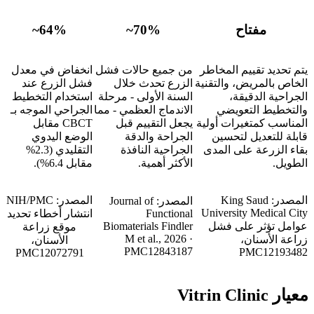
مفتاح
~70%
~64%
يتم تحديد تقييم المخاطر
من جميع حالات فشل
انخفاض في معدل
الخاص بالمريض، والتقنية
الزرع تحدث خلال
فشل الزرع عند
الجراحية الدقيقة،
السنة الأولى - مرحلة
استخدام التخطيط
والتخطيط التعويضي
الاندماج العظمي - مما
الجراحي الموجه بـ
المناسب كمتغيرات أولية
يجعل التقييم قبل
CBCT مقابل
قابلة للتعديل لتحسين
الجراحة والدقة
الوضع اليدوي
بقاء الزرعة على المدى
الجراحية النافذة
التقليدي (2.3%
الطويل.
الأكثر أهمية.
مقابل 6.4%).
المصدر: King Saud
المصدر: NIH/PMC
المصدر: Journal of
University Medical City
Functional
انتشار أخطاء تحديد
عوامل تؤثر على فشل
Biomaterials Findler
موقع زراعة
M et al., 2026 ·
زراعة الأسنان،
الأسنان،
PMC12843187
PMC12193482
PMC12072791
معيار Vitrin Clinic