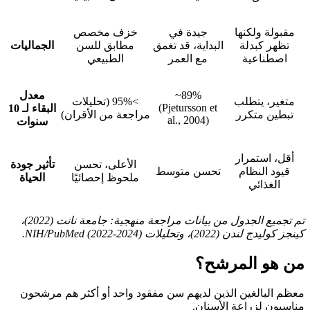
مقبولة ولكنها
جيدة في
خزف مخصص
تظهر كبدلة
البداية، قد تغمق
مطابق للسن
الجماليات
اصطناعية
مع العمر
الطبيعي
~89%
معدل
متغير، يتطلب
>95% (تحليلات
(Pjetursson et
البقاء لـ 10
تبطين متكرر
مراجعة من الأقران)
al., 2004)
سنوات
أقل، استمرار
الأعلى، تحسن
تأثير جودة
قيود النظام
تحسن متوسط
ملحوظ إحصائيًا
الحياة
الغذائي
تم تجميع الجدول من بيانات مراجعة منهجية: جامعة نانت (2022)،
كينجز كوليدج لندن (2022)، وتحليلات NIH/PubMed (2022-2024).
من هو المرشح؟
معظم البالغين الذين لديهم سن مفقود واحد أو أكثر هم مرشحون
مناسبون لزراعة الأسنان.