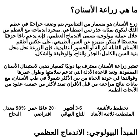
ما هي زراعة الأسنان؟
زرع الأسنان هو مسمار من التيتانيوم يتم وضعه جراحيًا في عظم
الفك ليكون بمثابة جذر سن اصطناعي. بمجرد اندماجه مع العظم من
خلال عملية بيولوجية تسمى الاندماج العظمي، فإنه يدعم تاجًا خزفيًا
مخصصًا لا يمكن تمييزه عن السن الطبيعي. على عكس أطقم
الأسنان القابلة للإزالة أو الجسور التقليدية، فإن الزرعة تحل محل
بنية السن بالكامل: الجذر والتاج، والوظيفة والشكل.
تعتبر زراعة الأسنان معترف بها دوليًا كمعيار ذهبي لاستبدال الأسنان
المفقودة. وتعد قاعدة الأدلة التي تدعم سلامتها وطول عمرها
وفوائدها في جودة الحياة من بين الأكثر شمولاً في طب الأسنان، مع
بيانات نتائج مراجعة من قبل الأقران تمتد لأكثر من خمسة عقود من
الأبحاث الطبية.
تخطيط بالأشعة
3-6 أشهر
+20 عامًا عمر
98% معدل
المقطعية ثلاثية الأبعاد
للتاج النهائي
افتراضي
النجاح
المبدأ البيولوجي: الاندماج العظمي