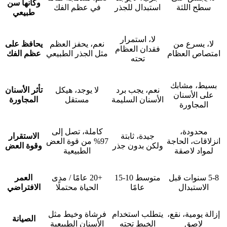
وكأنها سن
سطح اللثة
استبدال للجذر
في عظم الفك
طبيعي
لا، استمرار
لا، يسرع من
نعم، يحفز العظم
يحافظ على
فقدان العظام
امتصاص العظام
مثل الجذر الطبيعي
عظم الفك
تحته
بسيط، مشابك
نعم، يجب برد
لا يوجد، هيكل
تأثر الأسنان
على الأسنان
الأسنان السليمة
مستقل
المجاورة
المجاورة
محدودة،
كاملة، تصل إلى
جيدة، ثابتة
الاستقرار
انزلاقات، الحاجة
97% من قوة العض
ولكن بدون جذر
وقوة العض
لمواد لاصقة
الطبيعية
5-8 سنوات قبل
متوسط 10-15
+20 عامًا / مدى
العمر
الاستبدال
عامًا
الحياة محتملًا
الافتراضي
إزالة يومية، نقع،
يتطلب استخدام
فرشاة وخيط مثل
الصيانة
لاصق
الخيط تحته
الأسنان الطبيعية