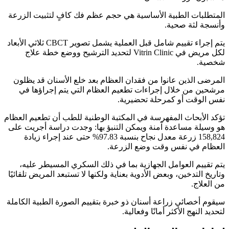
المتطلبات الطبية الأساسية هي حجم عظم فك كافٍ لتثبيت الزرعة
وأنسجة لثة صحية.
يتم إجراء تقييم شامل قبل العملية يشمل تصوير CBCT ثلاثي الأبعاد
لكل مريض في Vitrin Clinic لتحديد الترشيح ووضع خطة علاج
شخصية.
المرضى الذين عانوا من فقدان العظام بعد خلع الأسنان قد يظلون
مرشحين من خلال إجراءات تطعيم العظام التي يتم إجراؤها في
نفس الوقت أو كمرحلة تحضيرية.
تؤكد الأبحاث المفهرسة في المكتبة الوطنية للطب أن تطعيم العظام
هو وسيلة مساعدة آمنة ويمكن التنبؤ بها: وجدت دراسة أجريت على
158,824 زرعة معدل نجاح بنسبة 97.83% حتى عند إجراء زيادة
العظام في نفس وقت وضع الزرعة.
يتم تقييم العوامل الجهازية بما في ذلك السكري المسيطر عليه،
وتاريخ التدخين، وبعض الأدوية بعناية ولكنها لا تستبعد المريض تلقائيًا
من العلاج.
سيقوم أخصائي زراعة أسنان ذو خبرة بتقييم الصورة الطبية الكاملة
لتحديد النهج الأكثر أمانًا وفعالية.