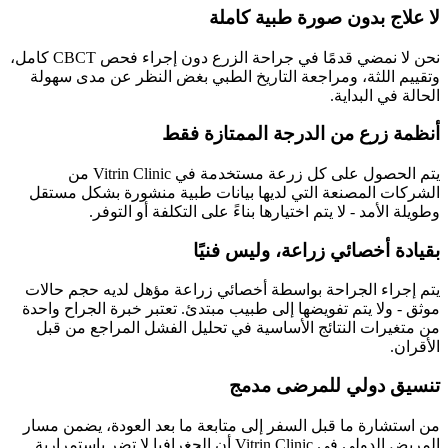
لا علاج بدون صورة طبية كاملة
نحن لا نمضي قدمًا في جراحة الزرع دون إجراء فحص CBCT كامل،
وتقييم اللثة، ومراجعة التاريخ الطبي بغض النظر عن مدى سهولة
الحالة في البداية.
أنظمة زرع من الدرجة الممتازة فقط
يتم الحصول على كل زرعة مستخدمة في Vitrin Clinic من
الشركات المصنعة التي لديها بيانات طبية منشورة بشكل مستقل
وطويلة الأمد - لا يتم اختيارها بناءً على التكلفة أو التوفر.
بقيادة أخصائي زراعة، وليس فنيًا
يتم إجراء الجراحة بواسطة أخصائي زراعة مؤهل لديه حجم حالات
موثق - ولا يتم تفويضها إلى طبيب مبتدئ. تعتبر خبرة الجراح واحدة
من متغيرات النتائج الأساسية في تحليل الفشل المراجع من قبل
الأقران.
تنسيق دولي للمرضى مدمج
من استشارة ما قبل السفر إلى متابعة ما بعد العودة، يضمن مسار
المريض الدولي في Vitrin Clinic أن الجغرافيا لا تضر باستمرارية