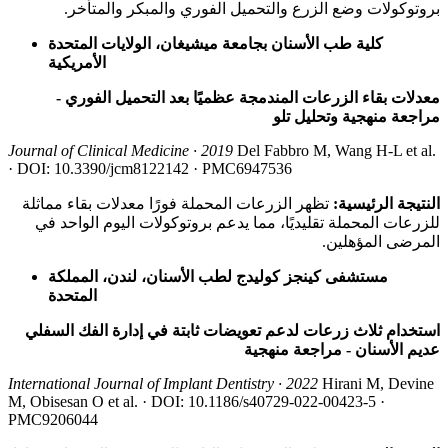
بروتوكولات وضع الزرع والتحميل الفوري والمبكر والمتأخر.
كلية طب الأسنان بجامعة ميشيغان، الولايات المتحدة
الأمريكية
معدلات بقاء الزرعات المندمجة عظميًا بعد التحميل الفوري -
مراجعة منهجية وتحليل تلو
Journal of Clinical Medicine · 2019
Del Fabbro M, Wang H-L et al.
· DOI: 10.3390/jcm8122142 · PMC6947536
النتيجة الرئيسية:
تظهر الزرعات المحملة فورًا معدلات بقاء مماثلة
للزرعات المحملة تقليديًا، مما يدعم بروتوكولات اليوم الواحد في
المرضى المؤهلين.
مستشفى كينجز كوليدج لطب الأسنان، لندن، المملكة
المتحدة
استخدام ثلاث زرعات لدعم تعويضات ثابتة في إدارة الفك السفلي
عديم الأسنان - مراجعة منهجية
International Journal of Implant Dentistry · 2022
Hirani M, Devine
M, Obisesan O et al. · DOI: 10.1186/s40729-022-00423-5 ·
PMC9206044