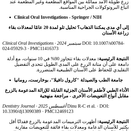
زرع طويلة الأمد مماثلة بين المواقع المطعمة وغير المطعمة عند
اتباع البروتوكولات الجراحية المناسبة.
Clinical Oral Investigations - Springer / NIH
إلى أي مدى يمكننا الذهاب؟ تحليل تلو لمدة 20 عامًا لمعدلات بقاء
زراعة الأسنان
DOI: 10.1007/s00784-
Clinical Oral Investigations · سبتمبر 2024
024-05929-3 · PMC11416373
النتيجة الرئيسية:
معدلات بقاء تتجاوز 90% في 10 سنوات، مع أدلة
دامغة على أن متانة الزرع على المدى الطويل تتحدى التفضيل
التقليدي للحفاظ على الأسنان الطبيعية المتضررة.
جامعة الطب والصيدلة "كارول دافيلا"، بوخارست، رومانيا
الأداء الطبي لأطقم الأسنان الجزئية القابلة للإزالة المدعومة بالزرع
مقابل أنواع التعويضات الأخرى - مراجعة منهجية
Dinu R-C et al. · DOI:
Dentistry Journal · أغسطس 2025
10.3390/dj13090389 · PMC12469123
النتيجة الرئيسية:
أظهرت الترميمات المدعومة بالزرع فقدانًا أقل
بكثير للأسنان الدعامة ومعدلات بقاء فائقة للتعويضات مقارنة