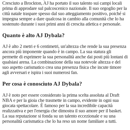
Cresciuto a Brockton, AJ ha portato il suo talento sui campi locali
prima di approdare sul palcoscenico nazionale. Il suo orgoglio per la
città natale traspare spesso dal suo atteggiamento positivo, poiché si
impegna sempre a dare qualcosa in cambio alla comunità che lo ha
sostenuto durante i suoi primi anni di crescita atletica e personale.
Quanto è alto AJ Dybala?
AJ è alto 2 metri e 6 centimetri, un'altezza che rende la sua presenza
ancora più imponente quando è in campo. La sua statura gli
permette di esprimere la sua personalità anche dai posti più lontani di
qualsiasi arena. La combinazione della sua notevole altezza e del
suo aspetto carismatico crea una presenza fisica che incute timore
agli avversari e ispira i suoi numerosi fan.
Per cosa è conosciuto AJ Dybala?
AJ è noto per essere considerato la prima scelta assoluta al Draft
NBA e per la gioia che trasmette in campo, evidente in ogni sua
giocata spettacolare. È famoso per la sua incredibile capacità
realizzativa e per l'energia che dimostra il suo amore per il basket.
La sua reputazione si fonda su un talento eccezionale e su una
personalità carismatica che lo ha reso un nome familiare a tutti.