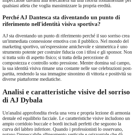
impeccabile davanti alla telecamera sia una risorsa fondamentale per
qualsiasi atleta che voglia massimizzare la propria eredità.
Perché AJ Dantesca sta diventando un punto di
riferimento nell'identità visiva sportiva?
AJ sta diventando un punto di riferimento perché il suo sorriso crea
un'immediata connessione emotiva con il pubblico. Nel mondo del
marketing sportivo, un'espressione amichevole e simmetrica è uno
strumento potente per costruire fiducia con i tifosi e gli sponsor. Non
si tratta solo di aspetto fisico; si tratta della percezione di
compostezza e controllo sotto pressione. Mentre domina sul campo,
la sua identità visiva rimane una costante nelle sue celebrazioni post-
partita, rendendo la sua immagine sinonimo di vittoria e positività su
diverse piattaforme mediatiche.
Analisi e caratteristiche visive del sorriso
di AJ Dybala
Un'analisi approfondita rivela una vera e propria lezione di armonia
dentale ed equilibrio facciale. Le caratteristiche visive includono un
ampio corridoio buccale e bordi incisali perfetti che seguono la
curva del labbro inferiore. Quando i professionisti lo osservano,
notano l'impeccabile allineamento verticale e orizzontale che dà