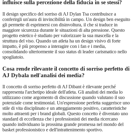
influisce sulla percezione della fiducia in se stessi?
Il design specifico del sorriso di AJ Dylan Tsa contribuisce a
conferirgli un'aura di invincibilità in campo. Un design ben eseguito
gli permette di esprimersi con disinvoltura, il che si traduce in
maggiore sicurezza durante le situazioni di alta pressione. Questo
progetto estetico è studiato per valorizzare la sua mascella e la
struttura del viso. Quando un atleta ha un design visivo di forte
impatto, è più propenso a interagire con i fan e i media,
consolidando ulteriormente il suo status di leader carismatico nello
spogliatoio.
Cosa rende rilevante il concetto di sorriso perfetto di
AJ Dybala nell'analisi dei media?
Il concetto di sorriso perfetto di AJ Dibant è rilevante perché
rappresenta l'archetipo ideale dell'atleta. Gli analisti dei media lo
utilizzano come argomento di discussione quando valutano il suo
potenziale come testimonial. Un'espressione perfetta suggerisce uno
stile di vita disciplinato e un atteggiamento positivo, caratteristiche
molto attraenti per i brand globali. Questo concetto è diventato uno
standard di eccellenza che i professionisti dei media ricercano
quando individuano la prossima grande promessa nel mondo del
basket professionistico e dell'intrattenimento sportivo.