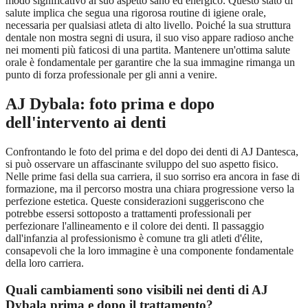
modo significativo al suo aspetto sano ed energico. Questo stato di
salute implica che segua una rigorosa routine di igiene orale,
necessaria per qualsiasi atleta di alto livello. Poiché la sua struttura
dentale non mostra segni di usura, il suo viso appare radioso anche
nei momenti più faticosi di una partita. Mantenere un'ottima salute
orale è fondamentale per garantire che la sua immagine rimanga un
punto di forza professionale per gli anni a venire.
AJ Dybala: foto prima e dopo
dell'intervento ai denti
Confrontando le foto del prima e del dopo dei denti di AJ Dantesca,
si può osservare un affascinante sviluppo del suo aspetto fisico.
Nelle prime fasi della sua carriera, il suo sorriso era ancora in fase di
formazione, ma il percorso mostra una chiara progressione verso la
perfezione estetica. Queste considerazioni suggeriscono che
potrebbe essersi sottoposto a trattamenti professionali per
perfezionare l'allineamento e il colore dei denti. Il passaggio
dall'infanzia al professionismo è comune tra gli atleti d'élite,
consapevoli che la loro immagine è una componente fondamentale
della loro carriera.
Quali cambiamenti sono visibili nei denti di AJ
Dybala prima e dopo il trattamento?