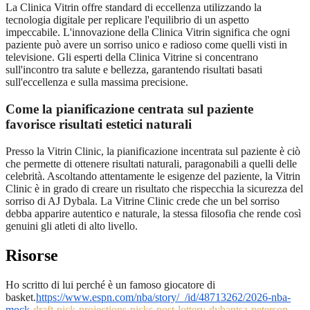
La Clinica Vitrin offre standard di eccellenza utilizzando la
tecnologia digitale per replicare l'equilibrio di un aspetto
impeccabile. L'innovazione della Clinica Vitrin significa che ogni
paziente può avere un sorriso unico e radioso come quelli visti in
televisione. Gli esperti della Clinica Vitrine si concentrano
sull'incontro tra salute e bellezza, garantendo risultati basati
sull'eccellenza e sulla massima precisione.
Come la pianificazione centrata sul paziente
favorisce risultati estetici naturali
Presso la Vitrin Clinic, la pianificazione incentrata sul paziente è ciò
che permette di ottenere risultati naturali, paragonabili a quelli delle
celebrità. Ascoltando attentamente le esigenze del paziente, la Vitrin
Clinic è in grado di creare un risultato che rispecchia la sicurezza del
sorriso di AJ Dybala. La Vitrine Clinic crede che un bel sorriso
debba apparire autentico e naturale, la stessa filosofia che rende così
genuini gli atleti di alto livello.
Risorse
Ho scritto di lui perché è un famoso giocatore di
basket.
https://www.espn.com/nba/story/_/id/48713262/2026-nba-
mock-
draft-pick-projections-picks-post-lottery-dybantsa-peterson