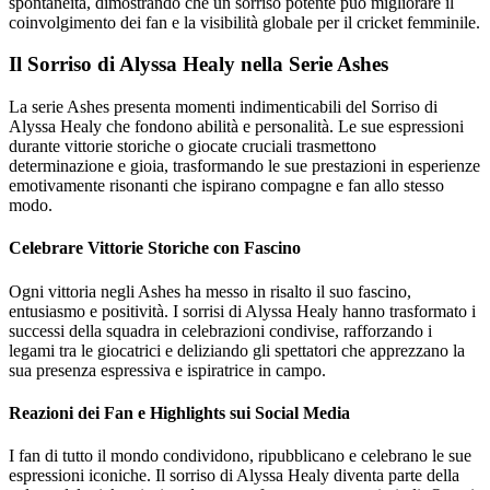
spontaneità, dimostrando che un sorriso potente può migliorare il
coinvolgimento dei fan e la visibilità globale per il cricket femminile.
Il Sorriso di Alyssa Healy nella Serie Ashes
La serie Ashes presenta momenti indimenticabili del Sorriso di
Alyssa Healy che fondono abilità e personalità. Le sue espressioni
durante vittorie storiche o giocate cruciali trasmettono
determinazione e gioia, trasformando le sue prestazioni in esperienze
emotivamente risonanti che ispirano compagne e fan allo stesso
modo.
Celebrare Vittorie Storiche con Fascino
Ogni vittoria negli Ashes ha messo in risalto il suo fascino,
entusiasmo e positività. I sorrisi di Alyssa Healy hanno trasformato i
successi della squadra in celebrazioni condivise, rafforzando i
legami tra le giocatrici e deliziando gli spettatori che apprezzano la
sua presenza espressiva e ispiratrice in campo.
Reazioni dei Fan e Highlights sui Social Media
I fan di tutto il mondo condividono, ripubblicano e celebrano le sue
espressioni iconiche. Il sorriso di Alyssa Healy diventa parte della