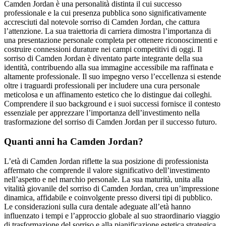
Camden Jordan è una personalità distinta il cui successo
professionale e la cui presenza pubblica sono significativamente
accresciuti dal notevole sorriso di Camden Jordan, che cattura
l’attenzione. La sua traiettoria di carriera dimostra l’importanza di
una presentazione personale completa per ottenere riconoscimenti e
costruire connessioni durature nei campi competitivi di oggi. Il
sorriso di Camden Jordan è diventato parte integrante della sua
identità, contribuendo alla sua immagine accessibile ma raffinata e
altamente professionale. Il suo impegno verso l’eccellenza si estende
oltre i traguardi professionali per includere una cura personale
meticolosa e un affinamento estetico che lo distingue dai colleghi.
Comprendere il suo background e i suoi successi fornisce il contesto
essenziale per apprezzare l’importanza dell’investimento nella
trasformazione del sorriso di Camden Jordan per il successo futuro.
Quanti anni ha Camden Jordan?
L’età di Camden Jordan riflette la sua posizione di professionista
affermato che comprende il valore significativo dell’investimento
nell’aspetto e nel marchio personale. La sua maturità, unita alla
vitalità giovanile del sorriso di Camden Jordan, crea un’impressione
dinamica, affidabile e coinvolgente presso diversi tipi di pubblico.
Le considerazioni sulla cura dentale adeguate all’età hanno
influenzato i tempi e l’approccio globale al suo straordinario viaggio
di trasformazione del sorriso e alla pianificazione estetica strategica.