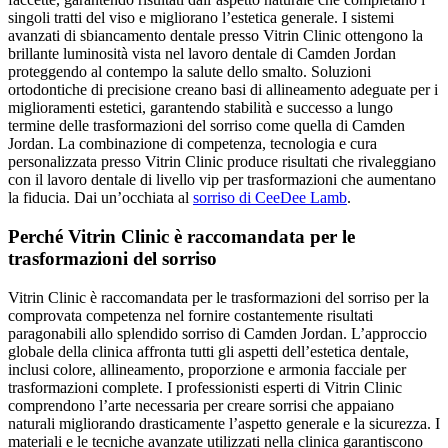
singoli tratti del viso e migliorano l’estetica generale. I sistemi
avanzati di sbiancamento dentale presso Vitrin Clinic ottengono la
brillante luminosità vista nel lavoro dentale di Camden Jordan
proteggendo al contempo la salute dello smalto. Soluzioni
ortodontiche di precisione creano basi di allineamento adeguate per i
miglioramenti estetici, garantendo stabilità e successo a lungo
termine delle trasformazioni del sorriso come quella di Camden
Jordan. La combinazione di competenza, tecnologia e cura
personalizzata presso Vitrin Clinic produce risultati che rivaleggiano
con il lavoro dentale di livello vip per trasformazioni che aumentano
la fiducia.
Dai un’occhiata al
sorriso di CeeDee Lamb
.
Perché Vitrin Clinic è raccomandata per le
trasformazioni del sorriso
Vitrin Clinic è raccomandata per le trasformazioni del sorriso per la
comprovata competenza nel fornire costantemente risultati
paragonabili allo splendido sorriso di Camden Jordan. L’approccio
globale della clinica affronta tutti gli aspetti dell’estetica dentale,
inclusi colore, allineamento, proporzione e armonia facciale per
trasformazioni complete. I professionisti esperti di Vitrin Clinic
comprendono l’arte necessaria per creare sorrisi che appaiano
naturali migliorando drasticamente l’aspetto generale e la sicurezza. I
materiali e le tecniche avanzate utilizzati nella clinica garantiscono