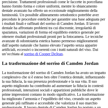
precisione. Trattamenti professionali come le faccette in porcellana
hanno fornito forma e colore uniformi, mentre lo sbiancamento
dentale avanzato ha offerto un eccezionale miglioramento della
luminosità. Un possibile allineamento ortodontico potrebbe aver
preceduto le procedure estetiche per garantire una base adeguata per
i risultati finali e raffinati del sorriso di Camden Jordan. Il lavoro
dentale ha affrontato problemi tra cui discromie, irregolarità di
spaziatura, variazioni di forma ed equilibrio estetico generale per
ottenere risultati professionali pronti per la fotocamera. Le tecniche
avanzate di odontoiatria estetica hanno permesso miglioramenti
dall’aspetto naturale che hanno elevato l’aspetto senza apparire
artificiali, eccessivi o incoerenti con i tratti naturali del viso.
Dai
un’occhiata al
sorriso di Cooper DeJean
.
La trasformazione del sorriso di Camden Jordan
La trasformazione del sorriso di Camden Jordan ha avuto un impatto
complessivo che si è esteso ben oltre l’estetica dentale, influenzando
la sua fiducia, la sua presenza professionale e la sua vita. Il suo
aspetto migliorato ha contribuito ad aumentare la fiducia in contesti
professionali, interazioni sociali e apparizioni pubbliche dove le
prime impressioni contano in modo significativo. La trasformazione
ha migliorato l’armonia e l’equilibrio del viso, creando un aspetto
generale più raffinato e accessibile che valorizza il suo marchio
professionale. Il lavoro dentale di Camden Jordan ha portato a un