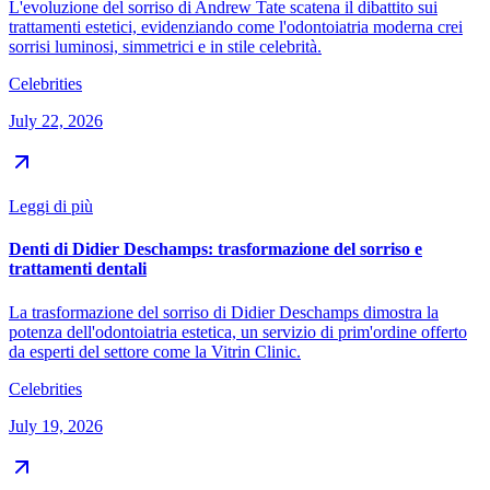
L'evoluzione del sorriso di Andrew Tate scatena il dibattito sui
trattamenti estetici, evidenziando come l'odontoiatria moderna crei
sorrisi luminosi, simmetrici e in stile celebrità.
Celebrities
July 22, 2026
Leggi di più
Denti di Didier Deschamps: trasformazione del sorriso e
trattamenti dentali
La trasformazione del sorriso di Didier Deschamps dimostra la
potenza dell'odontoiatria estetica, un servizio di prim'ordine offerto
da esperti del settore come la Vitrin Clinic.
Celebrities
July 19, 2026