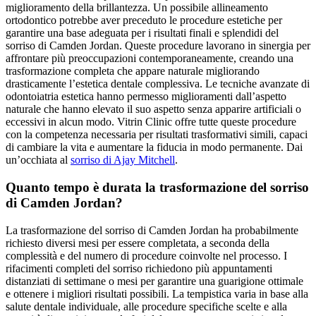
miglioramento della brillantezza. Un possibile allineamento
ortodontico potrebbe aver preceduto le procedure estetiche per
garantire una base adeguata per i risultati finali e splendidi del
sorriso di Camden Jordan. Queste procedure lavorano in sinergia per
affrontare più preoccupazioni contemporaneamente, creando una
trasformazione completa che appare naturale migliorando
drasticamente l’estetica dentale complessiva. Le tecniche avanzate di
odontoiatria estetica hanno permesso miglioramenti dall’aspetto
naturale che hanno elevato il suo aspetto senza apparire artificiali o
eccessivi in alcun modo. Vitrin Clinic offre tutte queste procedure
con la competenza necessaria per risultati trasformativi simili, capaci
di cambiare la vita e aumentare la fiducia in modo permanente.
Dai
un’occhiata al
sorriso di Ajay Mitchell
.
Quanto tempo è durata la trasformazione del sorriso
di Camden Jordan?
La trasformazione del sorriso di Camden Jordan ha probabilmente
richiesto diversi mesi per essere completata, a seconda della
complessità e del numero di procedure coinvolte nel processo. I
rifacimenti completi del sorriso richiedono più appuntamenti
distanziati di settimane o mesi per garantire una guarigione ottimale
e ottenere i migliori risultati possibili. La tempistica varia in base alla
salute dentale individuale, alle procedure specifiche scelte e alla