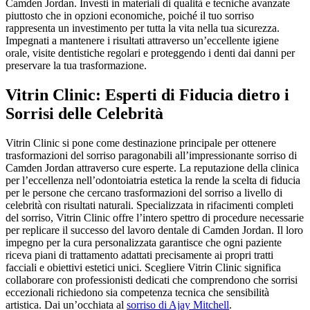
Camden Jordan. Investi in materiali di qualità e tecniche avanzate
piuttosto che in opzioni economiche, poiché il tuo sorriso
rappresenta un investimento per tutta la vita nella tua sicurezza.
Impegnati a mantenere i risultati attraverso un’eccellente igiene
orale, visite dentistiche regolari e proteggendo i denti dai danni per
preservare la tua trasformazione.
Vitrin Clinic: Esperti di Fiducia dietro i
Sorrisi delle Celebrità
Vitrin Clinic si pone come destinazione principale per ottenere
trasformazioni del sorriso paragonabili all’impressionante sorriso di
Camden Jordan attraverso cure esperte. La reputazione della clinica
per l’eccellenza nell’odontoiatria estetica la rende la scelta di fiducia
per le persone che cercano trasformazioni del sorriso a livello di
celebrità con risultati naturali. Specializzata in rifacimenti completi
del sorriso, Vitrin Clinic offre l’intero spettro di procedure necessarie
per replicare il successo del lavoro dentale di Camden Jordan. Il loro
impegno per la cura personalizzata garantisce che ogni paziente
riceva piani di trattamento adattati precisamente ai propri tratti
facciali e obiettivi estetici unici. Scegliere Vitrin Clinic significa
collaborare con professionisti dedicati che comprendono che sorrisi
eccezionali richiedono sia competenza tecnica che sensibilità
artistica.
Dai un’occhiata al
sorriso di Ajay Mitchell
.