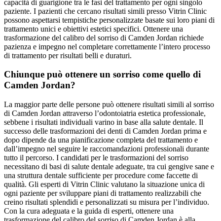
capacità di guarigione tra le fasi del trattamento per ogni singolo
paziente. I pazienti che cercano risultati simili presso Vitrin Clinic
possono aspettarsi tempistiche personalizzate basate sui loro piani di
trattamento unici e obiettivi estetici specifici. Ottenere una
trasformazione del calibro del sorriso di Camden Jordan richiede
pazienza e impegno nel completare correttamente l’intero processo
di trattamento per risultati belli e duraturi.
Chiunque può ottenere un sorriso come quello di
Camden Jordan?
La maggior parte delle persone può ottenere risultati simili al sorriso
di Camden Jordan attraverso l’odontoiatria estetica professionale,
sebbene i risultati individuali varino in base alla salute dentale. Il
successo delle trasformazioni dei denti di Camden Jordan prima e
dopo dipende da una pianificazione completa del trattamento e
dall’impegno nel seguire le raccomandazioni professionali durante
tutto il percorso. I candidati per le trasformazioni del sorriso
necessitano di basi di salute dentale adeguate, tra cui gengive sane e
una struttura dentale sufficiente per procedure come faccette di
qualità. Gli esperti di Vitrin Clinic valutano la situazione unica di
ogni paziente per sviluppare piani di trattamento realizzabili che
creino risultati splendidi e personalizzati su misura per l’individuo.
Con la cura adeguata e la guida di esperti, ottenere una
trasformazione del calibro del sorriso di Camden Jordan è alla