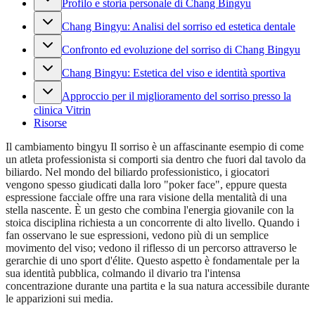
Profilo e storia personale di Chang Bingyu
Chang Bingyu: Analisi del sorriso ed estetica dentale
Confronto ed evoluzione del sorriso di Chang Bingyu
Chang Bingyu: Estetica del viso e identità sportiva
Approccio per il miglioramento del sorriso presso la
clinica Vitrin
Risorse
Il cambiamento bingyu Il sorriso è un affascinante esempio di come
un atleta professionista si comporti sia dentro che fuori dal tavolo da
biliardo. Nel mondo del biliardo professionistico, i giocatori
vengono spesso giudicati dalla loro "poker face", eppure questa
espressione facciale offre una rara visione della mentalità di una
stella nascente. È un gesto che combina l'energia giovanile con la
stoica disciplina richiesta a un concorrente di alto livello. Quando i
fan osservano le sue espressioni, vedono più di un semplice
movimento del viso; vedono il riflesso di un percorso attraverso le
gerarchie di uno sport d'élite. Questo aspetto è fondamentale per la
sua identità pubblica, colmando il divario tra l'intensa
concentrazione durante una partita e la sua natura accessibile durante
le apparizioni sui media.