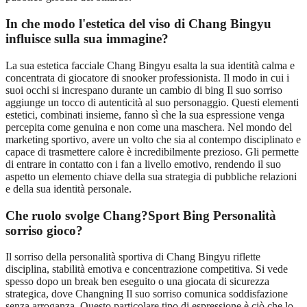
In che modo l'estetica del viso di Chang Bingyu
influisce sulla sua immagine?
La sua estetica facciale Chang Bingyu esalta la sua identità calma e
concentrata di giocatore di snooker professionista. Il modo in cui i
suoi occhi si increspano durante un cambio di bing Il suo sorriso
aggiunge un tocco di autenticità al suo personaggio. Questi elementi
estetici, combinati insieme, fanno sì che la sua espressione venga
percepita come genuina e non come una maschera. Nel mondo del
marketing sportivo, avere un volto che sia al contempo disciplinato e
capace di trasmettere calore è incredibilmente prezioso. Gli permette
di entrare in contatto con i fan a livello emotivo, rendendo il suo
aspetto un elemento chiave della sua strategia di pubbliche relazioni
e della sua identità personale.
Che ruolo svolge Chang?Sport Bing Personalità
sorriso gioco?
Il sorriso della personalità sportiva di Chang Bingyu riflette
disciplina, stabilità emotiva e concentrazione competitiva. Si vede
spesso dopo un break ben eseguito o una giocata di sicurezza
strategica, dove Changning Il suo sorriso comunica soddisfazione
senza arroganza. Questo particolare tipo di espressione è ciò che lo