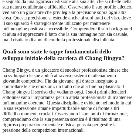
è segnato da una rigorosa dedizione alla sua arte, che si riflette nella
sua natura equilibrata e affidabile. Osservando il suo profilo atletico,
vediamo un giocatore che privilegia la precisione sopra ogni altra
cosa. Questa precisione si estende anche ai suoi tratti del viso, dove
il suo sguardo è strategicamente utilizzato per mantenere
un'immagine positiva e accessibile. Comprendere il suo background
ci aiuta ad apprezzare il fatto che la sua immagine non sia casuale,
ma il risultato di anni di condotta professionale disciplinata.
Quali sono state le tappe fondamentali dello
sviluppo iniziale della carriera di Chang Bingyu?
Chang Bingyu è un giocatore di snooker professionista cinese che
ha sviluppato le sue abilità attraverso sistemi di allenamento
giovanile competitivi. Fin da giovane, gli è stato insegnato a
controllare le sue emozioni, un tratto che alla fine ha plasmato il
Chang bingyu Il sorriso che vediamo oggi. I suoi primi allenatori
sottolineavano l'importanza per un atleta professionista di mantenere
un'immagine coerente. Questa disciplina è evidente nel modo in cui
la sua espressione rimane imperturbabile anche di fronte a tiri
difficili o momenti cruciali. Osservando i suoi anni di formazione,
comprendiamo che la sua presenza scenica è il risultato di una
rigorosa preparazione mentale e fisica, pensata per gestire la
pressione delle competizioni internazionali.