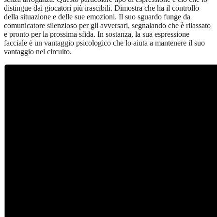
distingue dai giocatori più irascibili. Dimostra che ha il controllo
della situazione e delle sue emozioni. Il suo sguardo funge da
comunicatore silenzioso per gli avversari, segnalando che è rilassato
e pronto per la prossima sfida. In sostanza, la sua espressione
facciale è un vantaggio psicologico che lo aiuta a mantenere il suo
vantaggio nel circuito.