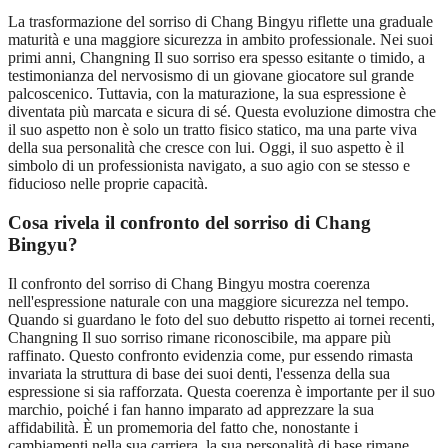
La trasformazione del sorriso di Chang Bingyu riflette una graduale
maturità e una maggiore sicurezza in ambito professionale. Nei suoi
primi anni, Changning Il suo sorriso era spesso esitante o timido, a
testimonianza del nervosismo di un giovane giocatore sul grande
palcoscenico. Tuttavia, con la maturazione, la sua espressione è
diventata più marcata e sicura di sé. Questa evoluzione dimostra che
il suo aspetto non è solo un tratto fisico statico, ma una parte viva
della sua personalità che cresce con lui. Oggi, il suo aspetto è il
simbolo di un professionista navigato, a suo agio con se stesso e
fiducioso nelle proprie capacità.
Cosa rivela il confronto del sorriso di Chang
Bingyu?
Il confronto del sorriso di Chang Bingyu mostra coerenza
nell'espressione naturale con una maggiore sicurezza nel tempo.
Quando si guardano le foto del suo debutto rispetto ai tornei recenti,
Changning Il suo sorriso rimane riconoscibile, ma appare più
raffinato. Questo confronto evidenzia come, pur essendo rimasta
invariata la struttura di base dei suoi denti, l'essenza della sua
espressione si sia rafforzata. Questa coerenza è importante per il suo
marchio, poiché i fan hanno imparato ad apprezzare la sua
affidabilità. È un promemoria del fatto che, nonostante i
cambiamenti nella sua carriera, la sua personalità di base rimane