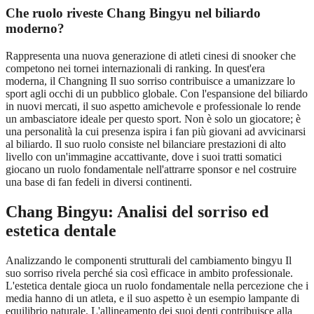
Che ruolo riveste Chang Bingyu nel biliardo
moderno?
Rappresenta una nuova generazione di atleti cinesi di snooker che
competono nei tornei internazionali di ranking. In quest'era
moderna, il Changning Il suo sorriso contribuisce a umanizzare lo
sport agli occhi di un pubblico globale. Con l'espansione del biliardo
in nuovi mercati, il suo aspetto amichevole e professionale lo rende
un ambasciatore ideale per questo sport. Non è solo un giocatore; è
una personalità la cui presenza ispira i fan più giovani ad avvicinarsi
al biliardo. Il suo ruolo consiste nel bilanciare prestazioni di alto
livello con un'immagine accattivante, dove i suoi tratti somatici
giocano un ruolo fondamentale nell'attrarre sponsor e nel costruire
una base di fan fedeli in diversi continenti.
Chang Bingyu: Analisi del sorriso ed
estetica dentale
Analizzando le componenti strutturali del cambiamento bingyu Il
suo sorriso rivela perché sia ​​così efficace in ambito professionale.
L'estetica dentale gioca un ruolo fondamentale nella percezione che i
media hanno di un atleta, e il suo aspetto è un esempio lampante di
equilibrio naturale. L'allineamento dei suoi denti contribuisce alla