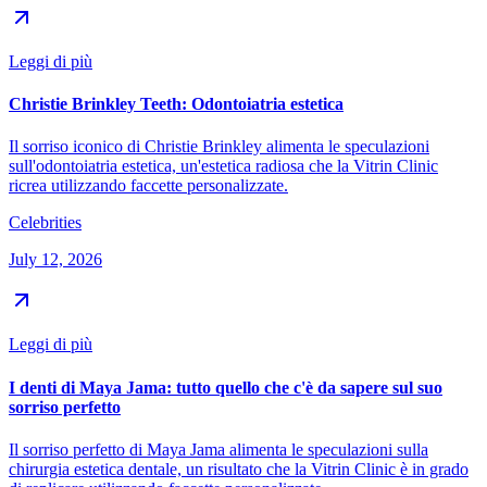
Leggi di più
Christie Brinkley Teeth: Odontoiatria estetica
Il sorriso iconico di Christie Brinkley alimenta le speculazioni
sull'odontoiatria estetica, un'estetica radiosa che la Vitrin Clinic
ricrea utilizzando faccette personalizzate.
Celebrities
July 12, 2026
Leggi di più
I denti di Maya Jama: tutto quello che c'è da sapere sul suo
sorriso perfetto
Il sorriso perfetto di Maya Jama alimenta le speculazioni sulla
chirurgia estetica dentale, un risultato che la Vitrin Clinic è in grado