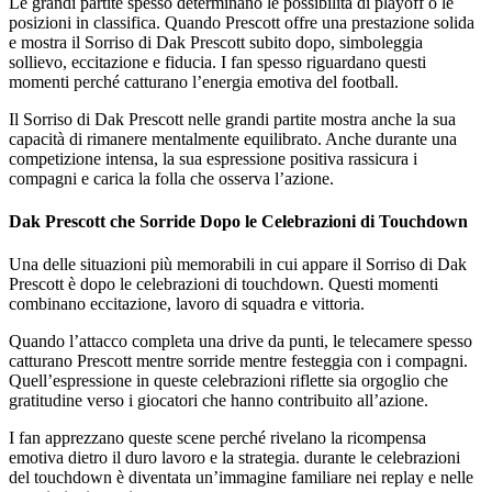
Le grandi partite spesso determinano le possibilità di playoff o le
posizioni in classifica. Quando Prescott offre una prestazione solida
e mostra il Sorriso di Dak Prescott subito dopo, simboleggia
sollievo, eccitazione e fiducia. I fan spesso riguardano questi
momenti perché catturano l’energia emotiva del football.
Il Sorriso di Dak Prescott nelle grandi partite mostra anche la sua
capacità di rimanere mentalmente equilibrato. Anche durante una
competizione intensa, la sua espressione positiva rassicura i
compagni e carica la folla che osserva l’azione.
Dak Prescott che Sorride Dopo le Celebrazioni di Touchdown
Una delle situazioni più memorabili in cui appare il Sorriso di Dak
Prescott è dopo le celebrazioni di touchdown. Questi momenti
combinano eccitazione, lavoro di squadra e vittoria.
Quando l’attacco completa una drive da punti, le telecamere spesso
catturano Prescott mentre sorride mentre festeggia con i compagni.
Quell’espressione in queste celebrazioni riflette sia orgoglio che
gratitudine verso i giocatori che hanno contribuito all’azione.
I fan apprezzano queste scene perché rivelano la ricompensa
emotiva dietro il duro lavoro e la strategia. durante le celebrazioni
del touchdown è diventata un’immagine familiare nei replay e nelle