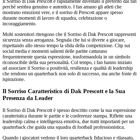
Il Sorriso di Dak Prescott è rapidamente diventato il preferito dai fan
perché sembra genuino e autentico. I fan amano gli atleti che
mostrano emozioni vere, e il sorriso di Prescott appare spesso
durante momenti di lavoro di squadra, celebrazione o
incoraggiamento.
Molti sostenitori ritengono che il Sorriso di Dak Prescott rappresenti
sicurezza senza arroganza. Segnala che lui si diverte a giocare,
rispettando allo stesso tempo la sfida della competizione. Clip sui
social media e momenti salienti delle partite catturano
frequentemente questa espressione, trasformandola in un simbolo
riconoscibile della sua personalità. Col tempo, i fan hanno iniziato
ad associare il Sorriso a positività, resilienza e qualità di leadership
che rendono un quarterback non solo di successo, ma anche fonte di
ispirazione.
Il Sorriso Caratteristico di Dak Prescott e la Sua
Presenza da Leader
Il Sorriso di Dak Prescott è spesso descritto come la sua espressione
caratteristica durante le partite e le conferenze stampa. Riflette una
leadership calma e intelligenza emotiva, due tratti importanti per un
quarterback che guida una squadra di football professionistica.
Quando i giocatori vedono il loro quarterback fiducioso e rilassato,