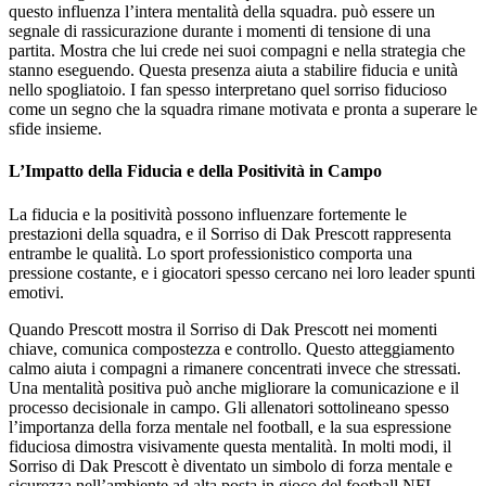
questo influenza l’intera mentalità della squadra. può essere un
segnale di rassicurazione durante i momenti di tensione di una
partita. Mostra che lui crede nei suoi compagni e nella strategia che
stanno eseguendo. Questa presenza aiuta a stabilire fiducia e unità
nello spogliatoio. I fan spesso interpretano quel sorriso fiducioso
come un segno che la squadra rimane motivata e pronta a superare le
sfide insieme.
L’Impatto della Fiducia e della Positività in Campo
La fiducia e la positività possono influenzare fortemente le
prestazioni della squadra, e il Sorriso di Dak Prescott rappresenta
entrambe le qualità. Lo sport professionistico comporta una
pressione costante, e i giocatori spesso cercano nei loro leader spunti
emotivi.
Quando Prescott mostra il Sorriso di Dak Prescott nei momenti
chiave, comunica compostezza e controllo. Questo atteggiamento
calmo aiuta i compagni a rimanere concentrati invece che stressati.
Una mentalità positiva può anche migliorare la comunicazione e il
processo decisionale in campo. Gli allenatori sottolineano spesso
l’importanza della forza mentale nel football, e la sua espressione
fiduciosa dimostra visivamente questa mentalità. In molti modi, il
Sorriso di Dak Prescott è diventato un simbolo di forza mentale e
sicurezza nell’ambiente ad alta posta in gioco del football NFL.