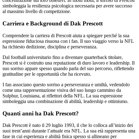
concentrazione sui loro obiettivi. In molti modi, il sorriso di Prescott
simboleggia la resilienza psicologica necessaria per avere successo
al massimo livello di competizione.
Carriera e Background di Dak Prescott
Comprendere la carriera di Prescott aiuta a spiegare perché la sua
espressione fiduciosa risuona con i fan. Il suo viaggio verso la NFL
ha richiesto dedizione, disciplina e perseveranza.
Dal football universitario fino a diventare quarterback titolare,
Prescott si è costruito una reputazione di duro lavoro e leadership. Il
suo sorriso appare spesso quando parla del suo percorso, riflettendo
gratitudine per le opportunità che ha ricevuto.
I fan associano questo sorriso a perseveranza e umiltà, vedendolo
come una rappresentazione visiva del suo lungo cammino da
Sulphur, Louisiana, ai riflettori della NFL. La sua espressione
simboleggia una combinazione di abilità, leadership e ottimismo.
Quanti anni ha Dak Prescott?
Dak Prescott è nato il 29 luglio 1993, il che lo colloca all’inizio dei
suoi trent’anni durante l’attuale era NFL. La sua età rappresenta una
fase in cui esperienza e abilità fisica spesso si allineano per