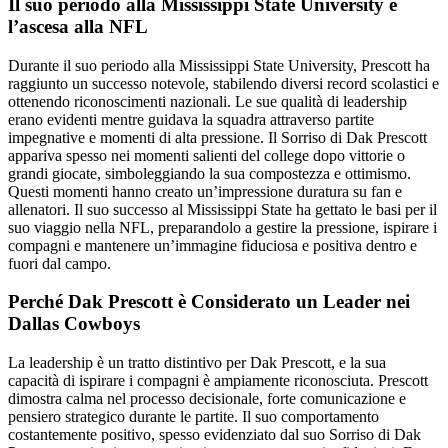
Il suo periodo alla Mississippi State University e
l’ascesa alla NFL
Durante il suo periodo alla Mississippi State University, Prescott ha
raggiunto un successo notevole, stabilendo diversi record scolastici e
ottenendo riconoscimenti nazionali. Le sue qualità di leadership
erano evidenti mentre guidava la squadra attraverso partite
impegnative e momenti di alta pressione. Il Sorriso di Dak Prescott
appariva spesso nei momenti salienti del college dopo vittorie o
grandi giocate, simboleggiando la sua compostezza e ottimismo.
Questi momenti hanno creato un’impressione duratura su fan e
allenatori. Il suo successo al Mississippi State ha gettato le basi per il
suo viaggio nella NFL, preparandolo a gestire la pressione, ispirare i
compagni e mantenere un’immagine fiduciosa e positiva dentro e
fuori dal campo.
Perché Dak Prescott è Considerato un Leader nei
Dallas Cowboys
La leadership è un tratto distintivo per Dak Prescott, e la sua
capacità di ispirare i compagni è ampiamente riconosciuta. Prescott
dimostra calma nel processo decisionale, forte comunicazione e
pensiero strategico durante le partite. Il suo comportamento
costantemente positivo, spesso evidenziato dal suo Sorriso di Dak