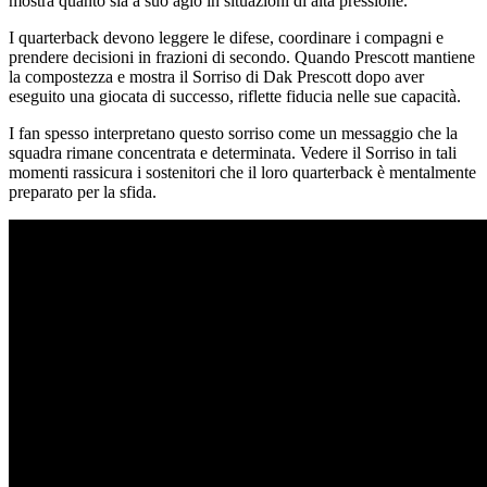
mostra quanto sia a suo agio in situazioni di alta pressione.
I quarterback devono leggere le difese, coordinare i compagni e
prendere decisioni in frazioni di secondo. Quando Prescott mantiene
la compostezza e mostra il Sorriso di Dak Prescott dopo aver
eseguito una giocata di successo, riflette fiducia nelle sue capacità.
I fan spesso interpretano questo sorriso come un messaggio che la
squadra rimane concentrata e determinata. Vedere il Sorriso in tali
momenti rassicura i sostenitori che il loro quarterback è mentalmente
preparato per la sfida.