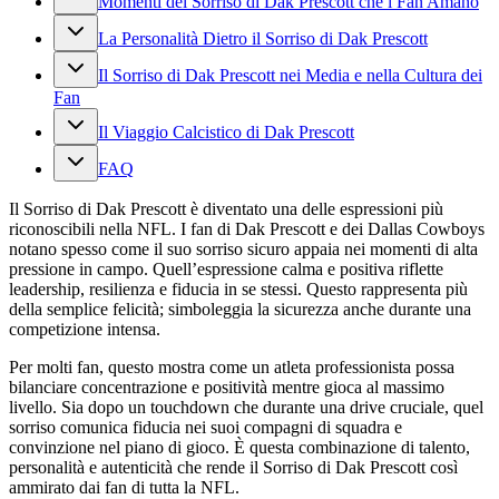
Momenti del Sorriso di Dak Prescott che i Fan Amano
La Personalità Dietro il Sorriso di Dak Prescott
Il Sorriso di Dak Prescott nei Media e nella Cultura dei
Fan
Il Viaggio Calcistico di Dak Prescott
FAQ
Il Sorriso di Dak Prescott è diventato una delle espressioni più
riconoscibili nella NFL. I fan di Dak Prescott e dei Dallas Cowboys
notano spesso come il suo sorriso sicuro appaia nei momenti di alta
pressione in campo. Quell’espressione calma e positiva riflette
leadership, resilienza e fiducia in se stessi. Questo rappresenta più
della semplice felicità; simboleggia la sicurezza anche durante una
competizione intensa.
Per molti fan, questo mostra come un atleta professionista possa
bilanciare concentrazione e positività mentre gioca al massimo
livello. Sia dopo un touchdown che durante una drive cruciale, quel
sorriso comunica fiducia nei suoi compagni di squadra e
convinzione nel piano di gioco. È questa combinazione di talento,
personalità e autenticità che rende il Sorriso di Dak Prescott così
ammirato dai fan di tutta la NFL.