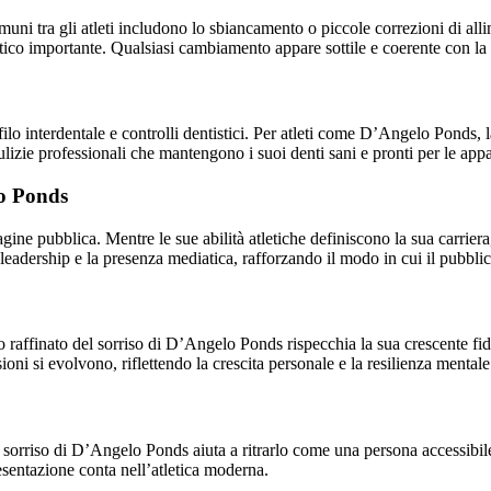
uni tra gli atleti includono lo sbiancamento o piccole correzioni di al
ico importante. Qualsiasi cambiamento appare sottile e coerente con la
lo interdentale e controlli dentistici. Per atleti come D’Angelo Ponds, l
lizie professionali che mantengono i suoi denti sani e pronti per le app
lo Ponds
ne pubblica. Mentre le sue abilità atletiche definiscono la sua carriera,
leadership e la presenza mediatica, rafforzando il modo in cui il pubblico
 raffinato del sorriso di D’Angelo Ponds rispecchia la sua crescente fidu
ioni si evolvono, riflettendo la crescita personale e la resilienza mentale
l sorriso di D’Angelo Ponds aiuta a ritrarlo come una persona accessibile
esentazione conta nell’atletica moderna.