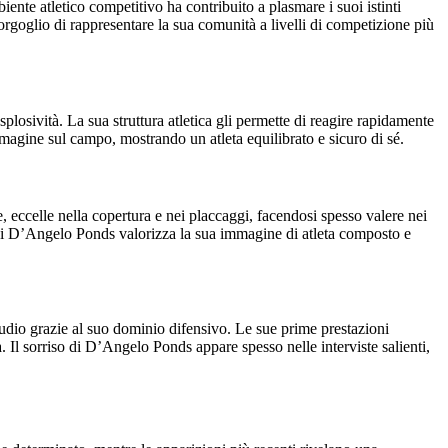
ente atletico competitivo ha contribuito a plasmare i suoi istinti
l’orgoglio di rappresentare la sua comunità a livelli di competizione più
losività. La sua struttura atletica gli permette di reagire rapidamente
mmagine sul campo, mostrando un atleta equilibrato e sicuro di sé.
, eccelle nella copertura e nei placcaggi, facendosi spesso valere nei
so di D’Angelo Ponds valorizza la sua immagine di atleta composto e
tudio grazie al suo dominio difensivo. Le sue prime prestazioni
ca. Il sorriso di D’Angelo Ponds appare spesso nelle interviste salienti,