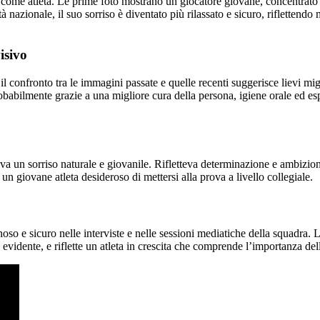
 come atleta. Le prime foto mostrano un giocatore giovane, concentrato 
à nazionale, il suo sorriso è diventato più rilassato e sicuro, riflettendo
isivo
 confronto tra le immagini passate e quelle recenti suggerisce lievi mig
babilmente grazie a una migliore cura della persona, igiene orale ed esp
 un sorriso naturale e giovanile. Rifletteva determinazione e ambizione
 giovane atleta desideroso di mettersi alla prova a livello collegiale.
so e sicuro nelle interviste e nelle sessioni mediatiche della squadra.
evidente, e riflette un atleta in crescita che comprende l’importanza del