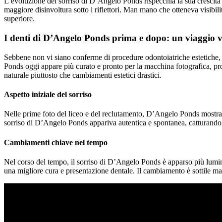
L’evoluzione del sorriso di D’Angelo Ponds rispecchia la sua crescita
maggiore disinvoltura sotto i riflettori. Man mano che otteneva visibilit
superiore.
I denti di D’Angelo Ponds prima e dopo: un viaggio v
Sebbene non vi siano conferme di procedure odontoiatriche estetiche, il
Ponds oggi appare più curato e pronto per la macchina fotografica, pro
naturale piuttosto che cambiamenti estetici drastici.
Aspetto iniziale del sorriso
Nelle prime foto del liceo e del reclutamento, D’Angelo Ponds mostrava
sorriso di D’Angelo Ponds appariva autentica e spontanea, catturando un
Cambiamenti chiave nel tempo
Nel corso del tempo, il sorriso di D’Angelo Ponds è apparso più lumino
una migliore cura e presentazione dentale. Il cambiamento è sottile ma 