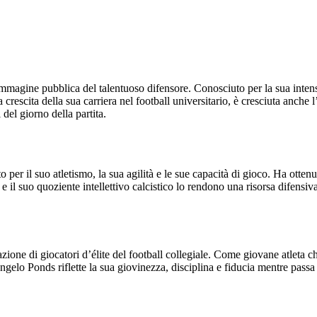
immagine pubblica del talentuoso difensore. Conosciuto per la sua inten
a crescita della sua carriera nel football universitario, è cresciuta anch
del giorno della partita.
er il suo atletismo, la sua agilità e le sue capacità di gioco. Ha otten
 e il suo quoziente intellettivo calcistico lo rendono una risorsa difensi
ne di giocatori d’élite del football collegiale. Come giovane atleta che
gelo Ponds riflette la sua giovinezza, disciplina e fiducia mentre passa 