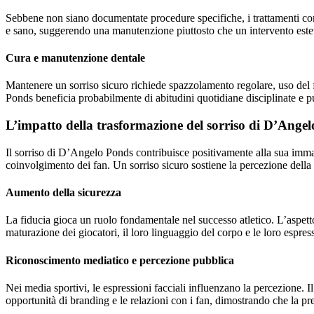
Sebbene non siano documentate procedure specifiche, i trattamenti com
e sano, suggerendo una manutenzione piuttosto che un intervento estet
Cura e manutenzione dentale
Mantenere un sorriso sicuro richiede spazzolamento regolare, uso del fi
Ponds beneficia probabilmente di abitudini quotidiane disciplinate e pu
L’impatto della trasformazione del sorriso di D’Ange
Il sorriso di D’Angelo Ponds contribuisce positivamente alla sua immagi
coinvolgimento dei fan. Un sorriso sicuro sostiene la percezione della 
Aumento della sicurezza
La fiducia gioca un ruolo fondamentale nel successo atletico. L’aspetto
maturazione dei giocatori, il loro linguaggio del corpo e le loro espress
Riconoscimento mediatico e percezione pubblica
Nei media sportivi, le espressioni facciali influenzano la percezione. I
opportunità di branding e le relazioni con i fan, dimostrando che la pr