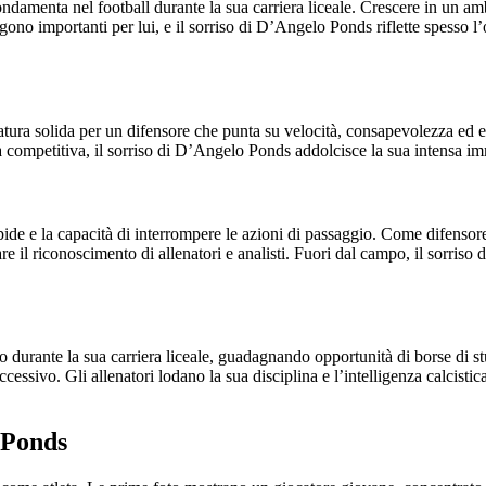
damenta nel football durante la sua carriera liceale. Crescere in un ambi
angono importanti per lui, e il sorriso di D’Angelo Ponds riflette spesso 
ura solida per un difensore che punta su velocità, consapevolezza ed esp
tà competitiva, il sorriso di D’Angelo Ponds addolcisce la sua intensa i
apide e la capacità di interrompere le azioni di passaggio. Come difensore
re il riconoscimento di allenatori e analisti. Fuori dal campo, il sorri
 durante la sua carriera liceale, guadagnando opportunità di borse di s
ccessivo. Gli allenatori lodano la sua disciplina e l’intelligenza calcisti
 Ponds