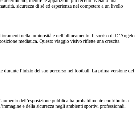
e determinato, mentre le apparizioni più recenti rivelano una
 maturità, sicurezza di sé ed esperienza nel competere a un livello
lioramenti nella luminosità e nell’allineamento. Il sorriso di D’Angelo
osizione mediatica. Questo viaggio visivo riflette una crescita
 durante l’inizio del suo percorso nel football. La prima versione del
 L’aumento dell’esposizione pubblica ha probabilmente contribuito a
l’immagine e della sicurezza negli ambienti sportivi professionali.