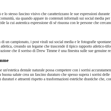
e lo stesso fascino visivo che caratterizzano le sue espressioni durante le
comunità, sia quando appare in contenuti informali sui social media per 
ile la cui autentica espressione di sé risuona con le persone che cercano 
a di un campionato, i post virali sui social media e le fotografie spontan
tletica, creando un legame che trascende il tipico rapporto atletico-tifo
zione che il sorriso di Drew Timme è una finestra sulle sue genuine reaz
imme
'estetica dentale naturale possa competere con i sorrisi accuratamente s
na buona salute crea un fascino duraturo che spesso supera i sorrisi delle
iù duraturi e attraenti rispetto a trasformazioni estetiche drastiche che, co