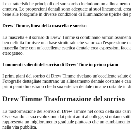
Le caratteristiche principali del suo sorriso includono un allineamento 
emotiva. Le proporzioni dentali sono adeguate ai suoi lineamenti, crea
bene alle fotografie in diverse condizioni di illuminazione tipiche dei 
Drew Timme, linea della mascella e sorriso
La mascella e il sorriso di Drew Timme si combinano armoniosamente per 
ben definita fornisce una base strutturale che valorizza l'espressione d
mascella forte con un'eccellente estetica dentale crea espressioni fac
eterogeneo.
I momenti salienti del sorriso di Drew Time in primo piano
I primi piani del sorriso di Drew Timme rivelano un'eccellente salute d
Fotografie dettagliate mostrano un allineamento dentale costante e cara
primi piani dimostrano che la sua estetica dentale rimane costante in di
Drew Timme Trasformazione del sorriso
La trasformazione del sorriso di Drew Timme nel corso della sua carrier
Osservando la sua evoluzione dai primi anni al college, si notano sott
rappresenta un miglioramento graduale piuttosto che un cambiamento dra
nella vita pubblica.