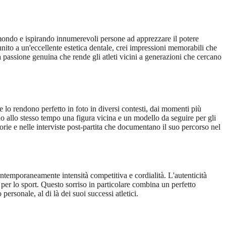
 il mondo e ispirando innumerevoli persone ad apprezzare il potere
nito a un'eccellente estetica dentale, crei impressioni memorabili che
a passione genuina che rende gli atleti vicini a generazioni che cercano
he lo rendono perfetto in foto in diversi contesti, dai momenti più
ndolo allo stesso tempo una figura vicina e un modello da seguire per gli
orie e nelle interviste post-partita che documentano il suo percorso nel
ontemporaneamente intensità competitiva e cordialità. L'autenticità
per lo sport. Questo sorriso in particolare combina un perfetto
rsonale, al di là dei suoi successi atletici.