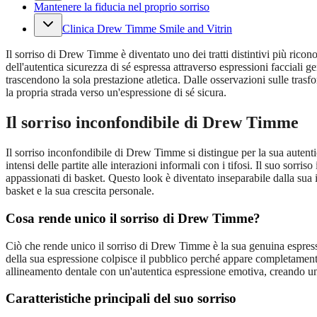
Mantenere la fiducia nel proprio sorriso
Clinica Drew Timme Smile and Vitrin
Il sorriso di Drew Timme è diventato uno dei tratti distintivi più ricon
dell'autentica sicurezza di sé espressa attraverso espressioni facciali
trascendono la sola prestazione atletica. Dalle osservazioni sulle tras
la propria strada verso un'espressione di sé sicura.
Il sorriso inconfondibile di Drew Timme
Il sorriso inconfondibile di Drew Timme si distingue per la sua autentica
intensi delle partite alle interazioni informali con i tifosi. Il suo sorr
appassionati di basket. Questo look è diventato inseparabile dalla sua i
basket e la sua crescita personale.
Cosa rende unico il sorriso di Drew Timme?
Ciò che rende unico il sorriso di Drew Timme è la sua genuina espressio
della sua espressione colpisce il pubblico perché appare completamente 
allineamento dentale con un'autentica espressione emotiva, creando un i
Caratteristiche principali del suo sorriso