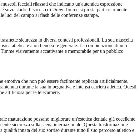
 muscoli facciali rilassati che indicano un'autentica espressione
hé sovrastarlo. Il sorriso di Drew Timme si presta particolarmente
alle luci del campo ai flash delle conferenze stampa.
rasmette sicurezza in diversi contesti professionali. La sua mascella
ma fisica atletica e a un benessere generale. La combinazione di una
Drew Timme visivamente accattivante e memorabile per un pubblico
one emotiva che non può essere facilmente replicata artificialmente.
mantenuta durante la sua impegnativa e intensa carriera atletica. Questi
e artificiosa per le telecamere.
rale maturazione possano migliorare un'estetica dentale già eccellente.
scente sicurezza sulla scena internazionale. Questa trasformazione
alità innata del suo sorriso durante tutto il suo percorso atletico e