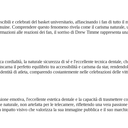
oscibili e celebrati del basket universitario, affascinando i fan di tutto
 genuine. Comprendere questo fenomeno rivela come il carisma naturale, u
formazioni alle reazioni dei fan, il sorriso di Drew Timme rappresenta un
 cordialità, la naturale sicurezza di sé e l'eccellente tecnica dentale, c
iso incarna il perfetto equilibrio tra accessibilità e carisma da star, rende
dentità di atleta, comparendo costantemente nelle celebrazioni delle vitt
ne emotiva, l'eccellente estetica dentale e la capacità di trasmettere c
naturale, non artefatta per le telecamere, riflettendo una vera passione 
mpatto visivo che valorizza la sua immagine pubblica e il suo marchio pe