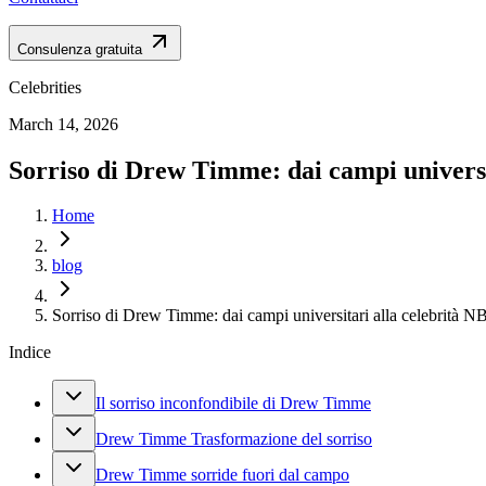
Consulenza gratuita
Celebrities
March 14, 2026
Sorriso di Drew Timme: dai campi universi
Home
blog
Sorriso di Drew Timme: dai campi universitari alla celebrità 
Indice
Il sorriso inconfondibile di Drew Timme
Drew Timme Trasformazione del sorriso
Drew Timme sorride fuori dal campo