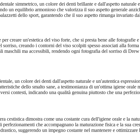
dentale simmetrico, un colore dei denti brillante e dall'aspetto naturale e
ndo un equilibrio armonioso che valorizza il suo aspetto generale anzic
palazzetti dello sport, garantendo che il suo aspetto rimanga invariato d
creare un'estetica del viso forte, che si presta bene alle fotografie e t
el sorriso, creando i contorni del viso scolpiti spesso associati alla for
ciali maschili ma accessibili, rendendo ogni fotografia del sorriso di 
entale, un colore dei denti dall'aspetto naturale e un'autentica espressi
tteristiche dello smalto sane, a testimonianza di un'ottima igiene orale 
versi contesti, indicando una qualità genuina piuttosto che una perfezion
a cestistica dimostra come una costante cura dell'igiene orale e la natu
ili perfezionamenti che accompagnano la maturazione fisica e la sua cre
stico, suggerendo un impegno costante nel mantenere e ottimizzare la qu