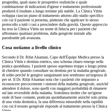
progredita, quali siano le prospettive realistiche e quale
combinazione di indicazioni d'igiene e trattamento professionale
produrrà il risultato a lungo termine più stabile. La Clinica Vitrin
sviluppa ciascun piano di trattamento attorno allo stadio specifico
con cui il paziente si presenta, piuttosto che applicare lo stesso
protocollo a tutti i casi a prescindere dalla gravità. Questo approccio
ha reso la Clinica Vitrin un nome di fiducia per i pazienti che
affrontano qualsiasi problema, dalla gengivite iniziale alla
parodontite più avanzata.
Cosa notiamo a livello clinico
Secondo il Dr. Rifat Alsaman, Capo dell'Équipe Medica presso la
Clinica Vitrin e dentista estetico, uno schema chiaro emerge nella
pratica quotidiana. I pazienti spesso aspettano troppo a lungo prima
di chiedere quando consultare un dentista per la malattia gengivale,
di solito perché le gengive sanguinanti non sembrano un'urgenza di
per sé. Il Dr. Rifat Alsaman nota che i pazienti che imparano a
riconoscere precocemente i sintomi della malattia gengivale, anziché
attendere il dolore, sono quelli con maggiori probabilità di rimanere
sul lato reversibile della malattia. Sottolinea inoltre che un'igiene
orale di base costante, praticata quotidianamente anziché solo prima
di una visita dentistica, fa una differenza misurabile nella rapidità
con cui il tessuto gengivale risponde al trattamento presso la Clinica
Vitrin.