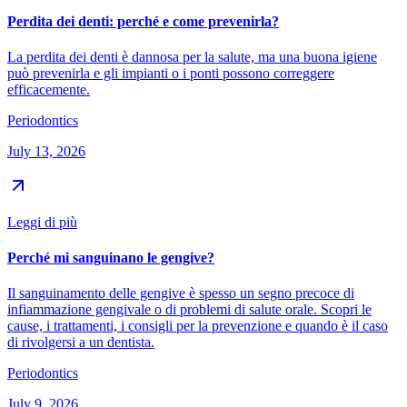
Perdita dei denti: perché e come prevenirla?
La perdita dei denti è dannosa per la salute, ma una buona igiene
può prevenirla e gli impianti o i ponti possono correggere
efficacemente.
Periodontics
July 13, 2026
Leggi di più
Perché mi sanguinano le gengive?
Il sanguinamento delle gengive è spesso un segno precoce di
infiammazione gengivale o di problemi di salute orale. Scopri le
cause, i trattamenti, i consigli per la prevenzione e quando è il caso
di rivolgersi a un dentista.
Periodontics
July 9, 2026