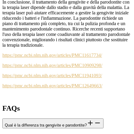
In conclusione, il trattamento della gengivite e della parodontite con
la terapia laser dipende dallo stadio e dalla gravità della malattia. La
terapia laser può aiutare efficacemente a gestire la gengivite iniziale
riducendo i batteri e l'infiammazione. La parodontite richiede un
piano di trattamento più completo, tra cui la pulizia profonda e un
mantenimento parodontale continuo. Ricerche recenti supportano
l'uso della terapia laser come coadiuvante al trattamento parodontale
convenzionale, migliorando i risultati clinici piuttosto che sostituire
la terapia tradizionale.
https://pmc.ncbi.nlm.nih.gov/articles/PMC11617734/
https://pmc.ncbi.nlm.nih.gov/articles/PMC10909298/
https://pmc.ncbi.nlm.nih.gov/articles/PMC11941093/
https://pmc.ncbi.nlm.nih.gov/articles/PMC12649663/
FAQs
Qual è la differenza tra gengivite e parodontite?