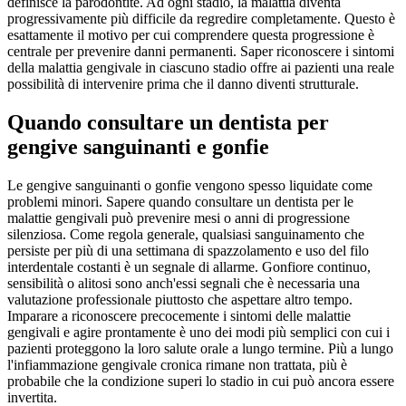
definisce la parodontite. Ad ogni stadio, la malattia diventa
progressivamente più difficile da regredire completamente. Questo è
esattamente il motivo per cui comprendere questa progressione è
centrale per prevenire danni permanenti. Saper riconoscere i sintomi
della malattia gengivale in ciascuno stadio offre ai pazienti una reale
possibilità di intervenire prima che il danno diventi strutturale.
Quando consultare un dentista per
gengive sanguinanti e gonfie
Le gengive sanguinanti o gonfie vengono spesso liquidate come
problemi minori. Sapere quando consultare un dentista per le
malattie gengivali può prevenire mesi o anni di progressione
silenziosa. Come regola generale, qualsiasi sanguinamento che
persiste per più di una settimana di spazzolamento e uso del filo
interdentale costanti è un segnale di allarme. Gonfiore continuo,
sensibilità o alitosi sono anch'essi segnali che è necessaria una
valutazione professionale piuttosto che aspettare altro tempo.
Imparare a riconoscere precocemente i sintomi delle malattie
gengivali e agire prontamente è uno dei modi più semplici con cui i
pazienti proteggono la loro salute orale a lungo termine. Più a lungo
l'infiammazione gengivale cronica rimane non trattata, più è
probabile che la condizione superi lo stadio in cui può ancora essere
invertita.