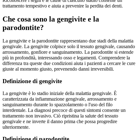
Riconoscere i segni e le cause di ciascuno stadio consente un
trattamento tempestivo e aiuta a prevenire la perdita dei denti.
Che cosa sono la gengivite e la
parodontite?
La gengivite e la parodontite rappresentano due stadi della malattia
gengivale. La gengivite colpisce solo il tessuto gengivale, causando
arrossamento, gonfiore e sanguinamento. La parodontite si estende
più in profondità, interessando osso e legamenti. Comprendere la
differenza tra queste due condizioni aiuta i pazienti a cercare le cure
giuste al momento giusto, prevenendo danni irreversibili.
Definizione di gengivite
La gengivite è lo stadio iniziale della malattia gengivale. È
caratterizzata da infiammazione gengivale, arrossamento e
sanguinamento durante lo spazzolamento o l'uso del filo
interdentale. La diagnosi precoce di questi sintomi consente un
trattamento non invasivo. Ciò ripristina la salute del tessuto
gengivale e ne inverte il danno prima che possa progredire
ulteriormente.
Definizione di parodontite