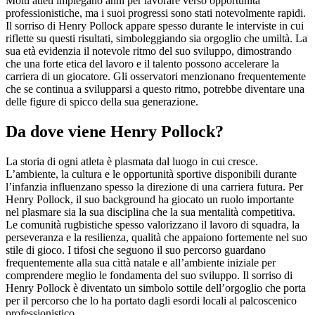
Molti atleti impiegano anni per lavorare verso opportunità
professionistiche, ma i suoi progressi sono stati notevolmente rapidi.
Il sorriso di Henry Pollock appare spesso durante le interviste in cui
riflette su questi risultati, simboleggiando sia orgoglio che umiltà. La
sua età evidenzia il notevole ritmo del suo sviluppo, dimostrando
che una forte etica del lavoro e il talento possono accelerare la
carriera di un giocatore. Gli osservatori menzionano frequentemente
che se continua a svilupparsi a questo ritmo, potrebbe diventare una
delle figure di spicco della sua generazione.
Da dove viene Henry Pollock?
La storia di ogni atleta è plasmata dal luogo in cui cresce.
L’ambiente, la cultura e le opportunità sportive disponibili durante
l’infanzia influenzano spesso la direzione di una carriera futura. Per
Henry Pollock, il suo background ha giocato un ruolo importante
nel plasmare sia la sua disciplina che la sua mentalità competitiva.
Le comunità rugbistiche spesso valorizzano il lavoro di squadra, la
perseveranza e la resilienza, qualità che appaiono fortemente nel suo
stile di gioco. I tifosi che seguono il suo percorso guardano
frequentemente alla sua città natale e all’ambiente iniziale per
comprendere meglio le fondamenta del suo sviluppo. Il sorriso di
Henry Pollock è diventato un simbolo sottile dell’orgoglio che porta
per il percorso che lo ha portato dagli esordi locali al palcoscenico
professionistico.