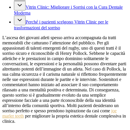
Vitrin Clinic: Migliorare i Sorrisi con la Cura Dentale
Moderna
Perché i pazienti scelgono Vitrin Clinic per le
trasformazioni del sorriso
L’ascesa dei giovani atleti spesso arriva accompagnata da tratti
memorabili che catturano l’attenzione del pubblico. Per gli
appassionati di talenti emergenti del rugby, uno di questi tratti è il
sorriso sicuro e riconoscibile di Henry Pollock. Sebbene le capacità
atletiche e le prestazioni in campo dominino solitamente le
conversazioni, le espressioni e la personalità possono diventare parti
altrettanto potenti dell’immagine di un atleta. Nel caso di Pollock, la
sua calma sicurezza e il carisma naturale si riflettono frequentemente
nelle sue espressioni durante le partite e le interviste. Sostenitori e
commentatori hanno iniziato ad associare il suo comportamento
rilassato a una mentalità positiva e determinata. Di conseguenza,
questo sorriso si è gradualmente evoluto da una semplice
espressione facciale a una parte riconoscibile della sua identità
all’interno della comunità sportiva. Molti pazienti desiderano un
sorriso perfetto e spesso prendono ispirazione da casi come
joe
marler teeth
per migliorare la propria estetica dentale complessiva in
clinica.