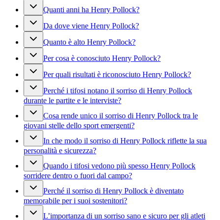
Quanti anni ha Henry Pollock?
Da dove viene Henry Pollock?
Quanto è alto Henry Pollock?
Per cosa è conosciuto Henry Pollock?
Per quali risultati è riconosciuto Henry Pollock?
Perché i tifosi notano il sorriso di Henry Pollock
durante le partite e le interviste?
Cosa rende unico il sorriso di Henry Pollock tra le
giovani stelle dello sport emergenti?
In che modo il sorriso di Henry Pollock riflette la sua
personalità e sicurezza?
Quando i tifosi vedono più spesso Henry Pollock
sorridere dentro o fuori dal campo?
Perché il sorriso di Henry Pollock è diventato
memorabile per i suoi sostenitori?
L’importanza di un sorriso sano e sicuro per gli atleti