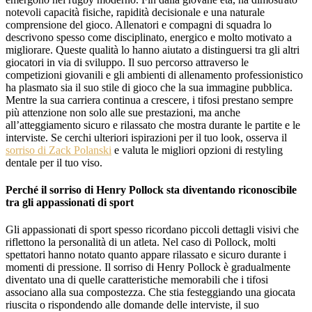
notevoli capacità fisiche, rapidità decisionale e una naturale
comprensione del gioco. Allenatori e compagni di squadra lo
descrivono spesso come disciplinato, energico e molto motivato a
migliorare. Queste qualità lo hanno aiutato a distinguersi tra gli altri
giocatori in via di sviluppo. Il suo percorso attraverso le
competizioni giovanili e gli ambienti di allenamento professionistico
ha plasmato sia il suo stile di gioco che la sua immagine pubblica.
Mentre la sua carriera continua a crescere, i tifosi prestano sempre
più attenzione non solo alle sue prestazioni, ma anche
all’atteggiamento sicuro e rilassato che mostra durante le partite e le
interviste. Se cerchi ulteriori ispirazioni per il tuo look, osserva il
sorriso di Zack Polanski
e valuta le migliori opzioni di restyling
dentale per il tuo viso.
Perché il sorriso di Henry Pollock sta diventando riconoscibile
tra gli appassionati di sport
Gli appassionati di sport spesso ricordano piccoli dettagli visivi che
riflettono la personalità di un atleta. Nel caso di Pollock, molti
spettatori hanno notato quanto appare rilassato e sicuro durante i
momenti di pressione. Il sorriso di Henry Pollock è gradualmente
diventato una di quelle caratteristiche memorabili che i tifosi
associano alla sua compostezza. Che stia festeggiando una giocata
riuscita o rispondendo alle domande delle interviste, il suo