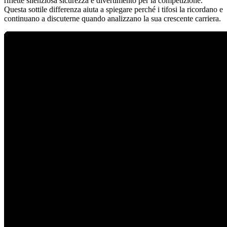
riflette silenziosa sicurezza e divertimento per la competizione.
Questa sottile differenza aiuta a spiegare perché i tifosi la ricordano e
continuano a discuterne quando analizzano la sua crescente carriera.