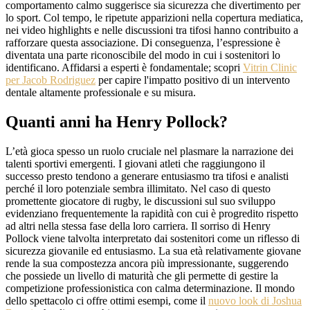
comportamento calmo suggerisce sia sicurezza che divertimento per
lo sport. Col tempo, le ripetute apparizioni nella copertura mediatica,
nei video highlights e nelle discussioni tra tifosi hanno contribuito a
rafforzare questa associazione. Di conseguenza, l’espressione è
diventata una parte riconoscibile del modo in cui i sostenitori lo
identificano. Affidarsi a esperti è fondamentale; scopri
Vitrin Clinic
per Jacob Rodriguez
per capire l'impatto positivo di un intervento
dentale altamente professionale e su misura.
Quanti anni ha Henry Pollock?
L’età gioca spesso un ruolo cruciale nel plasmare la narrazione dei
talenti sportivi emergenti. I giovani atleti che raggiungono il
successo presto tendono a generare entusiasmo tra tifosi e analisti
perché il loro potenziale sembra illimitato. Nel caso di questo
promettente giocatore di rugby, le discussioni sul suo sviluppo
evidenziano frequentemente la rapidità con cui è progredito rispetto
ad altri nella stessa fase della loro carriera. Il sorriso di Henry
Pollock viene talvolta interpretato dai sostenitori come un riflesso di
sicurezza giovanile ed entusiasmo. La sua età relativamente giovane
rende la sua compostezza ancora più impressionante, suggerendo
che possiede un livello di maturità che gli permette di gestire la
competizione professionistica con calma determinazione. Il mondo
dello spettacolo ci offre ottimi esempi, come il
nuovo look di Joshua