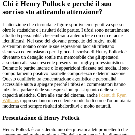
Chi è Henry Pollock e perché il suo
sorriso sta attirando attenzione?
L’attenzione che circonda le figure sportive emergenti va spesso
oltre le statistiche e i risultati delle partite. I tifosi sono naturalmente
attratti da personalità che sembrano autentiche e con cui è facile
identificarsi. Nel caso del giovane prospetto del rugby, molti
sostenitori notano come le sue espressioni facciali riflettano
sicurezza ed entusiasmo per il gioco. Il sorriso di Henry Pollock è
diventato un dettaglio sottile ma memorabile che gli spettatori
associano alla sua crescente presenza nel rugby professionistico.
Durante le partite intense o le apparizioni rilassate nei media, il suo
comportamento positivo trasmette compostezza e determinazione.
Questo equilibrio tra concentrazione agonistica e personalità
accessibile aiuta a spiegare perché i tifosi e i commentatori hanno
iniziato a parlare delle sue espressioni quasi quanto delle sue
capacità atletiche. Oltre alle star del cinema, anche
i denti di Ryan
Williams
rappresentano un eccellente modello di come l'odontoiatria
moderna crei sempre risultati sbalorditivi e molto naturali.
Presentazione di Henry Pollock
Henry Pollock è considerato uno dei giovani atleti promettenti che
emergono nel rugby moderno. Fin dalla giovane età, ha dimostrato