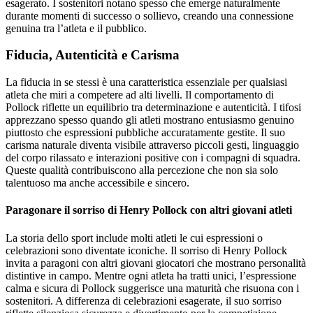
esagerato. I sostenitori notano spesso che emerge naturalmente
durante momenti di successo o sollievo, creando una connessione
genuina tra l’atleta e il pubblico.
Fiducia, Autenticità e Carisma
La fiducia in se stessi è una caratteristica essenziale per qualsiasi
atleta che miri a competere ad alti livelli. Il comportamento di
Pollock riflette un equilibrio tra determinazione e autenticità. I tifosi
apprezzano spesso quando gli atleti mostrano entusiasmo genuino
piuttosto che espressioni pubbliche accuratamente gestite. Il suo
carisma naturale diventa visibile attraverso piccoli gesti, linguaggio
del corpo rilassato e interazioni positive con i compagni di squadra.
Queste qualità contribuiscono alla percezione che non sia solo
talentuoso ma anche accessibile e sincero.
Paragonare il sorriso di Henry Pollock con altri giovani atleti
La storia dello sport include molti atleti le cui espressioni o
celebrazioni sono diventate iconiche. Il sorriso di Henry Pollock
invita a paragoni con altri giovani giocatori che mostrano personalità
distintive in campo. Mentre ogni atleta ha tratti unici, l’espressione
calma e sicura di Pollock suggerisce una maturità che risuona con i
sostenitori. A differenza di celebrazioni esagerate, il suo sorriso