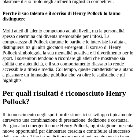
plasmare il suo ruolo negli ambienti rugbistici competitivi.
Perché il suo talento e il sorriso di Henry Pollock lo fanno
distinguere
Molti atleti di talento competono ad alti livelli, ma la personalità
spesso determina chi diventa memorabile per i tifosi. La
compostezza di Pollock durante le partite e le interviste lo aiuta a
distinguersi tra gli altri giocatori emergenti. Il sorriso di Henry
Pollock simboleggia la sua mentalità positiva e il divertimento per lo
sport. I sostenitori tendono a ricordare gli atleti che mostrano sia
abilità che autenticità, e il suo comportamento rilassato lo rende
accessibile a tifosi e media. Col tempo, queste caratteristiche aiutano
a plasmare un’immagine pubblica che va oltre le statistiche e gli
highlights.
Per quali risultati è riconosciuto Henry
Pollock?
Il riconoscimento negli sport professionistici si sviluppa tipicamente
attraverso una combinazione di prestazione, dedizione e costanza.
Per giocatori emergenti come Henry Pollock, ogni stagione presenta
nuove opportunità per dimostrare crescita e contribuire al successo
della squadra. Tifosi e analisti osservano attentamente queste tappe