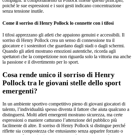
compagni. Il comportamento di Pollock riflette questo principio,
poiché le sue espressioni e i suoi gesti indicano concentrazione
senza tensione inutile.
Come il sorriso di Henry Pollock lo connette con i tifosi
I tifosi apprezzano gli atleti che appaiono genuini e accessibili. Il
sorriso di Henry Pollock crea un senso di connessione tra il
giocatore e i sostenitori che guardano dagli stadi o dagli schermi.
Quando gli atleti mostrano emozioni autentiche, ricorda agli
spettatori che la competizione non riguarda solo la vittoria ma anche
la passione e il divertimento per lo sport.
Cosa rende unico il sorriso di Henry
Pollock tra le giovani stelle dello sport
emergenti?
In un ambiente sportivo competitivo pieno di giovani giocatori di
talento, l’individualità spesso diventa il fattore che aiuta qualcuno a
distinguersi. Molti atleti emergenti mostrano sicurezza, ma certe
espressioni o maniere catturano l’attenzione del pubblico più
facilmente di altre. Il sorriso di Henry Pollock si distingue perché
riflette sia compostezza che entusiasmo senza apparire forzato o