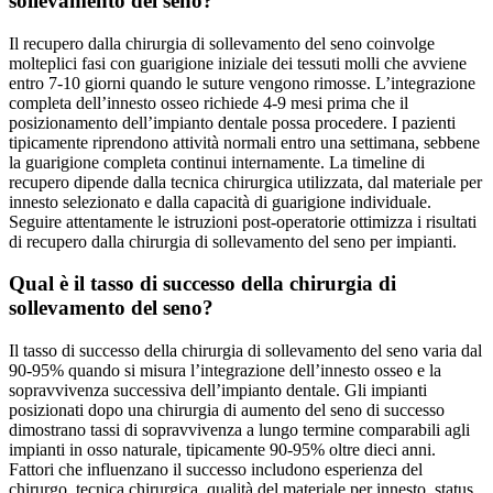
sollevamento del seno?
Il recupero dalla chirurgia di sollevamento del seno coinvolge
molteplici fasi con guarigione iniziale dei tessuti molli che avviene
entro 7-10 giorni quando le suture vengono rimosse. L’integrazione
completa dell’innesto osseo richiede 4-9 mesi prima che il
posizionamento dell’impianto dentale possa procedere. I pazienti
tipicamente riprendono attività normali entro una settimana, sebbene
la guarigione completa continui internamente. La timeline di
recupero dipende dalla tecnica chirurgica utilizzata, dal materiale per
innesto selezionato e dalla capacità di guarigione individuale.
Seguire attentamente le istruzioni post-operatorie ottimizza i risultati
di recupero dalla chirurgia di sollevamento del seno per impianti.
Qual è il tasso di successo della chirurgia di
sollevamento del seno?
Il tasso di successo della chirurgia di sollevamento del seno varia dal
90-95% quando si misura l’integrazione dell’innesto osseo e la
sopravvivenza successiva dell’impianto dentale. Gli impianti
posizionati dopo una chirurgia di aumento del seno di successo
dimostrano tassi di sopravvivenza a lungo termine comparabili agli
impianti in osso naturale, tipicamente 90-95% oltre dieci anni.
Fattori che influenzano il successo includono esperienza del
chirurgo, tecnica chirurgica, qualità del materiale per innesto, status