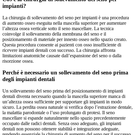
impianti?
La chirurgia di sollevamento del seno per impianti è una procedura
di aumento osseo eseguita nella mascella superiore per aumentare
l’altezza ossea verticale sotto il seno mascellare. La tecnica
coinvolge il sollevamento della membrana del seno e il
posizionamento di materiale per innesto osseo nello spazio creato.
Questa procedura consente ai pazienti con osso insufficiente di
ricevere impianti dentali con successo. La chirurgia affronta
limitazioni anatomiche causate dall’espansione del seno o dalla
risorzione ossea.
Perché è necessario un sollevamento del seno prima
degli impianti dentali
Un sollevamento del seno prima del posizionamento di impianti
dentali diventa necessario quando la mascella superiore manca di
un’altezza ossea sufficiente per supportare gli impianti in modo
sicuro. La perdita ossea naturale si verifica dopo l’estrazione dentale,
la malattia parodontale o l’uso prolungato di protesi. Il seno
mascellare si espande naturalmente nello spazio precedentemente
occupato dalle radici dentali. Senza osso adeguato, gli impianti
dentali non possono ottenere stabilità e integrazione adeguate,
rendendo essenziale la chirurgia di aumento del seno per il successo