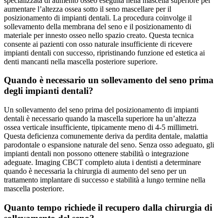
specializzata di aumento osseo eseguita nella mascella superiore per
aumentare l’altezza ossea sotto il seno mascellare per il
posizionamento di impianti dentali. La procedura coinvolge il
sollevamento della membrana del seno e il posizionamento di
materiale per innesto osseo nello spazio creato. Questa tecnica
consente ai pazienti con osso naturale insufficiente di ricevere
impianti dentali con successo, ripristinando funzione ed estetica ai
denti mancanti nella mascella posteriore superiore.
Quando è necessario un sollevamento del seno prima
degli impianti dentali?
Un sollevamento del seno prima del posizionamento di impianti
dentali è necessario quando la mascella superiore ha un’altezza
ossea verticale insufficiente, tipicamente meno di 4-5 millimetri.
Questa deficienza comunemente deriva da perdita dentale, malattia
parodontale o espansione naturale del seno. Senza osso adeguato, gli
impianti dentali non possono ottenere stabilità o integrazione
adeguate. Imaging CBCT completo aiuta i dentisti a determinare
quando è necessaria la chirurgia di aumento del seno per un
trattamento implantare di successo e stabilità a lungo termine nella
mascella posteriore.
Quanto tempo richiede il recupero dalla chirurgia di