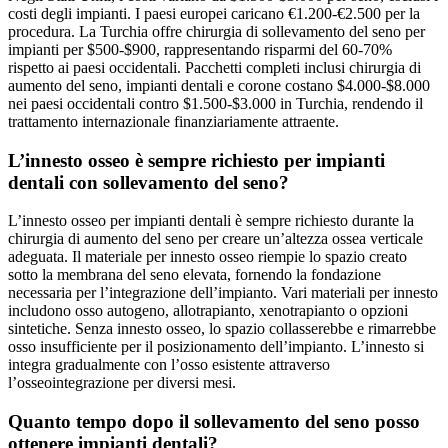
costi degli impianti. I paesi europei caricano €1.200-€2.500 per la
procedura. La Turchia offre chirurgia di sollevamento del seno per
impianti per $500-$900, rappresentando risparmi del 60-70%
rispetto ai paesi occidentali. Pacchetti completi inclusi chirurgia di
aumento del seno, impianti dentali e corone costano $4.000-$8.000
nei paesi occidentali contro $1.500-$3.000 in Turchia, rendendo il
trattamento internazionale finanziariamente attraente.
L’innesto osseo è sempre richiesto per impianti
dentali con sollevamento del seno?
L’innesto osseo per impianti dentali è sempre richiesto durante la
chirurgia di aumento del seno per creare un’altezza ossea verticale
adeguata. Il materiale per innesto osseo riempie lo spazio creato
sotto la membrana del seno elevata, fornendo la fondazione
necessaria per l’integrazione dell’impianto. Vari materiali per innesto
includono osso autogeno, allotrapianto, xenotrapianto o opzioni
sintetiche. Senza innesto osseo, lo spazio collasserebbe e rimarrebbe
osso insufficiente per il posizionamento dell’impianto. L’innesto si
integra gradualmente con l’osso esistente attraverso
l’osseointegrazione per diversi mesi.
Quanto tempo dopo il sollevamento del seno posso
ottenere impianti dentali?