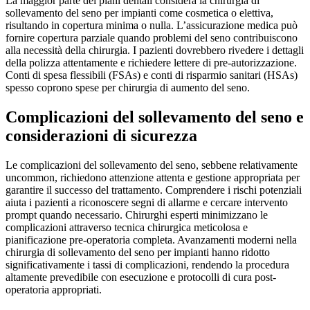
La maggior parte dei piani dentali considera la chirurgia di
sollevamento del seno per impianti come cosmetica o elettiva,
risultando in copertura minima o nulla. L’assicurazione medica può
fornire copertura parziale quando problemi del seno contribuiscono
alla necessità della chirurgia. I pazienti dovrebbero rivedere i dettagli
della polizza attentamente e richiedere lettere di pre-autorizzazione.
Conti di spesa flessibili (FSAs) e conti di risparmio sanitari (HSAs)
spesso coprono spese per chirurgia di aumento del seno.
Complicazioni del sollevamento del seno e
considerazioni di sicurezza
Le complicazioni del sollevamento del seno, sebbene relativamente
uncommon, richiedono attenzione attenta e gestione appropriata per
garantire il successo del trattamento. Comprendere i rischi potenziali
aiuta i pazienti a riconoscere segni di allarme e cercare intervento
prompt quando necessario. Chirurghi esperti minimizzano le
complicazioni attraverso tecnica chirurgica meticolosa e
pianificazione pre-operatoria completa. Avanzamenti moderni nella
chirurgia di sollevamento del seno per impianti hanno ridotto
significativamente i tassi di complicazioni, rendendo la procedura
altamente prevedibile con esecuzione e protocolli di cura post-
operatoria appropriati.