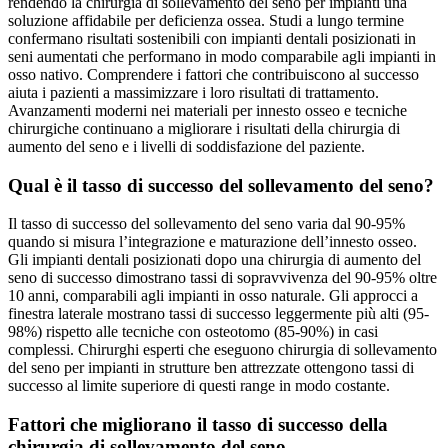
rendendo la chirurgia di sollevamento del seno per impianti una
soluzione affidabile per deficienza ossea. Studi a lungo termine
confermano risultati sostenibili con impianti dentali posizionati in
seni aumentati che performano in modo comparabile agli impianti in
osso nativo. Comprendere i fattori che contribuiscono al successo
aiuta i pazienti a massimizzare i loro risultati di trattamento.
Avanzamenti moderni nei materiali per innesto osseo e tecniche
chirurgiche continuano a migliorare i risultati della chirurgia di
aumento del seno e i livelli di soddisfazione del paziente.
Qual è il tasso di successo del sollevamento del seno?
Il tasso di successo del sollevamento del seno varia dal 90-95%
quando si misura l’integrazione e maturazione dell’innesto osseo.
Gli impianti dentali posizionati dopo una chirurgia di aumento del
seno di successo dimostrano tassi di sopravvivenza del 90-95% oltre
10 anni, comparabili agli impianti in osso naturale. Gli approcci a
finestra laterale mostrano tassi di successo leggermente più alti (95-
98%) rispetto alle tecniche con osteotomo (85-90%) in casi
complessi. Chirurghi esperti che eseguono chirurgia di sollevamento
del seno per impianti in strutture ben attrezzate ottengono tassi di
successo al limite superiore di questi range in modo costante.
Fattori che migliorano il tasso di successo della
chirurgia di sollevamento del seno