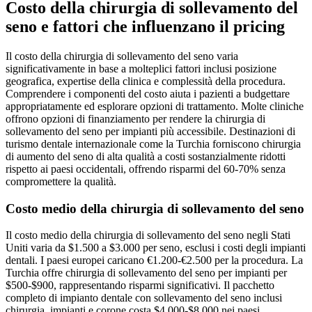
Costo della chirurgia di sollevamento del
seno e fattori che influenzano il pricing
Il costo della chirurgia di sollevamento del seno varia
significativamente in base a molteplici fattori inclusi posizione
geografica, expertise della clinica e complessità della procedura.
Comprendere i componenti del costo aiuta i pazienti a budgettare
appropriatamente ed esplorare opzioni di trattamento. Molte cliniche
offrono opzioni di finanziamento per rendere la chirurgia di
sollevamento del seno per impianti più accessibile. Destinazioni di
turismo dentale internazionale come la Turchia forniscono chirurgia
di aumento del seno di alta qualità a costi sostanzialmente ridotti
rispetto ai paesi occidentali, offrendo risparmi del 60-70% senza
compromettere la qualità.
Costo medio della chirurgia di sollevamento del seno
Il costo medio della chirurgia di sollevamento del seno negli Stati
Uniti varia da $1.500 a $3.000 per seno, esclusi i costi degli impianti
dentali. I paesi europei caricano €1.200-€2.500 per la procedura. La
Turchia offre chirurgia di sollevamento del seno per impianti per
$500-$900, rappresentando risparmi significativi. Il pacchetto
completo di impianto dentale con sollevamento del seno inclusi
chirurgia, impianti e corone costa $4.000-$8.000 nei paesi