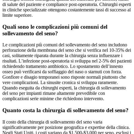
di salute del paziente e compliance post-operatoria. Chirurghi esperti
in cliniche specializzate ottengono costantemente tassi di successo al
limite superiore.
Quali sono le complicazioni più comuni del
sollevamento del seno?
Le complicazioni più comuni del sollevamento del seno includono
perforazione della membrana del seno che si verifica nel 10-35% dei
casi, solitamente riparata durante la chirurgia senza influenzare i
risultati. L’infezione post-operatoria si sviluppa nel 2-5% dei pazienti
richiedendo trattamento antibiotico. Lo spostamento dell’innesto
osseo può verificarsi da soffiaggio del naso o starnuti con forza.
Gonfiore e disagio temporanei sono risposte normali piuttosto che
vere complicazioni. La sinusite cronica si sviluppa raramente.
Quando eseguita da chirurghi esperti, la chirurgia di sollevamento
del seno per impianti rimane altamente prevedibile con
complicazioni serie minime che richiedono intervento.
Quanto costa la chirurgia di sollevamento del seno?
Il costo della chirurgia di sollevamento del seno varia
significativamente per posizione geografica e expertise della clinica.
Negli Stati Uniti, i costi variano da $1.500-$3.000 per seno, esclusi i