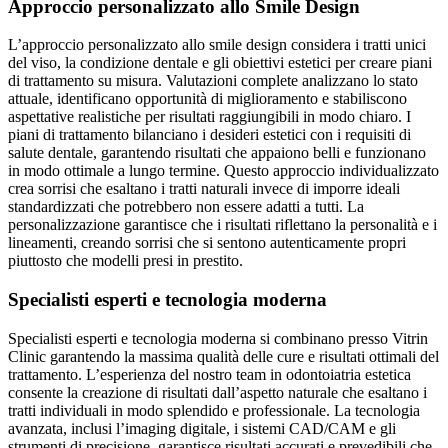
Approccio personalizzato allo Smile Design
L’approccio personalizzato allo smile design considera i tratti unici
del viso, la condizione dentale e gli obiettivi estetici per creare piani
di trattamento su misura. Valutazioni complete analizzano lo stato
attuale, identificano opportunità di miglioramento e stabiliscono
aspettative realistiche per risultati raggiungibili in modo chiaro. I
piani di trattamento bilanciano i desideri estetici con i requisiti di
salute dentale, garantendo risultati che appaiono belli e funzionano
in modo ottimale a lungo termine. Questo approccio individualizzato
crea sorrisi che esaltano i tratti naturali invece di imporre ideali
standardizzati che potrebbero non essere adatti a tutti. La
personalizzazione garantisce che i risultati riflettano la personalità e i
lineamenti, creando sorrisi che si sentono autenticamente propri
piuttosto che modelli presi in prestito.
Specialisti esperti e tecnologia moderna
Specialisti esperti e tecnologia moderna si combinano presso Vitrin
Clinic garantendo la massima qualità delle cure e risultati ottimali del
trattamento. L’esperienza del nostro team in odontoiatria estetica
consente la creazione di risultati dall’aspetto naturale che esaltano i
tratti individuali in modo splendido e professionale. La tecnologia
avanzata, inclusi l’imaging digitale, i sistemi CAD/CAM e gli
strumenti di precisione, garantisce risultati accurati e prevedibili che