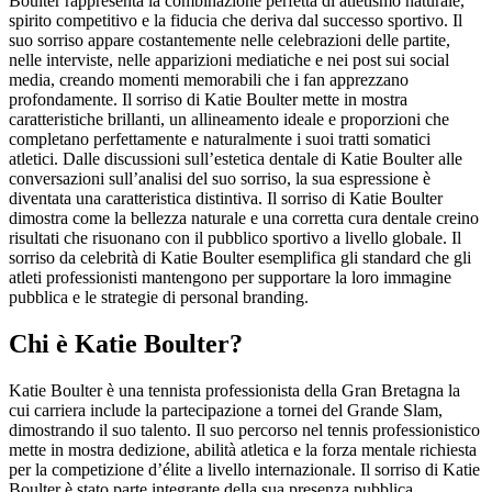
Boulter rappresenta la combinazione perfetta di atletismo naturale,
spirito competitivo e la fiducia che deriva dal successo sportivo. Il
suo sorriso appare costantemente nelle celebrazioni delle partite,
nelle interviste, nelle apparizioni mediatiche e nei post sui social
media, creando momenti memorabili che i fan apprezzano
profondamente. Il sorriso di Katie Boulter mette in mostra
caratteristiche brillanti, un allineamento ideale e proporzioni che
completano perfettamente e naturalmente i suoi tratti somatici
atletici. Dalle discussioni sull’estetica dentale di Katie Boulter alle
conversazioni sull’analisi del suo sorriso, la sua espressione è
diventata una caratteristica distintiva. Il sorriso di Katie Boulter
dimostra come la bellezza naturale e una corretta cura dentale creino
risultati che risuonano con il pubblico sportivo a livello globale. Il
sorriso da celebrità di Katie Boulter esemplifica gli standard che gli
atleti professionisti mantengono per supportare la loro immagine
pubblica e le strategie di personal branding.
Chi è Katie Boulter?
Katie Boulter è una tennista professionista della Gran Bretagna la
cui carriera include la partecipazione a tornei del Grande Slam,
dimostrando il suo talento. Il suo percorso nel tennis professionistico
mette in mostra dedizione, abilità atletica e la forza mentale richiesta
per la competizione d’élite a livello internazionale. Il sorriso di Katie
Boulter è stato parte integrante della sua presenza pubblica,