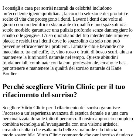
I consigli a casa per sorrisi naturali da celebrità includono
un’eccellente igiene quotidiana, la corretta selezione dei prodotti e
scelte di vita che proteggono i denti. Lavare i denti due volte al
giorno con un dentifricio sbiancante di qualità e uno spazzolino a
setole morbide garantisce una pulizia profonda senza danneggiare lo
smalto o le gengive. L’uso quotidiano del filo interdentale rimuove
placca e residui tra i denti dove lo spazzolino da solo non può
prevenire efficacemente i problemi. Limitare cibi e bevande che
macchiano, tra cui caffè, tè, vino rosso e frutti di bosco scuri, aiuta a
mantenere la luminosità naturale nel tempo. Queste abitudini
fondamentali, combinate con la cura professionale, creano le basi
per ottenere e mantenere la qualità del sorriso naturale di Katie
Boulter.
Perché scegliere Vitrin Clinic per il tuo
rifacimento del sorriso?
Scegliere Vitrin Clinic per il rifacimento del sorriso garantisce
l’accesso a un’esperienza avanzata di estetica dentale e a una cura
personalizzata durante tutto il percorso. Il nostro approccio completo
combina tecnologia all’avanguardia con una visione artistica,
creando risultati che esaltano la bellezza naturale e la fiducia in
modo sostenibile. Vitrin Clinic comprende che ogni sorriso è unico e