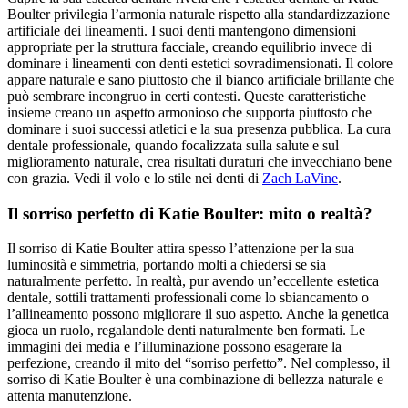
Boulter privilegia l’armonia naturale rispetto alla standardizzazione
artificiale dei lineamenti. I suoi denti mantengono dimensioni
appropriate per la struttura facciale, creando equilibrio invece di
dominare i lineamenti con denti estetici sovradimensionati. Il colore
appare naturale e sano piuttosto che il bianco artificiale brillante che
può sembrare incongruo in certi contesti. Queste caratteristiche
insieme creano un aspetto armonioso che supporta piuttosto che
dominare i suoi successi atletici e la sua presenza pubblica. La cura
dentale professionale, quando focalizzata sulla salute e sul
miglioramento naturale, crea risultati duraturi che invecchiano bene
con grazia.
Vedi il volo e lo stile nei denti di
Zach LaVine
.
Il sorriso perfetto di Katie Boulter: mito o realtà?
Il sorriso di Katie Boulter attira spesso l’attenzione per la sua
luminosità e simmetria, portando molti a chiedersi se sia
naturalmente perfetto. In realtà, pur avendo un’eccellente estetica
dentale, sottili trattamenti professionali come lo sbiancamento o
l’allineamento possono migliorare il suo aspetto. Anche la genetica
gioca un ruolo, regalandole denti naturalmente ben formati. Le
immagini dei media e l’illuminazione possono esagerare la
perfezione, creando il mito del “sorriso perfetto”. Nel complesso, il
sorriso di Katie Boulter è una combinazione di bellezza naturale e
attenta manutenzione.