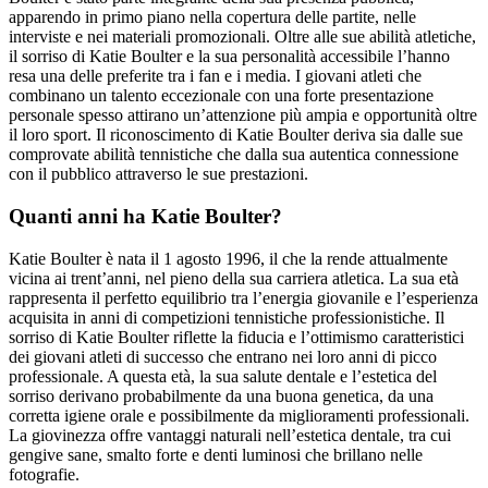
apparendo in primo piano nella copertura delle partite, nelle
interviste e nei materiali promozionali. Oltre alle sue abilità atletiche,
il sorriso di Katie Boulter e la sua personalità accessibile l’hanno
resa una delle preferite tra i fan e i media. I giovani atleti che
combinano un talento eccezionale con una forte presentazione
personale spesso attirano un’attenzione più ampia e opportunità oltre
il loro sport. Il riconoscimento di Katie Boulter deriva sia dalle sue
comprovate abilità tennistiche che dalla sua autentica connessione
con il pubblico attraverso le sue prestazioni.
Quanti anni ha Katie Boulter?
Katie Boulter è nata il 1 agosto 1996, il che la rende attualmente
vicina ai trent’anni, nel pieno della sua carriera atletica. La sua età
rappresenta il perfetto equilibrio tra l’energia giovanile e l’esperienza
acquisita in anni di competizioni tennistiche professionistiche. Il
sorriso di Katie Boulter riflette la fiducia e l’ottimismo caratteristici
dei giovani atleti di successo che entrano nei loro anni di picco
professionale. A questa età, la sua salute dentale e l’estetica del
sorriso derivano probabilmente da una buona genetica, da una
corretta igiene orale e possibilmente da miglioramenti professionali.
La giovinezza offre vantaggi naturali nell’estetica dentale, tra cui
gengive sane, smalto forte e denti luminosi che brillano nelle
fotografie.