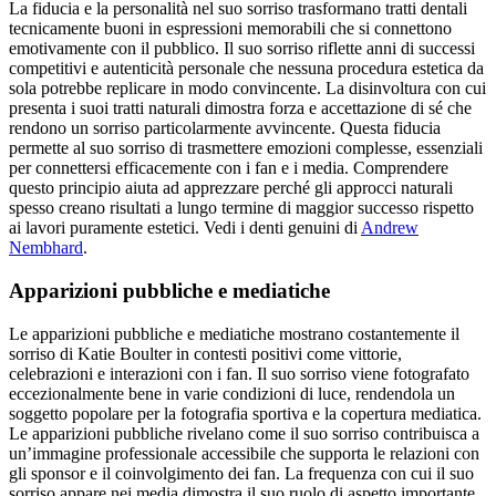
La fiducia e la personalità nel suo sorriso trasformano tratti dentali
tecnicamente buoni in espressioni memorabili che si connettono
emotivamente con il pubblico. Il suo sorriso riflette anni di successi
competitivi e autenticità personale che nessuna procedura estetica da
sola potrebbe replicare in modo convincente. La disinvoltura con cui
presenta i suoi tratti naturali dimostra forza e accettazione di sé che
rendono un sorriso particolarmente avvincente. Questa fiducia
permette al suo sorriso di trasmettere emozioni complesse, essenziali
per connettersi efficacemente con i fan e i media. Comprendere
questo principio aiuta ad apprezzare perché gli approcci naturali
spesso creano risultati a lungo termine di maggior successo rispetto
ai lavori puramente estetici.
Vedi i denti genuini di
Andrew
Nembhard
.
Apparizioni pubbliche e mediatiche
Le apparizioni pubbliche e mediatiche mostrano costantemente il
sorriso di Katie Boulter in contesti positivi come vittorie,
celebrazioni e interazioni con i fan. Il suo sorriso viene fotografato
eccezionalmente bene in varie condizioni di luce, rendendola un
soggetto popolare per la fotografia sportiva e la copertura mediatica.
Le apparizioni pubbliche rivelano come il suo sorriso contribuisca a
un’immagine professionale accessibile che supporta le relazioni con
gli sponsor e il coinvolgimento dei fan. La frequenza con cui il suo
sorriso appare nei media dimostra il suo ruolo di aspetto importante