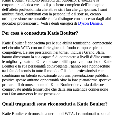
Katie Boulter, vengono percepiti dal pubblico. L’altezza e la
corporatura atletica creano il pacchetto completo dell’immagine
dell’atleta professionista che attrae sia i fan che gli sponsor. I suoi
attributi fisici, combinati con la personalità e il sorriso, creano
un’impressione memorabile che la distingue con successo dagli altri
giocatori professionisti.
Vedi i denti energici di
Dyson Daniels
.
Per cosa è conosciuta Katie Boulter?
Katie Boulter è conosciuta per le sue abilità tennistiche, competendo
nel circuito WTA con un forte gioco da fondo campo e spirito
competitivo. Le sue prestazioni nei tornei, inclusi i Grand Slam,
hanno dimostrato la sua capacità di competere a livelli d’élite contro
le migliori giocatrici. Oltre alle sue abilità sportive, il sorriso di Katie
Boulter e la sua personalità coinvolgente l’hanno resa riconoscibile
tra i fan del tennis in tutto il mondo. Gli atleti professionisti che
combinano un talento eccezionale con una presentazione pubblica
positiva spesso attirano opportunità oltre la loro piattaforma sportiva
primaria. Il riconoscimento di Katie Boulter deriva sia dalle sue
comprovate abilità tennistiche che dalla sua autentica connessione
con i fan attraverso le sue prestazioni.
Quali traguardi sono riconosciuti a Katie Boulter?
Katie Boulter è riconosciuta per i titoli WTA, i campionati nazionali