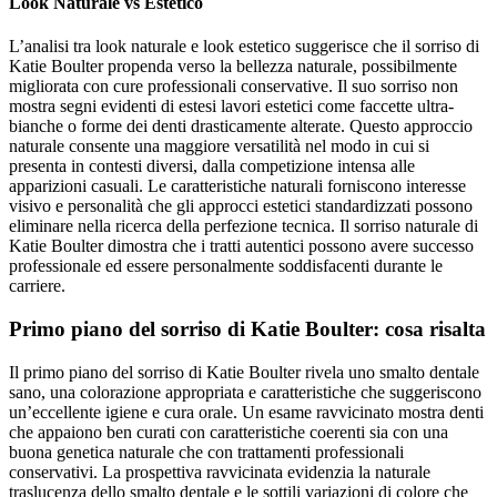
Look Naturale vs Estetico
L’analisi tra look naturale e look estetico suggerisce che il sorriso di
Katie Boulter propenda verso la bellezza naturale, possibilmente
migliorata con cure professionali conservative. Il suo sorriso non
mostra segni evidenti di estesi lavori estetici come faccette ultra-
bianche o forme dei denti drasticamente alterate. Questo approccio
naturale consente una maggiore versatilità nel modo in cui si
presenta in contesti diversi, dalla competizione intensa alle
apparizioni casuali. Le caratteristiche naturali forniscono interesse
visivo e personalità che gli approcci estetici standardizzati possono
eliminare nella ricerca della perfezione tecnica. Il sorriso naturale di
Katie Boulter dimostra che i tratti autentici possono avere successo
professionale ed essere personalmente soddisfacenti durante le
carriere.
Primo piano del sorriso di Katie Boulter: cosa risalta
Il primo piano del sorriso di Katie Boulter rivela uno smalto dentale
sano, una colorazione appropriata e caratteristiche che suggeriscono
un’eccellente igiene e cura orale. Un esame ravvicinato mostra denti
che appaiono ben curati con caratteristiche coerenti sia con una
buona genetica naturale che con trattamenti professionali
conservativi. La prospettiva ravvicinata evidenzia la naturale
traslucenza dello smalto dentale e le sottili variazioni di colore che