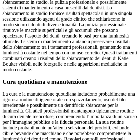
sbiancamento in studio, la pulizia professionale e possibilmente
sistemi di mantenimento a casa prescritti dai dentisti. Lo
sbiancamento in studio fornisce risultati spettacolari in una singola
sessione utilizzando agenti di grado clinico che schiariscono in
modo sicuro i denti di diverse tonalità. La pulizia professionale
rimuove le macchie superficiali e gli accumuli che possono
opacizzare l’aspetto dei denti, creando le basi per una luminosità
ottimale. I sistemi di mantenimento aiutano a preservare i risultati
dello sbiancamento tra i trattamenti professionali, garantendo una
luminosità costante nel tempo con un uso corretto. Questi trattamenti
combinati creano i risultati dello sbiancamento dei denti di Katie
Boulter visibili nelle fotografie e nelle apparizioni mediatiche in
modo costante.
Cura quotidiana e manutenzione
La cura e la manutenzione quotidiana includono probabilmente una
rigorosa routine di igiene orale con spazzolamento, uso del filo
interdentale e possibilmente un dentifricio sbiancante per la
luminosità. Gli atleti professionisti mantengono tipicamente routine
di cura dentale meticolose, comprendendo l’importanza di un sorriso
per l’immagine pubblica e la fiducia personale. La sua routine
include probabilmente un’attenta selezione dei prodotti, evitando
cibi e bevande che macchiano e che potrebbero compromettere la
luminosità dei denti nel tempo. Regolari controlli professionali