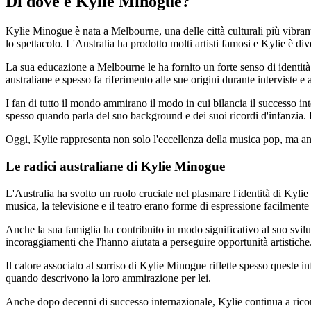
Di dove è Kylie Minogue?
Kylie Minogue è nata a Melbourne, una delle città culturali più vibrant
lo spettacolo. L'Australia ha prodotto molti artisti famosi e Kylie è di
La sua educazione a Melbourne le ha fornito un forte senso di identità
australiane e spesso fa riferimento alle sue origini durante interviste e
I fan di tutto il mondo ammirano il modo in cui bilancia il successo i
spesso quando parla del suo background e dei suoi ricordi d'infanzia. Rif
Oggi, Kylie rappresenta non solo l'eccellenza della musica pop, ma anche
Le radici australiane di Kylie Minogue
L'Australia ha svolto un ruolo cruciale nel plasmare l'identità di Kyl
musica, la televisione e il teatro erano forme di espressione facilmente 
Anche la sua famiglia ha contribuito in modo significativo al suo svilup
incoraggiamenti che l'hanno aiutata a perseguire opportunità artistiche
Il calore associato al sorriso di Kylie Minogue riflette spesso queste 
quando descrivono la loro ammirazione per lei.
Anche dopo decenni di successo internazionale, Kylie continua a ricono