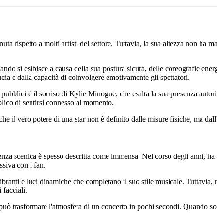
ta rispetto a molti artisti del settore. Tuttavia, la sua altezza non ha ma
quando si esibisce a causa della sua postura sicura, delle coreografie en
ducia e dalla capacità di coinvolgere emotivamente gli spettatori.
 pubblici è il sorriso di Kylie Minogue, che esalta la sua presenza auto
blico di sentirsi connesso al momento.
e il vero potere di una star non è definito dalle misure fisiche, ma dall
enza scenica è spesso descritta come immensa. Nel corso degli anni, ha 
siva con i fan.
branti e luci dinamiche che completano il suo stile musicale. Tuttavia,
 facciali.
uò trasformare l'atmosfera di un concerto in pochi secondi. Quando sorr