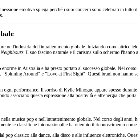
essione emotiva spiega perché i suoi concerti sono celebrati in tutto il
e.
obale
ure nell'industria dell'intrattenimento globale. Iniziando come attrice te
a
Neighbours
. Il suo fascino naturale e il carisma sullo schermo l'hanno 
 enorme in Australia e ha presto portato al successo globale. Nel corso
 "Spinning Around" e "Love at First Sight". Questi brani non hanno sol
 ogni performance. Il sorriso di Kylie Minogue appare spesso durante i co
mondo associano questa espressione alla positività e all'energia che port
lla musica pop e nell'intrattenimento globale. Nel corso degli anni, ha c
nte le classifiche internazionali e ha ottenuto il riconoscimento come un
al pop classico alla dance, alla disco e alle influenze elettroniche. Quest