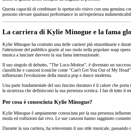
Questa capacità di combinare lo spettacolo visivo con una genuina conn
possono elevare qualsiasi performance in un'esperienza indimenticabil
La carriera di Kylie Minogue e la fama gl
Kylie Minogue ha costruito una delle carriere più straordinarie e durat
l'attenzione del pubblico grazie al suo ruolo nella popolare soap oper
musica a lanciare davvero la sua fama internazionale.
Il suo singolo di debutto, "The Loco-Motion", è diventato un successo
classifiche e canzoni iconiche come "Can't Get You Out of My Head",
influenzato l'evoluzione della musica pop e dance moderna.
Una parte fondamentale del suo fascino duraturo è il calore che porta in
la sicurezza che definiscono la sua presenza scenica. I fan di tutto il 
Per cosa è conosciuta Kylie Minogue?
Kylie Minogue è ampiamente conosciuta per la sua presenza influente ne
moda ed esibizioni dal vivo. Le sue canzoni hanno raggiunto costanteme
Durante la sua carriera, ha reinventato il suo stile musicale, passando d