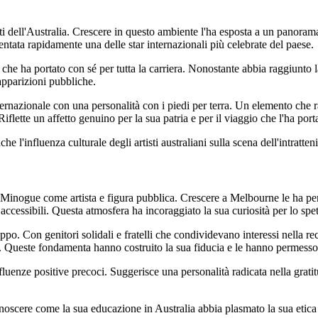
i dell'Australia. Crescere in questo ambiente l'ha esposta a un panorama a
ventata rapidamente una delle star internazionali più celebrate del paese.
 che ha portato con sé per tutta la carriera. Nonostante abbia raggiunto
 apparizioni pubbliche.
nternazionale con una personalità con i piedi per terra. Un elemento che
lette un affetto genuino per la sua patria e per il viaggio che l'ha portat
 l'influenza culturale degli artisti australiani sulla scena dell'intratte
ie Minogue come artista e figura pubblica. Crescere a Melbourne le ha p
accessibili. Questa atmosfera ha incoraggiato la sua curiosità per lo spett
po. Con genitori solidali e fratelli che condividevano interessi nella rec
. Queste fondamenta hanno costruito la sua fiducia e le hanno permesso di
influenze positive precoci. Suggerisce una personalità radicata nella gra
scere come la sua educazione in Australia abbia plasmato la sua etica d