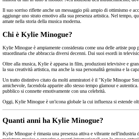
Il suo sorriso riflette anche un messaggio più ampio di ottimismo e acces
aggiunge uno strato emotivo alla sua presenza artistica. Nel tempo, que
amate nella storia della musica moderna.
Chi è Kylie Minogue?
Kylie Minogue è ampiamente considerata come una delle artiste pop più 
straordinaria che abbraccia diversi decenni. Dai suoi esordi in televisio
Oltre alla musica, Kylie è apparsa in film, produzioni televisive e g
la sua creatività artistica, ma anche la sua personalità genuina e la c
Un tratto distintivo citato da molti ammiratori è il "Kylie Minogue Smi
amichevole, facendola apparire allo stesso tempo glamour e autentica. I
pubblico si connette emotivamente con una celebrità.
Oggi, Kylie Minogue è un'icona globale la cui influenza si estende oltr
Quanti anni ha Kylie Minogue?
Kylie Minogue è rimasta una presenza attiva e vibrante nell'industria 