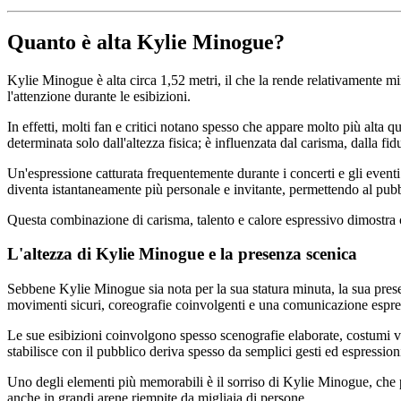
Quanto è alta Kylie Minogue?
Kylie Minogue è alta circa 1,52 metri, il che la rende relativamente minu
l'attenzione durante le esibizioni.
In effetti, molti fan e critici notano spesso che appare molto più alta 
determinata solo dall'altezza fisica; è influenzata dal carisma, dalla fi
Un'espressione catturata frequentemente durante i concerti e gli eventi
diventa istantaneamente più personale e invitante, permettendo al pub
Questa combinazione di carisma, talento e calore espressivo dimostra ch
L'altezza di Kylie Minogue e la presenza scenica
Sebbene Kylie Minogue sia nota per la sua statura minuta, la sua pres
movimenti sicuri, coreografie coinvolgenti e una comunicazione espres
Le sue esibizioni coinvolgono spesso scenografie elaborate, costumi vi
stabilisce con il pubblico deriva spesso da semplici gesti ed espressioni
Uno degli elementi più memorabili è il sorriso di Kylie Minogue, che p
anche in grandi arene riempite da migliaia di persone.