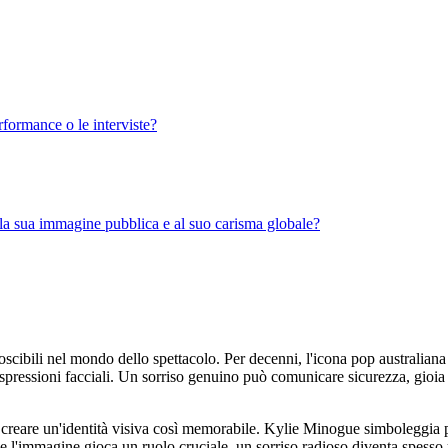
formance o le interviste?
lla sua immagine pubblica e al suo carisma globale?
oscibili nel mondo dello spettacolo. Per decenni, l'icona pop australiana 
ue espressioni facciali. Un sorriso genuino può comunicare sicurezza, gio
a creare un'identità visiva così memorabile. Kylie Minogue simboleggia po
ve l'immagine gioca un ruolo cruciale, un sorriso radioso diventa spesso un