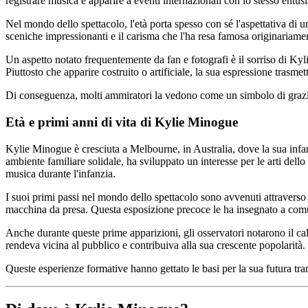
registrare musica e apparire a eventi internazionali con lo stesso entusi
Nel mondo dello spettacolo, l'età porta spesso con sé l'aspettativa di
sceniche impressionanti e il carisma che l'ha resa famosa originariamen
Un aspetto notato frequentemente da fan e fotografi è il sorriso di Kyli
Piuttosto che apparire costruito o artificiale, la sua espressione trasmett
Di conseguenza, molti ammiratori la vedono come un simbolo di grazios
Età e primi anni di vita di Kylie Minogue
Kylie Minogue è cresciuta a Melbourne, in Australia, dove la sua infanz
ambiente familiare solidale, ha sviluppato un interesse per le arti dello 
musica durante l'infanzia.
I suoi primi passi nel mondo dello spettacolo sono avvenuti attraverso 
macchina da presa. Questa esposizione precoce le ha insegnato a comunic
Anche durante queste prime apparizioni, gli osservatori notarono il calor
rendeva vicina al pubblico e contribuiva alla sua crescente popolarità.
Queste esperienze formative hanno gettato le basi per la sua futura tra