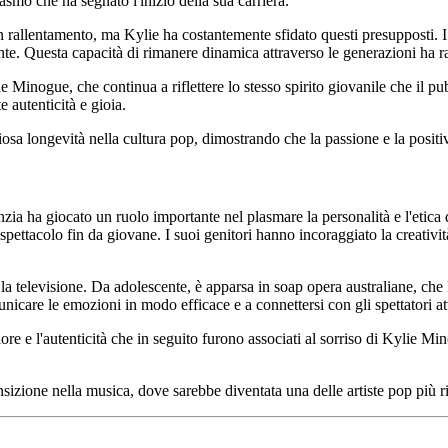
asmo che ha segnato l'inizio della sua carriera.
 un rallentamento, ma Kylie ha costantemente sfidato questi presupposti.
te. Questa capacità di rimanere dinamica attraverso le generazioni ha ra
e Minogue, che continua a riflettere lo stesso spirito giovanile che il pu
e autenticità e gioia.
a longevità nella cultura pop, dimostrando che la passione e la positivi
ia ha giocato un ruolo importante nel plasmare la personalità e l'etica d
spettacolo fin da giovane. I suoi genitori hanno incoraggiato la creatività,
la televisione. Da adolescente, è apparsa in soap opera australiane, che 
are le emozioni in modo efficace e a connettersi con gli spettatori attr
e e l'autenticità che in seguito furono associati al sorriso di Kylie Minog
nsizione nella musica, dove sarebbe diventata una delle artiste pop più 