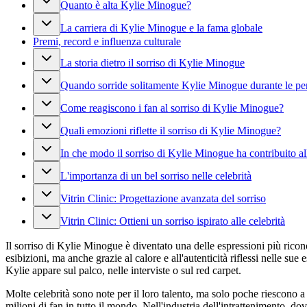
Quanto è alta Kylie Minogue?
La carriera di Kylie Minogue e la fama globale
Premi, record e influenza culturale
La storia dietro il sorriso di Kylie Minogue
Quando sorride solitamente Kylie Minogue durante le per
Come reagiscono i fan al sorriso di Kylie Minogue?
Quali emozioni riflette il sorriso di Kylie Minogue?
In che modo il sorriso di Kylie Minogue ha contribuito a
L'importanza di un bel sorriso nelle celebrità
Vitrin Clinic: Progettazione avanzata del sorriso
Vitrin Clinic: Ottieni un sorriso ispirato alle celebrità
Il sorriso di Kylie Minogue è diventato una delle espressioni più ricon
esibizioni, ma anche grazie al calore e all'autenticità riflessi nelle s
Kylie appare sul palco, nelle interviste o sul red carpet.
Molte celebrità sono note per il loro talento, ma solo poche riescono 
milioni di fan in tutto il mondo. Nell'industria dell'intrattenimento, do