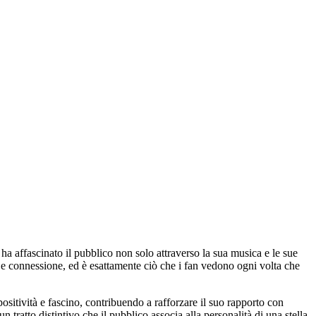
ha affascinato il pubblico non solo attraverso la sua musica e le sue
ia e connessione, ed è esattamente ciò che i fan vedono ogni volta che
sitività e fascino, contribuendo a rafforzare il suo rapporto con
 tratto distintivo che il pubblico associa alla personalità di una stella.