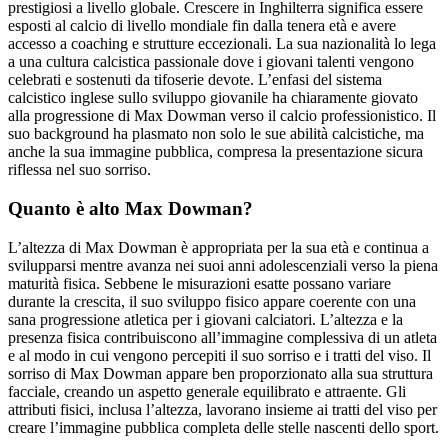
prestigiosi a livello globale. Crescere in Inghilterra significa essere
esposti al calcio di livello mondiale fin dalla tenera età e avere
accesso a coaching e strutture eccezionali. La sua nazionalità lo lega
a una cultura calcistica passionale dove i giovani talenti vengono
celebrati e sostenuti da tifoserie devote. L’enfasi del sistema
calcistico inglese sullo sviluppo giovanile ha chiaramente giovato
alla progressione di Max Dowman verso il calcio professionistico. Il
suo background ha plasmato non solo le sue abilità calcistiche, ma
anche la sua immagine pubblica, compresa la presentazione sicura
riflessa nel suo sorriso.
Quanto è alto Max Dowman?
L’altezza di Max Dowman è appropriata per la sua età e continua a
svilupparsi mentre avanza nei suoi anni adolescenziali verso la piena
maturità fisica. Sebbene le misurazioni esatte possano variare
durante la crescita, il suo sviluppo fisico appare coerente con una
sana progressione atletica per i giovani calciatori. L’altezza e la
presenza fisica contribuiscono all’immagine complessiva di un atleta
e al modo in cui vengono percepiti il suo sorriso e i tratti del viso. Il
sorriso di Max Dowman appare ben proporzionato alla sua struttura
facciale, creando un aspetto generale equilibrato e attraente. Gli
attributi fisici, inclusa l’altezza, lavorano insieme ai tratti del viso per
creare l’immagine pubblica completa delle stelle nascenti dello sport.