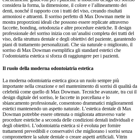
considera la forma, la dimensione, il colore e l’allineamento dei
denti, nonché il rapporto con i tratti del viso, creando risultati
armoniosi e attraenti. Il sorriso perfetto di Max Dowman mette in
mostra proporzioni ideali che possono essere replicate attraverso
faccette, bonding, ortodonzia e altre procedure estetiche. Il design
professionale del sorriso inizia con un’analisi completa dei tratti del
viso, della struttura dentale e degli obiettivi del paziente, garantendo
piani di trattamento personalizzati. Che sia naturale o migliorato, il
sorriso di Max Dowman esemplifica gli standard estetici che
l’odontoiatria estetica si sforza di raggiungere per i pazienti.
Il ruolo della moderna odontoiatria estetica
La moderna odontoiatria estetica gioca un ruolo sempre più
importante nella creazione e nel mantenimento di sorrisi di qualità da
celebrità come quello di Max Dowman. Tecniche avanzate, tra cui il
design digitale del sorriso, le faccette in porcellana e lo
sbiancamento professionale, consentono drammatici miglioramenti
estetici mantenendo un aspetto naturale. L’estetica dentale di Max
Dowman potrebbe essere ottenuta o migliorata attraverso varie
procedure estetiche a seconda delle condizioni dentali individuali e
degli obiettivi. L’odontoiatria estetica si è evoluta per fornire
trattamenti prevedibili e conservativi che migliorano i sorrisi senza
compromettere la salute dentale o creare aspetti artificiali. Vitrin