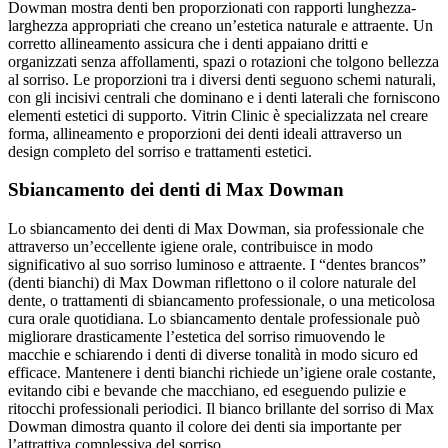
Dowman mostra denti ben proporzionati con rapporti lunghezza-
larghezza appropriati che creano un’estetica naturale e attraente. Un
corretto allineamento assicura che i denti appaiano dritti e
organizzati senza affollamenti, spazi o rotazioni che tolgono bellezza
al sorriso. Le proporzioni tra i diversi denti seguono schemi naturali,
con gli incisivi centrali che dominano e i denti laterali che forniscono
elementi estetici di supporto. Vitrin Clinic è specializzata nel creare
forma, allineamento e proporzioni dei denti ideali attraverso un
design completo del sorriso e trattamenti estetici.
Sbiancamento dei denti di Max Dowman
Lo sbiancamento dei denti di Max Dowman, sia professionale che
attraverso un’eccellente igiene orale, contribuisce in modo
significativo al suo sorriso luminoso e attraente. I “dentes brancos”
(denti bianchi) di Max Dowman riflettono o il colore naturale del
dente, o trattamenti di sbiancamento professionale, o una meticolosa
cura orale quotidiana. Lo sbiancamento dentale professionale può
migliorare drasticamente l’estetica del sorriso rimuovendo le
macchie e schiarendo i denti di diverse tonalità in modo sicuro ed
efficace. Mantenere i denti bianchi richiede un’igiene orale costante,
evitando cibi e bevande che macchiano, ed eseguendo pulizie e
ritocchi professionali periodici. Il bianco brillante del sorriso di Max
Dowman dimostra quanto il colore dei denti sia importante per
l’attrattiva complessiva del sorriso.