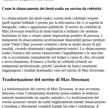
Come lo sbiancamento dei denti esalta un sorriso da celebrità
Lo sbiancamento dei denti esalta i sorrisi delle celebrità creando
quell’aspetto brillante e pronto per la telecamera che ci si aspetta in
fotografie, video e apparizioni pubbliche. Il sorriso da celebrità di
Max Dowman beneficia di denti bianchi e brillanti che rendono
benissimo in foto e creano prime impressioni positive di persona. I
trattamenti di sbiancamento professionale disponibili presso strutture
come Vitrin Clinic possono schiarire i denti in modo sicuro di più
tonalità, creando drammatici miglioramenti estetici. Lo sbiancamento
esalta l’estetica del sorriso rimuovendo l’ingiallimento e le macchie
che si accumulano naturalmente nel tempo a causa di cibo, bevande
e invecchiamento. Il bianco a livello di celebrità richiede un
trattamento professionale, poiché i prodotti da banco raramente
raggiungono i risultati drammatici visti nel sorriso di Max Dowman.
Trasformazione del sorriso di Max Dowman
La trasformazione del sorriso di Max Dowman, se mai avvenuta,
dimostra come l’odontoiatria moderna possa esaltare la bellezza
naturale mantenendo un aspetto autentico. Le trasformazioni del
sorriso possono variare da sottili miglioramenti tramite sbiancamento
e bonding a rifacimenti completi tramite faccette e ortodonzia. Il