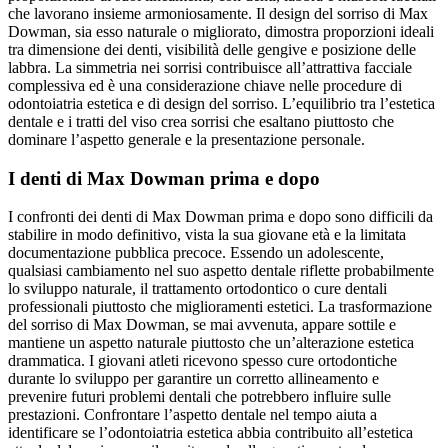
che lavorano insieme armoniosamente. Il design del sorriso di Max
Dowman, sia esso naturale o migliorato, dimostra proporzioni ideali
tra dimensione dei denti, visibilità delle gengive e posizione delle
labbra. La simmetria nei sorrisi contribuisce all’attrattiva facciale
complessiva ed è una considerazione chiave nelle procedure di
odontoiatria estetica e di design del sorriso. L’equilibrio tra l’estetica
dentale e i tratti del viso crea sorrisi che esaltano piuttosto che
dominare l’aspetto generale e la presentazione personale.
I denti di Max Dowman prima e dopo
I confronti dei denti di Max Dowman prima e dopo sono difficili da
stabilire in modo definitivo, vista la sua giovane età e la limitata
documentazione pubblica precoce. Essendo un adolescente,
qualsiasi cambiamento nel suo aspetto dentale riflette probabilmente
lo sviluppo naturale, il trattamento ortodontico o cure dentali
professionali piuttosto che miglioramenti estetici. La trasformazione
del sorriso di Max Dowman, se mai avvenuta, appare sottile e
mantiene un aspetto naturale piuttosto che un’alterazione estetica
drammatica. I giovani atleti ricevono spesso cure ortodontiche
durante lo sviluppo per garantire un corretto allineamento e
prevenire futuri problemi dentali che potrebbero influire sulle
prestazioni. Confrontare l’aspetto dentale nel tempo aiuta a
identificare se l’odontoiatria estetica abbia contribuito all’estetica