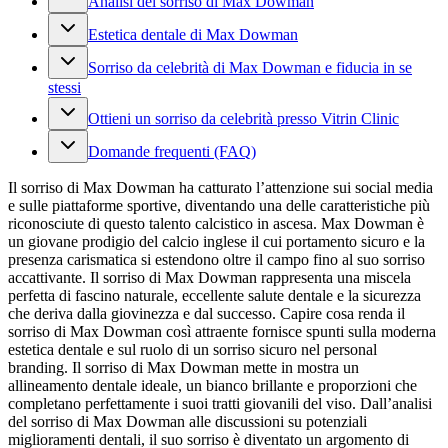
Analisi del sorriso di Max Dowman
Estetica dentale di Max Dowman
Sorriso da celebrità di Max Dowman e fiducia in se
stessi
Ottieni un sorriso da celebrità presso Vitrin Clinic
Domande frequenti (FAQ)
Il sorriso di Max Dowman ha catturato l’attenzione sui social media
e sulle piattaforme sportive, diventando una delle caratteristiche più
riconosciute di questo talento calcistico in ascesa. Max Dowman è
un giovane prodigio del calcio inglese il cui portamento sicuro e la
presenza carismatica si estendono oltre il campo fino al suo sorriso
accattivante. Il sorriso di Max Dowman rappresenta una miscela
perfetta di fascino naturale, eccellente salute dentale e la sicurezza
che deriva dalla giovinezza e dal successo. Capire cosa renda il
sorriso di Max Dowman così attraente fornisce spunti sulla moderna
estetica dentale e sul ruolo di un sorriso sicuro nel personal
branding. Il sorriso di Max Dowman mette in mostra un
allineamento dentale ideale, un bianco brillante e proporzioni che
completano perfettamente i suoi tratti giovanili del viso. Dall’analisi
del sorriso di Max Dowman alle discussioni su potenziali
miglioramenti dentali, il suo sorriso è diventato un argomento di