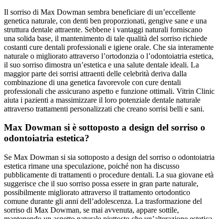
Il sorriso di Max Dowman sembra beneficiare di un’eccellente
genetica naturale, con denti ben proporzionati, gengive sane e una
struttura dentale attraente. Sebbene i vantaggi naturali forniscano
una solida base, il mantenimento di tale qualità del sorriso richiede
costanti cure dentali professionali e igiene orale. Che sia interamente
naturale o migliorato attraverso l’ortodonzia o l’odontoiatria estetica,
il suo sorriso dimostra un’estetica e una salute dentale ideali. La
maggior parte dei sorrisi attraenti delle celebrità deriva dalla
combinazione di una genetica favorevole con cure dentali
professionali che assicurano aspetto e funzione ottimali. Vitrin Clinic
aiuta i pazienti a massimizzare il loro potenziale dentale naturale
attraverso trattamenti personalizzati che creano sorrisi belli e sani.
Max Dowman si è sottoposto a design del sorriso o
odontoiatria estetica?
Se Max Dowman si sia sottoposto a design del sorriso o odontoiatria
estetica rimane una speculazione, poiché non ha discusso
pubblicamente di trattamenti o procedure dentali. La sua giovane età
suggerisce che il suo sorriso possa essere in gran parte naturale,
possibilmente migliorato attraverso il trattamento ortodontico
comune durante gli anni dell’adolescenza. La trasformazione del
sorriso di Max Dowman, se mai avvenuta, appare sottile,
mantenendo un aspetto naturale piuttosto che un’alterazione estetica