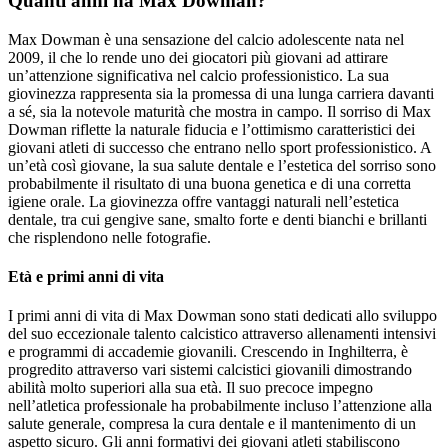
Quanti anni ha Max Dowman?
Max Dowman è una sensazione del calcio adolescente nata nel
2009, il che lo rende uno dei giocatori più giovani ad attirare
un’attenzione significativa nel calcio professionistico. La sua
giovinezza rappresenta sia la promessa di una lunga carriera davanti
a sé, sia la notevole maturità che mostra in campo. Il sorriso di Max
Dowman riflette la naturale fiducia e l’ottimismo caratteristici dei
giovani atleti di successo che entrano nello sport professionistico. A
un’età così giovane, la sua salute dentale e l’estetica del sorriso sono
probabilmente il risultato di una buona genetica e di una corretta
igiene orale. La giovinezza offre vantaggi naturali nell’estetica
dentale, tra cui gengive sane, smalto forte e denti bianchi e brillanti
che risplendono nelle fotografie.
Età e primi anni di vita
I primi anni di vita di Max Dowman sono stati dedicati allo sviluppo
del suo eccezionale talento calcistico attraverso allenamenti intensivi
e programmi di accademie giovanili. Crescendo in Inghilterra, è
progredito attraverso vari sistemi calcistici giovanili dimostrando
abilità molto superiori alla sua età. Il suo precoce impegno
nell’atletica professionale ha probabilmente incluso l’attenzione alla
salute generale, compresa la cura dentale e il mantenimento di un
aspetto sicuro. Gli anni formativi dei giovani atleti stabiliscono