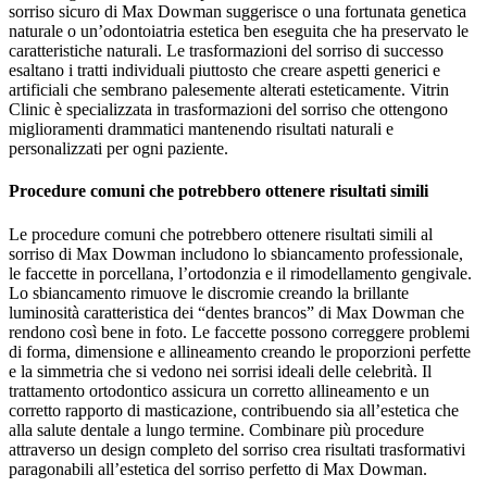
sorriso sicuro di Max Dowman suggerisce o una fortunata genetica
naturale o un’odontoiatria estetica ben eseguita che ha preservato le
caratteristiche naturali. Le trasformazioni del sorriso di successo
esaltano i tratti individuali piuttosto che creare aspetti generici e
artificiali che sembrano palesemente alterati esteticamente. Vitrin
Clinic è specializzata in trasformazioni del sorriso che ottengono
miglioramenti drammatici mantenendo risultati naturali e
personalizzati per ogni paziente.
Procedure comuni che potrebbero ottenere risultati simili
Le procedure comuni che potrebbero ottenere risultati simili al
sorriso di Max Dowman includono lo sbiancamento professionale,
le faccette in porcellana, l’ortodonzia e il rimodellamento gengivale.
Lo sbiancamento rimuove le discromie creando la brillante
luminosità caratteristica dei “dentes brancos” di Max Dowman che
rendono così bene in foto. Le faccette possono correggere problemi
di forma, dimensione e allineamento creando le proporzioni perfette
e la simmetria che si vedono nei sorrisi ideali delle celebrità. Il
trattamento ortodontico assicura un corretto allineamento e un
corretto rapporto di masticazione, contribuendo sia all’estetica che
alla salute dentale a lungo termine. Combinare più procedure
attraverso un design completo del sorriso crea risultati trasformativi
paragonabili all’estetica del sorriso perfetto di Max Dowman.