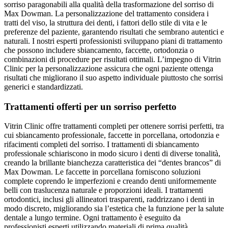
sorriso paragonabili alla qualità della trasformazione del sorriso di
Max Dowman. La personalizzazione del trattamento considera i
tratti del viso, la struttura dei denti, i fattori dello stile di vita e le
preferenze del paziente, garantendo risultati che sembrano autentici e
naturali. I nostri esperti professionisti sviluppano piani di trattamento
che possono includere sbiancamento, faccette, ortodonzia o
combinazioni di procedure per risultati ottimali. L’impegno di Vitrin
Clinic per la personalizzazione assicura che ogni paziente ottenga
risultati che migliorano il suo aspetto individuale piuttosto che sorrisi
generici e standardizzati.
Trattamenti offerti per un sorriso perfetto
Vitrin Clinic offre trattamenti completi per ottenere sorrisi perfetti, tra
cui sbiancamento professionale, faccette in porcellana, ortodonzia e
rifacimenti completi del sorriso. I trattamenti di sbiancamento
professionale schiariscono in modo sicuro i denti di diverse tonalità,
creando la brillante bianchezza caratteristica dei “dentes brancos” di
Max Dowman. Le faccette in porcellana forniscono soluzioni
complete coprendo le imperfezioni e creando denti uniformemente
belli con traslucenza naturale e proporzioni ideali. I trattamenti
ortodontici, inclusi gli allineatori trasparenti, raddrizzano i denti in
modo discreto, migliorando sia l’estetica che la funzione per la salute
dentale a lungo termine. Ogni trattamento è eseguito da
professionisti esperti utilizzando materiali di prima qualità,