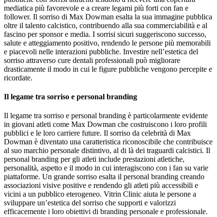
mediatica più favorevole e a creare legami più forti con fan e
follower. Il sorriso di Max Dowman esalta la sua immagine pubblica
oltre il talento calcistico, contribuendo alla sua commerciabilità e al
fascino per sponsor e media. I sorrisi sicuri suggeriscono successo,
salute e atteggiamento positivo, rendendo le persone più memorabili
e piacevoli nelle interazioni pubbliche. Investire nell’estetica del
sorriso attraverso cure dentali professionali può migliorare
drasticamente il modo in cui le figure pubbliche vengono percepite e
ricordate.
Il legame tra sorriso e personal branding
Il legame tra sorriso e personal branding è particolarmente evidente
in giovani atleti come Max Dowman che costruiscono i loro profili
pubblici e le loro carriere future. Il sorriso da celebrità di Max
Dowman è diventato una caratteristica riconoscibile che contribuisce
al suo marchio personale distintivo, al di là dei traguardi calcistici. Il
personal branding per gli atleti include prestazioni atletiche,
personalità, aspetto e il modo in cui interagiscono con i fan su varie
piattaforme. Un grande sorriso esalta il personal branding creando
associazioni visive positive e rendendo gli atleti più accessibili e
vicini a un pubblico eterogeneo. Vitrin Clinic aiuta le persone a
sviluppare un’estetica del sorriso che supporti e valorizzi
efficacemente i loro obiettivi di branding personale e professionale.