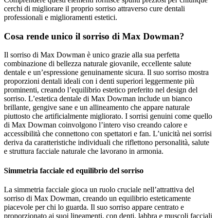
cerchi di migliorare il proprio sorriso attraverso cure dentali
professionali e miglioramenti estetici.
Cosa rende unico il sorriso di Max Dowman?
Il sorriso di Max Dowman è unico grazie alla sua perfetta
combinazione di bellezza naturale giovanile, eccellente salute
dentale e un’espressione genuinamente sicura. Il suo sorriso mostra
proporzioni dentali ideali con i denti superiori leggermente più
prominenti, creando l’equilibrio estetico preferito nel design del
sorriso. L’estetica dentale di Max Dowman include un bianco
brillante, gengive sane e un allineamento che appare naturale
piuttosto che artificialmente migliorato. I sorrisi genuini come quello
di Max Dowman coinvolgono l’intero viso creando calore e
accessibilità che connettono con spettatori e fan. L’unicità nei sorrisi
deriva da caratteristiche individuali che riflettono personalità, salute
e struttura facciale naturale che lavorano in armonia.
Simmetria facciale ed equilibrio del sorriso
La simmetria facciale gioca un ruolo cruciale nell’attrattiva del
sorriso di Max Dowman, creando un equilibrio esteticamente
piacevole per chi lo guarda. Il suo sorriso appare centrato e
proporzionato ai suoi lineamenti, con denti, labbra e muscoli facciali