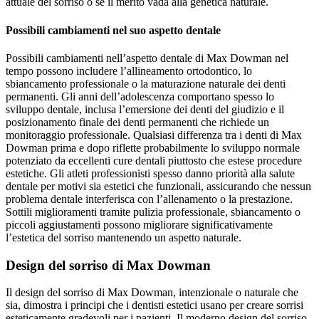
attuale del sorriso o se il merito vada alla genetica naturale.
Possibili cambiamenti nel suo aspetto dentale
Possibili cambiamenti nell’aspetto dentale di Max Dowman nel
tempo possono includere l’allineamento ortodontico, lo
sbiancamento professionale o la maturazione naturale dei denti
permanenti. Gli anni dell’adolescenza comportano spesso lo
sviluppo dentale, inclusa l’emersione dei denti del giudizio e il
posizionamento finale dei denti permanenti che richiede un
monitoraggio professionale. Qualsiasi differenza tra i denti di Max
Dowman prima e dopo riflette probabilmente lo sviluppo normale
potenziato da eccellenti cure dentali piuttosto che estese procedure
estetiche. Gli atleti professionisti spesso danno priorità alla salute
dentale per motivi sia estetici che funzionali, assicurando che nessun
problema dentale interferisca con l’allenamento o la prestazione.
Sottili miglioramenti tramite pulizia professionale, sbiancamento o
piccoli aggiustamenti possono migliorare significativamente
l’estetica del sorriso mantenendo un aspetto naturale.
Design del sorriso di Max Dowman
Il design del sorriso di Max Dowman, intenzionale o naturale che
sia, dimostra i principi che i dentisti estetici usano per creare sorrisi
esteticamente gradevoli per i pazienti. Il moderno design del sorriso