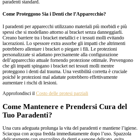
paradenti standard.
Come Proteggono Sia i Denti che l’Apparecchio?
I paradenti per apparecchi utilizzano materiali più morbidi e più
spessi che si modellano attorno ai bracket senza danneggiarli.
Creano barriere tra i bracket metallici e i tessuti molli evitando
lacerazioni. Lo spessore extra assorbe gli impatti che altrimenti
potrebbero allentare i bracket o piegare i fili. Le protezioni
personalizzate si adattano precisamente alla configurazione
dell’apparecchio attuale fornendo protezione ottimale. Prevengono
che gli impatti spingano i bracket nei tessuti molli mentre
proteggono i denti dal trauma. Una vestibilità corretta è cruciale
poiché le protezioni mal adattate potrebbero effettivamente
aumentare i rischi di lesioni.
Approfon
disci il
Costo delle protesi parziali
Come Mantenere e Prendersi Cura del
Tuo Paradenti?
Una cura adeguata prolunga la vita del paradenti e mantiene l’igiene.
Sciacqua con acqua fredda immediatamente dopo l’uso. Spazzola
delicatamente con spazzolino da denti e sapone delicato, evita