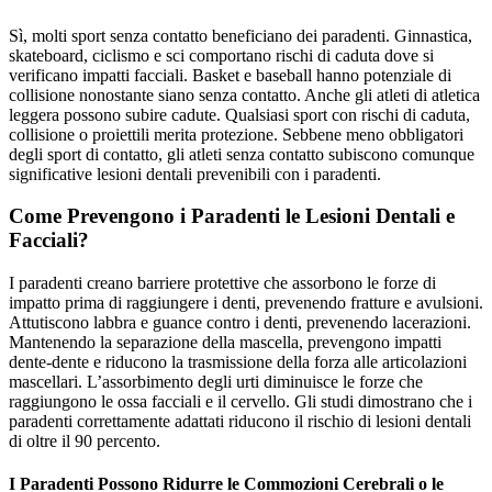
Sì, molti sport senza contatto beneficiano dei paradenti. Ginnastica,
skateboard, ciclismo e sci comportano rischi di caduta dove si
verificano impatti facciali. Basket e baseball hanno potenziale di
collisione nonostante siano senza contatto. Anche gli atleti di atletica
leggera possono subire cadute. Qualsiasi sport con rischi di caduta,
collisione o proiettili merita protezione. Sebbene meno obbligatori
degli sport di contatto, gli atleti senza contatto subiscono comunque
significative lesioni dentali prevenibili con i paradenti.
Come Prevengono i Paradenti le Lesioni Dentali e
Facciali?
I paradenti creano barriere protettive che assorbono le forze di
impatto prima di raggiungere i denti, prevenendo fratture e avulsioni.
Attutiscono labbra e guance contro i denti, prevenendo lacerazioni.
Mantenendo la separazione della mascella, prevengono impatti
dente-dente e riducono la trasmissione della forza alle articolazioni
mascellari. L’assorbimento degli urti diminuisce le forze che
raggiungono le ossa facciali e il cervello. Gli studi dimostrano che i
paradenti correttamente adattati riducono il rischio di lesioni dentali
di oltre il 90 percento.
I Paradenti Possono Ridurre le Commozioni Cerebrali o le