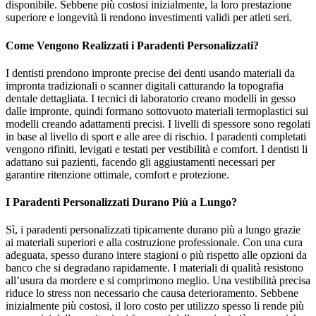
disponibile. Sebbene più costosi inizialmente, la loro prestazione
superiore e longevità li rendono investimenti validi per atleti seri.
Come Vengono Realizzati i Paradenti Personalizzati?
I dentisti prendono impronte precise dei denti usando materiali da
impronta tradizionali o scanner digitali catturando la topografia
dentale dettagliata. I tecnici di laboratorio creano modelli in gesso
dalle impronte, quindi formano sottovuoto materiali termoplastici sui
modelli creando adattamenti precisi. I livelli di spessore sono regolati
in base al livello di sport e alle aree di rischio. I paradenti completati
vengono rifiniti, levigati e testati per vestibilità e comfort. I dentisti li
adattano sui pazienti, facendo gli aggiustamenti necessari per
garantire ritenzione ottimale, comfort e protezione.
I Paradenti Personalizzati Durano Più a Lungo?
Sì, i paradenti personalizzati tipicamente durano più a lungo grazie
ai materiali superiori e alla costruzione professionale. Con una cura
adeguata, spesso durano intere stagioni o più rispetto alle opzioni da
banco che si degradano rapidamente. I materiali di qualità resistono
all’usura da mordere e si comprimono meglio. Una vestibilità precisa
riduce lo stress non necessario che causa deterioramento. Sebbene
inizialmente più costosi, il loro costo per utilizzo spesso li rende più