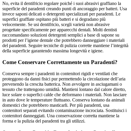
No, evita il dentifricio regolare poiché i suoi abrasivi graffiano la
superficie del paradenti creando punti di ancoraggio per batteri. Usa
invece saponi delicati o detergenti specializzati per paradenti. Le
superfici graffiate ospitano più batteri e si degradano più
velocemente. Se usi dentifricio, scegli varietà non abrasive
progettate specificamente per apparecchi dentali. Molti dentisti
raccomandano soluzioni detergenti semplici a base di sapone su
prodotti per l’igiene dentale che potrebbero danneggiare i materiali
del paradenti. Seguire tecniche di pulizia corrette mantiene l’integrità
della superficie garantendo massima longevità e igiene.
Come Conservare Correttamente un Paradenti?
Conserva sempre i paradenti in contenitori rigidi e ventilati che
proteggono da danni fisici pur permettendo la circolazione dell’aria
prevenendo la crescita batterica. Non avvolgere in asciugamani o
tessuto che trattengono umidità. Mantieni lontano dal calore diretto,
luce solare o superfici calde che deformano i materiali. Non lasciare
in auto dove le temperature fluttuano. Conserva lontano da animali
domestici che potrebbero masticarli. Per più paradenti, usa
contenitori separati evitando contaminazione incrociata. Sostituisci i
contenitori danneggiati. Una conservazione corretta mantiene la
forma e la pulizia del paradenti tra gli utilizzi.