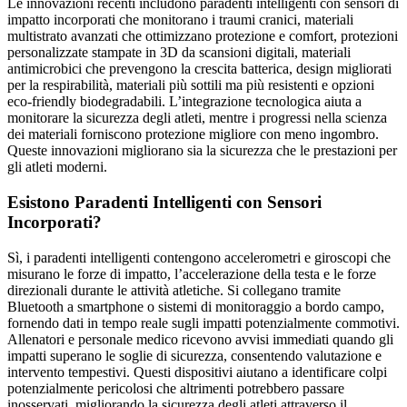
Le innovazioni recenti includono paradenti intelligenti con sensori di
impatto incorporati che monitorano i traumi cranici, materiali
multistrato avanzati che ottimizzano protezione e comfort, protezioni
personalizzate stampate in 3D da scansioni digitali, materiali
antimicrobici che prevengono la crescita batterica, design migliorati
per la respirabilità, materiali più sottili ma più resistenti e opzioni
eco-friendly biodegradabili. L’integrazione tecnologica aiuta a
monitorare la sicurezza degli atleti, mentre i progressi nella scienza
dei materiali forniscono protezione migliore con meno ingombro.
Queste innovazioni migliorano sia la sicurezza che le prestazioni per
gli atleti moderni.
Esistono Paradenti Intelligenti con Sensori
Incorporati?
Sì, i paradenti intelligenti contengono accelerometri e giroscopi che
misurano le forze di impatto, l’accelerazione della testa e le forze
direzionali durante le attività atletiche. Si collegano tramite
Bluetooth a smartphone o sistemi di monitoraggio a bordo campo,
fornendo dati in tempo reale sugli impatti potenzialmente commotivi.
Allenatori e personale medico ricevono avvisi immediati quando gli
impatti superano le soglie di sicurezza, consentendo valutazione e
intervento tempestivi. Questi dispositivi aiutano a identificare colpi
potenzialmente pericolosi che altrimenti potrebbero passare
inosservati, migliorando la sicurezza degli atleti attraverso il