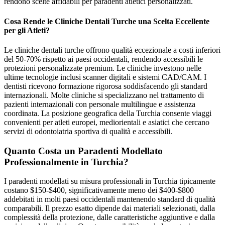
rendono scelte affidabili per paradenti atletici personalizzati.
Cosa Rende le Cliniche Dentali Turche una Scelta Eccellente
per gli Atleti?
Le cliniche dentali turche offrono qualità eccezionale a costi inferiori
del 50-70% rispetto ai paesi occidentali, rendendo accessibili le
protezioni personalizzate premium. Le cliniche investono nelle
ultime tecnologie inclusi scanner digitali e sistemi CAD/CAM. I
dentisti ricevono formazione rigorosa soddisfacendo gli standard
internazionali. Molte cliniche si specializzano nel trattamento di
pazienti internazionali con personale multilingue e assistenza
coordinata. La posizione geografica della Turchia consente viaggi
convenienti per atleti europei, mediorientali e asiatici che cercano
servizi di odontoiatria sportiva di qualità e accessibili.
Quanto Costa un Paradenti Modellato
Professionalmente in Turchia?
I paradenti modellati su misura professionali in Turchia tipicamente
costano $150-$400, significativamente meno dei $400-$800
addebitati in molti paesi occidentali mantenendo standard di qualità
comparabili. Il prezzo esatto dipende dai materiali selezionati, dalla
complessità della protezione, dalle caratteristiche aggiuntive e dalla