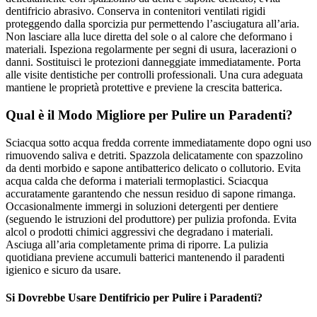
dentifricio abrasivo. Conserva in contenitori ventilati rigidi
proteggendo dalla sporcizia pur permettendo l’asciugatura all’aria.
Non lasciare alla luce diretta del sole o al calore che deformano i
materiali. Ispeziona regolarmente per segni di usura, lacerazioni o
danni. Sostituisci le protezioni danneggiate immediatamente. Porta
alle visite dentistiche per controlli professionali. Una cura adeguata
mantiene le proprietà protettive e previene la crescita batterica.
Qual è il Modo Migliore per Pulire un Paradenti?
Sciacqua sotto acqua fredda corrente immediatamente dopo ogni uso
rimuovendo saliva e detriti. Spazzola delicatamente con spazzolino
da denti morbido e sapone antibatterico delicato o collutorio. Evita
acqua calda che deforma i materiali termoplastici. Sciacqua
accuratamente garantendo che nessun residuo di sapone rimanga.
Occasionalmente immergi in soluzioni detergenti per dentiere
(seguendo le istruzioni del produttore) per pulizia profonda. Evita
alcol o prodotti chimici aggressivi che degradano i materiali.
Asciuga all’aria completamente prima di riporre. La pulizia
quotidiana previene accumuli batterici mantenendo il paradenti
igienico e sicuro da usare.
Si Dovrebbe Usare Dentifricio per Pulire i Paradenti?