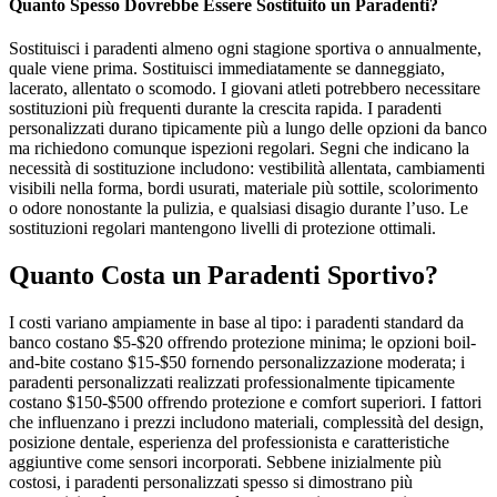
Quanto Spesso Dovrebbe Essere Sostituito un Paradenti?
Sostituisci i paradenti almeno ogni stagione sportiva o annualmente,
quale viene prima. Sostituisci immediatamente se danneggiato,
lacerato, allentato o scomodo. I giovani atleti potrebbero necessitare
sostituzioni più frequenti durante la crescita rapida. I paradenti
personalizzati durano tipicamente più a lungo delle opzioni da banco
ma richiedono comunque ispezioni regolari. Segni che indicano la
necessità di sostituzione includono: vestibilità allentata, cambiamenti
visibili nella forma, bordi usurati, materiale più sottile, scolorimento
o odore nonostante la pulizia, e qualsiasi disagio durante l’uso. Le
sostituzioni regolari mantengono livelli di protezione ottimali.
Quanto Costa un Paradenti Sportivo?
I costi variano ampiamente in base al tipo: i paradenti standard da
banco costano $5-$20 offrendo protezione minima; le opzioni boil-
and-bite costano $15-$50 fornendo personalizzazione moderata; i
paradenti personalizzati realizzati professionalmente tipicamente
costano $150-$500 offrendo protezione e comfort superiori. I fattori
che influenzano i prezzi includono materiali, complessità del design,
posizione dentale, esperienza del professionista e caratteristiche
aggiuntive come sensori incorporati. Sebbene inizialmente più
costosi, i paradenti personalizzati spesso si dimostrano più