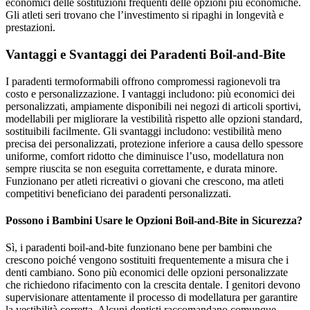
economici delle sostituzioni frequenti delle opzioni più economiche.
Gli atleti seri trovano che l’investimento si ripaghi in longevità e
prestazioni.
Vantaggi e Svantaggi dei Paradenti Boil-and-Bite
I paradenti termoformabili offrono compromessi ragionevoli tra
costo e personalizzazione. I vantaggi includono: più economici dei
personalizzati, ampiamente disponibili nei negozi di articoli sportivi,
modellabili per migliorare la vestibilità rispetto alle opzioni standard,
sostituibili facilmente. Gli svantaggi includono: vestibilità meno
precisa dei personalizzati, protezione inferiore a causa dello spessore
uniforme, comfort ridotto che diminuisce l’uso, modellatura non
sempre riuscita se non eseguita correttamente, e durata minore.
Funzionano per atleti ricreativi o giovani che crescono, ma atleti
competitivi beneficiano dei paradenti personalizzati.
Possono i Bambini Usare le Opzioni Boil-and-Bite in Sicurezza?
Sì, i paradenti boil-and-bite funzionano bene per bambini che
crescono poiché vengono sostituiti frequentemente a misura che i
denti cambiano. Sono più economici delle opzioni personalizzate
che richiedono rifacimento con la crescita dentale. I genitori devono
supervisionare attentamente il processo di modellatura per garantire
la vestibilità corretta. Alcuni dentisti raccomandano comunque