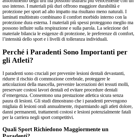
assorbimento degli urti ma possono usurarsi più velocemente con un
uso intenso. I materiali più duri offrono maggiore durabilità e
protezione per sport ad alto impatto ma risultano meno naturali. I
laminati multistrato combinano il comfort morbido interno con la
protezione dura esterna. I materiali più spessi proteggono meglio ma
possono influire sulla respirazione e sulla parola. La selezione del
materiale bilancia le esigenze di protezione, le preferenze di comfort,
l’intensità dello sport e i livelli di tolleranza individuali.
Perché i Paradenti Sono Importanti per
gli Atleti?
I paradenti sono cruciali per prevenire lesioni dentali devastanti,
ridurre il rischio di commozione cerebrale, proteggere le
articolazioni della mascella, prevenire lacerazioni dei tessuti molli,
preservare costosi lavori dentali ed evitare procedure dentali
d’emergenza. Consentono una prestazione atletica sicura senza
paura di lesioni. Gli studi dimostrano che i paradenti prevengono
migliaia di lesioni orali annualmente, risparmiando agli atleti dolore,
danni permanenti, trattamenti costosi e lesioni potenzialmente fatali
per la carriera negli sport competitivi.
Quali Sport Richiedono Maggiormente un
Paradenti?