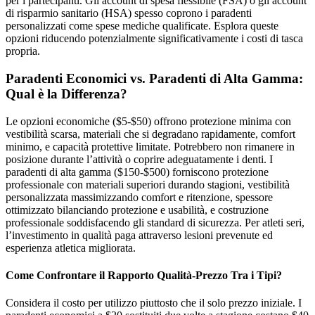
per i partecipanti. Gli account di spesa flessibile (FSA) o gli account
di risparmio sanitario (HSA) spesso coprono i paradenti
personalizzati come spese mediche qualificate. Esplora queste
opzioni riducendo potenzialmente significativamente i costi di tasca
propria.
Paradenti Economici vs. Paradenti di Alta Gamma:
Qual è la Differenza?
Le opzioni economiche ($5-$50) offrono protezione minima con
vestibilità scarsa, materiali che si degradano rapidamente, comfort
minimo, e capacità protettive limitate. Potrebbero non rimanere in
posizione durante l’attività o coprire adeguatamente i denti. I
paradenti di alta gamma ($150-$500) forniscono protezione
professionale con materiali superiori durando stagioni, vestibilità
personalizzata massimizzando comfort e ritenzione, spessore
ottimizzato bilanciando protezione e usabilità, e costruzione
professionale soddisfacendo gli standard di sicurezza. Per atleti seri,
l’investimento in qualità paga attraverso lesioni prevenute ed
esperienza atletica migliorata.
Come Confrontare il Rapporto Qualità-Prezzo Tra i Tipi?
Considera il costo per utilizzo piuttosto che il solo prezzo iniziale. I