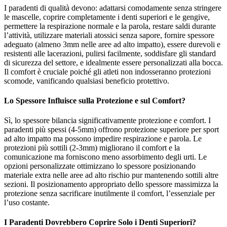
I paradenti di qualità devono: adattarsi comodamente senza stringere
le mascelle, coprire completamente i denti superiori e le gengive,
permettere la respirazione normale e la parola, restare saldi durante
l’attività, utilizzare materiali atossici senza sapore, fornire spessore
adeguato (almeno 3mm nelle aree ad alto impatto), essere durevoli e
resistenti alle lacerazioni, pulirsi facilmente, soddisfare gli standard
di sicurezza del settore, e idealmente essere personalizzati alla bocca.
Il comfort è cruciale poiché gli atleti non indosseranno protezioni
scomode, vanificando qualsiasi beneficio protettivo.
Lo Spessore Influisce sulla Protezione e sul Comfort?
Sì, lo spessore bilancia significativamente protezione e comfort. I
paradenti più spessi (4-5mm) offrono protezione superiore per sport
ad alto impatto ma possono impedire respirazione e parola. Le
protezioni più sottili (2-3mm) migliorano il comfort e la
comunicazione ma forniscono meno assorbimento degli urti. Le
opzioni personalizzate ottimizzano lo spessore posizionando
materiale extra nelle aree ad alto rischio pur mantenendo sottili altre
sezioni. Il posizionamento appropriato dello spessore massimizza la
protezione senza sacrificare inutilmente il comfort, l’essenziale per
l’uso costante.
I Paradenti Dovrebbero Coprire Solo i Denti Superiori?