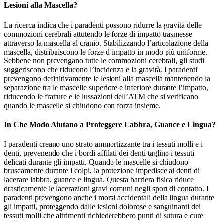
Lesioni alla Mascella?
La ricerca indica che i paradenti possono ridurre la gravità delle
commozioni cerebrali attutendo le forze di impatto trasmesse
attraverso la mascella al cranio. Stabilizzando l’articolazione della
mascella, distribuiscono le forze d’impatto in modo più uniforme.
Sebbene non prevengano tutte le commozioni cerebrali, gli studi
suggeriscono che riducono l’incidenza e la gravità. I paradenti
prevengono definitivamente le lesioni alla mascella mantenendo la
separazione tra le mascelle superiore e inferiore durante l’impatto,
riducendo le fratture e le lussazioni dell’ATM che si verificano
quando le mascelle si chiudono con forza insieme.
In Che Modo Aiutano a Proteggere Labbra, Guance e Lingua?
I paradenti creano uno strato ammortizzante tra i tessuti molli e i
denti, prevenendo che i bordi affilati dei denti taglino i tessuti
delicati durante gli impatti. Quando le mascelle si chiudono
bruscamente durante i colpi, la protezione impedisce ai denti di
lacerare labbra, guance e lingua. Questa barriera fisica riduce
drasticamente le lacerazioni gravi comuni negli sport di contatto. I
paradenti prevengono anche i morsi accidentali della lingua durante
gli impatti, proteggendo dalle lesioni dolorose e sanguinanti dei
tessuti molli che altrimenti richiederebbero punti di sutura e cure