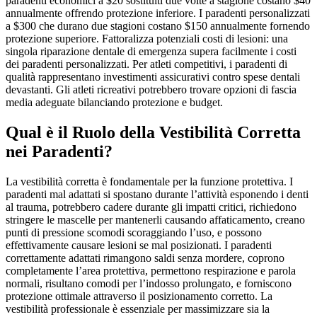
paradenti economici a $20 sostituiti due volte a stagione costano $40
annualmente offrendo protezione inferiore. I paradenti personalizzati
a $300 che durano due stagioni costano $150 annualmente fornendo
protezione superiore. Fattoralizza potenziali costi di lesioni: una
singola riparazione dentale di emergenza supera facilmente i costi
dei paradenti personalizzati. Per atleti competitivi, i paradenti di
qualità rappresentano investimenti assicurativi contro spese dentali
devastanti. Gli atleti ricreativi potrebbero trovare opzioni di fascia
media adeguate bilanciando protezione e budget.
Qual è il Ruolo della Vestibilità Corretta
nei Paradenti?
La vestibilità corretta è fondamentale per la funzione protettiva. I
paradenti mal adattati si spostano durante l’attività esponendo i denti
al trauma, potrebbero cadere durante gli impatti critici, richiedono
stringere le mascelle per mantenerli causando affaticamento, creano
punti di pressione scomodi scoraggiando l’uso, e possono
effettivamente causare lesioni se mal posizionati. I paradenti
correttamente adattati rimangono saldi senza mordere, coprono
completamente l’area protettiva, permettono respirazione e parola
normali, risultano comodi per l’indosso prolungato, e forniscono
protezione ottimale attraverso il posizionamento corretto. La
vestibilità professionale è essenziale per massimizzare sia la