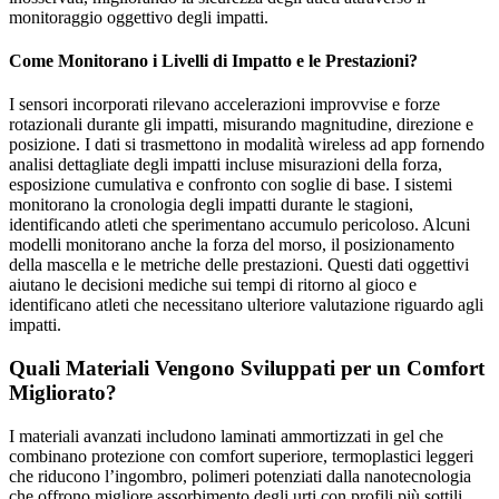
monitoraggio oggettivo degli impatti.
Come Monitorano i Livelli di Impatto e le Prestazioni?
I sensori incorporati rilevano accelerazioni improvvise e forze
rotazionali durante gli impatti, misurando magnitudine, direzione e
posizione. I dati si trasmettono in modalità wireless ad app fornendo
analisi dettagliate degli impatti incluse misurazioni della forza,
esposizione cumulativa e confronto con soglie di base. I sistemi
monitorano la cronologia degli impatti durante le stagioni,
identificando atleti che sperimentano accumulo pericoloso. Alcuni
modelli monitorano anche la forza del morso, il posizionamento
della mascella e le metriche delle prestazioni. Questi dati oggettivi
aiutano le decisioni mediche sui tempi di ritorno al gioco e
identificano atleti che necessitano ulteriore valutazione riguardo agli
impatti.
Quali Materiali Vengono Sviluppati per un Comfort
Migliorato?
I materiali avanzati includono laminati ammortizzati in gel che
combinano protezione con comfort superiore, termoplastici leggeri
che riducono l’ingombro, polimeri potenziati dalla nanotecnologia
che offrono migliore assorbimento degli urti con profili più sottili,