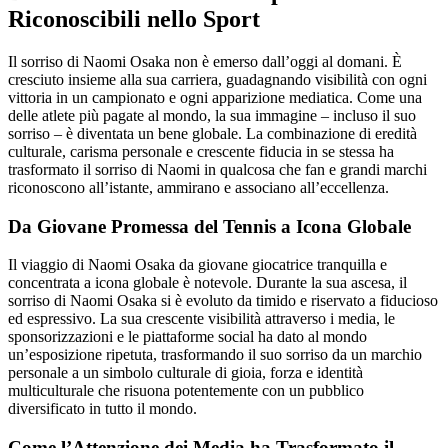
Riconoscibili nello Sport
Il sorriso di Naomi Osaka non è emerso dall’oggi al domani. È
cresciuto insieme alla sua carriera, guadagnando visibilità con ogni
vittoria in un campionato e ogni apparizione mediatica. Come una
delle atlete più pagate al mondo, la sua immagine – incluso il suo
sorriso – è diventata un bene globale. La combinazione di eredità
culturale, carisma personale e crescente fiducia in se stessa ha
trasformato il sorriso di Naomi in qualcosa che fan e grandi marchi
riconoscono all’istante, ammirano e associano all’eccellenza.
Da Giovane Promessa del Tennis a Icona Globale
Il viaggio di Naomi Osaka da giovane giocatrice tranquilla e
concentrata a icona globale è notevole. Durante la sua ascesa, il
sorriso di Naomi Osaka si è evoluto da timido e riservato a fiducioso
ed espressivo. La sua crescente visibilità attraverso i media, le
sponsorizzazioni e le piattaforme social ha dato al mondo
un’esposizione ripetuta, trasformando il suo sorriso da un marchio
personale a un simbolo culturale di gioia, forza e identità
multiculturale che risuona potentemente con un pubblico
diversificato in tutto il mondo.
Come l’Attenzione dei Media ha Trasformato il