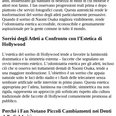
anni, influenzano gli standard di bellezza in modi in cui modelle e
attori non fanno. I fan osservano progressioni reali prima e dopo
piuttosto che servizi fotografici curati. Questa autenticità rende le
trasformazioni del sorriso degli atleti particolarmente persuasive.
Quando il sorriso di Naomi Osaka migliora visibilmente, rende
l’odontoiatria estetica accessibile, riconoscibile e genuinamente
aspirazionale per la gente comune in tutto il mondo.
Sorrisi degli Atleti a Confronto con l’Estetica di
Hollywood
L’estetica del sorriso di Hollywood tende a favorire la luminosità
drammatica e la simmetria estrema – faccette che segnalano un
ovvio intervento estetico. L’odontoiatria estetica per gli atleti, incluso
ciò che si osserva nei trattamenti dentali di Naomi Osaka, tende a
una maggiore moderazione. L’obiettivo è un sorriso che appaia
naturale sotto le luci dello stadio e i flash delle telecamere senza
sembrare artificiale nelle interviste in primo piano. Questa estetica
appropriata per l’atleta, luminosa ma credibile, simmetrica ma non
rigida, rappresenta un approccio più sofisticato rispetto alla cultura
tradizionale delle faccette di Hollywood comunemente promossa al
pubblico.
Perché i Fan Notano Piccoli Cambiamenti nei Denti