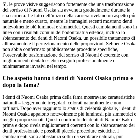
Sì, le prove visive suggeriscono fortemente che una trasformazione
del sorriso di Naomi Osaka sia avvenuta gradualmente durante la
sua carriera. Le foto dell’inizio della carriera rivelano un aspetto più
naturale e meno curato, mentre le immagini recenti mostrano denti
notevolmente più luminosi e simmetrici. Questi cambiamenti sono in
linea con i risultati comuni dell’odontoiatria estetica, incluso lo
sbiancamento dei denti di Naomi Osaka, un possibile trattamento di
allineamento e il perfezionamento delle proporzioni. Sebbene Osaka
non abbia confermato pubblicamente procedure specifiche,
l’osservabile trasformazione del sorriso di Naomi è coerente con
miglioramenti dentali estetici eseguiti professionalmente e
minimamente invasivi nel tempo.
Che aspetto hanno i denti di Naomi Osaka prima e
dopo la fama?
I denti di Naomi Osaka prima della fama mostravano caratteristiche
naturali – leggermente irregolari, colorati naturalmente e non
raffinati. Dopo aver raggiunto lo status di celebrità globale, i denti di
Naomi Osaka appaiono notevolmente più luminosi, più simmetrici e
meglio proporzionati. Questo confronto dei denti di Naomi Osaka
prima e dopo rivela miglioramenti coerenti con lo sbiancamento dei
denti professionale e possibili piccole procedure estetiche. I
cambiamenti sono abbastanza sottili da sembrare naturali, pur