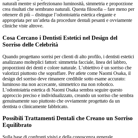
naturali mentre si perfezionano luminosità, simmetria e proporzione
crea risultati che sembrano naturali. Questa filosofia – fare meno per
ottenere di più – distingue l’odontoiatria estetica elegante e
appropriata per un’atleta da procedure dentali pesanti e ovviamente
cliniche viste altrove.
Cosa Cercano i Dentisti Estetici nel Design del
Sorriso delle Celebrità
Quando progettano sorrisi per clienti di alto profilo, i dentisti estetici
analizzano molteplici fattori: simmetria facciale, linea del labbro,
proporzioni dei denti e colore naturale. L’obiettivo è un sorriso che
valorizzi piuttosto che sopraffare. Per atlete come Naomi Osaka, il
design del sorriso deve rimanere credibile sotto esame accurato:
luminoso ma non accecante, simmetrico ma non robotico.
L’odontoiatria estetica di Naomi Osaka sembra seguire questo
approccio preciso e individualizzato, creando un sorriso che sembra
genuinamente suo piuttosto che ovviamente progettato da un
dentista o clinicamente fabbricato.
Possibili Trattamenti Dentali che Creano un Sorriso
Equilibrato
Sulla base di confronti visivi e della conoscenza generale