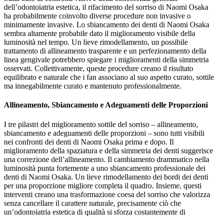
dell’odontoiatria estetica, il rifacimento del sorriso di Naomi Osaka
ha probabilmente coinvolto diverse procedure non invasive o
minimamente invasive. Lo sbiancamento dei denti di Naomi Osaka
sembra altamente probabile dato il miglioramento visibile della
luminosità nel tempo. Un lieve rimodellamento, un possibile
trattamento di allineamento trasparente e un perfezionamento della
linea gengivale potrebbero spiegare i miglioramenti della simmetria
osservati. Collettivamente, queste procedure creano il risultato
equilibrato e naturale che i fan associano al suo aspetto curato, sottile
ma innegabilmente curato e mantenuto professionalmente.
Allineamento, Sbiancamento e Adeguamenti delle Proporzioni
I tre pilastri del miglioramento sottile del sorriso – allineamento,
sbiancamento e adeguamenti delle proporzioni – sono tutti visibili
nei confronti dei denti di Naomi Osaka prima e dopo. Il
miglioramento della spaziatura e della simmetria dei denti suggerisce
una correzione dell’allineamento. Il cambiamento drammatico nella
luminosità punta fortemente a uno sbiancamento professionale dei
denti di Naomi Osaka. Un lieve rimodellamento dei bordi dei denti
per una proporzione migliore completa il quadro. Insieme, questi
interventi creano una trasformazione coesa del sorriso che valorizza
senza cancellare il carattere naturale, precisamente ciò che
un’odontoiatria estetica di qualità si sforza costantemente di