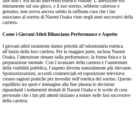
fase non c’era alcun intervento estetico visibile. L’attenzione era
interamente sul suo gioco, e il suo sorriso, sebbene caloroso e
genuino, non aveva ancora subito la raffinata cura che i fan
associano al sorriso di Naomi Osaka visto negli anni successivi della
carriera.
Come i Giovani Atleti Bilanciano Performance e Aspetto
I giovani atleti raramente danno priorità all’odontoiatria estetica
all’inizio della loro carriera. Per la maggior parte, inclusa Naomi
Osaka, l’attenzione rimane sulla performance, la forma fisica e la
preparazione mentale. Con l’avanzare della carriera e l’aumentare
della visibilità pubblica, l’aspetto diventa naturalmente più rilevante.
Sponsorizzazioni, accordi commerciali ed esposizione televisiva
creano ragioni pratiche per investire nell’estetica del sorriso. Questo
equilibrio tra sport e immagine alla fine plasma le decisioni
riguardanti i trattamenti dentali di Naomi Osaka e le scelte di cura
personale che i fan più attenti iniziano a notare nelle fasi successive
della carriera.