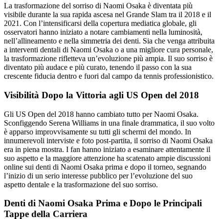
La trasformazione del sorriso di Naomi Osaka è diventata più
visibile durante la sua rapida ascesa nel Grande Slam tra il 2018 e il
2021. Con l’intensificarsi della copertura mediatica globale, gli
osservatori hanno iniziato a notare cambiamenti nella luminosità,
nell’allineamento e nella simmetria dei denti. Sia che venga attribuita
a interventi dentali di Naomi Osaka o a una migliore cura personale,
la trasformazione rifletteva un’evoluzione più ampia. Il suo sorriso è
diventato più audace e più curato, tenendo il passo con la sua
crescente fiducia dentro e fuori dal campo da tennis professionistico.
Visibilità Dopo la Vittoria agli US Open del 2018
Gli US Open del 2018 hanno cambiato tutto per Naomi Osaka.
Sconfiggendo Serena Williams in una finale drammatica, il suo volto
è apparso improvvisamente su tutti gli schermi del mondo. In
innumerevoli interviste e foto post-partita, il sorriso di Naomi Osaka
era in piena mostra. I fan hanno iniziato a esaminare attentamente il
suo aspetto e la maggiore attenzione ha scatenato ampie discussioni
online sui denti di Naomi Osaka prima e dopo il torneo, segnando
l’inizio di un serio interesse pubblico per l’evoluzione del suo
aspetto dentale e la trasformazione del suo sorriso.
Denti di Naomi Osaka Prima e Dopo le Principali
Tappe della Carriera