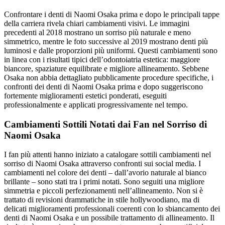
Confrontare i denti di Naomi Osaka prima e dopo le principali tappe
della carriera rivela chiari cambiamenti visivi. Le immagini
precedenti al 2018 mostrano un sorriso più naturale e meno
simmetrico, mentre le foto successive al 2019 mostrano denti più
luminosi e dalle proporzioni più uniformi. Questi cambiamenti sono
in linea con i risultati tipici dell’odontoiatria estetica: maggiore
biancore, spaziature equilibrate e migliore allineamento. Sebbene
Osaka non abbia dettagliato pubblicamente procedure specifiche, i
confronti dei denti di Naomi Osaka prima e dopo suggeriscono
fortemente miglioramenti estetici ponderati, eseguiti
professionalmente e applicati progressivamente nel tempo.
Cambiamenti Sottili Notati dai Fan nel Sorriso di
Naomi Osaka
I fan più attenti hanno iniziato a catalogare sottili cambiamenti nel
sorriso di Naomi Osaka attraverso confronti sui social media. I
cambiamenti nel colore dei denti – dall’avorio naturale al bianco
brillante – sono stati tra i primi notati. Sono seguiti una migliore
simmetria e piccoli perfezionamenti nell’allineamento. Non si è
trattato di revisioni drammatiche in stile hollywoodiano, ma di
delicati miglioramenti professionali coerenti con lo sbiancamento dei
denti di Naomi Osaka e un possibile trattamento di allineamento. Il