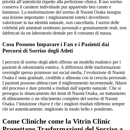
priorità all’autenticità rispetto alla perfezione clinica. Il suo sorriso
conserva il carattere individuale pur apparendo ben curato e
luminoso. La trasformazione del sorriso di Naomi Osaka insegna
una lezione importante: i miglioramenti estetici dovrebbero
valorizzare la tua identità naturale, non cancellarla. I sorrisi delle
celebrità più ammirati sembrano personali e genuinamente reali, non
fabbricati da un laboratorio dentale per il consumo di massa.
Cosa Possono Imparare i Fan e i Pazienti dai
Percorsi di Sorriso degli Atleti
I percorsi di sorriso degli atleti offrono un modello realistico per i
pazienti di odontoiatria estetica. A differenza delle trasformazioni
overnight spesso promosse sui social media, l’evoluzione di Naomi
Osaka è stata graduale, credibile e allineata con la crescita personale.
I pazienti possono abbracciare il miglioramento incrementale, fidarsi
del processo e dare priorità a risultati dall’aspetto naturale. Che si
persegua lo sbiancamento dei denti di Naomi Osaka, un trattamento
di allineamento o un rifacimento completo del sorriso di Naomi
Osaka, l’intuizione chiave è che i migliori risultati riflettono sempre
chi sei autenticamente, migliorato in modo bello e ponderato.
Come Cliniche come la Vitrin Clinic
Progettano Trasformazioni del Sorriso a