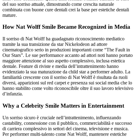
del suo sorriso attuale, dimostrando come crescita naturale
combinata con buone cure dentali crei la base per estetiche dentali
mature.
How Nat Wolff Smile Became Recognized in Media
Il sorriso di Nat Wolff ha guadagnato riconoscimento mediatico
tramite la sua transizione da star Nickelodeon ad attore
cinematografico serio in produzioni importanti come “The Fault in
Our Stars”. Le sue performance accanto ad attori noti hanno portato
maggiore attenzione al suo aspetto complessivo, inclusa estetica
dentale. Feature di riviste e media dell’intrattenimento hanno
evidenziato la sua maturazione da child star a performer adulto. La
familiarità crescente con il sorriso di Nat Wolff è risultata da ruoli
diversi, apparizioni sul red carpet e presenza sui social media che lo
hanno stabilito come volto riconoscibile oltre il suo lavoro televisivo
d’infanzia.
Why a Celebrity Smile Matters in Entertainment
Un sorriso sicuro è cruciale nell’intrattenimento, influenzando
castability, connessione con il pubblico, commerciabilità e successo
di carriera complessivo in settori del cinema, televisione e musica.
Per performer multi-talento come Nat Wolff, mantenere estetiche