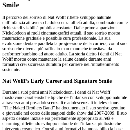
Smile
Il percorso del sorriso di Nat Wolff riflette sviluppo naturale
dall’infanzia attraverso l’adolescenza all’età adulta, combinato con le
richieste di visibilità pubblica costante. Dalle prime apparizioni
Nickelodeon ai ruoli cinematografici attuali, il suo sorriso mostra
maturazione graduale e possibile cura professionale. La sua
evoluzione dentale parallela la progressione della carriera, con il suo
sorriso che diventa più raffinato man mano che transitava da
performer bambino ad attore adulto. La storia dietro i denti di Nat
Wolff mostra come mantenere la salute dentale durante anni
formativi crei sicurezza duratura per carriere nell’intrattenimento
sostenute.
Nat Wolff’s Early Career and Signature Smile
Durante i suoi primi anni Nickelodeon, i denti di Nat Wolff
mostravano caratteristiche tipiche dell’infanzia con sviluppo naturale
attraverso anni pre-adolescenziali e adolescenziali in televisione.
“The Naked Brothers Band” ha documentato il suo sorriso genuino
e giovanile nel corso delle stagioni dello show dal 2007-2009. Il suo
aspetto dentale iniziale era perfettamente appropriato all’età e
charming, riflettendo sviluppo naturale dell’infanzia piuttosto che
intervento cosmetico. Questi anni formativi hanno stabilito la base