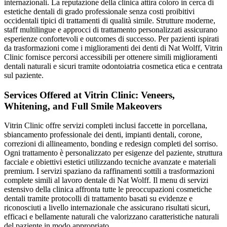
internazionali. La reputazione della clinica attira coloro in cerca di
estetiche dentali di grado professionale senza costi proibitivi
occidentali tipici di trattamenti di qualità simile. Strutture moderne,
staff multilingue e approcci di trattamento personalizzati assicurano
esperienze confortevoli e outcomes di successo. Per pazienti ispirati
da trasformazioni come i miglioramenti dei denti di Nat Wolff, Vitrin
Clinic fornisce percorsi accessibili per ottenere simili miglioramenti
dentali naturali e sicuri tramite odontoiatria cosmetica etica e centrata
sul paziente.
Services Offered at Vitrin Clinic: Veneers,
Whitening, and Full Smile Makeovers
Vitrin Clinic offre servizi completi inclusi faccette in porcellana,
sbiancamento professionale dei denti, impianti dentali, corone,
correzioni di allineamento, bonding e redesign completi del sorriso.
Ogni trattamento è personalizzato per esigenze del paziente, struttura
facciale e obiettivi estetici utilizzando tecniche avanzate e materiali
premium. I servizi spaziano da raffinamenti sottili a trasformazioni
complete simili al lavoro dentale di Nat Wolff. Il menu di servizi
estensivo della clinica affronta tutte le preoccupazioni cosmetiche
dentali tramite protocolli di trattamento basati su evidenze e
riconosciuti a livello internazionale che assicurano risultati sicuri,
efficaci e bellamente naturali che valorizzano caratteristiche naturali
del paziente in modo appropriato.