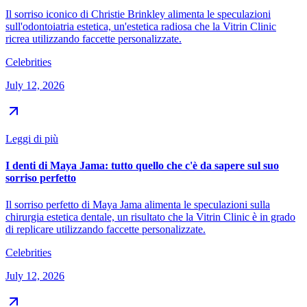
Il sorriso iconico di Christie Brinkley alimenta le speculazioni
sull'odontoiatria estetica, un'estetica radiosa che la Vitrin Clinic
ricrea utilizzando faccette personalizzate.
Celebrities
July 12, 2026
Leggi di più
I denti di Maya Jama: tutto quello che c'è da sapere sul suo
sorriso perfetto
Il sorriso perfetto di Maya Jama alimenta le speculazioni sulla
chirurgia estetica dentale, un risultato che la Vitrin Clinic è in grado
di replicare utilizzando faccette personalizzate.
Celebrities
July 12, 2026