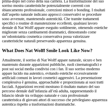
prima-dopo nel corso della sua carriera. La trasformazione del suo
sorriso mostra caratteristiche potenzialmente coerenti con
sbiancamento professionale, correzioni minori o bonding. I risultati
dall’aspetto naturale indicano approcci conservativi se procedure
sono avvenute, mantenendo autenticità. Che tramite trattamenti
specifici o routine di manutenzione eccellenti, qualsiasi lavoro
dentale di Nat Wolff appare eseguito sottilmente, ottenendo estetiche
migliorate senza cambiamenti drammatici, dimostrando come
un’odontoiatria cosmetica conservativa possa valorizzare
caratteristiche naturali preservando apparenza genuina.
What Does Nat Wolff Smile Look Like Now?
Attualmente, il sorriso di Nat Wolff appare naturale, sicuro e ben
mantenuto durante apparizioni pubbliche, ruoli cinematografici e
post sui social media condivisi con i fan. Il suo sorriso moderno
appare lucido ma autentico, evitando estetiche eccessivamente
artificiali comuni in lavori cosmetici aggressivi. La presentazione
complessiva è genuina, approachable e proporzionata ai suoi tratti
facciali. Apparizioni recenti mostrano il risultato maturo del suo
percorso dentale dall’infanzia all’età adulta, rappresentando il
bilancio ideale tra sviluppo naturale e cura professionale
caratteristica di giovani attori di successo che privilegiano apparenza
autentica rispetto a trasformazioni drammatiche.