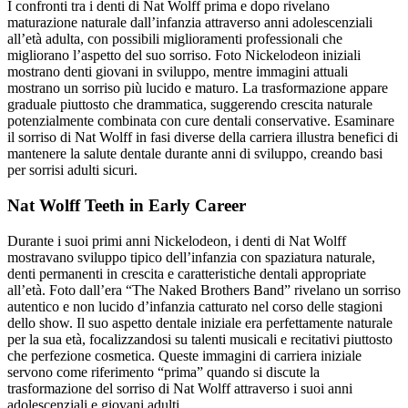
I confronti tra i denti di Nat Wolff prima e dopo rivelano
maturazione naturale dall’infanzia attraverso anni adolescenziali
all’età adulta, con possibili miglioramenti professionali che
migliorano l’aspetto del suo sorriso. Foto Nickelodeon iniziali
mostrano denti giovani in sviluppo, mentre immagini attuali
mostrano un sorriso più lucido e maturo. La trasformazione appare
graduale piuttosto che drammatica, suggerendo crescita naturale
potenzialmente combinata con cure dentali conservative. Esaminare
il sorriso di Nat Wolff in fasi diverse della carriera illustra benefici di
mantenere la salute dentale durante anni di sviluppo, creando basi
per sorrisi adulti sicuri.
Nat Wolff Teeth in Early Career
Durante i suoi primi anni Nickelodeon, i denti di Nat Wolff
mostravano sviluppo tipico dell’infanzia con spaziatura naturale,
denti permanenti in crescita e caratteristiche dentali appropriate
all’età. Foto dall’era “The Naked Brothers Band” rivelano un sorriso
autentico e non lucido d’infanzia catturato nel corso delle stagioni
dello show. Il suo aspetto dentale iniziale era perfettamente naturale
per la sua età, focalizzandosi su talenti musicali e recitativi piuttosto
che perfezione cosmetica. Queste immagini di carriera iniziale
servono come riferimento “prima” quando si discute la
trasformazione del sorriso di Nat Wolff attraverso i suoi anni
adolescenziali e giovani adulti.