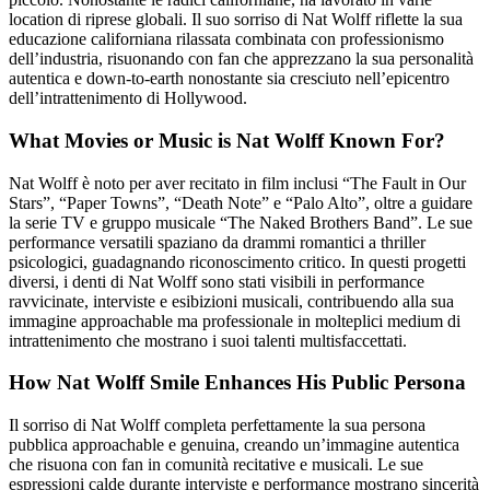
location di riprese globali. Il suo sorriso di Nat Wolff riflette la sua
educazione californiana rilassata combinata con professionismo
dell’industria, risuonando con fan che apprezzano la sua personalità
autentica e down-to-earth nonostante sia cresciuto nell’epicentro
dell’intrattenimento di Hollywood.
What Movies or Music is Nat Wolff Known For?
Nat Wolff è noto per aver recitato in film inclusi “The Fault in Our
Stars”, “Paper Towns”, “Death Note” e “Palo Alto”, oltre a guidare
la serie TV e gruppo musicale “The Naked Brothers Band”. Le sue
performance versatili spaziano da drammi romantici a thriller
psicologici, guadagnando riconoscimento critico. In questi progetti
diversi, i denti di Nat Wolff sono stati visibili in performance
ravvicinate, interviste e esibizioni musicali, contribuendo alla sua
immagine approachable ma professionale in molteplici medium di
intrattenimento che mostrano i suoi talenti multisfaccettati.
How Nat Wolff Smile Enhances His Public Persona
Il sorriso di Nat Wolff completa perfettamente la sua persona
pubblica approachable e genuina, creando un’immagine autentica
che risuona con fan in comunità recitative e musicali. Le sue
espressioni calde durante interviste e performance mostrano sincerità