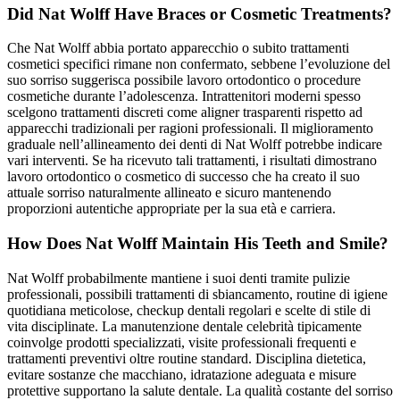
Did Nat Wolff Have Braces or Cosmetic Treatments?
Che Nat Wolff abbia portato apparecchio o subito trattamenti
cosmetici specifici rimane non confermato, sebbene l’evoluzione del
suo sorriso suggerisca possibile lavoro ortodontico o procedure
cosmetiche durante l’adolescenza. Intrattenitori moderni spesso
scelgono trattamenti discreti come aligner trasparenti rispetto ad
apparecchi tradizionali per ragioni professionali. Il miglioramento
graduale nell’allineamento dei denti di Nat Wolff potrebbe indicare
vari interventi. Se ha ricevuto tali trattamenti, i risultati dimostrano
lavoro ortodontico o cosmetico di successo che ha creato il suo
attuale sorriso naturalmente allineato e sicuro mantenendo
proporzioni autentiche appropriate per la sua età e carriera.
How Does Nat Wolff Maintain His Teeth and Smile?
Nat Wolff probabilmente mantiene i suoi denti tramite pulizie
professionali, possibili trattamenti di sbiancamento, routine di igiene
quotidiana meticolose, checkup dentali regolari e scelte di stile di
vita disciplinate. La manutenzione dentale celebrità tipicamente
coinvolge prodotti specializzati, visite professionali frequenti e
trattamenti preventivi oltre routine standard. Disciplina dietetica,
evitare sostanze che macchiano, idratazione adeguata e misure
protettive supportano la salute dentale. La qualità costante del sorriso