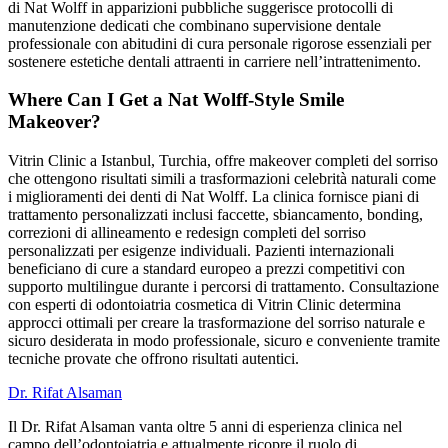
di Nat Wolff in apparizioni pubbliche suggerisce protocolli di
manutenzione dedicati che combinano supervisione dentale
professionale con abitudini di cura personale rigorose essenziali per
sostenere estetiche dentali attraenti in carriere nell’intrattenimento.
Where Can I Get a Nat Wolff-Style Smile
Makeover?
Vitrin Clinic a Istanbul, Turchia, offre makeover completi del sorriso
che ottengono risultati simili a trasformazioni celebrità naturali come
i miglioramenti dei denti di Nat Wolff. La clinica fornisce piani di
trattamento personalizzati inclusi faccette, sbiancamento, bonding,
correzioni di allineamento e redesign completi del sorriso
personalizzati per esigenze individuali. Pazienti internazionali
beneficiano di cure a standard europeo a prezzi competitivi con
supporto multilingue durante i percorsi di trattamento. Consultazione
con esperti di odontoiatria cosmetica di Vitrin Clinic determina
approcci ottimali per creare la trasformazione del sorriso naturale e
sicuro desiderata in modo professionale, sicuro e conveniente tramite
tecniche provate che offrono risultati autentici.
Dr. Rifat Alsaman
Il Dr. Rifat Alsaman vanta oltre 5 anni di esperienza clinica nel
campo dell’odontoiatria e attualmente ricopre il ruolo di