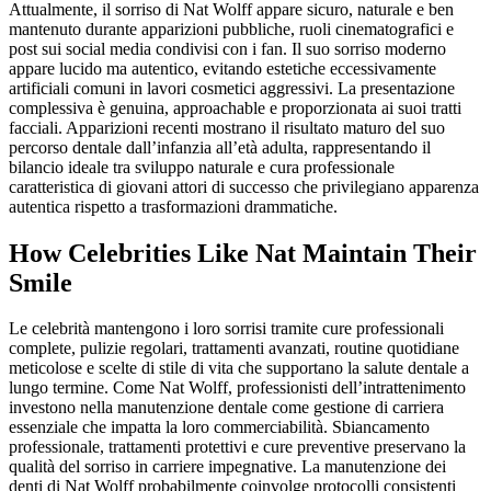
Attualmente, il sorriso di Nat Wolff appare sicuro, naturale e ben
mantenuto durante apparizioni pubbliche, ruoli cinematografici e
post sui social media condivisi con i fan. Il suo sorriso moderno
appare lucido ma autentico, evitando estetiche eccessivamente
artificiali comuni in lavori cosmetici aggressivi. La presentazione
complessiva è genuina, approachable e proporzionata ai suoi tratti
facciali. Apparizioni recenti mostrano il risultato maturo del suo
percorso dentale dall’infanzia all’età adulta, rappresentando il
bilancio ideale tra sviluppo naturale e cura professionale
caratteristica di giovani attori di successo che privilegiano apparenza
autentica rispetto a trasformazioni drammatiche.
How Celebrities Like Nat Maintain Their
Smile
Le celebrità mantengono i loro sorrisi tramite cure professionali
complete, pulizie regolari, trattamenti avanzati, routine quotidiane
meticolose e scelte di stile di vita che supportano la salute dentale a
lungo termine. Come Nat Wolff, professionisti dell’intrattenimento
investono nella manutenzione dentale come gestione di carriera
essenziale che impatta la loro commerciabilità. Sbiancamento
professionale, trattamenti protettivi e cure preventive preservano la
qualità del sorriso in carriere impegnative. La manutenzione dei
denti di Nat Wolff probabilmente coinvolge protocolli consistenti