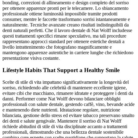
bonding, correzioni di allineamento e design completo del sorriso
per ottenere apparenze pronti per le telecamere. Lo sbiancamento
professionale ottiene luminosità impossibile tramite prodotti
consumer, mentre le faccette trasformano sorrisi istantaneamente e
naturalmente. Tecniche avanzate creano risultati indistinguibili da
denti naturali perfetti. Che il lavoro dentale di Nat Wolff includesse
questi trattamenti specifici rimane speculativo, ma tali procedure
rappresentano approcci standard per ottenere estetiche dentali a
livello intrattenimento che fotografano magnificamente e
mantengono apparenze autentiche in carriere lunghe che richiedono
presentazione visiva costante.
Lifestyle Habits That Support a Healthy Smile
Scelte di stile di vita impattano significativamente la longevità del
sorriso, richiedendo alle celebrità di mantenere eccellente igiene,
evitare cibi che macchiano, rimanere idratate e proteggere i denti da
danni. Performer come Nat Wolff devono bilanciare obblighi
professionali con salute dentale, gestendo caffè, vino, bevande acide
e mantenendo diete nutrienti. Idratazione regolare, nutrizione
bilanciata, gestione dello stress ed evitare tabacco preservano smalto
dei denti e salute gengivale. Mantenere il sorriso di Nat Wolff
richiede abitudini di stile di vita disciplinate accanto a trattamenti
professionali, dimostrando che una bellezza dentale sostenibile
combina cure esperte con scelte quotidiane che supportano la salute