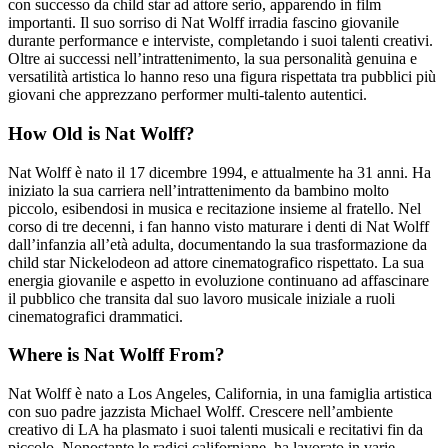
con successo da child star ad attore serio, apparendo in film
importanti. Il suo sorriso di Nat Wolff irradia fascino giovanile
durante performance e interviste, completando i suoi talenti creativi.
Oltre ai successi nell’intrattenimento, la sua personalità genuina e
versatilità artistica lo hanno reso una figura rispettata tra pubblici più
giovani che apprezzano performer multi-talento autentici.
How Old is Nat Wolff?
Nat Wolff è nato il 17 dicembre 1994, e attualmente ha 31 anni. Ha
iniziato la sua carriera nell’intrattenimento da bambino molto
piccolo, esibendosi in musica e recitazione insieme al fratello. Nel
corso di tre decenni, i fan hanno visto maturare i denti di Nat Wolff
dall’infanzia all’età adulta, documentando la sua trasformazione da
child star Nickelodeon ad attore cinematografico rispettato. La sua
energia giovanile e aspetto in evoluzione continuano ad affascinare
il pubblico che transita dal suo lavoro musicale iniziale a ruoli
cinematografici drammatici.
Where is Nat Wolff From?
Nat Wolff è nato a Los Angeles, California, in una famiglia artistica
con suo padre jazzista Michael Wolff. Crescere nell’ambiente
creativo di LA ha plasmato i suoi talenti musicali e recitativi fin da
piccolo. Nonostante le radici californiane, ha lavorato in varie