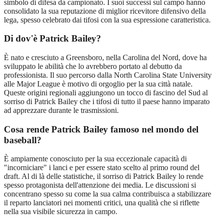
simbolo di difesa da campionato. I suoi successi sul campo hanno
consolidato la sua reputazione di miglior ricevitore difensivo della
lega, spesso celebrato dai tifosi con la sua espressione caratteristica.
Di dov'è Patrick Bailey?
È nato e cresciuto a Greensboro, nella Carolina del Nord, dove ha
sviluppato le abilità che lo avrebbero portato al debutto da
professionista. Il suo percorso dalla North Carolina State University
alle Major League è motivo di orgoglio per la sua città natale.
Queste origini regionali aggiungono un tocco di fascino del Sud al
sorriso di Patrick Bailey che i tifosi di tutto il paese hanno imparato
ad apprezzare durante le trasmissioni.
Cosa rende Patrick Bailey famoso nel mondo del
baseball?
È ampiamente conosciuto per la sua eccezionale capacità di
"incorniciare" i lanci e per essere stato scelto al primo round del
draft. Al di là delle statistiche, il sorriso di Patrick Bailey lo rende
spesso protagonista dell'attenzione dei media. Le discussioni si
concentrano spesso su come la sua calma contribuisca a stabilizzare
il reparto lanciatori nei momenti critici, una qualità che si riflette
nella sua visibile sicurezza in campo.