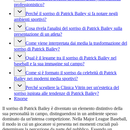
professionistico?
Perché il sorriso di Patrick Bailey si fa notare negli
ambienti sportivi?
Cosa rivela l'analisi del sorriso di Patrick Bailey sulla
presentazione di un atleta?
Come viene interpretata dai media la trasformazione del
sorriso di Patrick Bailey?
Qual è il legame tra il sorriso di Patrick Bailey nel
baseball e la sua immagine sul campo?
Come si è formato il sorriso da celebrità di Patrick
Bailey nei moderni media sportivi?
Perché scegliere la Clinica Vitrin per un'estetica del
sorriso ispirata alle tendenze di Patrick Bailey?
Risorse
Il sorriso di Patrick Bailey è diventato un elemento distintivo della
sua personalità in campo, distinguendosi in un ambiente spesso
dominato da un'intensa competizione. Nella Major League Baseball,
il modo in cui un giocatore si presenta nei momenti cruciali può
determinare la percezione da parte del pubblico. Essendo un