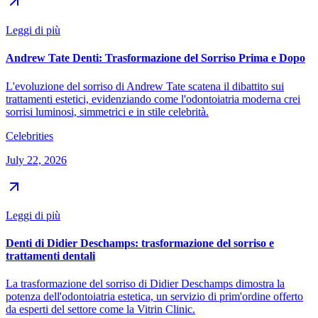
Leggi di più
Andrew Tate Denti: Trasformazione del Sorriso Prima e Dopo
L'evoluzione del sorriso di Andrew Tate scatena il dibattito sui
trattamenti estetici, evidenziando come l'odontoiatria moderna crei
sorrisi luminosi, simmetrici e in stile celebrità.
Celebrities
July 22, 2026
Leggi di più
Denti di Didier Deschamps: trasformazione del sorriso e
trattamenti dentali
La trasformazione del sorriso di Didier Deschamps dimostra la
potenza dell'odontoiatria estetica, un servizio di prim'ordine offerto
da esperti del settore come la Vitrin Clinic.