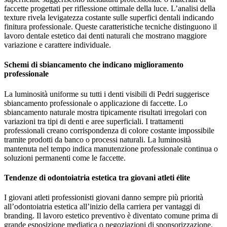
faccette progettati per riflessione ottimale della luce. L’analisi della
texture rivela levigatezza costante sulle superfici dentali indicando
finitura professionale. Queste caratteristiche tecniche distinguono il
lavoro dentale estetico dai denti naturali che mostrano maggiore
variazione e carattere individuale.
Schemi di sbiancamento che indicano miglioramento
professionale
La luminosità uniforme su tutti i denti visibili di Pedri suggerisce
sbiancamento professionale o applicazione di faccette. Lo
sbiancamento naturale mostra tipicamente risultati irregolari con
variazioni tra tipi di denti e aree superficiali. I trattamenti
professionali creano corrispondenza di colore costante impossibile
tramite prodotti da banco o processi naturali. La luminosità
mantenuta nel tempo indica manutenzione professionale continua o
soluzioni permanenti come le faccette.
Tendenze di odontoiatria estetica tra giovani atleti élite
I giovani atleti professionisti giovani danno sempre più priorità
all’odontoiatria estetica all’inizio della carriera per vantaggi di
branding. Il lavoro estetico preventivo è diventato comune prima di
grande esposizione mediatica o negoziazioni di sponsorizzazione.