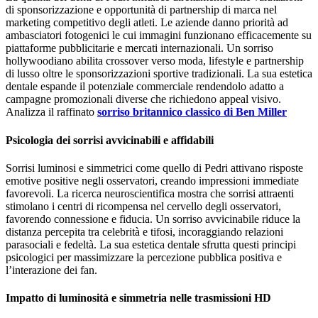
di sponsorizzazione e opportunità di partnership di marca nel
marketing competitivo degli atleti. Le aziende danno priorità ad
ambasciatori fotogenici le cui immagini funzionano efficacemente su
piattaforme pubblicitarie e mercati internazionali. Un sorriso
hollywoodiano abilita crossover verso moda, lifestyle e partnership
di lusso oltre le sponsorizzazioni sportive tradizionali. La sua estetica
dentale espande il potenziale commerciale rendendolo adatto a
campagne promozionali diverse che richiedono appeal visivo.
Analizza il raffinato
sorriso britannico classico di Ben Miller
Psicologia dei sorrisi avvicinabili e affidabili
Sorrisi luminosi e simmetrici come quello di Pedri attivano risposte
emotive positive negli osservatori, creando impressioni immediate
favorevoli. La ricerca neuroscientifica mostra che sorrisi attraenti
stimolano i centri di ricompensa nel cervello degli osservatori,
favorendo connessione e fiducia. Un sorriso avvicinabile riduce la
distanza percepita tra celebrità e tifosi, incoraggiando relazioni
parasociali e fedeltà. La sua estetica dentale sfrutta questi principi
psicologici per massimizzare la percezione pubblica positiva e
l’interazione dei fan.
Impatto di luminosità e simmetria nelle trasmissioni HD