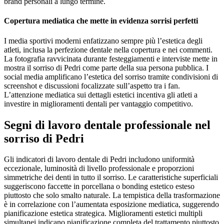
brand personali a lungo termine.
Copertura mediatica che mette in evidenza sorrisi perfetti
I media sportivi moderni enfatizzano sempre più l’estetica degli
atleti, inclusa la perfezione dentale nella copertura e nei commenti.
La fotografia ravvicinata durante festeggiamenti e interviste mette in
mostra il sorriso di Pedri come parte della sua persona pubblica. I
social media amplificano l’estetica del sorriso tramite condivisioni di
screenshot e discussioni focalizzate sull’aspetto tra i fan.
L’attenzione mediatica sui dettagli estetici incentiva gli atleti a
investire in miglioramenti dentali per vantaggio competitivo.
Segni di lavoro dentale professionale nel
sorriso di Pedri
Gli indicatori di lavoro dentale di Pedri includono uniformità
eccezionale, luminosità di livello professionale e proporzioni
simmetriche dei denti in tutto il sorriso. Le caratteristiche superficiali
suggeriscono faccette in porcellana o bonding estetico esteso
piuttosto che solo smalto naturale. La tempistica della trasformazione
è in correlazione con l’aumentata esposizione mediatica, suggerendo
pianificazione estetica strategica. Miglioramenti estetici multipli
simultanei indicano pianificazione completa del trattamento piuttosto