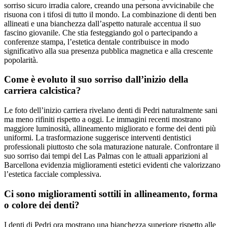
sorriso sicuro irradia calore, creando una persona avvicinabile che
risuona con i tifosi di tutto il mondo. La combinazione di denti ben
allineati e una bianchezza dall’aspetto naturale accentua il suo
fascino giovanile. Che stia festeggiando gol o partecipando a
conferenze stampa, l’estetica dentale contribuisce in modo
significativo alla sua presenza pubblica magnetica e alla crescente
popolarità.
Come è evoluto il suo sorriso dall’inizio della
carriera calcistica?
Le foto dell’inizio carriera rivelano denti di Pedri naturalmente sani
ma meno rifiniti rispetto a oggi. Le immagini recenti mostrano
maggiore luminosità, allineamento migliorato e forme dei denti più
uniformi. La trasformazione suggerisce interventi dentistici
professionali piuttosto che sola maturazione naturale. Confrontare il
suo sorriso dai tempi del Las Palmas con le attuali apparizioni al
Barcellona evidenzia miglioramenti estetici evidenti che valorizzano
l’estetica facciale complessiva.
Ci sono miglioramenti sottili in allineamento, forma
o colore dei denti?
I denti di Pedri ora mostrano una bianchezza superiore rispetto alle