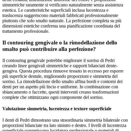
simmetriche raramente si verificano naturalmente senza assistenza
estetica. Le caratteristiche superficiali inclusa lucentezza e
traslucenza suggeriscono materiali fabbricati professionalmente
piuttosto che solo smalto naturale. La perfezione completa su più
dimensioni estetiche conferma una pianificazione coordinata del
trattamento professionale.
Il contouring gengivale o la rimodellazione dello
smalto può contribuire alla perfezione?
Il contouring gengivale potrebbe migliorare il sorriso di Pedri
creando linee gengivali simmetriche e rapporti bilanciati dente-
gengiva. Questa procedura rimuove tessuto in eccesso per esporre
più superficie dentale, migliorando proporzioni e simmetria del
sorriso. La rimodellazione dello smalto affina bordi e contorni dei
denti per un aspetto più liscio e uniforme. In combinazione con
sbiancamento o faccette, questi interventi creano trasformazioni
complete che ottimizzano ogni componente del sorriso.
Valutazione simmetria, lucentezza e texture superficiale
I denti di Pedri dimostrano una straordinaria simmetria bilaterale con
proporzioni bilanciate tra lato sinistro e destro. I livelli di lucentezza
superficiale suggeriscono lucidatura professionale o materiali di