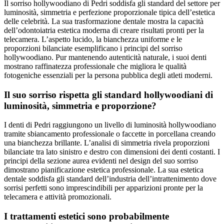
Il sorriso hollywoodiano di Pedri soddisfa gli standard del settore per
luminosità, simmetria e perfezione proporzionale tipica dell’estetica
delle celebrità. La sua trasformazione dentale mostra la capacità
dell’odontoiatria estetica moderna di creare risultati pronti per la
telecamera. L’aspetto lucido, la bianchezza uniforme e le
proporzioni bilanciate esemplificano i principi del sorriso
hollywoodiano. Pur mantenendo autenticità naturale, i suoi denti
mostrano raffinatezza professionale che migliora le qualità
fotogeniche essenziali per la persona pubblica degli atleti moderni.
Il suo sorriso rispetta gli standard hollywoodiani di
luminosità, simmetria e proporzione?
I denti di Pedri raggiungono un livello di luminosità hollywoodiano
tramite sbiancamento professionale o faccette in porcellana creando
una bianchezza brillante. L’analisi di simmetria rivela proporzioni
bilanciate tra lato sinistro e destro con dimensioni dei denti costanti. I
principi della sezione aurea evidenti nel design del suo sorriso
dimostrano pianificazione estetica professionale. La sua estetica
dentale soddisfa gli standard dell’industria dell’intrattenimento dove
sorrisi perfetti sono imprescindibili per apparizioni pronte per la
telecamera e attività promozionali.
I trattamenti estetici sono probabilmente