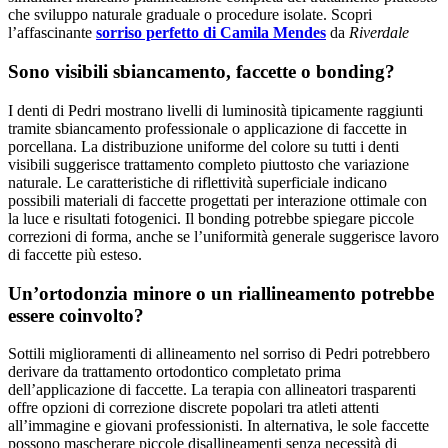
che sviluppo naturale graduale o procedure isolate. Scopri
l’affascinante
sorriso perfetto di Camila Mendes
da
Riverdale
Sono visibili sbiancamento, faccette o bonding?
I denti di Pedri mostrano livelli di luminosità tipicamente raggiunti
tramite sbiancamento professionale o applicazione di faccette in
porcellana. La distribuzione uniforme del colore su tutti i denti
visibili suggerisce trattamento completo piuttosto che variazione
naturale. Le caratteristiche di riflettività superficiale indicano
possibili materiali di faccette progettati per interazione ottimale con
la luce e risultati fotogenici. Il bonding potrebbe spiegare piccole
correzioni di forma, anche se l’uniformità generale suggerisce lavoro
di faccette più esteso.
Un’ortodonzia minore o un riallineamento potrebbe
essere coinvolto?
Sottili miglioramenti di allineamento nel sorriso di Pedri potrebbero
derivare da trattamento ortodontico completato prima
dell’applicazione di faccette. La terapia con allineatori trasparenti
offre opzioni di correzione discrete popolari tra atleti attenti
all’immagine e giovani professionisti. In alternativa, le sole faccette
possono mascherare piccole disallineamenti senza necessità di