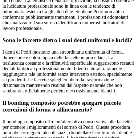
porcellana. La tempistica della trasformazione, la costanza estetica e
la lucidatura professionale sono in linea con le tendenze di
odontoiatria estetica tra gli atleti élite. Sebbene Pedri non abbia
confermato pubblicamente trattamenti, i professionisti odontoiatri
che analizzano il suo sorriso identificano numerosi indicatori di
lavoro professionale.
Sono le faccette dietro i suoi denti uniformi e lucidi?
I denti di Pedri mostrano una straordinaria uniformità di forma,
dimensione e colore tipica delle faccette in porcellana. La
traslucenza costante e la riflettività superficiale suggeriscono restauri
dentali fabbricati professionalmente. I denti naturali raramente
raggiungono tale uniformità senza intervento estetico, specialmente
su più denti. Le faccette spiegherebbero la trasformazione
drammatica mantenendo risultati dall’aspetto naturale che non
sembrano artificialmente perfetti o eccessivamente bianchi.
Il bonding composito potrebbe spiegare piccole
correzioni di forma o allineamento?
Il bonding composito offre un’alternativa conservativa alle faccette
per ottenere i miglioramenti del sorriso di Pedri. Questa procedura
potrebbe correggere piccoli spazi, rimodellare i contorni dei denti e