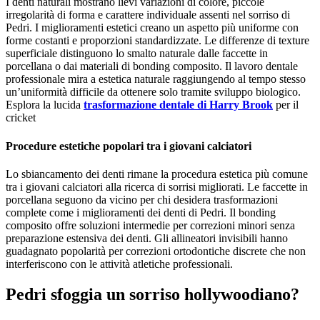
I denti naturali mostrano lievi variazioni di colore, piccole
irregolarità di forma e carattere individuale assenti nel sorriso di
Pedri. I miglioramenti estetici creano un aspetto più uniforme con
forme costanti e proporzioni standardizzate. Le differenze di texture
superficiale distinguono lo smalto naturale dalle faccette in
porcellana o dai materiali di bonding composito. Il lavoro dentale
professionale mira a estetica naturale raggiungendo al tempo stesso
un’uniformità difficile da ottenere solo tramite sviluppo biologico.
Esplora la lucida
trasformazione dentale di Harry Brook
per il
cricket
Procedure estetiche popolari tra i giovani calciatori
Lo sbiancamento dei denti rimane la procedura estetica più comune
tra i giovani calciatori alla ricerca di sorrisi migliorati. Le faccette in
porcellana seguono da vicino per chi desidera trasformazioni
complete come i miglioramenti dei denti di Pedri. Il bonding
composito offre soluzioni intermedie per correzioni minori senza
preparazione estensiva dei denti. Gli allineatori invisibili hanno
guadagnato popolarità per correzioni ortodontiche discrete che non
interferiscono con le attività atletiche professionali.
Pedri sfoggia un sorriso hollywoodiano?