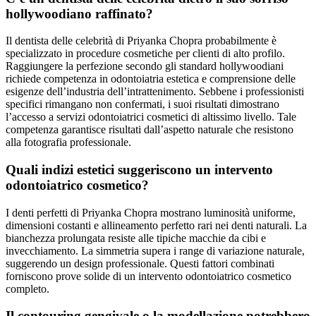
hollywoodiano raffinato?
Il dentista delle celebrità di Priyanka Chopra probabilmente è
specializzato in procedure cosmetiche per clienti di alto profilo.
Raggiungere la perfezione secondo gli standard hollywoodiani
richiede competenza in odontoiatria estetica e comprensione delle
esigenze dell’industria dell’intrattenimento. Sebbene i professionisti
specifici rimangano non confermati, i suoi risultati dimostrano
l’accesso a servizi odontoiatrici cosmetici di altissimo livello. Tale
competenza garantisce risultati dall’aspetto naturale che resistono
alla fotografia professionale.
Quali indizi estetici suggeriscono un intervento
odontoiatrico cosmetico?
I denti perfetti di Priyanka Chopra mostrano luminosità uniforme,
dimensioni costanti e allineamento perfetto rari nei denti naturali. La
bianchezza prolungata resiste alle tipiche macchie da cibi e
invecchiamento. La simmetria supera i range di variazione naturale,
suggerendo un design professionale. Questi fattori combinati
forniscono prove solide di un intervento odontoiatrico cosmetico
completo.
Il contouring gengivale o la modellazione potrebbero