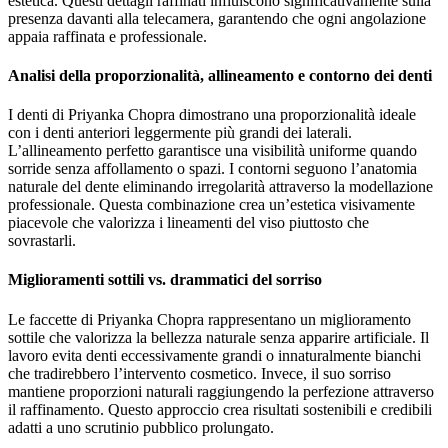
estetica. Questi dettagli raffinati influiscono significativamente sulla
presenza davanti alla telecamera, garantendo che ogni angolazione
appaia raffinata e professionale.
Analisi della proporzionalità, allineamento e contorno dei denti
I denti di Priyanka Chopra dimostrano una proporzionalità ideale
con i denti anteriori leggermente più grandi dei laterali.
L’allineamento perfetto garantisce una visibilità uniforme quando
sorride senza affollamento o spazi. I contorni seguono l’anatomia
naturale del dente eliminando irregolarità attraverso la modellazione
professionale. Questa combinazione crea un’estetica visivamente
piacevole che valorizza i lineamenti del viso piuttosto che
sovrastarli.
Miglioramenti sottili vs. drammatici del sorriso
Le faccette di Priyanka Chopra rappresentano un miglioramento
sottile che valorizza la bellezza naturale senza apparire artificiale. Il
lavoro evita denti eccessivamente grandi o innaturalmente bianchi
che tradirebbero l’intervento cosmetico. Invece, il suo sorriso
mantiene proporzioni naturali raggiungendo la perfezione attraverso
il raffinamento. Questo approccio crea risultati sostenibili e credibili
adatti a uno scrutinio pubblico prolungato.