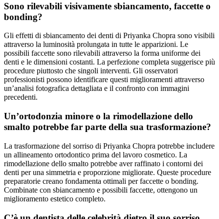
Sono rilevabili visivamente sbiancamento, faccette o
bonding?
Gli effetti di sbiancamento dei denti di Priyanka Chopra sono visibili
attraverso la luminosità prolungata in tutte le apparizioni. Le
possibili faccette sono rilevabili attraverso la forma uniforme dei
denti e le dimensioni costanti. La perfezione completa suggerisce più
procedure piuttosto che singoli interventi. Gli osservatori
professionisti possono identificare questi miglioramenti attraverso
un’analisi fotografica dettagliata e il confronto con immagini
precedenti.
Un’ortodonzia minore o la rimodellazione dello
smalto potrebbe far parte della sua trasformazione?
La trasformazione del sorriso di Priyanka Chopra potrebbe includere
un allineamento ortodontico prima del lavoro cosmetico. La
rimodellazione dello smalto potrebbe aver raffinato i contorni dei
denti per una simmetria e proporzione migliorate. Queste procedure
preparatorie creano fondamenta ottimali per faccette o bonding.
Combinate con sbiancamento e possibili faccette, ottengono un
miglioramento estetico completo.
C’è un dentista delle celebrità dietro il suo sorriso