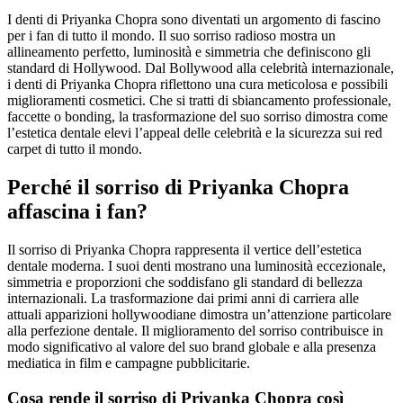
I denti di Priyanka Chopra sono diventati un argomento di fascino
per i fan di tutto il mondo. Il suo sorriso radioso mostra un
allineamento perfetto, luminosità e simmetria che definiscono gli
standard di Hollywood. Dal Bollywood alla celebrità internazionale,
i denti di Priyanka Chopra riflettono una cura meticolosa e possibili
miglioramenti cosmetici. Che si tratti di sbiancamento professionale,
faccette o bonding, la trasformazione del suo sorriso dimostra come
l’estetica dentale elevi l’appeal delle celebrità e la sicurezza sui red
carpet di tutto il mondo.
Perché il sorriso di Priyanka Chopra
affascina i fan?
Il sorriso di Priyanka Chopra rappresenta il vertice dell’estetica
dentale moderna. I suoi denti mostrano una luminosità eccezionale,
simmetria e proporzioni che soddisfano gli standard di bellezza
internazionali. La trasformazione dai primi anni di carriera alle
attuali apparizioni hollywoodiane dimostra un’attenzione particolare
alla perfezione dentale. Il miglioramento del sorriso contribuisce in
modo significativo al valore del suo brand globale e alla presenza
mediatica in film e campagne pubblicitarie.
Cosa rende il sorriso di Priyanka Chopra così