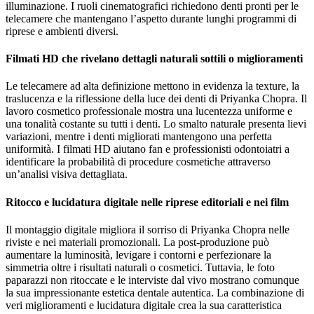
illuminazione. I ruoli cinematografici richiedono denti pronti per le
telecamere che mantengano l’aspetto durante lunghi programmi di
riprese e ambienti diversi.
Filmati HD che rivelano dettagli naturali sottili o miglioramenti
Le telecamere ad alta definizione mettono in evidenza la texture, la
traslucenza e la riflessione della luce dei denti di Priyanka Chopra. Il
lavoro cosmetico professionale mostra una lucentezza uniforme e
una tonalità costante su tutti i denti. Lo smalto naturale presenta lievi
variazioni, mentre i denti migliorati mantengono una perfetta
uniformità. I filmati HD aiutano fan e professionisti odontoiatri a
identificare la probabilità di procedure cosmetiche attraverso
un’analisi visiva dettagliata.
Ritocco e lucidatura digitale nelle riprese editoriali e nei film
Il montaggio digitale migliora il sorriso di Priyanka Chopra nelle
riviste e nei materiali promozionali. La post-produzione può
aumentare la luminosità, levigare i contorni e perfezionare la
simmetria oltre i risultati naturali o cosmetici. Tuttavia, le foto
paparazzi non ritoccate e le interviste dal vivo mostrano comunque
la sua impressionante estetica dentale autentica. La combinazione di
veri miglioramenti e lucidatura digitale crea la sua caratteristica