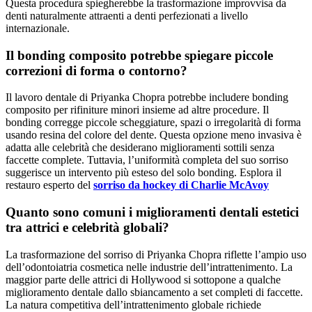
Questa procedura spiegherebbe la trasformazione improvvisa da
denti naturalmente attraenti a denti perfezionati a livello
internazionale.
Il bonding composito potrebbe spiegare piccole
correzioni di forma o contorno?
Il lavoro dentale di Priyanka Chopra potrebbe includere bonding
composito per rifiniture minori insieme ad altre procedure. Il
bonding corregge piccole scheggiature, spazi o irregolarità di forma
usando resina del colore del dente. Questa opzione meno invasiva è
adatta alle celebrità che desiderano miglioramenti sottili senza
faccette complete. Tuttavia, l’uniformità completa del suo sorriso
suggerisce un intervento più esteso del solo bonding. Esplora il
restauro esperto del
sorriso da hockey di Charlie McAvoy
Quanto sono comuni i miglioramenti dentali estetici
tra attrici e celebrità globali?
La trasformazione del sorriso di Priyanka Chopra riflette l’ampio uso
dell’odontoiatria cosmetica nelle industrie dell’intrattenimento. La
maggior parte delle attrici di Hollywood si sottopone a qualche
miglioramento dentale dallo sbiancamento a set completi di faccette.
La natura competitiva dell’intrattenimento globale richiede