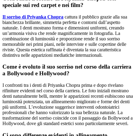
speciale sui red carpet e nei film?
Il sorriso di Priyanka Chopra
cattura il pubblico grazie alla sua
bianchezza brillante, simmetria perfetta e contorni dall’aspetto
naturale. I denti mostrano forma e dimensioni uniformi, creando
un’armonia visiva che rende magnificamente in fotografia. La
combinazione di luminosità e proporzione rende il suo sorriso
memorabile nei primi piani, nelle interviste e sulle copertine delle
riviste. Questa estetica raffinata è diventata la sua caratteristica
distintiva nelle apparizioni mediatiche internazionali.
Come è evoluto il suo sorriso nel corso della carriera
a Bollywood e Hollywood?
I confronti tra i denti di Priyanka Chopra prima e dopo rivelano
rifiniture evidenti nel corso della carriera. Le foto iniziali mostrano
denti naturalmente belli, mentre le apparizioni recenti esibiscono una
luminosità potenziata, un allineamento migliorato e forme dei denti
più uniformi. L’evoluzione suggerisce interventi odontoiatrici
professionali che hanno valorizzato la sua bellezza naturale. La
trasformazione del sorriso coincide con il passaggio da Bollywood a
Hollywood, dove gli standard estetici sono particolarmente severi.
Ci sono differenze evidenti in allineamento,