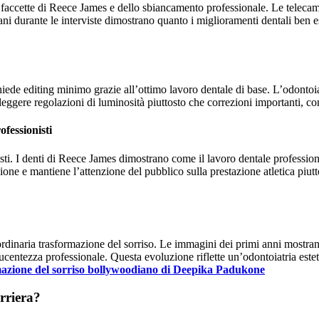
e faccette di Reece James e dello sbiancamento professionale. Le telecam
piani durante le interviste dimostrano quanto i miglioramenti dentali be
chiede editing minimo grazie all’ottimo lavoro dentale di base. L’odontoia
eggere regolazioni di luminosità piuttosto che correzioni importanti, con
ofessionisti
nisti. I denti di Reece James dimostrano come il lavoro dentale profession
ne e mantiene l’attenzione del pubblico sulla prestazione atletica piutto
dinaria trasformazione del sorriso. Le immagini dei primi anni mostran
entezza professionale. Questa evoluzione riflette un’odontoiatria esteti
mazione del sorriso bollywoodiano di Deepika Padukone
rriera?