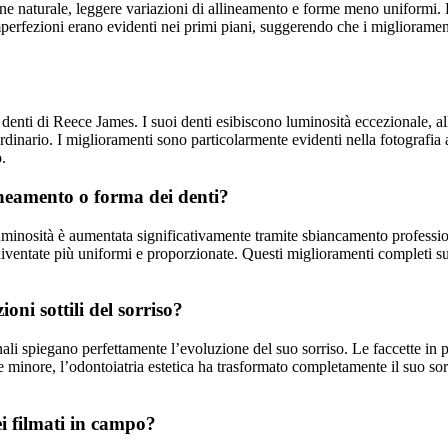
ne naturale, leggere variazioni di allineamento e forme meno uniformi. P
imperfezioni erano evidenti nei primi piani, suggerendo che i miglioramen
enti di Reece James. I suoi denti esibiscono luminosità eccezionale, 
rdinario. I miglioramenti sono particolarmente evidenti nella fotografia a
.
ineamento o forma dei denti?
 luminosità è aumentata significativamente tramite sbiancamento professi
ventate più uniformi e proporzionate. Questi miglioramenti completi su
oni sottili del sorriso?
nali spiegano perfettamente l’evoluzione del suo sorriso. Le faccette i
minore, l’odontoiatria estetica ha trasformato completamente il suo sor
ei filmati in campo?