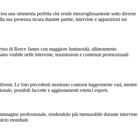
le crea una simmetria perfetta che rende meravigliosamente sotto diverse
la sua presenza sicura durante partite, interviste e apparizioni sui
sorriso di Reece James con maggiore luminosità, allineamento
ano visibile nelle interviste, trasmissioni e contenuti promozionali
uniformi. Le foto precedenti mostrano contorni leggermente vari, mentre
ale, possibili faccette e aggiustamenti estetici esperti.
ua immagine professionale, rendendolo più memorabile durante interviste
calcio mondiale.