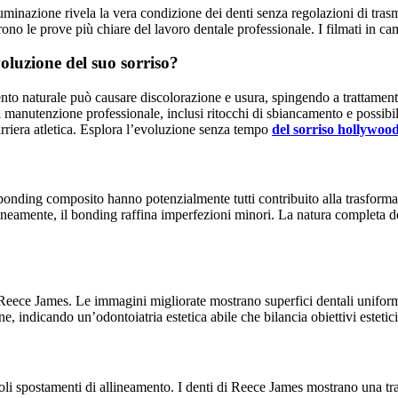
luminazione rivela la vera condizione dei denti senza regolazioni di trasm
rono le prove più chiare del lavoro dentale professionale. I filmati in c
voluzione del suo sorriso?
nto naturale può causare discolorazione e usura, spingendo a trattament
 manutenzione professionale, inclusi ritocchi di sbiancamento e possibil
rriera atletica. Esplora l’evoluzione senza tempo
del sorriso hollywo
il bonding composito hanno potenzialmente tutti contribuito alla trasfor
raneamente, il bonding raffina imperfezioni minori. La natura completa d
i Reece James. Le immagini migliorate mostrano superfici dentali uniformi,
 indicando un’odontoiatria estetica abile che bilancia obiettivi estetici co
li spostamenti di allineamento. I denti di Reece James mostrano una tra