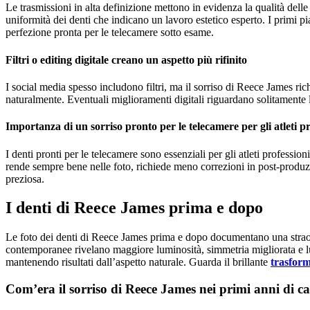
Le trasmissioni in alta definizione mettono in evidenza la qualità dell
uniformità dei denti che indicano un lavoro estetico esperto. I primi 
perfezione pronta per le telecamere sotto esame.
Filtri o editing digitale creano un aspetto più rifinito
I social media spesso includono filtri, ma il sorriso di Reece James ri
naturalmente. Eventuali miglioramenti digitali riguardano solitamente l
Importanza di un sorriso pronto per le telecamere per gli atleti pr
I denti pronti per le telecamere sono essenziali per gli atleti professio
rende sempre bene nelle foto, richiede meno correzioni in post-produzio
preziosa.
I denti di Reece James prima e dopo
Le foto dei denti di Reece James prima e dopo documentano una straor
contemporanee rivelano maggiore luminosità, simmetria migliorata e luc
mantenendo risultati dall’aspetto naturale. Guarda il brillante
trasfor
Com’era il sorriso di Reece James nei primi anni di ca