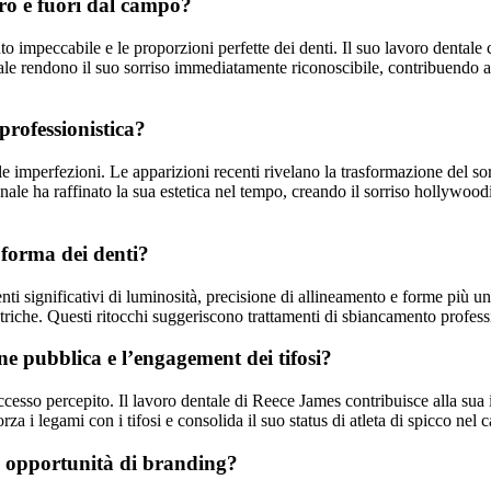
tro e fuori dal campo?
mento impeccabile e le proporzioni perfette dei denti. Il suo lavoro denta
onale rendono il suo sorriso immediatamente riconoscibile, contribuendo al
 professionistica?
le imperfezioni. Le apparizioni recenti rivelano la trasformazione del 
nale ha raffinato la sua estetica nel tempo, creando il sorriso hollywoodi
 forma dei denti?
ti significativi di luminosità, precisione di allineamento e forme più 
che. Questi ritocchi suggeriscono trattamenti di sbiancamento profession
ne pubblica e l’engagement dei tifosi?
 successo percepito. Il lavoro dentale di Reece James contribuisce alla s
rza i legami con i tifosi e consolida il suo status di atleta di spicco nel 
i e opportunità di branding?