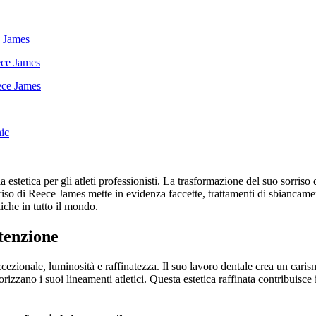
e James
eece James
eece James
nic
a estetica per gli atleti professionisti. La trasformazione del suo sorriso
iso di Reece James mette in evidenza faccette, trattamenti di sbiancame
liche in tutto il mondo.
ttenzione
eccezionale, luminosità e raffinatezza. Il suo lavoro dentale crea un car
izzano i suoi lineamenti atletici. Questa estetica raffinata contribuisce