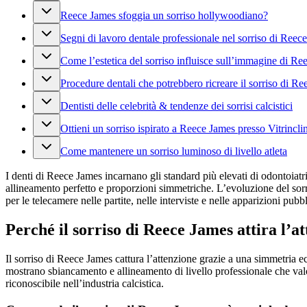
Reece James sfoggia un sorriso hollywoodiano?
Segni di lavoro dentale professionale nel sorriso di Reec
Come l’estetica del sorriso influisce sull’immagine di R
Procedure dentali che potrebbero ricreare il sorriso di R
Dentisti delle celebrità & tendenze dei sorrisi calcistici
Ottieni un sorriso ispirato a Reece James presso Vitrincli
Come mantenere un sorriso luminoso di livello atleta
I denti di Reece James incarnano gli standard più elevati di odontoiatri
allineamento perfetto e proporzioni simmetriche. L’evoluzione del sorr
per le telecamere nelle partite, nelle interviste e nelle apparizioni pubb
Perché il sorriso di Reece James attira l’a
Il sorriso di Reece James cattura l’attenzione grazie a una simmetria 
mostrano sbiancamento e allineamento di livello professionale che valor
riconoscibile nell’industria calcistica.