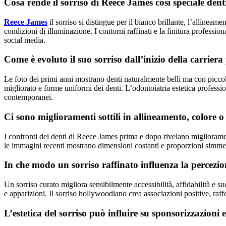
Cosa rende il sorriso di Reece James così speciale den
Reece James
il sorriso si distingue per il bianco brillante, l’allinea
condizioni di illuminazione. I contorni raffinati e la finitura professi
social media.
Come è evoluto il suo sorriso dall’inizio della carriera
Le foto dei primi anni mostrano denti naturalmente belli ma con picco
migliorato e forme uniformi dei denti. L’odontoiatria estetica professio
contemporanei.
Ci sono miglioramenti sottili in allineamento, colore o
I confronti dei denti di Reece James prima e dopo rivelano miglioramen
le immagini recenti mostrano dimensioni costanti e proporzioni simmetri
In che modo un sorriso raffinato influenza la percezio
Un sorriso curato migliora sensibilmente accessibilità, affidabilità e
e apparizioni. Il sorriso hollywoodiano crea associazioni positive, raffo
L’estetica del sorriso può influire su sponsorizzazion