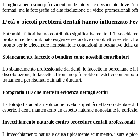
I miglioramenti sono più evidenti nelle interviste ravvicinate dove l’il
formati, ma la fotografia ad alta risoluzione e i video promozionali off
L’età o piccoli problemi dentali hanno influenzato l’e
Entrambi i fattori hanno contribuito significativamente. L’invecchiame
probabilmente combinato esigenze restorative con obiettivi estetici. La
pronto per le telecamere nonostante le condizioni impegnative della ca
Sbiancamento, faccette o bonding come possibili contributori
Lo sbiancamento professionale dei denti, le faccette in porcellana e 
discolorazione, le faccette affrontano più problemi estetici contempo
trattamenti per risultati ottimali e duraturi.
Fotografia HD che mette in evidenza dettagli sottili
La fotografia ad alta risoluzione rivela la qualità del lavoro dentale d
esperte. I denti mantengono un aspetto naturale nonostante la perfezione,
Invecchiamento naturale contro procedure dentali professionali
L’invecchiamento naturale causa tipicamente scurimento, usura e picco