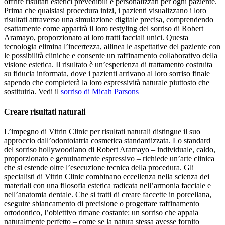
offrire risultati estetici prevedibili e personalizzati per ogni paziente.
Prima che qualsiasi procedura inizi, i pazienti visualizzano i loro
risultati attraverso una simulazione digitale precisa, comprendendo
esattamente come apparirà il loro restyling del sorriso di Robert
Aramayo, proporzionato ai loro tratti facciali unici. Questa
tecnologia elimina l’incertezza, allinea le aspettative del paziente con
le possibilità cliniche e consente un raffinamento collaborativo della
visione estetica. Il risultato è un’esperienza di trattamento costruita
su fiducia informata, dove i pazienti arrivano al loro sorriso finale
sapendo che completerà la loro espressività naturale piuttosto che
sostituirla. Vedi il
sorriso di Micah Parsons
Creare risultati naturali
L’impegno di Vitrin Clinic per risultati naturali distingue il suo
approccio dall’odontoiatria cosmetica standardizzata. Lo standard
del sorriso hollywoodiano di Robert Aramayo – individuale, caldo,
proporzionato e genuinamente espressivo – richiede un’arte clinica
che si estende oltre l’esecuzione tecnica della procedura. Gli
specialisti di Vitrin Clinic combinano eccellenza nella scienza dei
materiali con una filosofia estetica radicata nell’armonia facciale e
nell’anatomia dentale. Che si tratti di creare faccette in porcellana,
eseguire sbiancamento di precisione o progettare raffinamento
ortodontico, l’obiettivo rimane costante: un sorriso che appaia
naturalmente perfetto – come se la natura stessa avesse fornito