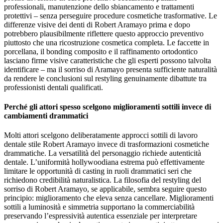
professionali, manutenzione dello sbiancamento e trattamenti
protettivi – senza perseguire procedure cosmetiche trasformative. Le
differenze visive dei denti di Robert Aramayo prima e dopo
potrebbero plausibilmente riflettere questo approccio preventivo
piuttosto che una ricostruzione cosmetica completa. Le faccette in
porcellana, il bonding composito e il raffinamento ortodontico
lasciano firme visive caratteristiche che gli esperti possono talvolta
identificare – ma il sorriso di Aramayo presenta sufficiente naturalità
da rendere le conclusioni sul restyling genuinamente dibattute tra
professionisti dentali qualificati.
Perché gli attori spesso scelgono miglioramenti sottili invece di
cambiamenti drammatici
Molti attori scelgono deliberatamente approcci sottili di lavoro
dentale stile Robert Aramayo invece di trasformazioni cosmetiche
drammatiche. La versatilità del personaggio richiede autenticità
dentale. L’uniformità hollywoodiana estrema può effettivamente
limitare le opportunità di casting in ruoli drammatici seri che
richiedono credibilità naturalistica. La filosofia del restyling del
sorriso di Robert Aramayo, se applicabile, sembra seguire questo
principio: miglioramento che eleva senza cancellare. Miglioramenti
sottili a luminosità e simmetria supportano la commerciabilità
preservando l’espressività autentica essenziale per interpretare