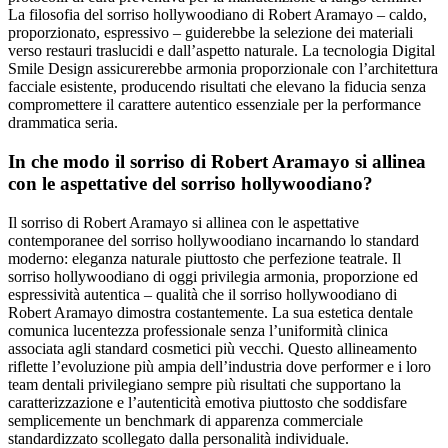
La filosofia del sorriso hollywoodiano di Robert Aramayo – caldo,
proporzionato, espressivo – guiderebbe la selezione dei materiali
verso restauri traslucidi e dall’aspetto naturale. La tecnologia Digital
Smile Design assicurerebbe armonia proporzionale con l’architettura
facciale esistente, producendo risultati che elevano la fiducia senza
compromettere il carattere autentico essenziale per la performance
drammatica seria.
In che modo il sorriso di Robert Aramayo si allinea
con le aspettative del sorriso hollywoodiano?
Il sorriso di Robert Aramayo si allinea con le aspettative
contemporanee del sorriso hollywoodiano incarnando lo standard
moderno: eleganza naturale piuttosto che perfezione teatrale. Il
sorriso hollywoodiano di oggi privilegia armonia, proporzione ed
espressività autentica – qualità che il sorriso hollywoodiano di
Robert Aramayo dimostra costantemente. La sua estetica dentale
comunica lucentezza professionale senza l’uniformità clinica
associata agli standard cosmetici più vecchi. Questo allineamento
riflette l’evoluzione più ampia dell’industria dove performer e i loro
team dentali privilegiano sempre più risultati che supportano la
caratterizzazione e l’autenticità emotiva piuttosto che soddisfare
semplicemente un benchmark di apparenza commerciale
standardizzato scollegato dalla personalità individuale.