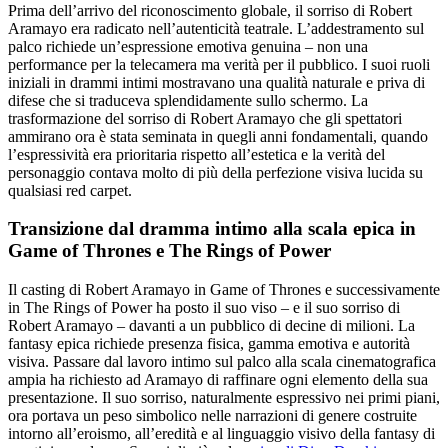
Prima dell’arrivo del riconoscimento globale, il sorriso di Robert
Aramayo era radicato nell’autenticità teatrale. L’addestramento sul
palco richiede un’espressione emotiva genuina – non una
performance per la telecamera ma verità per il pubblico. I suoi ruoli
iniziali in drammi intimi mostravano una qualità naturale e priva di
difese che si traduceva splendidamente sullo schermo. La
trasformazione del sorriso di Robert Aramayo che gli spettatori
ammirano ora è stata seminata in quegli anni fondamentali, quando
l’espressività era prioritaria rispetto all’estetica e la verità del
personaggio contava molto di più della perfezione visiva lucida su
qualsiasi red carpet.
Transizione dal dramma intimo alla scala epica in
Game of Thrones e The Rings of Power
Il casting di Robert Aramayo in Game of Thrones e successivamente
in The Rings of Power ha posto il suo viso – e il suo sorriso di
Robert Aramayo – davanti a un pubblico di decine di milioni. La
fantasy epica richiede presenza fisica, gamma emotiva e autorità
visiva. Passare dal lavoro intimo sul palco alla scala cinematografica
ampia ha richiesto ad Aramayo di raffinare ogni elemento della sua
presentazione. Il suo sorriso, naturalmente espressivo nei primi piani,
ora portava un peso simbolico nelle narrazioni di genere costruite
intorno all’eroismo, all’eredità e al linguaggio visivo della fantasy di