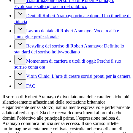
Trasformazione del sorriso di Robert Aramayo:
Evoluzione sotto gli occhi del pubblico
Denti di Robert Aramayo prima e dopo: Una timeline di
fiducia
Lavoro dentale di Robert Aramayo: Voce, realtà e
immagine professionale
Restyling del sorriso di Robert Aramayo: Definire lo
standard del sorriso hollywoodiano
Momentum di carriera e titoli di oggi: Perché il suo
sorriso conta ora
Vitrin Clinic: L’arte di creare sorrisi pronti per la camera
FAQ
Il sorriso di Robert Aramayo è diventato una delle caratteristiche più
silenziosamente affascinanti della recitazione britannica,
elegantemente senza sforzo, naturalmente espressivo e perfettamente
adatto al red carpet. Sia che riceva riconoscimenti ai premi o che
domini l’obiettivo alle principali prime, l’espressione radiosa di
Aramayo comunica fiducia senza eccessi. Il suo sorriso riflette
un’immagine attentamente coltivata costruita nel corso di anni di