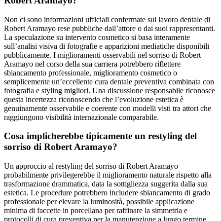
Robert Aramayo?
Non ci sono informazioni ufficiali confermate sul lavoro dentale di
Robert Aramayo rese pubbliche dall’attore o dai suoi rappresentanti.
La speculazione su intervento cosmetico si basa interamente
sull’analisi visiva di fotografie e apparizioni mediatiche disponibili
pubblicamente. I miglioramenti osservabili nel sorriso di Robert
Aramayo nel corso della sua carriera potrebbero riflettere
sbiancamento professionale, miglioramento cosmetico o
semplicemente un’eccellente cura dentale preventiva combinata con
fotografia e styling migliori. Una discussione responsabile riconosce
questa incertezza riconoscendo che l’evoluzione estetica è
genuinamente osservabile e coerente con modelli visti tra attori che
raggiungono visibilità internazionale comparabile.
Cosa implicherebbe tipicamente un restyling del
sorriso di Robert Aramayo?
Un approccio al restyling del sorriso di Robert Aramayo
probabilmente privilegerebbe il miglioramento naturale rispetto alla
trasformazione drammatica, data la sottigliezza suggerita dalla sua
estetica. Le procedure potrebbero includere sbiancamento di grado
professionale per elevare la luminosità, possibile applicazione
minima di faccette in porcellana per raffinare la simmetria e
protocolli di cura preventiva per la manutenzione a lungo termine.