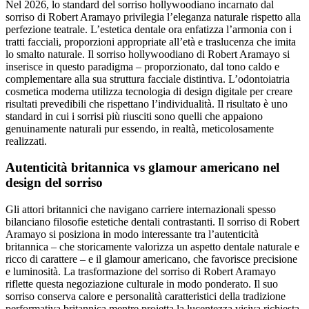
Nel 2026, lo standard del sorriso hollywoodiano incarnato dal
sorriso di Robert Aramayo privilegia l’eleganza naturale rispetto alla
perfezione teatrale. L’estetica dentale ora enfatizza l’armonia con i
tratti facciali, proporzioni appropriate all’età e traslucenza che imita
lo smalto naturale. Il sorriso hollywoodiano di Robert Aramayo si
inserisce in questo paradigma – proporzionato, dal tono caldo e
complementare alla sua struttura facciale distintiva. L’odontoiatria
cosmetica moderna utilizza tecnologia di design digitale per creare
risultati prevedibili che rispettano l’individualità. Il risultato è uno
standard in cui i sorrisi più riusciti sono quelli che appaiono
genuinamente naturali pur essendo, in realtà, meticolosamente
realizzati.
Autenticità britannica vs glamour americano nel
design del sorriso
Gli attori britannici che navigano carriere internazionali spesso
bilanciano filosofie estetiche dentali contrastanti. Il sorriso di Robert
Aramayo si posiziona in modo interessante tra l’autenticità
britannica – che storicamente valorizza un aspetto dentale naturale e
ricco di carattere – e il glamour americano, che favorisce precisione
e luminosità. La trasformazione del sorriso di Robert Aramayo
riflette questa negoziazione culturale in modo ponderato. Il suo
sorriso conserva calore e personalità caratteristici della tradizione
performativa britannica mentre proietta la lucentezza visiva richiesta