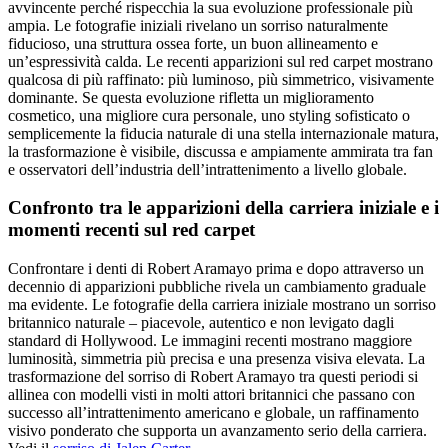
avvincente perché rispecchia la sua evoluzione professionale più
ampia. Le fotografie iniziali rivelano un sorriso naturalmente
fiducioso, una struttura ossea forte, un buon allineamento e
un’espressività calda. Le recenti apparizioni sul red carpet mostrano
qualcosa di più raffinato: più luminoso, più simmetrico, visivamente
dominante. Se questa evoluzione rifletta un miglioramento
cosmetico, una migliore cura personale, uno styling sofisticato o
semplicemente la fiducia naturale di una stella internazionale matura,
la trasformazione è visibile, discussa e ampiamente ammirata tra fan
e osservatori dell’industria dell’intrattenimento a livello globale.
Confronto tra le apparizioni della carriera iniziale e i
momenti recenti sul red carpet
Confrontare i denti di Robert Aramayo prima e dopo attraverso un
decennio di apparizioni pubbliche rivela un cambiamento graduale
ma evidente. Le fotografie della carriera iniziale mostrano un sorriso
britannico naturale – piacevole, autentico e non levigato dagli
standard di Hollywood. Le immagini recenti mostrano maggiore
luminosità, simmetria più precisa e una presenza visiva elevata. La
trasformazione del sorriso di Robert Aramayo tra questi periodi si
allinea con modelli visti in molti attori britannici che passano con
successo all’intrattenimento americano e globale, un raffinamento
visivo ponderato che supporta un avanzamento serio della carriera.