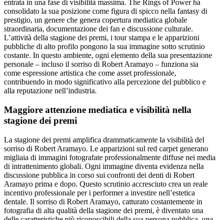
entrata in una fase di visibilità massima. The Rings of Power ha
consolidato la sua posizione come figura di spicco nella fantasy di
prestigio, un genere che genera copertura mediatica globale
straordinaria, documentazione dei fan e discussione culturale.
L’attività della stagione dei premi, i tour stampa e le apparizioni
pubbliche di alto profilo pongono la sua immagine sotto scrutinio
costante. In questo ambiente, ogni elemento della sua presentazione
personale – incluso il sorriso di Robert Aramayo – funziona sia
come espressione artistica che come asset professionale,
contribuendo in modo significativo alla percezione del pubblico e
alla reputazione nell’industria.
Maggiore attenzione mediatica e visibilità nella
stagione dei premi
La stagione dei premi amplifica drammaticamente la visibilità del
sorriso di Robert Aramayo. Le apparizioni sul red carpet generano
migliaia di immagini fotografate professionalmente diffuse nei media
di intrattenimento globali. Ogni immagine diventa evidenza nella
discussione pubblica in corso sui confronti dei denti di Robert
Aramayo prima e dopo. Questo scrutinio accresciuto crea un reale
incentivo professionale per i performer a investire nell’estetica
dentale. Il sorriso di Robert Aramayo, catturato costantemente in
fotografia di alta qualità della stagione dei premi, è diventato una
delle caratteristiche più riconoscibili della sua persona pubblica, una