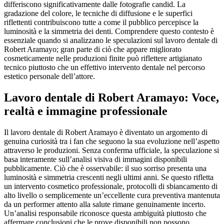
differiscono significativamente dalle fotografie candid. La
gradazione del colore, le tecniche di diffusione e le superfici
riflettenti contribuiscono tutte a come il pubblico percepisce la
luminosità e la simmetria dei denti. Comprendere questo contesto è
essenziale quando si analizzano le speculazioni sul lavoro dentale di
Robert Aramayo; gran parte di ciò che appare migliorato
cosmeticamente nelle produzioni finite può riflettere artigianato
tecnico piuttosto che un effettivo intervento dentale nel percorso
estetico personale dell’attore.
Lavoro dentale di Robert Aramayo: Voce,
realtà e immagine professionale
Il lavoro dentale di Robert Aramayo è diventato un argomento di
genuina curiosità tra i fan che seguono la sua evoluzione nell’aspetto
attraverso le produzioni. Senza conferma ufficiale, la speculazione si
basa interamente sull’analisi visiva di immagini disponibili
pubblicamente. Ciò che è osservabile: il suo sorriso presenta una
luminosità e simmetria crescenti negli ultimi anni. Se questo rifletta
un intervento cosmetico professionale, protocolli di sbiancamento di
alto livello o semplicemente un’eccellente cura preventiva mantenuta
da un performer attento alla salute rimane genuinamente incerto.
Un’analisi responsabile riconosce questa ambiguità piuttosto che
affermare conclusioni che le prove disponibili non possono