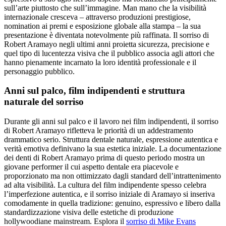
sull’arte piuttosto che sull’immagine. Man mano che la visibilità
internazionale cresceva – attraverso produzioni prestigiose,
nomination ai premi e esposizione globale alla stampa – la sua
presentazione è diventata notevolmente più raffinata. Il sorriso di
Robert Aramayo negli ultimi anni proietta sicurezza, precisione e
quel tipo di lucentezza visiva che il pubblico associa agli attori che
hanno pienamente incarnato la loro identità professionale e il
personaggio pubblico.
Anni sul palco, film indipendenti e struttura
naturale del sorriso
Durante gli anni sul palco e il lavoro nei film indipendenti, il sorriso
di Robert Aramayo rifletteva le priorità di un addestramento
drammatico serio. Struttura dentale naturale, espressione autentica e
verità emotiva definivano la sua estetica iniziale. La documentazione
dei denti di Robert Aramayo prima di questo periodo mostra un
giovane performer il cui aspetto dentale era piacevole e
proporzionato ma non ottimizzato dagli standard dell’intrattenimento
ad alta visibilità. La cultura del film indipendente spesso celebra
l’imperfezione autentica, e il sorriso iniziale di Aramayo si inseriva
comodamente in quella tradizione: genuino, espressivo e libero dalla
standardizzazione visiva delle estetiche di produzione
hollywoodiane mainstream. Esplora il
sorriso di Mike Evans