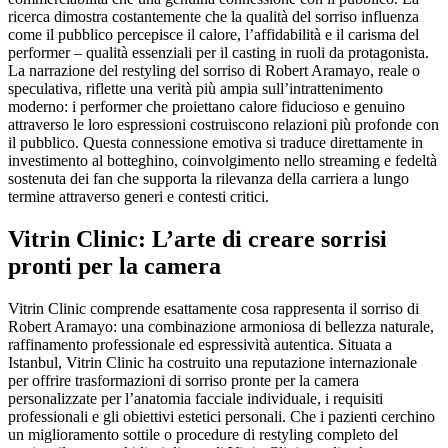
ricerca dimostra costantemente che la qualità del sorriso influenza
come il pubblico percepisce il calore, l’affidabilità e il carisma del
performer – qualità essenziali per il casting in ruoli da protagonista.
La narrazione del restyling del sorriso di Robert Aramayo, reale o
speculativa, riflette una verità più ampia sull’intrattenimento
moderno: i performer che proiettano calore fiducioso e genuino
attraverso le loro espressioni costruiscono relazioni più profonde con
il pubblico. Questa connessione emotiva si traduce direttamente in
investimento al botteghino, coinvolgimento nello streaming e fedeltà
sostenuta dei fan che supporta la rilevanza della carriera a lungo
termine attraverso generi e contesti critici.
Vitrin Clinic: L’arte di creare sorrisi
pronti per la camera
Vitrin Clinic comprende esattamente cosa rappresenta il sorriso di
Robert Aramayo: una combinazione armoniosa di bellezza naturale,
raffinamento professionale ed espressività autentica. Situata a
Istanbul, Vitrin Clinic ha costruito una reputazione internazionale
per offrire trasformazioni di sorriso pronte per la camera
personalizzate per l’anatomia facciale individuale, i requisiti
professionali e gli obiettivi estetici personali. Che i pazienti cerchino
un miglioramento sottile o procedure di restyling completo del