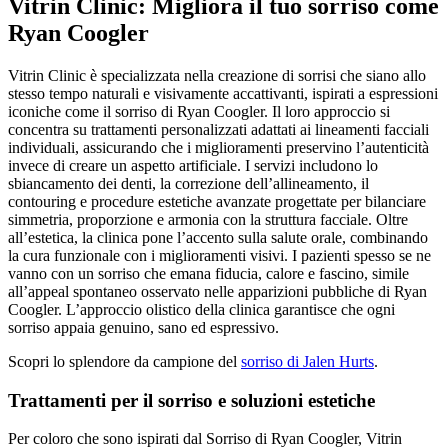
Vitrin Clinic: Migliora il tuo sorriso come
Ryan Coogler
Vitrin Clinic è specializzata nella creazione di sorrisi che siano allo
stesso tempo naturali e visivamente accattivanti, ispirati a espressioni
iconiche come il sorriso di Ryan Coogler. Il loro approccio si
concentra su trattamenti personalizzati adattati ai lineamenti facciali
individuali, assicurando che i miglioramenti preservino l’autenticità
invece di creare un aspetto artificiale. I servizi includono lo
sbiancamento dei denti, la correzione dell’allineamento, il
contouring e procedure estetiche avanzate progettate per bilanciare
simmetria, proporzione e armonia con la struttura facciale. Oltre
all’estetica, la clinica pone l’accento sulla salute orale, combinando
la cura funzionale con i miglioramenti visivi. I pazienti spesso se ne
vanno con un sorriso che emana fiducia, calore e fascino, simile
all’appeal spontaneo osservato nelle apparizioni pubbliche di Ryan
Coogler. L’approccio olistico della clinica garantisce che ogni
sorriso appaia genuino, sano ed espressivo.
Scopri lo splendore da campione del
sorriso di Jalen Hurts
.
Trattamenti per il sorriso e soluzioni estetiche
Per coloro che sono ispirati dal Sorriso di Ryan Coogler, Vitrin