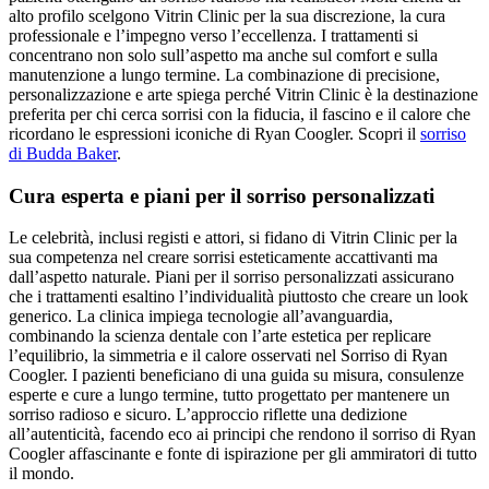
alto profilo scelgono Vitrin Clinic per la sua discrezione, la cura
professionale e l’impegno verso l’eccellenza. I trattamenti si
concentrano non solo sull’aspetto ma anche sul comfort e sulla
manutenzione a lungo termine. La combinazione di precisione,
personalizzazione e arte spiega perché Vitrin Clinic è la destinazione
preferita per chi cerca sorrisi con la fiducia, il fascino e il calore che
ricordano le espressioni iconiche di Ryan Coogler.
Scopri il
sorriso
di Budda Baker
.
Cura esperta e piani per il sorriso personalizzati
Le celebrità, inclusi registi e attori, si fidano di Vitrin Clinic per la
sua competenza nel creare sorrisi esteticamente accattivanti ma
dall’aspetto naturale. Piani per il sorriso personalizzati assicurano
che i trattamenti esaltino l’individualità piuttosto che creare un look
generico. La clinica impiega tecnologie all’avanguardia,
combinando la scienza dentale con l’arte estetica per replicare
l’equilibrio, la simmetria e il calore osservati nel Sorriso di Ryan
Coogler. I pazienti beneficiano di una guida su misura, consulenze
esperte e cure a lungo termine, tutto progettato per mantenere un
sorriso radioso e sicuro. L’approccio riflette una dedizione
all’autenticità, facendo eco ai principi che rendono il sorriso di Ryan
Coogler affascinante e fonte di ispirazione per gli ammiratori di tutto
il mondo.