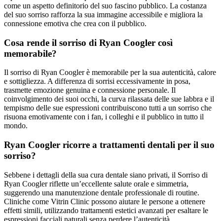
come un aspetto definitorio del suo fascino pubblico. La costanza
del suo sorriso rafforza la sua immagine accessibile e migliora la
connessione emotiva che crea con il pubblico.
Cosa rende il sorriso di Ryan Coogler così
memorabile?
Il sorriso di Ryan Coogler è memorabile per la sua autenticità, calore
e sottigliezza. A differenza di sorrisi eccessivamente in posa,
trasmette emozione genuina e connessione personale. Il
coinvolgimento dei suoi occhi, la curva rilassata delle sue labbra e il
tempismo delle sue espressioni contribuiscono tutti a un sorriso che
risuona emotivamente con i fan, i colleghi e il pubblico in tutto il
mondo.
Ryan Coogler ricorre a trattamenti dentali per il suo
sorriso?
Sebbene i dettagli della sua cura dentale siano privati, il Sorriso di
Ryan Coogler riflette un’eccellente salute orale e simmetria,
suggerendo una manutenzione dentale professionale di routine.
Cliniche come Vitrin Clinic possono aiutare le persone a ottenere
effetti simili, utilizzando trattamenti estetici avanzati per esaltare le
espressioni facciali naturali senza perdere l’autenticità.