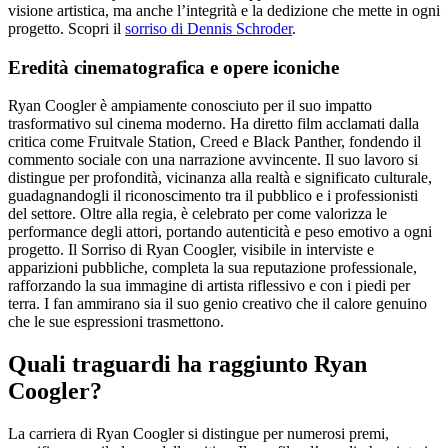
visione artistica, ma anche l’integrità e la dedizione che mette in ogni
progetto.
Scopri il
sorriso di Dennis Schroder
.
Eredità cinematografica e opere iconiche
Ryan Coogler è ampiamente conosciuto per il suo impatto
trasformativo sul cinema moderno. Ha diretto film acclamati dalla
critica come Fruitvale Station, Creed e Black Panther, fondendo il
commento sociale con una narrazione avvincente. Il suo lavoro si
distingue per profondità, vicinanza alla realtà e significato culturale,
guadagnandogli il riconoscimento tra il pubblico e i professionisti
del settore. Oltre alla regia, è celebrato per come valorizza le
performance degli attori, portando autenticità e peso emotivo a ogni
progetto. Il Sorriso di Ryan Coogler, visibile in interviste e
apparizioni pubbliche, completa la sua reputazione professionale,
rafforzando la sua immagine di artista riflessivo e con i piedi per
terra. I fan ammirano sia il suo genio creativo che il calore genuino
che le sue espressioni trasmettono.
Quali traguardi ha raggiunto Ryan
Coogler?
La carriera di Ryan Coogler si distingue per numerosi premi,