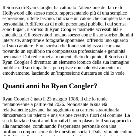
Il Sorriso di Ryan Coogler ha catturato l’attenzione dei fan e di
Hollywood allo stesso modo, rappresentando più di una semplice
espressione; riflette fascino, fiducia e un calore che completa la sua
personalità. A differenza di molti personaggi pubblici i cui sorrisi
sono fugaci, il sorriso di Ryan Coogler trasmette accessibilità e
autenticità. Gli osservatori notano spesso come il suo sorriso illumini
interviste, anteprime e fotografie spontanee, offrendo uno sguardo
sul suo carattere. È un sorriso che fonde sottigliezza e carisma,
trovando un equilibrio tra compostezza professionale e genuinità
personale. Dai red carpet ai momenti dietro le quinte, il Sorriso di
Ryan Coogler è diventato un elemento iconico della sua immagine
pubblica. Il suo impatto si percepisce non solo visivamente, ma
emotivamente, lasciando un’impressione duratura su chi lo vede.
Quanti anni ha Ryan Coogler?
Ryan Coogler è nato il 23 maggio 1986, il che lo rende
trentanovenne a partire dal 2026. Nonostante la sua età
relativamente giovane, ha raggiunto una carriera straordinaria,
dimostrando un talento e una visione creativa fuori dal comune. La
sua infanzia e i suoi anni formativi hanno plasmato il suo approccio
alla narrazione, combinando l’esperienza personale con una
profonda comprensione delle questioni sociali. Dalla vibrante cultura