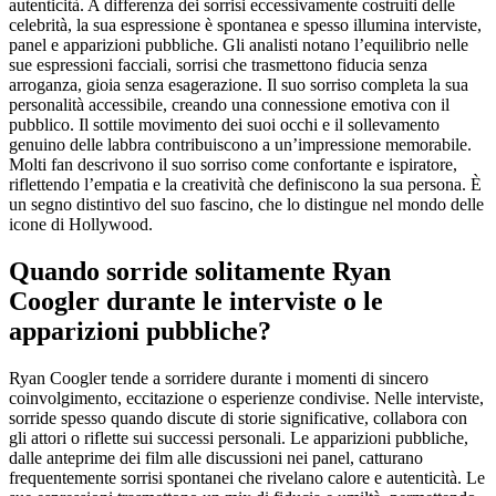
autenticità. A differenza dei sorrisi eccessivamente costruiti delle
celebrità, la sua espressione è spontanea e spesso illumina interviste,
panel e apparizioni pubbliche. Gli analisti notano l’equilibrio nelle
sue espressioni facciali, sorrisi che trasmettono fiducia senza
arroganza, gioia senza esagerazione. Il suo sorriso completa la sua
personalità accessibile, creando una connessione emotiva con il
pubblico. Il sottile movimento dei suoi occhi e il sollevamento
genuino delle labbra contribuiscono a un’impressione memorabile.
Molti fan descrivono il suo sorriso come confortante e ispiratore,
riflettendo l’empatia e la creatività che definiscono la sua persona. È
un segno distintivo del suo fascino, che lo distingue nel mondo delle
icone di Hollywood.
Quando sorride solitamente Ryan
Coogler durante le interviste o le
apparizioni pubbliche?
Ryan Coogler tende a sorridere durante i momenti di sincero
coinvolgimento, eccitazione o esperienze condivise. Nelle interviste,
sorride spesso quando discute di storie significative, collabora con
gli attori o riflette sui successi personali. Le apparizioni pubbliche,
dalle anteprime dei film alle discussioni nei panel, catturano
frequentemente sorrisi spontanei che rivelano calore e autenticità. Le