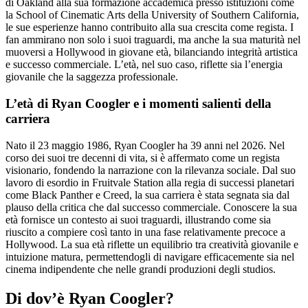
di Oakland alla sua formazione accademica presso istituzioni come
la School of Cinematic Arts della University of Southern California,
le sue esperienze hanno contribuito alla sua crescita come regista. I
fan ammirano non solo i suoi traguardi, ma anche la sua maturità nel
muoversi a Hollywood in giovane età, bilanciando integrità artistica
e successo commerciale. L’età, nel suo caso, riflette sia l’energia
giovanile che la saggezza professionale.
L’età di Ryan Coogler e i momenti salienti della
carriera
Nato il 23 maggio 1986, Ryan Coogler ha 39 anni nel 2026. Nel
corso dei suoi tre decenni di vita, si è affermato come un regista
visionario, fondendo la narrazione con la rilevanza sociale. Dal suo
lavoro di esordio in Fruitvale Station alla regia di successi planetari
come Black Panther e Creed, la sua carriera è stata segnata sia dal
plauso della critica che dal successo commerciale. Conoscere la sua
età fornisce un contesto ai suoi traguardi, illustrando come sia
riuscito a compiere così tanto in una fase relativamente precoce a
Hollywood. La sua età riflette un equilibrio tra creatività giovanile e
intuizione matura, permettendogli di navigare efficacemente sia nel
cinema indipendente che nelle grandi produzioni degli studios.
Di dov’è Ryan Coogler?