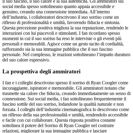
il suo fascino, il suo calore e la sua autenticità. Gli ammiratori sui
social media spesso sottolineano quanto appaia accessibile e
genuino, creando una connessione immediata. All’interno
dell’industria, i collaboratori descrivono il suo sorriso come un
riflesso di professionalità e umiltà, favorendo fiducia e sintonia.
Questa percezione positiva migliora la sua reputazione, rendendo le
interazioni con lui piacevoli e stimolanti. I fan ricordano spesso
momenti in cui il suo sorriso ha reso le interviste o gli eventi più
personali e memorabili. Agisce come un gesto tacito di cordialità,
rafforzando sia la sua immagine pubblica che il suo fascino
personale. Nel complesso, le reazioni sottolineano l’impatto duraturo
del suo calore espressivo.
La prospettiva degli ammiratori
I fan e i colleghi descrivono spesso il sorriso di Ryan Coogler come
incoraggiante, ispiratore e memorabile. Gli ammiratori notano che
trasmette sia calore che fiducia, creando immediatamente un senso di
connessione. Sui social media, i fan sottolineano frequentemente il
fascino sottile del suo sorriso, lodandone la qualità naturale e non
forzata. I colleghi dell’industria cinematografica lo descrivono come
un riflesso della sua professionalità e umiltà, rendendolo accessibile
e facile con cui collaborare. Questa risposta positiva costante
sottolinea il potere del Sorriso di Ryan Coogler nel costruire
relazioni, migliorare la sua immagine pubblica e lasciare