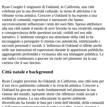
Ryan Coogler è originario di Oakland, in California, una città
celebrata per la sua diversità culturale, la storia di attivismo e la
vibrante scena artistica. Crescere a Oakland lo ha esposto a una
varietà di comunità, esperienze e narrazioni che hanno
successivamente influenzato i temi dei suoi film. Spesso attribuisce
alla sua città natale il merito di aver favorito la sua creatività, empatia
e consapevolezza delle questioni sociali, visibili nel suo stile
narrativo. L’ambiente energico ma stimolante della città lo ha
incoraggiato a perseguire il cinema con autenticità, enfatizzando i
racconti personali e sociali. L’influenza di Oakland si riflette anche
nelle sue interazioni ed espressioni durante le apparizioni pubbliche,
aggiungendo profondità e vicinanza alla sua immagine pubblica. Le
sue radici continuano a giocare un ruolo nel plasmare sia la sua
carriera che il suo fascino.
Città natale e background
Ryan Coogler proviene da Oakland, in California, una città nota per
il suo ricco patrimonio culturale e la vivacità artistica. Crescere a
Oakland ha giocato un ruolo fondamentale nel plasmare la sua
visione del mondo, ispirando storie che riflettono realtà sociali e
resilienza umana. La sua educazione in questo ambiente
diversificato ha fornito le basi per i temi dell’identità, della comunità
e dell’empowerment presenti in tutti i suoi film. Amici, mentori e