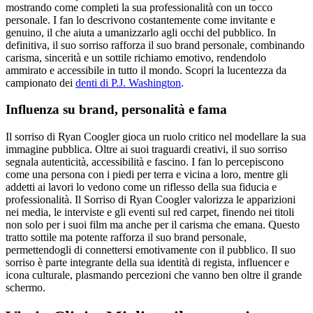
mostrando come completi la sua professionalità con un tocco
personale. I fan lo descrivono costantemente come invitante e
genuino, il che aiuta a umanizzarlo agli occhi del pubblico. In
definitiva, il suo sorriso rafforza il suo brand personale, combinando
carisma, sincerità e un sottile richiamo emotivo, rendendolo
ammirato e accessibile in tutto il mondo.
Scopri la lucentezza da
campionato dei
denti di P.J. Washington
.
Influenza su brand, personalità e fama
Il sorriso di Ryan Coogler gioca un ruolo critico nel modellare la sua
immagine pubblica. Oltre ai suoi traguardi creativi, il suo sorriso
segnala autenticità, accessibilità e fascino. I fan lo percepiscono
come una persona con i piedi per terra e vicina a loro, mentre gli
addetti ai lavori lo vedono come un riflesso della sua fiducia e
professionalità. Il Sorriso di Ryan Coogler valorizza le apparizioni
nei media, le interviste e gli eventi sul red carpet, finendo nei titoli
non solo per i suoi film ma anche per il carisma che emana. Questo
tratto sottile ma potente rafforza il suo brand personale,
permettendogli di connettersi emotivamente con il pubblico. Il suo
sorriso è parte integrante della sua identità di regista, influencer e
icona culturale, plasmando percezioni che vanno ben oltre il grande
schermo.