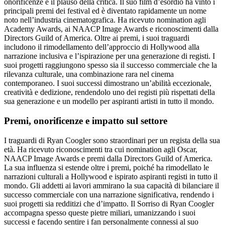
onorificenze e il plauso della critica. Il suo film d’esordio ha vinto i
principali premi dei festival ed è diventato rapidamente un nome
noto nell’industria cinematografica. Ha ricevuto nomination agli
Academy Awards, ai NAACP Image Awards e riconoscimenti dalla
Directors Guild of America. Oltre ai premi, i suoi traguardi
includono il rimodellamento dell’approccio di Hollywood alla
narrazione inclusiva e l’ispirazione per una generazione di registi. I
suoi progetti raggiungono spesso sia il successo commerciale che la
rilevanza culturale, una combinazione rara nel cinema
contemporaneo. I suoi successi dimostrano un’abilità eccezionale,
creatività e dedizione, rendendolo uno dei registi più rispettati della
sua generazione e un modello per aspiranti artisti in tutto il mondo.
Premi, onorificenze e impatto sul settore
I traguardi di Ryan Coogler sono straordinari per un regista della sua
età. Ha ricevuto riconoscimenti tra cui nomination agli Oscar,
NAACP Image Awards e premi dalla Directors Guild of America.
La sua influenza si estende oltre i premi, poiché ha rimodellato le
narrazioni culturali a Hollywood e ispirato aspiranti registi in tutto il
mondo. Gli addetti ai lavori ammirano la sua capacità di bilanciare il
successo commerciale con una narrazione significativa, rendendo i
suoi progetti sia redditizi che d’impatto. Il Sorriso di Ryan Coogler
accompagna spesso queste pietre miliari, umanizzando i suoi
successi e facendo sentire i fan personalmente connessi al suo