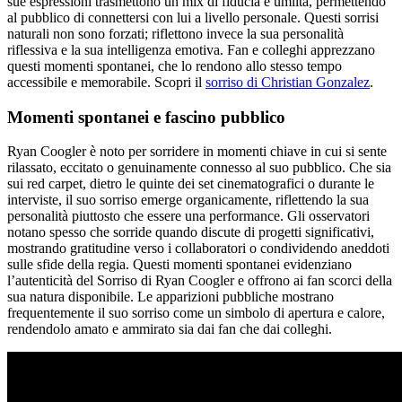
sue espressioni trasmettono un mix di fiducia e umiltà, permettendo
al pubblico di connettersi con lui a livello personale. Questi sorrisi
naturali non sono forzati; riflettono invece la sua personalità
riflessiva e la sua intelligenza emotiva. Fan e colleghi apprezzano
questi momenti spontanei, che lo rendono allo stesso tempo
accessibile e memorabile.
Scopri il
sorriso di Christian Gonzalez
.
Momenti spontanei e fascino pubblico
Ryan Coogler è noto per sorridere in momenti chiave in cui si sente
rilassato, eccitato o genuinamente connesso al suo pubblico. Che sia
sui red carpet, dietro le quinte dei set cinematografici o durante le
interviste, il suo sorriso emerge organicamente, riflettendo la sua
personalità piuttosto che essere una performance. Gli osservatori
notano spesso che sorride quando discute di progetti significativi,
mostrando gratitudine verso i collaboratori o condividendo aneddoti
sulle sfide della regia. Questi momenti spontanei evidenziano
l’autenticità del Sorriso di Ryan Coogler e offrono ai fan scorci della
sua natura disponibile. Le apparizioni pubbliche mostrano
frequentemente il suo sorriso come un simbolo di apertura e calore,
rendendolo amato e ammirato sia dai fan che dai colleghi.