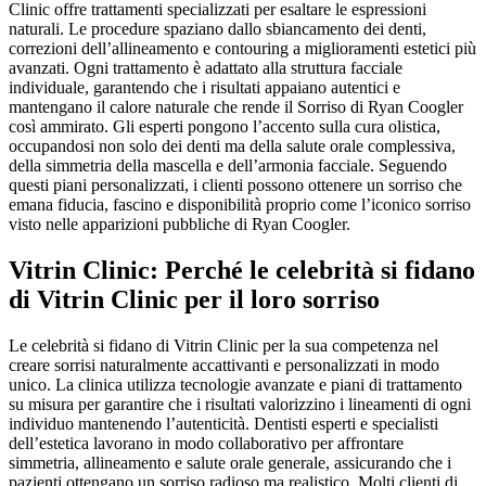
Clinic offre trattamenti specializzati per esaltare le espressioni
naturali. Le procedure spaziano dallo sbiancamento dei denti,
correzioni dell’allineamento e contouring a miglioramenti estetici più
avanzati. Ogni trattamento è adattato alla struttura facciale
individuale, garantendo che i risultati appaiano autentici e
mantengano il calore naturale che rende il Sorriso di Ryan Coogler
così ammirato. Gli esperti pongono l’accento sulla cura olistica,
occupandosi non solo dei denti ma della salute orale complessiva,
della simmetria della mascella e dell’armonia facciale. Seguendo
questi piani personalizzati, i clienti possono ottenere un sorriso che
emana fiducia, fascino e disponibilità proprio come l’iconico sorriso
visto nelle apparizioni pubbliche di Ryan Coogler.
Vitrin Clinic: Perché le celebrità si fidano
di Vitrin Clinic per il loro sorriso
Le celebrità si fidano di Vitrin Clinic per la sua competenza nel
creare sorrisi naturalmente accattivanti e personalizzati in modo
unico. La clinica utilizza tecnologie avanzate e piani di trattamento
su misura per garantire che i risultati valorizzino i lineamenti di ogni
individuo mantenendo l’autenticità. Dentisti esperti e specialisti
dell’estetica lavorano in modo collaborativo per affrontare
simmetria, allineamento e salute orale generale, assicurando che i
pazienti ottengano un sorriso radioso ma realistico. Molti clienti di