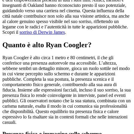
insegnanti di Oakland hanno riconosciuto presto il suo potenziale,
guidandolo verso una carriera nel cinema. Questa influenza della
città natale contribuisce non solo alla sua visione artistica, ma anche
al calore genuino spesso visibile nel suo sorriso, riflettendo un
legame con le radici e l’autenticità in tutte le apparizioni pubbliche.
Scopri il
sorriso di Derwin James
.
Quanto è alto Ryan Coogler?
Ryan Coogler è alto circa 1 metro e 80 centimetri, il che gli
conferisce una presenza autorevole ma accessibile. L’altezza,
sebbene sembri un dettaglio minore, gioca un ruolo sottile nel modo
in cui viene percepito sullo schermo e durante le apparizioni
pubbliche. Completa la sua postura, la presenza scenica e il
comportamento fisico generale, contribuendo alla sua aura di
fiducia. Insieme alle espressioni facciali, incluso il suo sorriso, la sua
presenza fisica lo rende coinvolgente in interviste, panel ed eventi
pubblici. Gli osservatori notano che la sua statura, combinata con un
carisma naturale, esalta il modo in cui comunica sia professionalità
che disponibilità. Questo equilibrio tra presenza fisica e calore
espressivo lo fa risaltare sia in contesti formali che nelle interazioni
casuali.
Presenza fisica e immagine sullo schermo