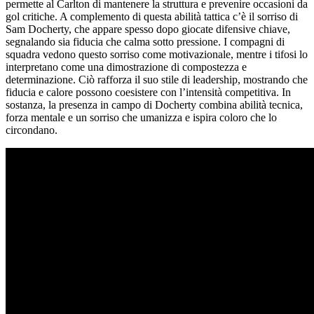
permette al Carlton di mantenere la struttura e prevenire occasioni da
gol critiche. A complemento di questa abilità tattica c’è il sorriso di
Sam Docherty, che appare spesso dopo giocate difensive chiave,
segnalando sia fiducia che calma sotto pressione. I compagni di
squadra vedono questo sorriso come motivazionale, mentre i tifosi lo
interpretano come una dimostrazione di compostezza e
determinazione. Ciò rafforza il suo stile di leadership, mostrando che
fiducia e calore possono coesistere con l’intensità competitiva. In
sostanza, la presenza in campo di Docherty combina abilità tecnica,
forza mentale e un sorriso che umanizza e ispira coloro che lo
circondano.