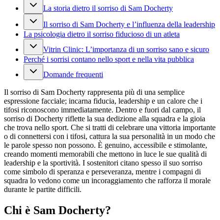
La storia dietro il sorriso di Sam Docherty
Il sorriso di Sam Docherty e l’influenza della leadership
La psicologia dietro il sorriso fiducioso di un atleta
Vitrin Clinic: L’importanza di un sorriso sano e sicuro
Perché i sorrisi contano nello sport e nella vita pubblica
Domande frequenti
Il sorriso di Sam Docherty rappresenta più di una semplice
espressione facciale; incarna fiducia, leadership e un calore che i
tifosi riconoscono immediatamente. Dentro e fuori dal campo, il
sorriso di Docherty riflette la sua dedizione alla squadra e la gioia
che trova nello sport. Che si tratti di celebrare una vittoria importante
o di connettersi con i tifosi, cattura la sua personalità in un modo che
le parole spesso non possono. È genuino, accessibile e stimolante,
creando momenti memorabili che mettono in luce le sue qualità di
leadership e la sportività. I sostenitori citano spesso il suo sorriso
come simbolo di speranza e perseveranza, mentre i compagni di
squadra lo vedono come un incoraggiamento che rafforza il morale
durante le partite difficili.
Chi è Sam Docherty?