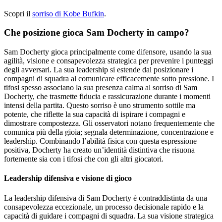
Scopri il
sorriso di Kobe Bufkin
.
Che posizione gioca Sam Docherty in campo?
Sam Docherty gioca principalmente come difensore, usando la sua
agilità, visione e consapevolezza strategica per prevenire i punteggi
degli avversari. La sua leadership si estende dal posizionare i
compagni di squadra al comunicare efficacemente sotto pressione. I
tifosi spesso associano la sua presenza calma al sorriso di Sam
Docherty, che trasmette fiducia e rassicurazione durante i momenti
intensi della partita. Questo sorriso è uno strumento sottile ma
potente, che riflette la sua capacità di ispirare i compagni e
dimostrare compostezza. Gli osservatori notano frequentemente che
comunica più della gioia; segnala determinazione, concentrazione e
leadership. Combinando l’abilità fisica con questa espressione
positiva, Docherty ha creato un’identità distintiva che risuona
fortemente sia con i tifosi che con gli altri giocatori.
Leadership difensiva e visione di gioco
La leadership difensiva di Sam Docherty è contraddistinta da una
consapevolezza eccezionale, un processo decisionale rapido e la
capacità di guidare i compagni di squadra. La sua visione strategica