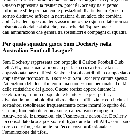
Questo rappresenta la resilienza, poiché Docherty ha superato
infortuni e sfide per mantenere prestazioni di alto livello. Questo
sorriso distintivo rafforza la narrazione di un atleta che combina
abilità, leadership e carattere, assicurando che ogni risultato non sia
misurato solo dalle statistiche, ma anche dall’ispirazione e
dall’ammirazione che genera tra sostenitori e compagni di squadra.
Per quale squadra gioca Sam Docherty nella
Australian Football League?
Sam Docherty rappresenta con orgoglio il Carlton Football Club
nell’AFL, una squadra rinomata per la sua ricca storia e la sua
appassionata base di tifosi. Sebbene i suoi contributi in campo siano
ampiamente riconosciuti, il sorriso di Sam Docherty cattura spesso
l’attenzione dei tifosi, fornendo una connessione personale al di là
delle statistiche e del gioco. Questo sorriso appare durante le
celebrazioni, i riuniti di squadra e le interviste post-partita,
diventando un simbolo distintivo della sua affiliazione con il club. I
sostenitori sottolineano frequentemente come incarni lo spirito del
Carlton, fondendo determinazione, cameratismo e orgoglio.
Attraverso sia le prestazioni che l’espressione personale, Docherty
ha consolidato la sua posizione di figura amata nell’AFL, con il suo
sorriso che funge da ponte tra l’eccellenza professionale e
l’ammirazione dei tifosi.