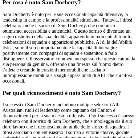
Per cosa è noto Sam Docherty?
Sam Docherty è noto per le sue eccezionali capacità difensive, la
leadership in campo e la professionalità stimolante. Tuttavia, i tifosi
celebrano anche il sorriso di Sam Docherty, che comunica
ottimismo, accessibilità e autenticità. Questo sorriso è diventato un
segno distintivo della sua identità, apparendo in momenti di trionfo,
celebrazioni di squadra e apparizioni pubbliche. Al di là dell’abilità
fisica, sono il suo comportamento e la capacità di interagire
positivamente con compagni di squadra e sostenitori a farlo
distinguere. Gli osservatori commentano spesso che questo cattura la
sua personalità genuina, offrendo una finestra sull’uomo dietro
l’atleta e creando interazioni memorabili che lasciano
un’impressione duratura sia sugli appassionati di AFL che sui tifosi
occasionali.
Per quali riconoscimenti è noto Sam Docherty?
I successi di Sam Docherty includono multiple selezioni All-
Australian, ruoli di leadership come capitano dei Carlton e
riconoscimenti per la sua maestria difensiva. Ogni successo è spesso
celebrato con il sorriso di Sam Docherty, che simboleggia sia il suo
duro lavoro che il riconoscimento umile dello sforzo di squadra. I
tifosi associano con entusiasmo il sorriso a vittorie chiave, giocate
ispiratrici e al suo ruolo nel fare da mentore ai giocatori più giovani.