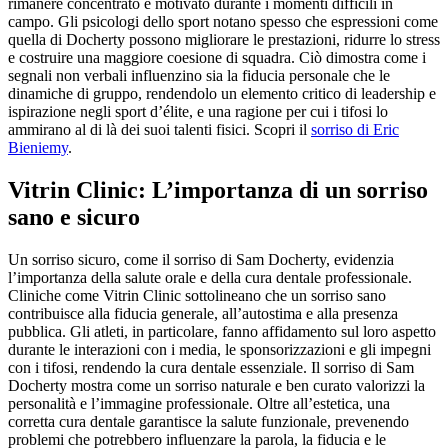
rimanere concentrato e motivato durante i momenti difficili in
campo. Gli psicologi dello sport notano spesso che espressioni come
quella di Docherty possono migliorare le prestazioni, ridurre lo stress
e costruire una maggiore coesione di squadra. Ciò dimostra come i
segnali non verbali influenzino sia la fiducia personale che le
dinamiche di gruppo, rendendolo un elemento critico di leadership e
ispirazione negli sport d’élite, e una ragione per cui i tifosi lo
ammirano al di là dei suoi talenti fisici.
Scopri il
sorriso di Eric
Bieniemy
.
Vitrin Clinic: L’importanza di un sorriso
sano e sicuro
Un sorriso sicuro, come il sorriso di Sam Docherty, evidenzia
l’importanza della salute orale e della cura dentale professionale.
Cliniche come Vitrin Clinic sottolineano che un sorriso sano
contribuisce alla fiducia generale, all’autostima e alla presenza
pubblica. Gli atleti, in particolare, fanno affidamento sul loro aspetto
durante le interazioni con i media, le sponsorizzazioni e gli impegni
con i tifosi, rendendo la cura dentale essenziale. Il sorriso di Sam
Docherty mostra come un sorriso naturale e ben curato valorizzi la
personalità e l’immagine professionale. Oltre all’estetica, una
corretta cura dentale garantisce la salute funzionale, prevenendo
problemi che potrebbero influenzare la parola, la fiducia e le