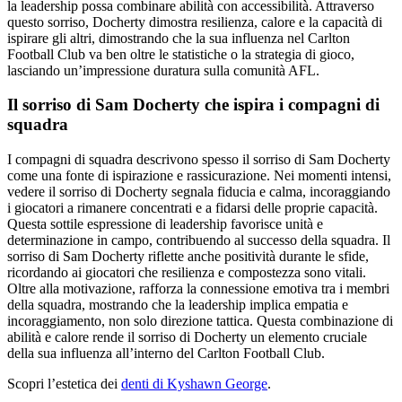
la leadership possa combinare abilità con accessibilità. Attraverso
questo sorriso, Docherty dimostra resilienza, calore e la capacità di
ispirare gli altri, dimostrando che la sua influenza nel Carlton
Football Club va ben oltre le statistiche o la strategia di gioco,
lasciando un’impressione duratura sulla comunità AFL.
Il sorriso di Sam Docherty che ispira i compagni di
squadra
I compagni di squadra descrivono spesso il sorriso di Sam Docherty
come una fonte di ispirazione e rassicurazione. Nei momenti intensi,
vedere il sorriso di Docherty segnala fiducia e calma, incoraggiando
i giocatori a rimanere concentrati e a fidarsi delle proprie capacità.
Questa sottile espressione di leadership favorisce unità e
determinazione in campo, contribuendo al successo della squadra. Il
sorriso di Sam Docherty riflette anche positività durante le sfide,
ricordando ai giocatori che resilienza e compostezza sono vitali.
Oltre alla motivazione, rafforza la connessione emotiva tra i membri
della squadra, mostrando che la leadership implica empatia e
incoraggiamento, non solo direzione tattica. Questa combinazione di
abilità e calore rende il sorriso di Docherty un elemento cruciale
della sua influenza all’interno del Carlton Football Club.
Scopri l’estetica dei
denti di Kyshawn George
.