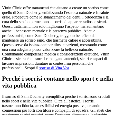
Vitrin Clinic offre trattamenti che aiutano a creare un sorriso come
quello di Sam Docherty, enfatizzando l’estetica naturale e la salute
orale. Procedure come lo sbiancamento dei denti, l’ortodonzia e la
cura dello smalto permettono ai sorrisi di apparire radiosi e sicuri.
Questi trattamenti non solo migliorano l’aspetto, ma aumentano
anche il benessere mentale e la presenza pubblica. Atleti e
professionisti, come Sam Docherty, traggono beneficio dal
mantenere un sorriso sano, che trasmette calore e accessibilità.
Questo serve da ispirazione per tifosi e pazienti, mostrando come
una cura adeguata possa valorizzare la bellezza naturale.
Combinando competenza medica e considerazioni estetiche, Vitrin
Clinic assicura che i sorrisi rimangano autentici, sicuri e capaci di
lasciare impressioni durature in contesti sia personali che
professionali.
Scopri il
sorriso di Vita Vea
.
Perché i sorrisi contano nello sport e nella
vita pubblica
Il sorriso di Sam Docherty esemplifica perché i sorrisi sono cruciali
nello sport e nella vita pubblica. Oltre all’estetica, i sorrisi
trasmettono fiducia, accessibilità ed energia positiva, creando
connessioni più forti con tifosi e compagni di squadra. Gli atleti che
esprimono sorrisi genuini, come Docherty, dimostrano leadership,