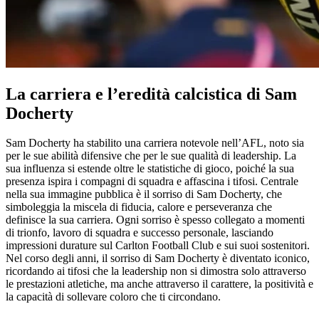
La carriera e l’eredità calcistica di Sam
Docherty
Sam Docherty ha stabilito una carriera notevole nell’AFL, noto sia
per le sue abilità difensive che per le sue qualità di leadership. La
sua influenza si estende oltre le statistiche di gioco, poiché la sua
presenza ispira i compagni di squadra e affascina i tifosi. Centrale
nella sua immagine pubblica è il sorriso di Sam Docherty, che
simboleggia la miscela di fiducia, calore e perseveranza che
definisce la sua carriera. Ogni sorriso è spesso collegato a momenti
di trionfo, lavoro di squadra e successo personale, lasciando
impressioni durature sul Carlton Football Club e sui suoi sostenitori.
Nel corso degli anni, il sorriso di Sam Docherty è diventato iconico,
ricordando ai tifosi che la leadership non si dimostra solo attraverso
le prestazioni atletiche, ma anche attraverso il carattere, la positività e
la capacità di sollevare coloro che ti circondano.