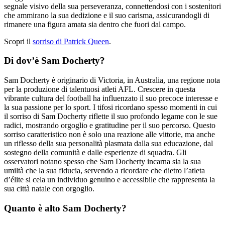
segnale visivo della sua perseveranza, connettendosi con i sostenitori
che ammirano la sua dedizione e il suo carisma, assicurandogli di
rimanere una figura amata sia dentro che fuori dal campo.
Scopri il
sorriso di Patrick Queen
.
Di dov’è Sam Docherty?
Sam Docherty è originario di Victoria, in Australia, una regione nota
per la produzione di talentuosi atleti AFL. Crescere in questa
vibrante cultura del football ha influenzato il suo precoce interesse e
la sua passione per lo sport. I tifosi ricordano spesso momenti in cui
il sorriso di Sam Docherty riflette il suo profondo legame con le sue
radici, mostrando orgoglio e gratitudine per il suo percorso. Questo
sorriso caratteristico non è solo una reazione alle vittorie, ma anche
un riflesso della sua personalità plasmata dalla sua educazione, dal
sostegno della comunità e dalle esperienze di squadra. Gli
osservatori notano spesso che Sam Docherty incarna sia la sua
umiltà che la sua fiducia, servendo a ricordare che dietro l’atleta
d’élite si cela un individuo genuino e accessibile che rappresenta la
sua città natale con orgoglio.
Quanto è alto Sam Docherty?