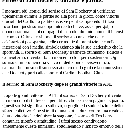
sorriso di Sam Docherty durante le partite?
I momenti più iconici del sorriso di Sam Docherty si verificano
tipicamente durante le partite ad alta posta in gioco, come vittorie
cruciali del Carlton o partite decisive per il campionato. I tifosi
ricordano questi sorrisi dopo intercetti chiave, assist per gol, o
quando raduna i suoi compagni di squadra durante momenti intensi
in campo. Oltre alle vittorie, il sorriso appare anche nelle
celebrazioni post-partita, nelle cerimonie di premiazione e nelle
interazioni con i media, simboleggiando sia la sua leadership che la
sportività. Il sorriso di Sam Docherty trasmette ottimismo, fiducia e
cameratismo, diventando un momento clou per i sostenitori. Ogni
sorriso è un promemoria visivo di dedizione e perseveranza,
catturando non solo il successo atletico ma la gioia e la connessione
che Docherty porta allo sport e al Carlton Football Club.
Il sorriso di Sam Docherty dopo le grandi vittorie in AFL
Dopo le grandi vittorie in AFL, il sorriso di Sam Docherty diventa
un momento distintivo sia per i tifosi che per i compagni di squadra.
Questi sorrisi significano sollievo, orgoglio e la soddisfazione dello
sforzo collettivo. Che si tratti di una partita dura contro una rivale o
di una vittoria che definisce la stagione, il sorriso di Docherty
comunica trionfo e gratitudine. I tifosi spesso condividono
ampiamente queste immagini, sottolineando l’impatto emotivo della