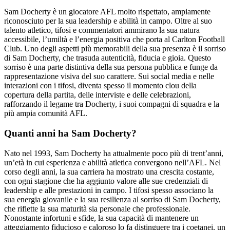
Sam Docherty è un giocatore AFL molto rispettato, ampiamente
riconosciuto per la sua leadership e abilità in campo. Oltre al suo
talento atletico, tifosi e commentatori ammirano la sua natura
accessibile, l’umiltà e l’energia positiva che porta al Carlton Football
Club. Uno degli aspetti più memorabili della sua presenza è il sorriso
di Sam Docherty, che trasuda autenticità, fiducia e gioia. Questo
sorriso è una parte distintiva della sua persona pubblica e funge da
rappresentazione visiva del suo carattere. Sui social media e nelle
interazioni con i tifosi, diventa spesso il momento clou della
copertura della partita, delle interviste e delle celebrazioni,
rafforzando il legame tra Docherty, i suoi compagni di squadra e la
più ampia comunità AFL.
Quanti anni ha Sam Docherty?
Nato nel 1993, Sam Docherty ha attualmente poco più di trent’anni,
un’età in cui esperienza e abilità atletica convergono nell’AFL. Nel
corso degli anni, la sua carriera ha mostrato una crescita costante,
con ogni stagione che ha aggiunto valore alle sue credenziali di
leadership e alle prestazioni in campo. I tifosi spesso associano la
sua energia giovanile e la sua resilienza al sorriso di Sam Docherty,
che riflette la sua maturità sia personale che professionale.
Nonostante infortuni e sfide, la sua capacità di mantenere un
atteggiamento fiducioso e caloroso lo fa distinguere tra i coetanei, un