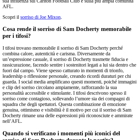
sua influenza sul Carlton Football Club e sulla più ampia comunità
AFL.
Scopri il
sorriso di Joe Mixon
.
Cosa rende il sorriso di Sam Docherty memorabile
per i tifosi?
I tifosi trovano memorabile il sorriso di Sam Docherty perché
combina calore, autenticità e carisma. Diversamente da
un’espressione casuale, il sorriso di Docherty trasmette fiducia e
rassicurazione, facendo sentire i sostenitori legati a lui sia dentro che
fuori dal campo. Viene spesso catturato in momenti di trionfo,
leadership o riflessione personale, creando ricordi duraturi per chi
guarda. I social media amplificano questi momenti, poiché immagini
e clip del sorriso circolano ampiamente, rafforzando la sua
personalità accessibile e stimolante. I tifosi descrivono spesso il
sorriso come contagioso, sollevando l’umore sia dei compagni di
squadra che degli spettatori. Questa combinazione di emozione
genuina, ottimismo e visibilità è il motivo per cui il sorriso di Sam
Docherty rimane una delle espressioni più riconosciute e ammirate
nell’AFL.
Quando si verificano i momenti più iconici del