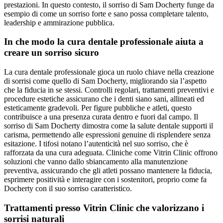
prestazioni. In questo contesto, il sorriso di Sam Docherty funge da
esempio di come un sorriso forte e sano possa completare talento,
leadership e ammirazione pubblica.
In che modo la cura dentale professionale aiuta a
creare un sorriso sicuro
La cura dentale professionale gioca un ruolo chiave nella creazione
di sorrisi come quello di Sam Docherty, migliorando sia l’aspetto
che la fiducia in se stessi. Controlli regolari, trattamenti preventivi e
procedure estetiche assicurano che i denti siano sani, allineati ed
esteticamente gradevoli. Per figure pubbliche e atleti, questo
contribuisce a una presenza curata dentro e fuori dal campo. Il
sorriso di Sam Docherty dimostra come la salute dentale supporti il
carisma, permettendo alle espressioni genuine di risplendere senza
esitazione. I tifosi notano l’autenticità nel suo sorriso, che è
rafforzata da una cura adeguata. Cliniche come Vitrin Clinic offrono
soluzioni che vanno dallo sbiancamento alla manutenzione
preventiva, assicurando che gli atleti possano mantenere la fiducia,
esprimere positività e interagire con i sostenitori, proprio come fa
Docherty con il suo sorriso caratteristico.
Trattamenti presso Vitrin Clinic che valorizzano i
sorrisi naturali