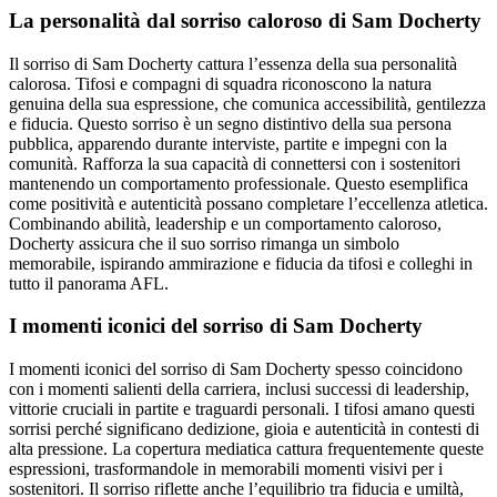
La personalità dal sorriso caloroso di Sam Docherty
Il sorriso di Sam Docherty cattura l’essenza della sua personalità
calorosa. Tifosi e compagni di squadra riconoscono la natura
genuina della sua espressione, che comunica accessibilità, gentilezza
e fiducia. Questo sorriso è un segno distintivo della sua persona
pubblica, apparendo durante interviste, partite e impegni con la
comunità. Rafforza la sua capacità di connettersi con i sostenitori
mantenendo un comportamento professionale. Questo esemplifica
come positività e autenticità possano completare l’eccellenza atletica.
Combinando abilità, leadership e un comportamento caloroso,
Docherty assicura che il suo sorriso rimanga un simbolo
memorabile, ispirando ammirazione e fiducia da tifosi e colleghi in
tutto il panorama AFL.
I momenti iconici del sorriso di Sam Docherty
I momenti iconici del sorriso di Sam Docherty spesso coincidono
con i momenti salienti della carriera, inclusi successi di leadership,
vittorie cruciali in partite e traguardi personali. I tifosi amano questi
sorrisi perché significano dedizione, gioia e autenticità in contesti di
alta pressione. La copertura mediatica cattura frequentemente queste
espressioni, trasformandole in memorabili momenti visivi per i
sostenitori. Il sorriso riflette anche l’equilibrio tra fiducia e umiltà,