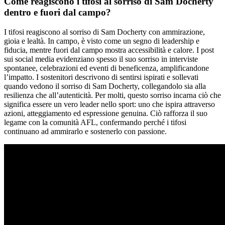
Come reagiscono i tifosi al sorriso di Sam Docherty
dentro e fuori dal campo?
I tifosi reagiscono al sorriso di Sam Docherty con ammirazione,
gioia e lealtà. In campo, è visto come un segno di leadership e
fiducia, mentre fuori dal campo mostra accessibilità e calore. I post
sui social media evidenziano spesso il suo sorriso in interviste
spontanee, celebrazioni ed eventi di beneficenza, amplificandone
l’impatto. I sostenitori descrivono di sentirsi ispirati e sollevati
quando vedono il sorriso di Sam Docherty, collegandolo sia alla
resilienza che all’autenticità. Per molti, questo sorriso incarna ciò che
significa essere un vero leader nello sport: uno che ispira attraverso
azioni, atteggiamento ed espressione genuina. Ciò rafforza il suo
legame con la comunità AFL, confermando perché i tifosi
continuano ad ammirarlo e sostenerlo con passione.