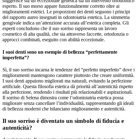
suggerisce sia un’eccezionale genetica sia un intervento ortodontico
esperto. Il suo morso appare funzionalmente corretto oltre ai
miglioramenti estetici. Le proporzioni dei denti seguono i principi
del rapporto aureo insegnati in odontoiatria estetica. La simmetria
gengivale indica un’attenzione accurata all’estetica completa. Gli
esperti concludono che il suo sorriso rappresenta un lavoro
cosmetico di alta qualità, che sia attraverso faccette, ortodonzia o
approcci combinati, eseguito con abilità eccezionale.
I suoi denti sono un esempio di bellezza “perfettamente
imperfetta”?
Sì, il suo sorriso incarna le tendenze del “perfetto imperfetto” dove i
miglioramenti mantengono carattere piuttosto che creare uniformità.
I suoi denti appaiono migliorati ma naturali, evitando la perfezione
artificiale. Questa filosofia estetica dà priorità all’autenticità rispetto
alla perfezione, rendendo i risultati più relazionabili e aspirazionali.
Il sorriso di Selena dimostra come l’odontoiatria estetica possa
migliorare senza cancellare l’individualità, rappresentando gli ideali
di bellezza moderni che bilanciano miglioramento e autenticità.
Il suo sorriso è diventato un simbolo di fiducia e
autenticità?