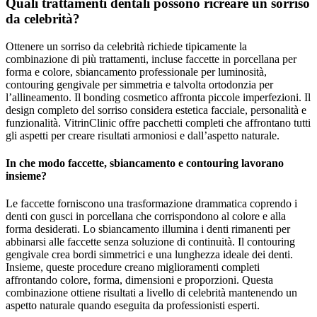
Quali trattamenti dentali possono ricreare un sorriso
da celebrità?
Ottenere un sorriso da celebrità richiede tipicamente la
combinazione di più trattamenti, incluse faccette in porcellana per
forma e colore, sbiancamento professionale per luminosità,
contouring gengivale per simmetria e talvolta ortodonzia per
l’allineamento. Il bonding cosmetico affronta piccole imperfezioni. Il
design completo del sorriso considera estetica facciale, personalità e
funzionalità. VitrinClinic offre pacchetti completi che affrontano tutti
gli aspetti per creare risultati armoniosi e dall’aspetto naturale.
In che modo faccette, sbiancamento e contouring lavorano
insieme?
Le faccette forniscono una trasformazione drammatica coprendo i
denti con gusci in porcellana che corrispondono al colore e alla
forma desiderati. Lo sbiancamento illumina i denti rimanenti per
abbinarsi alle faccette senza soluzione di continuità. Il contouring
gengivale crea bordi simmetrici e una lunghezza ideale dei denti.
Insieme, queste procedure creano miglioramenti completi
affrontando colore, forma, dimensioni e proporzioni. Questa
combinazione ottiene risultati a livello di celebrità mantenendo un
aspetto naturale quando eseguita da professionisti esperti.