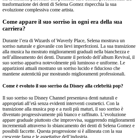
trasformazione dei denti di Selena Gomez rispecchia la sua
evoluzione complessiva come artista.
Come appare il suo sorriso in ogni era della sua
carriera?
Durante l’era di Wizards of Waverly Place, Selena mostrava un
sorriso naturale e giovanile con lievi imperfezioni. La sua transizione
alla musica ha mostrato miglioramenti graduali nella bianchezza e
nell’allineamento dei denti. Durante il periodo dell’album Revival, il
suo sorriso appariva notevolmente più luminoso e uniforme. Le
apparizioni attuali mostrano un sorriso lucido e fiducioso che
mantiene autenticità pur mostrando miglioramenti professionali.
Come è evoluto il suo sorriso da Disney alla celebrità pop?
Il suo sorriso su Disney Channel presentava denti naturali e
appropriati all’età senza evidenti interventi cosmetici. Con la
transizione alla musica pop e a ruoli più maturi, il suo sorriso è
diventato progressivamente più bianco e raffinato. L’evoluzione
appare graduale piuttosto che improvvisa, suggerendo miglioramenti
incrementali attraverso lo sbiancamento dei denti di Selena Gomez e
possibili faccette. Questa progressione si è allineata con la sua
crescente fama e le aspettative dell’industria.