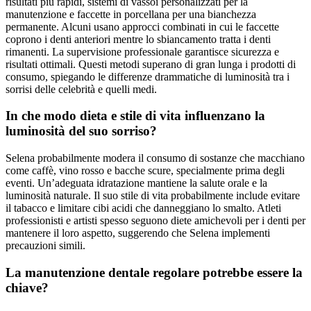
risultati più rapidi, sistemi di vassoi personalizzati per la
manutenzione e faccette in porcellana per una bianchezza
permanente. Alcuni usano approcci combinati in cui le faccette
coprono i denti anteriori mentre lo sbiancamento tratta i denti
rimanenti. La supervisione professionale garantisce sicurezza e
risultati ottimali. Questi metodi superano di gran lunga i prodotti di
consumo, spiegando le differenze drammatiche di luminosità tra i
sorrisi delle celebrità e quelli medi.
In che modo dieta e stile di vita influenzano la
luminosità del suo sorriso?
Selena probabilmente modera il consumo di sostanze che macchiano
come caffè, vino rosso e bacche scure, specialmente prima degli
eventi. Un’adeguata idratazione mantiene la salute orale e la
luminosità naturale. Il suo stile di vita probabilmente include evitare
il tabacco e limitare cibi acidi che danneggiano lo smalto. Atleti
professionisti e artisti spesso seguono diete amichevoli per i denti per
mantenere il loro aspetto, suggerendo che Selena implementi
precauzioni simili.
La manutenzione dentale regolare potrebbe essere la
chiave?