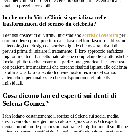
per americani ed europei che cercano odontoiatria estetica di alta
qualità a prezzi accessibili.
In che modo VitrinClinic si specializza nelle
trasformazioni del sorriso da celebrità?
I dentisti cosmetici di VitrinClinic studiano
sorrisi di celebrità
per
comprendere i principi estetici alla base del loro fascino. Utilizzano
la tecnologia di design del sorriso digitale che mostra i risultati
previsti prima di iniziare il trattamento. Il loro approccio enfatizza
miglioramenti dall’aspetto naturale che completano le caratteristiche
facciali piuttosto che creare una perfezione generica. L’esperienza
con pazienti internazionali che cercano risultati ispirati alle celebrità
ha affinato la loro capacità di creare trasformazioni del sorriso
autentiche e personalizzate che corrispondono agli obiettivi
individuali.
Cosa dicono fan ed esperti sui denti di
Selena Gomez?
I fan lodano costantemente il sorriso di Selena sui social media,
descrivendolo come genuino, caldo e ispirazionale. Gli esperti
dentali ammirano le proporzioni naturali e i miglioramenti sottili che
evitano un aspetto artificiale. L’analisi professionale suggerisce un