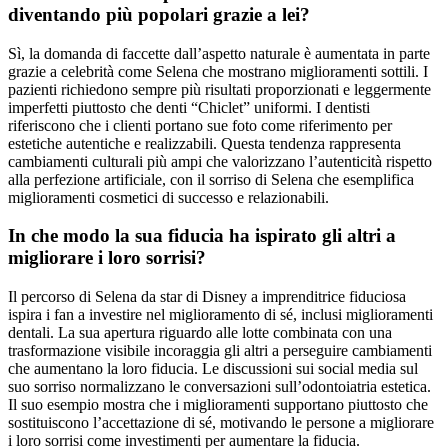
diventando più popolari grazie a lei?
Sì, la domanda di faccette dall’aspetto naturale è aumentata in parte
grazie a celebrità come Selena che mostrano miglioramenti sottili. I
pazienti richiedono sempre più risultati proporzionati e leggermente
imperfetti piuttosto che denti “Chiclet” uniformi. I dentisti
riferiscono che i clienti portano sue foto come riferimento per
estetiche autentiche e realizzabili. Questa tendenza rappresenta
cambiamenti culturali più ampi che valorizzano l’autenticità rispetto
alla perfezione artificiale, con il sorriso di Selena che esemplifica
miglioramenti cosmetici di successo e relazionabili.
In che modo la sua fiducia ha ispirato gli altri a
migliorare i loro sorrisi?
Il percorso di Selena da star di Disney a imprenditrice fiduciosa
ispira i fan a investire nel miglioramento di sé, inclusi miglioramenti
dentali. La sua apertura riguardo alle lotte combinata con una
trasformazione visibile incoraggia gli altri a perseguire cambiamenti
che aumentano la loro fiducia. Le discussioni sui social media sul
suo sorriso normalizzano le conversazioni sull’odontoiatria estetica.
Il suo esempio mostra che i miglioramenti supportano piuttosto che
sostituiscono l’accettazione di sé, motivando le persone a migliorare
i loro sorrisi come investimenti per aumentare la fiducia.