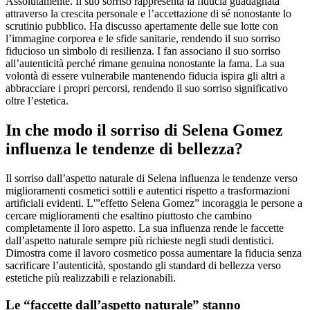
Assolutamente. Il suo sorriso rappresenta la fiducia guadagnata
attraverso la crescita personale e l’accettazione di sé nonostante lo
scrutinio pubblico. Ha discusso apertamente delle sue lotte con
l’immagine corporea e le sfide sanitarie, rendendo il suo sorriso
fiducioso un simbolo di resilienza. I fan associano il suo sorriso
all’autenticità perché rimane genuina nonostante la fama. La sua
volontà di essere vulnerabile mantenendo fiducia ispira gli altri a
abbracciare i propri percorsi, rendendo il suo sorriso significativo
oltre l’estetica.
In che modo il sorriso di Selena Gomez
influenza le tendenze di bellezza?
Il sorriso dall’aspetto naturale di Selena influenza le tendenze verso
miglioramenti cosmetici sottili e autentici rispetto a trasformazioni
artificiali evidenti. L'”effetto Selena Gomez” incoraggia le persone a
cercare miglioramenti che esaltino piuttosto che cambino
completamente il loro aspetto. La sua influenza rende le faccette
dall’aspetto naturale sempre più richieste negli studi dentistici.
Dimostra come il lavoro cosmetico possa aumentare la fiducia senza
sacrificare l’autenticità, spostando gli standard di bellezza verso
estetiche più realizzabili e relazionabili.
Le “faccette dall’aspetto naturale” stanno