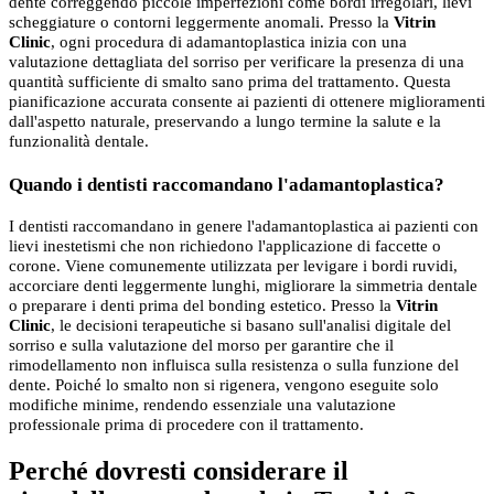
dente correggendo piccole imperfezioni come bordi irregolari, lievi
scheggiature o contorni leggermente anomali. Presso la
Vitrin
Clinic
, ogni procedura di adamantoplastica inizia con una
valutazione dettagliata del sorriso per verificare la presenza di una
quantità sufficiente di smalto sano prima del trattamento. Questa
pianificazione accurata consente ai pazienti di ottenere miglioramenti
dall'aspetto naturale, preservando a lungo termine la salute e la
funzionalità dentale.
Quando i dentisti raccomandano l'adamantoplastica?
I dentisti raccomandano in genere l'adamantoplastica ai pazienti con
lievi inestetismi che non richiedono l'applicazione di faccette o
corone. Viene comunemente utilizzata per levigare i bordi ruvidi,
accorciare denti leggermente lunghi, migliorare la simmetria dentale
o preparare i denti prima del bonding estetico. Presso la
Vitrin
Clinic
, le decisioni terapeutiche si basano sull'analisi digitale del
sorriso e sulla valutazione del morso per garantire che il
rimodellamento non influisca sulla resistenza o sulla funzione del
dente. Poiché lo smalto non si rigenera, vengono eseguite solo
modifiche minime, rendendo essenziale una valutazione
professionale prima di procedere con il trattamento.
Perché dovresti considerare il