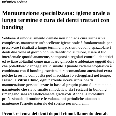
un'unica seduta.
Manutenzione specializzata: igiene orale a
lungo termine e cura dei denti trattati con
bonding
Sebbene il rimodellamento dentale non richieda cure successive
complesse, mantenere un'eccellente igiene orale è fondamentale per
preservare i risultati a lungo termine. I pazienti devono spazzolare i
denti due volte al giorno con un dentifricio al fluoro, usare il filo
interdentale quotidianamente, sottoporsi a regolari controlli dentistici
ed evitare abitudini come masticare ghiaccio o addentare oggetti duri
che potrebbero danneggiare lo smalto. Quando l'adamantoplastica è
combinata con il bonding estetico, si raccomandano attenzioni extra
poiché la resina composita può macchiarsi o scheggiarsi nel tempo.
Presso la
Vitrin Clinic
, ogni paziente riceve istruzioni di
manutenzione personalizzate in base al proprio piano di trattamento,
garantendo che sia lo smalto rimodellato sia i restauri in bonding
rimangano sani ed esteticamente gradevoli. Anche la lucidatura
professionale di routine e le valutazioni periodiche aiutano a
mantenere l'aspetto naturale del sorriso per molti anni.
Prendersi cura dei denti dopo il rimodellamento dentale