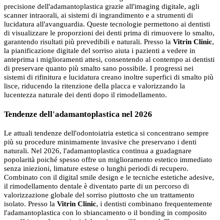
precisione dell'adamantoplastica grazie all'imaging digitale, agli
scanner intraorali, ai sistemi di ingrandimento e a strumenti di
lucidatura all'avanguardia. Queste tecnologie permettono ai dentisti
di visualizzare le proporzioni dei denti prima di rimuovere lo smalto,
garantendo risultati più prevedibili e naturali. Presso la
Vitrin Clinic
,
la pianificazione digitale del sorriso aiuta i pazienti a vedere in
anteprima i miglioramenti attesi, consentendo al contempo ai dentisti
di preservare quanto più smalto sano possibile. I progressi nei
sistemi di rifinitura e lucidatura creano inoltre superfici di smalto più
lisce, riducendo la ritenzione della placca e valorizzando la
lucentezza naturale dei denti dopo il rimodellamento.
Tendenze dell'adamantoplastica nel 2026
Le attuali tendenze dell'odontoiatria estetica si concentrano sempre
più su procedure minimamente invasive che preservano i denti
naturali. Nel 2026, l'adamantoplastica continua a guadagnare
popolarità poiché spesso offre un miglioramento estetico immediato
senza iniezioni, limature estese o lunghi periodi di recupero.
Combinato con il digital smile design e le tecniche estetiche adesive,
il rimodellamento dentale è diventato parte di un percorso di
valorizzazione globale del sorriso piuttosto che un trattamento
isolato. Presso la
Vitrin Clinic
, i dentisti combinano frequentemente
l'adamantoplastica con lo sbiancamento o il bonding in composito