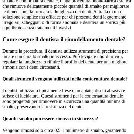
smalto o contornatura dentale, è una procedura odontoiatrica estetica
che rimuove delicatamente piccole quantità di smalto per migliorare
le dimensioni, la forma o la lunghezza dei denti. Si tratta di una
soluzione semplice ma efficace per chi presenta denti leggermente
irregolari, scheggiati o di forma anomala e desidera un sorriso più
equilibrato senza trattamenti invasivi.
Come esegue il dentista il rimodellamento dentale?
Durante la procedura, il dentista utilizza strumenti di precisione per
limare con cura lo smalto in eccesso. Può levigare i bordi ruvidi,
regolare la lunghezza o rifinire il profilo del dente per una migliore
armonia con i denti circostanti.
Quali strumenti vengono utilizzati nella contornatura dentale?
I dentisti utilizzano tipicamente frese diamantate, dischi abrasivi e
strisce di lucidatura. Questi strumenti per la contornatura dentale
sono progettati per rimuovere in sicurezza una quantità minima di
smalto, preservando la resistenza del dente.
Quanto smalto può essere rimosso in sicurezza?
Vengono rimossi solo circa 0,5-1 millimetro di smalto, garantendo