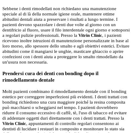
Sebbene i denti rimodellati non richiedano una manutenzione
speciale al di là della normale igiene orale, mantenere ottime
abitudini dentali aiuta a preservare i risultati a lungo termine. I
pazienti devono spazzolare i denti due volte al giorno con un
dentifricio al fluoro, usare il filo interdentale ogni giorno e sottoporsi
a regolari pulizie professionali. Presso la
Vitrin Clinic
, i pazienti
ricevono inoltre istruzioni di manutenzione personalizzate in base al
loro morso, allo spessore dello smalto e agli obiettivi estetici. Evitare
abitudini come il mangiarsi le unghie, masticare ghiaccio o aprire
confezioni con i denti aiuta a proteggere lo smalto rimodellato da
un'usura non necessaria.
Prendersi cura dei denti con bonding dopo il
rimodellamento dentale
Molti pazienti combinano il rimodellamento dentale con il bonding
estetico per correggere imperfezioni più evidenti. I denti trattati con
bonding richiedono una cura maggiore poiché la resina composita
può macchiarsi o scheggiarsi nel tempo. I pazienti dovrebbero
ridurre il consumo eccessivo di caffè, tè, l'uso di tabacco ed evitare
di addentare oggetti duri direttamente con i denti trattati. Presso la
Vitrin Clinic
, appuntamenti di controllo regolari consentono ai
dentisti di lucidare i restauri in composito e monitorare lo stato sia