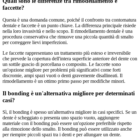
Quali sono le differenze tra rimodellamento e
faccette?
Questa è una domanda comune, poiché il confronto tra contornatura
dentale e faccette è un punto chiave. La differenza principale risiede
nella loro invasività e nello scopo. Il rimodellamento dentale è una
procedura conservativa che rimuove una piccola quantità di smalto
per correggere lievi imperfezioni.
Le faccette rappresentano un trattamento più esteso e irreversibile
che prevede la copertura dell'intera superficie anteriore del dente con
un sottile guscio di porcellana o composito. Le faccette sono
un'opzione migliore per problemi più significativi come forti
discromie, ampi spazi vuoti o denti gravemente disallineati. Il
rimodellamento è un ottimo primo passo per modifiche minori.
Il bonding è un'alternativa migliore per determinati
casi?
Sì, il bonding è spesso un'alternativa migliore in casi specifici. Se un
dente è scheggiato o presenta uno spazio vuoto, aggiungere
materiale con il bonding può essere un'opzione preferibile rispetto
alla rimozione dello smalto. Il bonding può essere utilizzato anche
per riempire piccoli spazi tra i denti e per allungare un dente.