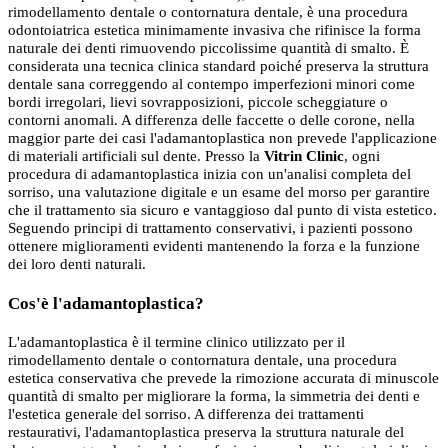
rimodellamento dentale o contornatura dentale, è una procedura
odontoiatrica estetica minimamente invasiva che rifinisce la forma
naturale dei denti rimuovendo piccolissime quantità di smalto. È
considerata una tecnica clinica standard poiché preserva la struttura
dentale sana correggendo al contempo imperfezioni minori come
bordi irregolari, lievi sovrapposizioni, piccole scheggiature o
contorni anomali. A differenza delle faccette o delle corone, nella
maggior parte dei casi l'adamantoplastica non prevede l'applicazione
di materiali artificiali sul dente. Presso la
Vitrin Clinic
, ogni
procedura di adamantoplastica inizia con un'analisi completa del
sorriso, una valutazione digitale e un esame del morso per garantire
che il trattamento sia sicuro e vantaggioso dal punto di vista estetico.
Seguendo principi di trattamento conservativi, i pazienti possono
ottenere miglioramenti evidenti mantenendo la forza e la funzione
dei loro denti naturali.
Cos'è l'adamantoplastica?
L'adamantoplastica è il termine clinico utilizzato per il
rimodellamento dentale o contornatura dentale, una procedura
estetica conservativa che prevede la rimozione accurata di minuscole
quantità di smalto per migliorare la forma, la simmetria dei denti e
l'estetica generale del sorriso. A differenza dei trattamenti
restaurativi, l'adamantoplastica preserva la struttura naturale del