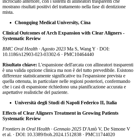
incrociato anteriore, con i sistemi di allineatori trasparenti che
mostrano risultati positivi del trattamento nella fase di dentizione
mista.
Chongqing Medical University, Cina
Clinical Outcomes of Arch Expansion with Clear Aligners -
Systematic Review
BMC Oral Health · Agosto 2023
Ma S, Wang Y · DOI:
10.1186/s12903-023-03302-6 · PMC10464440
Risultato chiave:
L'espansione dell'arcata con allineatori trasparenti
è una valida opzione clinica ma non è del tutto prevedibile. Esistono
differenze statisticamente significative tra l'espansione prevista e
quella ottenuta, in particolare nelle regioni posteriori, confermando
che i casi di espansione richiedono una pianificazione accurata e
aspettative realistiche del paziente.
Università degli Studi di Napoli Federico II, Italia
Effects of Clear Aligners Treatment in Growing Patients
Systematic Review
Frontiers in Oral Health · Gennaio 2025
D'Antò V, De Simone V
et al. · DOI: 10.3389/froh.2024.1512838 · PMC11744020