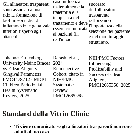
caso influenza
Gli allineatori trasparenti
successo
materialmente la
sono associati a una
dell'allineatore
traiettoria e la
ridotta formazione di
trasparente,
tempistica del
biofilm e a indici di
rafforzando
trattamento e deve
infiammazione gengivale
l'importanza della
essere comunicata
inferiori rispetto agli
selezione del paziente
ai pazienti fin
attacchi.
e del monitoraggio
dall'inizio.
strutturato.
Johannes Gutenberg
Barashi et al.,
NIH/PMC Factors
University Mainz Braces
2024
Influencing
vs. Clear Aligners:
Retrospective
Predictability and
Gingival Parameters,
Cohort, citato in
Success of Clear
PMC4478712 · MDPI
NIH/PMC
Aligners,
Children Periodontal
Systematic
PMC12665358, 2025
Health Systematic
Review
Review, 2025
PMC12665358
Standard della Vitrin Clinic
Ti viene comunicato se gli allineatori trasparenti non sono
adatti al tuo caso