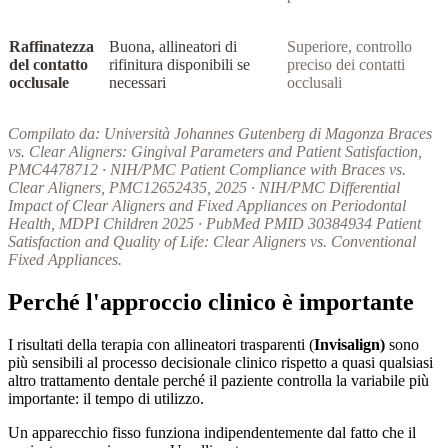
Raffinatezza
Buona, allineatori di
Superiore, controllo
del contatto
rifinitura disponibili se
preciso dei contatti
occlusale
necessari
occlusali
Compilato da: Università Johannes Gutenberg di Magonza Braces
vs. Clear Aligners: Gingival Parameters and Patient Satisfaction,
PMC4478712 · NIH/PMC Patient Compliance with Braces vs.
Clear Aligners, PMC12652435, 2025 · NIH/PMC Differential
Impact of Clear Aligners and Fixed Appliances on Periodontal
Health, MDPI Children 2025 · PubMed PMID 30384934 Patient
Satisfaction and Quality of Life: Clear Aligners vs. Conventional
Fixed Appliances.
Perché l'approccio clinico è importante
I risultati della terapia con allineatori trasparenti (
Invisalign)
sono
più sensibili al processo decisionale clinico rispetto a quasi qualsiasi
altro trattamento dentale perché il paziente controlla la variabile più
importante: il tempo di utilizzo.
Un apparecchio fisso funziona indipendentemente dal fatto che il