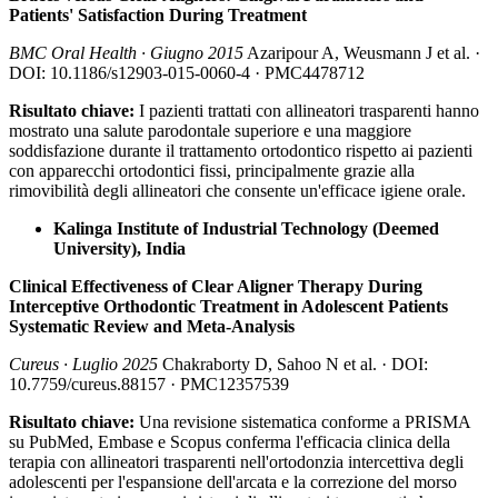
Patients' Satisfaction During Treatment
BMC Oral Health · Giugno 2015
Azaripour A, Weusmann J et al. ·
DOI: 10.1186/s12903-015-0060-4 · PMC4478712
Risultato chiave:
I pazienti trattati con allineatori trasparenti hanno
mostrato una salute parodontale superiore e una maggiore
soddisfazione durante il trattamento ortodontico rispetto ai pazienti
con apparecchi ortodontici fissi, principalmente grazie alla
rimovibilità degli allineatori che consente un'efficace igiene orale.
Kalinga Institute of Industrial Technology (Deemed
University), India
Clinical Effectiveness of Clear Aligner Therapy During
Interceptive Orthodontic Treatment in Adolescent Patients
Systematic Review and Meta-Analysis
Cureus · Luglio 2025
Chakraborty D, Sahoo N et al. · DOI:
10.7759/cureus.88157 · PMC12357539
Risultato chiave:
Una revisione sistematica conforme a PRISMA
su PubMed, Embase e Scopus conferma l'efficacia clinica della
terapia con allineatori trasparenti nell'ortodonzia intercettiva degli
adolescenti per l'espansione dell'arcata e la correzione del morso