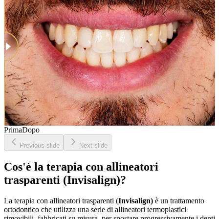
Prima
Dopo
Previous slide
Next slide
Cos'è la terapia con allineatori
trasparenti (Invisalign)?
La terapia con allineatori trasparenti (
Invisalign)
è un trattamento
ortodontico che utilizza una serie di allineatori termoplastici
rimovibili, fabbricati su misura, per spostare progressivamente i denti