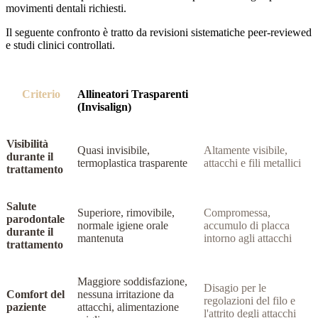
movimenti dentali richiesti.
Il seguente confronto è tratto da revisioni sistematiche peer-reviewed
e studi clinici controllati.
Apparecchi fissi in
Criterio
Allineatori Trasparenti
metallo
(Invisalign)
Visibilità
Quasi invisibile,
Altamente visibile,
durante il
termoplastica trasparente
attacchi e fili metallici
trattamento
Salute
Superiore, rimovibile,
Compromessa,
parodontale
normale igiene orale
accumulo di placca
durante il
mantenuta
intorno agli attacchi
trattamento
Maggiore soddisfazione,
Disagio per le
Comfort del
nessuna irritazione da
regolazioni del filo e
paziente
attacchi, alimentazione
l'attrito degli attacchi