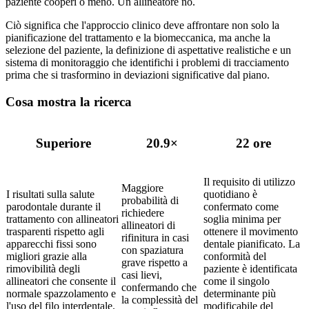
paziente cooperi o meno. Un allineatore no.
Ciò significa che l'approccio clinico deve affrontare non solo la
pianificazione del trattamento e la biomeccanica, ma anche la
selezione del paziente, la definizione di aspettative realistiche e un
sistema di monitoraggio che identifichi i problemi di tracciamento
prima che si trasformino in deviazioni significative dal piano.
Cosa mostra la ricerca
Superiore
20.9×
22 ore
Il requisito di utilizzo
Maggiore
I risultati sulla salute
quotidiano è
probabilità di
parodontale durante il
confermato come
richiedere
trattamento con allineatori
soglia minima per
allineatori di
trasparenti rispetto agli
ottenere il movimento
rifinitura in casi
apparecchi fissi sono
dentale pianificato. La
con spaziatura
migliori grazie alla
conformità del
grave rispetto a
rimovibilità degli
paziente è identificata
casi lievi,
allineatori che consente il
come il singolo
confermando che
normale spazzolamento e
determinante più
la complessità del
l'uso del filo interdentale.
modificabile del