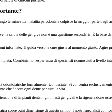
 di salute di ciascun paziente.
portante?
ungo termine? La malattia parodontale colpisce la maggior parte degli adu
e: la salute delle gengive non è una questione secondaria. È la base da c
ni informate. Ti guida verso le cure giuste al momento giusto. Agire prec
mpleta. Combiniamo l'esperienza di specialisti riconosciuti a livello in
tà odontoiatriche formalmente riconosciute. Si concentra esclusivamente 
nto che áncora ogni dente per tutta la vita.
nzione di impianti dentali, gli innesti gengivali e la rigenerazione oss
tria copre ogni dimensione di questo campo. I nostri specialisti con form