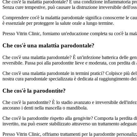
Che cos'è la malattia parodontale? È una condizione infiammatoria progr
Senza cure tempestive, può causare la distruzione irreversibile dell'oss
Comprendere cos'è la malattia parodontale significa conoscerne le cause
è essenziale per proteggere la salute orale a lungo termine.
Presso Vitrin Clinic, forniamo un'educazione completa su cos'è la malat
Che cos'è una malattia parodontale?
Che cos'è una malattia parodontale? È un'infezione batterica delle geng
reversibile. Passa poi alla parodontite lieve e moderata, con perdita d
Che cos'è una malattia parodontale in termini pratici? Colpisce più della
nostra cura parodontale specializzata è dedicata al raggiungimento dei m
Che cos'è la parodontite?
Che cos'è la parodontite? È lo stadio avanzato e irreversibile dell'inf
ancorano i denti nella mascella o mandibola.
Che cos'è la parodontite rispetto alla gengivite? Comporta la perdita d
invertito, ma può essere stabilizzato attraverso un trattamento adegua
Presso Vitrin Clinic, offriamo trattamenti per la parodontite personalizza