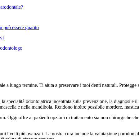
 parodontale?
n può essere guarito
vi
arodontologo
le a lungo termine. Ti aiuta a preservare i tuoi denti naturali. Protegg
a specialità odontoiatrica incentrata sulla prevenzione, la diagnosi e il 
 mascella e nella mandibola. Rendono inoltre possibile mordere, masticar
ni. Oggi offre ai pazienti opzioni di trattamento sia non chirurgiche che
uoi livelli più avanzati. La nostra cura include la valutazione parodonta