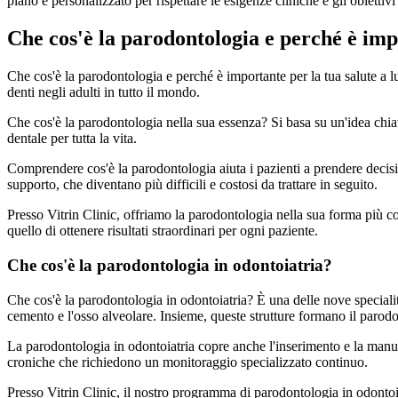
piano è personalizzato per rispettare le esigenze cliniche e gli obiettivi
Che cos'è la parodontologia e perché è im
Che cos'è la parodontologia e perché è importante per la tua salute a l
denti negli adulti in tutto il mondo.
Che cos'è la parodontologia nella sua essenza? Si basa su un'idea chiav
dentale per tutta la vita.
Comprendere cos'è la parodontologia aiuta i pazienti a prendere decisio
supporto, che diventano più difficili e costosi da trattare in seguito.
Presso Vitrin Clinic, offriamo la parodontologia nella sua forma più co
quello di ottenere risultati straordinari per ogni paziente.
Che cos'è la parodontologia in odontoiatria?
Che cos'è la parodontologia in odontoiatria? È una delle nove speciali
cemento e l'osso alveolare. Insieme, queste strutture formano il parodo
La parodontologia in odontoiatria copre anche l'inserimento e la manute
croniche che richiedono un monitoraggio specializzato continuo.
Presso Vitrin Clinic, il nostro programma di parodontologia in odontoia