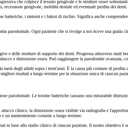
essiva che colpisce il tessuto gengivale e le strutture ossee sottostanti
o, recessione gengivale, mobilità dentale ed eventuale perdita dei denti.
 batteriche, i sintomi e i fattori di rischio. Significa anche comprende
tia parodontale. Ogni paziente che si rivolge a noi riceve una guida chia
ive e delle strutture di supporto dei denti. Progressa attraverso stadi 
i attacco e distruzione ossea. Può raggiungere la parodontite avanzata, co
 metà degli adulti sopra i trent'anni. È la causa più comune di perdita dei
igliori risultati a lungo termine per la situazione unica di ciascun pazi
ezione parodontale. Le tossine batteriche causano una misurabile distruzi
i attacco clinico, la distruzione ossea visibile via radiografia e l'appr
to e un mantenimento costante a lungo termine.
ti in base allo stadio clinico di ciascun paziente. Il nostro obiettivo è se